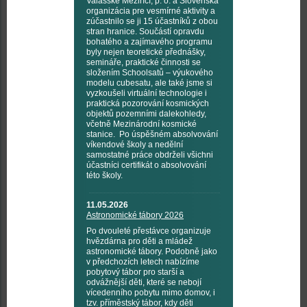
Valašské Meziříčí, p. o. a Slovenská
organizácia pre vesmírné aktivity a
zúčastnilo se ji 15 účastníků z obou
stran hranice. Součástí opravdu
bohatého a zajímavého programu
byly nejen teoretické přednášky,
semináře, praktické činnosti se
složením Schoolsatů – výukového
modelu cubesatu, ale také jsme si
vyzkoušeli virtuální technologie i
praktická pozorování kosmických
objektů pozemními dalekohledy,
včetně Mezinárodní kosmické
stanice. Po úspěšném absolvování
víkendové školy a nedělní
samostatné práce obdrželi všichni
účastníci certifikát o absolvování
této školy.
11.05.2026
Astronomické tábory 2026
Po dvouleté přestávce organizuje
hvězdárna pro děti a mládež
astronomické tábory. Podobně jako
v předchozích letech nabízíme
pobytový tábor pro starší a
odvážnější děti, které se nebojí
vícedenního pobytu mimo domov, i
tzv. příměstský tábor, kdy děti