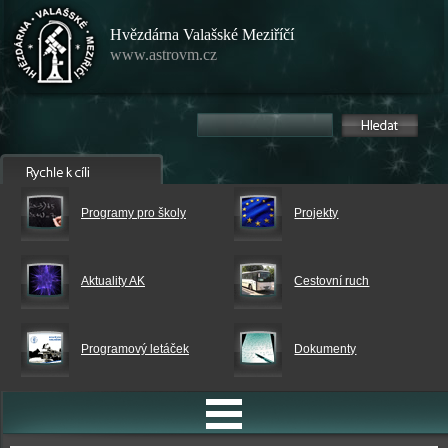
Hvězdárna Valašské Meziříčí
www.astrovm.cz
Programy pro školy
Projekty
Aktuality AK
Cestovní ruch
Programový letáček
Dokumenty