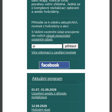
další etapy, která je svou
povahou velmi zřetelná. Jedná se
o komplexní revitalizaci oplocení
a areálu hvězdárny.
Přihlašte se k odběru aktualit AKA,
novinek z hvězdárny a akcí:
S Vašimi osobními údaji pracujeme
dle našich
zásad zpracování
osobních údajů
.
Více informací o zasílání novinek
Aktuální program
01.07.-31.08.2026
Uzavření areálu z důvodu
revitalizace
12.08.2026
Hvězdný duel