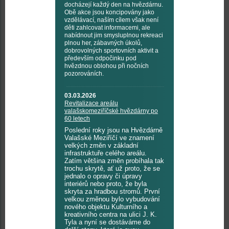
docházejí každý den na hvězdárnu.
Obě akce jsou koncipovány jako
vzdělávací, naším cílem však není
děti zahlcovat informacemi, ale
nabídnout jim smysluplnou rekreaci
plnou her, zábavných úkolů,
dobrovolných sportovních aktivit a
především odpočinku pod
hvězdnou oblohou při nočních
pozorováních.
03.03.2026
Revitalizace areálu
valašskomeziříčské hvězdárny po
60 letech
Poslední roky jsou na Hvězdárně
Valašské Meziříčí ve znamení
velkých změn v základní
infrastruktuře celého areálu.
Zatím většina změn probíhala tak
trochu skrytě, ať už proto, že se
jednalo o opravy či úpravy
interiérů nebo proto, že byla
skryta za hradbou stromů. První
velkou změnou bylo vybudování
nového objektu Kulturního a
kreativního centra na ulici J. K.
Tyla a nyní se dostáváme do