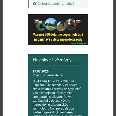
Ochrana osobních údajů
Novinky z hvězdárny
17.07.2026
Víkend s nanosatelity
O víkendu 10. – 12. 7 2026 se
úspěšně uskutečnila Víkendová
škola návrhu a stavby nanosatelitů
v rámci projektu přeshraniční
spolupráce s názvem Rozvoj
vzdělávání v oblasti vývoje
nanosatelitů a kosmických
technologií. Akci pořádali oba
partneři projektu, Hvězdárna