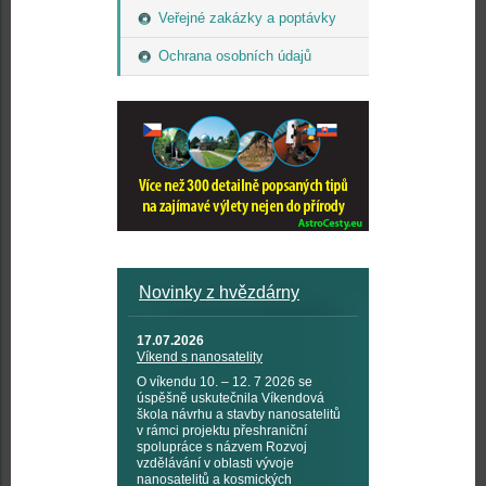
Veřejné zakázky a poptávky
Ochrana osobních údajů
Novinky z hvězdárny
17.07.2026
Víkend s nanosatelity
O víkendu 10. – 12. 7 2026 se
úspěšně uskutečnila Víkendová
škola návrhu a stavby nanosatelitů
v rámci projektu přeshraniční
spolupráce s názvem Rozvoj
vzdělávání v oblasti vývoje
nanosatelitů a kosmických