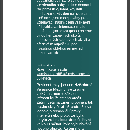
odvážnější děti, které se nebojí
vícedenního pobytu mimo domov, i
tzv. příměstský tábor, kdy děti
docházejí každý den na hvězdárnu.
Obě akce jsou koncipovány jako
vzdělávací, naším cílem však není
děti zahlcovat informacemi, ale
nabídnout jim smysluplnou rekreaci
plnou her, zábavných úkolů,
dobrovolných sportovních aktivit a
především odpočinku pod
hvězdnou oblohou při nočních
pozorováních.
03.03.2026
Revitalizace areálu
valašskomeziříčské hvězdárny po
60 letech
Poslední roky jsou na Hvězdárně
Valašské Meziříčí ve znamení
velkých změn v základní
infrastruktuře celého areálu.
Zatím většina změn probíhala tak
trochu skrytě, ať už proto, že se
jednalo o opravy či úpravy
interiérů nebo proto, že byla
skryta za hradbou stromů. První
velkou změnou bylo vybudování
nového objektu Kulturního a