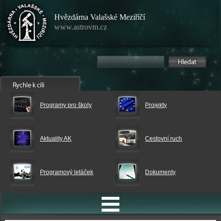
Hvězdárna Valašské Meziříčí
www.astrovm.cz
Programy pro školy
Projekty
Aktuality AK
Cestovní ruch
Programový letáček
Dokumenty