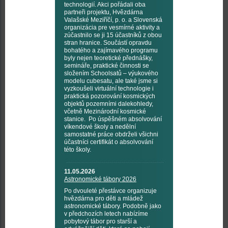
technologií. Akci pořádali oba
partneři projektu, Hvězdárna
Valašské Meziříčí, p. o. a Slovenská
organizácia pre vesmírné aktivity a
zúčastnilo se ji 15 účastníků z obou
stran hranice. Součástí opravdu
bohatého a zajímavého programu
byly nejen teoretické přednášky,
semináře, praktické činnosti se
složením Schoolsatů – výukového
modelu cubesatu, ale také jsme si
vyzkoušeli virtuální technologie i
praktická pozorování kosmických
objektů pozemními dalekohledy,
včetně Mezinárodní kosmické
stanice. Po úspěšném absolvování
víkendové školy a nedělní
samostatné práce obdrželi všichni
účastníci certifikát o absolvování
této školy.
11.05.2026
Astronomické tábory 2026
Po dvouleté přestávce organizuje
hvězdárna pro děti a mládež
astronomické tábory. Podobně jako
v předchozích letech nabízíme
pobytový tábor pro starší a