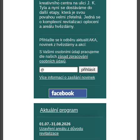
kreativního centra na ulici J. K.
Tyla a nyní se dostáváme do
další etapy, která je svou
povahou velmi zřetelná. Jedná se
o komplexní revitalizaci oplocení
a areálu hvězdárny.
Přihlašte se k odběru aktualit AKA,
novinek z hvězdárny a akcí:
S Vašimi osobními údaji pracujeme
dle našich
zásad zpracování
osobních údajů
.
Více informací o zasílání novinek
Aktuální program
01.07.-31.08.2026
Uzavření areálu z důvodu
revitalizace