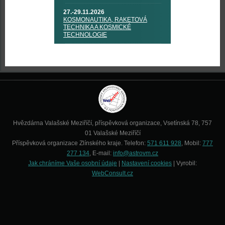
27.-29.11.2026
KOSMONAUTIKA, RAKETOVÁ
TECHNIKA A KOSMICKÉ
TECHNOLOGIE
Hvězdárna Valašské Meziříčí, příspěvková organizace, Vsetínská 78, 757
01 Valašské Meziříčí
Příspěvková organizace Zlínského kraje. Telefon:
571 611 928
, Mobil:
777
277 134
, E-mail:
info@astrovm.cz
Jak chráníme Vaše osobní údaje
|
Nastavení cookies
| Vyrobil:
WebConsult.cz