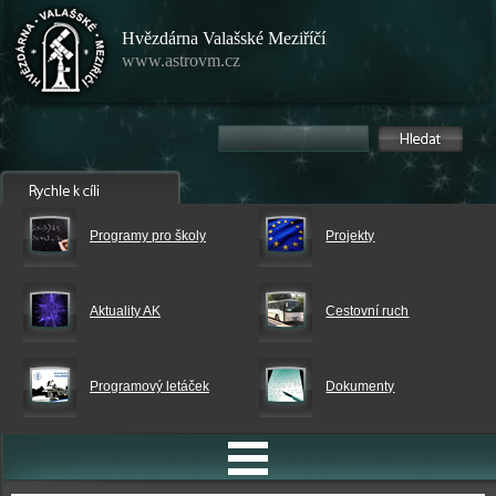
Hvězdárna Valašské Meziříčí
www.astrovm.cz
Programy pro školy
Projekty
Aktuality AK
Cestovní ruch
Programový letáček
Dokumenty