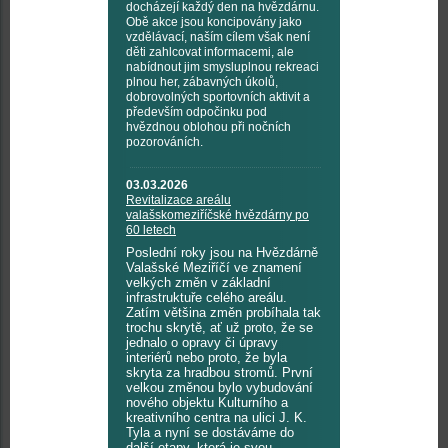
docházejí každý den na hvězdárnu.
Obě akce jsou koncipovány jako
vzdělávací, naším cílem však není
děti zahlcovat informacemi, ale
nabídnout jim smysluplnou rekreaci
plnou her, zábavných úkolů,
dobrovolných sportovních aktivit a
především odpočinku pod
hvězdnou oblohou při nočních
pozorováních.
03.03.2026
Revitalizace areálu
valašskomeziříčské hvězdárny po
60 letech
Poslední roky jsou na Hvězdárně
Valašské Meziříčí ve znamení
velkých změn v základní
infrastruktuře celého areálu.
Zatím většina změn probíhala tak
trochu skrytě, ať už proto, že se
jednalo o opravy či úpravy
interiérů nebo proto, že byla
skryta za hradbou stromů. První
velkou změnou bylo vybudování
nového objektu Kulturního a
kreativního centra na ulici J. K.
Tyla a nyní se dostáváme do
další etapy, která je svou