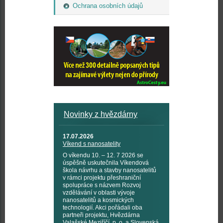
Ochrana osobních údajů
Novinky z hvězdárny
17.07.2026
Víkend s nanosatelity
O víkendu 10. – 12. 7 2026 se
úspěšně uskutečnila Víkendová
škola návrhu a stavby nanosatelitů
v rámci projektu přeshraniční
spolupráce s názvem Rozvoj
vzdělávání v oblasti vývoje
nanosatelitů a kosmických
technologií. Akci pořádali oba
partneři projektu, Hvězdárna
Valašské Meziříčí, p. o. a Slovenská