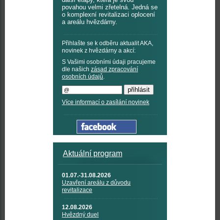
povahou velmi zřetelná. Jedná se
o komplexní revitalizaci oplocení
a areálu hvězdárny.
Přihlašte se k odběru aktualit AKA,
novinek z hvězdárny a akcí:
S Vašimi osobními údaji pracujeme
dle našich
zásad zpracování
osobních údajů
.
Více informací o zasílání novinek
Aktuální program
01.07.-31.08.2026
Uzavření areálu z důvodu
revitalizace
12.08.2026
Hvězdný duel