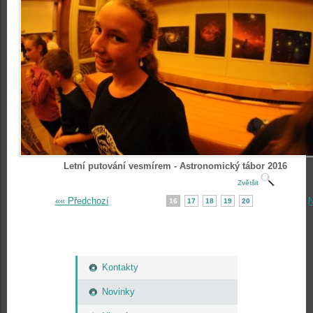
Letní putování vesmírem - Astronomický tábor 2016
Zvětšit
«« Předchozí
N
16
17
18
19
20
Kontakty
Novinky