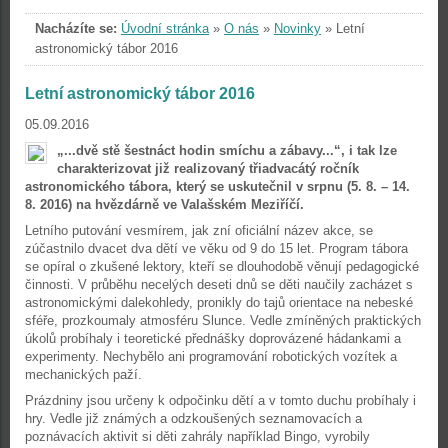
Nacházíte se:
Úvodní stránka
»
O nás
»
Novinky
»
Letní
astronomický tábor 2016
Letní astronomický tábor 2016
05.09.2016
„...dvě stě šestnáct hodin smíchu a zábavy...“, i tak lze
charakterizovat již realizovaný třiadvacátý ročník
astronomického tábora, který se uskutečnil v srpnu (5. 8. – 14.
8. 2016) na hvězdárně ve Valašském Meziříčí.
Letního putování vesmírem, jak zní oficiální název akce, se
zúčastnilo dvacet dva dětí ve věku od 9 do 15 let. Program tábora
se opíral o zkušené lektory, kteří se dlouhodobě věnují pedagogické
činnosti. V průběhu necelých deseti dnů se děti naučily zacházet s
astronomickými dalekohledy, pronikly do tajů orientace na nebeské
sféře, prozkoumaly atmosféru Slunce. Vedle zmíněných praktických
úkolů probíhaly i teoretické přednášky doprovázené hádankami a
experimenty. Nechybělo ani programování robotických vozítek a
mechanických paží.
Prázdniny jsou určeny k odpočinku dětí a v tomto duchu probíhaly i
hry. Vedle již známých a odzkoušených seznamovacích a
poznávacích aktivit si děti zahrály například Bingo, vyrobily