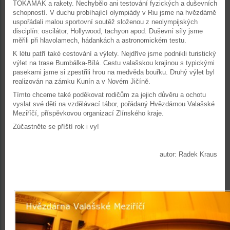
TOKAMAK a rakety. Nechybělo ani testování fyzických a duševních
schopností. V duchu probíhající olympiády v Riu jsme na hvězdárně
uspořádali malou sportovní soutěž složenou z neolympijských
disciplín: oscilátor, Hollywood, tachyon apod. Duševní síly jsme
měřili při hlavolamech, hádankách a astronomickém testu.
K létu patří také cestování a výlety. Nejdříve jsme podnikli turistický
výlet na trase Bumbálka-Bílá. Cestu valašskou krajinou s typickými
pasekami jsme si zpestřili hrou na medvěda bouřku. Druhý výlet byl
realizován na zámku Kunín a v Novém Jičíně.
Tímto chceme také poděkovat rodičům za jejich důvěru a ochotu
vyslat své děti na vzdělávací tábor, pořádaný Hvězdárnou Valašské
Meziříčí, příspěvkovou organizací Zlínského kraje.
Zúčastněte se příští rok i vy!
autor: Radek Kraus