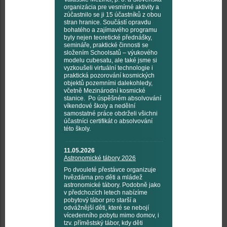
organizácia pre vesmírné aktivity a
zúčastnilo se ji 15 účastníků z obou
stran hranice. Součástí opravdu
bohatého a zajímavého programu
byly nejen teoretické přednášky,
semináře, praktické činnosti se
složením Schoolsatů – výukového
modelu cubesatu, ale také jsme si
vyzkoušeli virtuální technologie i
praktická pozorování kosmických
objektů pozemními dalekohledy,
včetně Mezinárodní kosmické
stanice. Po úspěšném absolvování
víkendové školy a nedělní
samostatné práce obdrželi všichni
účastníci certifikát o absolvování
této školy.
11.05.2026
Astronomické tábory 2026
Po dvouleté přestávce organizuje
hvězdárna pro děti a mládež
astronomické tábory. Podobně jako
v předchozích letech nabízíme
pobytový tábor pro starší a
odvážnější děti, které se nebojí
vícedenního pobytu mimo domov, i
tzv. příměstský tábor, kdy děti