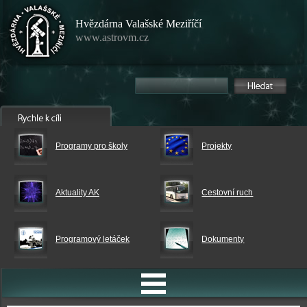
Hvězdárna Valašské Meziříčí
www.astrovm.cz
Programy pro školy
Projekty
Aktuality AK
Cestovní ruch
Programový letáček
Dokumenty