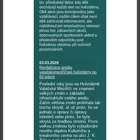
tzv. příměstský tábor, kdy děti
docházejí každý den na hvězdárnu.
Obě akce jsou koncipovány jako
vzdělávací, naším cílem však není
děti zahlcovat informacemi, ale
nabídnout jim smysluplnou rekreaci
plnou her, zábavných úkolů,
dobrovolných sportovních aktivit a
především odpočinku pod
hvězdnou oblohou při nočních
pozorováních.
03.03.2026
Revitalizace areálu
valašskomeziříčské hvězdárny po
60 letech
Poslední roky jsou na Hvězdárně
Valašské Meziříčí ve znamení
velkých změn v základní
infrastruktuře celého areálu.
Zatím většina změn probíhala tak
trochu skrytě, ať už proto, že se
jednalo o opravy či úpravy
interiérů nebo proto, že byla
skryta za hradbou stromů. První
velkou změnou bylo vybudování
nového objektu Kulturního a
kreativního centra na ulici J. K.