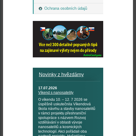
Ochrana osobních údajů
Novinky z hvězdárny
17.07.2026
Víkend s nanosatelity
O víkendu 10. – 12. 7 2026 se
úspěšně uskutečnila Víkendová
škola návrhu a stavby nanosatelitů
v rámci projektu přeshraniční
spolupráce s názvem Rozvoj
vzdělávání v oblasti vývoje
nanosatelitů a kosmických
technologií. Akci pořádali oba