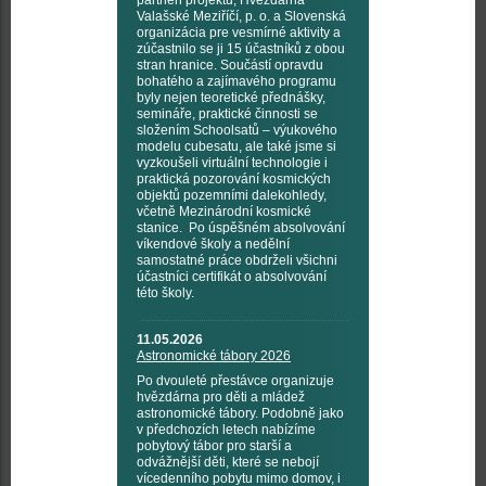
partneři projektu, Hvězdárna
Valašské Meziříčí, p. o. a Slovenská
organizácia pre vesmírné aktivity a
zúčastnilo se ji 15 účastníků z obou
stran hranice. Součástí opravdu
bohatého a zajímavého programu
byly nejen teoretické přednášky,
semináře, praktické činnosti se
složením Schoolsatů – výukového
modelu cubesatu, ale také jsme si
vyzkoušeli virtuální technologie i
praktická pozorování kosmických
objektů pozemními dalekohledy,
včetně Mezinárodní kosmické
stanice. Po úspěšném absolvování
víkendové školy a nedělní
samostatné práce obdrželi všichni
účastníci certifikát o absolvování
této školy.
11.05.2026
Astronomické tábory 2026
Po dvouleté přestávce organizuje
hvězdárna pro děti a mládež
astronomické tábory. Podobně jako
v předchozích letech nabízíme
pobytový tábor pro starší a
odvážnější děti, které se nebojí
vícedenního pobytu mimo domov, i