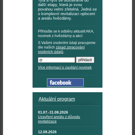
Tyla a nyní se dostáváme do
další etapy, která je svou
povahou velmi zřetelná. Jedná se
o komplexní revitalizaci oplocení
a areálu hvězdárny.
Přihlašte se k odběru aktualit AKA,
novinek z hvězdárny a akcí:
S Vašimi osobními údaji pracujeme
dle našich
zásad zpracování
osobních údajů
.
Více informací o zasílání novinek
Aktuální program
01.07.-31.08.2026
Uzavření areálu z důvodu
revitalizace
12.08.2026