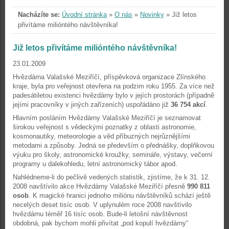
Nacházíte se:
Úvodní stránka
»
O nás
»
Novinky
»
Již letos
přivítáme milióntého návštěvníka!
Již letos přivítáme milióntého návštěvníka!
23.01.2009
Hvězdárna Valašské Meziříčí, příspěvková organizace Zlínského
kraje, byla pro veřejnost otevřena na podzim roku 1955. Za více než
padesátiletou existenci hvězdárny bylo v jejích prostorách (případně
jejími pracovníky v jiných zařízeních) uspořádáno již
36 754 akcí
.
Hlavním posláním Hvězdárny Valašské Meziříčí je seznamovat
širokou veřejnost s vědeckými poznatky z oblasti astronomie,
kosmonautiky, meteorologie a věd příbuzných nejrůznějšími
metodami a způsoby. Jedná se především o přednášky, doplňkovou
výuku pro školy, astronomické kroužky, semináře, výstavy, večerní
programy u dalekohledu, letní astronomický tábor apod.
Nahlédneme-li do pečlivě vedených statistik, zjistíme, že k 31. 12.
2008 navštívilo akce Hvězdárny Valašské Meziříčí přesně
990 811
osob
. K magické hranici jednoho miliónu návštěvníků schází ještě
necelých deset tisíc osob. V uplynulém roce 2008 navštívilo
hvězdárnu téměř 16 tisíc osob. Bude-li letošní návštěvnost
obdobná, pak bychom mohli přivítat „pod kopulí hvězdárny“