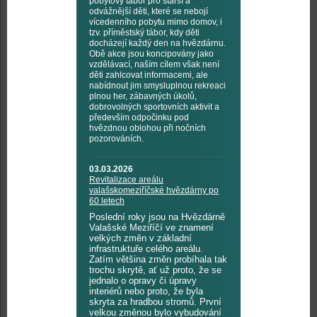
pobytový tábor pro starší a
odvážnější děti, které se nebojí
vícedenního pobytu mimo domov, i
tzv. příměstský tábor, kdy děti
docházejí každý den na hvězdárnu.
Obě akce jsou koncipovány jako
vzdělávací, naším cílem však není
děti zahlcovat informacemi, ale
nabídnout jim smysluplnou rekreaci
plnou her, zábavných úkolů,
dobrovolných sportovních aktivit a
především odpočinku pod
hvězdnou oblohou při nočních
pozorováních.
03.03.2026
Revitalizace areálu
valašskomeziříčské hvězdárny po
60 letech
Poslední roky jsou na Hvězdárně
Valašské Meziříčí ve znamení
velkých změn v základní
infrastruktuře celého areálu.
Zatím většina změn probíhala tak
trochu skrytě, ať už proto, že se
jednalo o opravy či úpravy
interiérů nebo proto, že byla
skryta za hradbou stromů. První
velkou změnou bylo vybudování