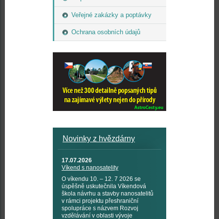
Veřejné zakázky a poptávky
Ochrana osobních údajů
Novinky z hvězdárny
17.07.2026
Víkend s nanosatelity
O víkendu 10. – 12. 7 2026 se
úspěšně uskutečnila Víkendová
škola návrhu a stavby nanosatelitů
v rámci projektu přeshraniční
spolupráce s názvem Rozvoj
vzdělávání v oblasti vývoje