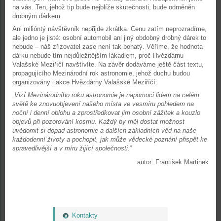
na vás. Ten, jehož tip bude nejblíže skutečnosti, bude odměněn
drobným dárkem.
Ani milióntý návštěvník nepřijde zkrátka. Cenu zatím neprozradíme,
ale jedno je jisté: osobní automobil ani jiný obdobný drobný dárek to
nebude – náš zřizovatel zase není tak bohatý. Věříme, že hodnota
dárku nebude tím nejdůležitějším lákadlem, proč Hvězdárnu
Valašské Meziříčí navštívíte. Na závěr dodáváme ještě část textu,
propagujícího Mezinárodní rok astronomie, jehož duchu budou
organizovány i akce Hvězdárny Valašské Meziříčí:
„
Vizí Mezinárodního roku astronomie je napomoci lidem na celém
světě ke znovuobjevení našeho místa ve vesmíru pohledem na
noční i denní oblohu a zprostředkovat jim osobní zážitek a kouzlo
objevů při pozorování kosmu. Každý by měl dostat možnost
uvědomit si dopad astronomie a dalších základních věd na naše
každodenní životy a pochopit, jak může vědecké poznání přispět ke
spravedlivější a v míru žijící společnosti
.“
autor: František Martinek
Kontakty