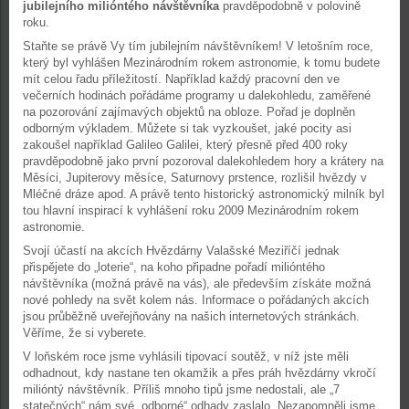
jubilejního milióntého návštěvníka
pravděpodobně v polovině
roku.
Staňte se právě Vy tím jubilejním návštěvníkem! V letošním roce,
který byl vyhlášen Mezinárodním rokem astronomie, k tomu budete
mít celou řadu příležitostí. Například každý pracovní den ve
večerních hodinách pořádáme programy u dalekohledu, zaměřené
na pozorování zajímavých objektů na obloze. Pořad je doplněn
odborným výkladem. Můžete si tak vyzkoušet, jaké pocity asi
zakoušel například Galileo Galilei, který přesně před 400 roky
pravděpodobně jako první pozoroval dalekohledem hory a krátery na
Měsíci, Jupiterovy měsíce, Saturnovy prstence, rozlišil hvězdy v
Mléčné dráze apod. A právě tento historický astronomický milník byl
tou hlavní inspirací k vyhlášení roku 2009 Mezinárodním rokem
astronomie.
Svojí účastí na akcích Hvězdárny Valašské Meziříčí jednak
přispějete do „loterie“, na koho připadne pořadí milióntého
návštěvníka (možná právě na vás), ale především získáte možná
nové pohledy na svět kolem nás. Informace o pořádaných akcích
jsou průběžně uveřejňovány na našich internetových stránkách.
Věříme, že si vyberete.
V loňském roce jsme vyhlásili tipovací soutěž, v níž jste měli
odhadnout, kdy nastane ten okamžik a přes práh hvězdárny vkročí
milióntý návštěvník. Příliš mnoho tipů jsme nedostali, ale „7
statečných“ nám své „odborné“ odhady zaslalo. Nezapomněli jsme