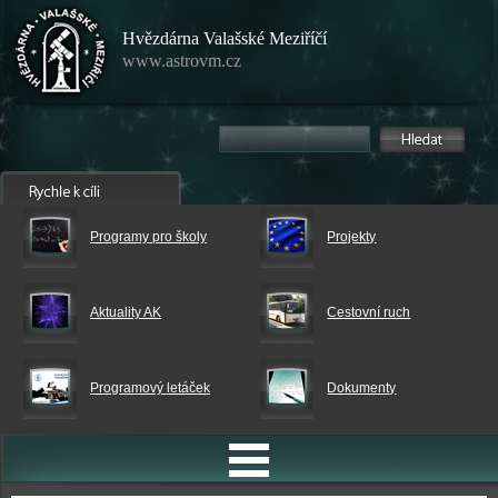
Hvězdárna Valašské Meziříčí
www.astrovm.cz
Programy pro školy
Projekty
Aktuality AK
Cestovní ruch
Programový letáček
Dokumenty