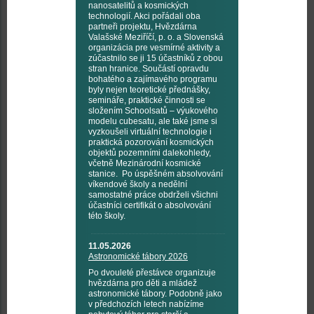
nanosatelitů a kosmických
technologií. Akci pořádali oba
partneři projektu, Hvězdárna
Valašské Meziříčí, p. o. a Slovenská
organizácia pre vesmírné aktivity a
zúčastnilo se ji 15 účastníků z obou
stran hranice. Součástí opravdu
bohatého a zajímavého programu
byly nejen teoretické přednášky,
semináře, praktické činnosti se
složením Schoolsatů – výukového
modelu cubesatu, ale také jsme si
vyzkoušeli virtuální technologie i
praktická pozorování kosmických
objektů pozemními dalekohledy,
včetně Mezinárodní kosmické
stanice. Po úspěšném absolvování
víkendové školy a nedělní
samostatné práce obdrželi všichni
účastníci certifikát o absolvování
této školy.
11.05.2026
Astronomické tábory 2026
Po dvouleté přestávce organizuje
hvězdárna pro děti a mládež
astronomické tábory. Podobně jako
v předchozích letech nabízíme