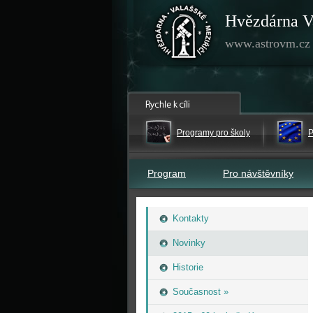
Hvězdárna V
www.astrovm.cz
Programy pro školy
P
Program
Pro návštěvníky
Kontakty
Novinky
Historie
Současnost »