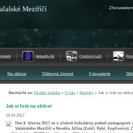
alašské Meziříčí
Zřizovatelem
rojekty
Aktuality AK
Cestovní ruch
Pro
Na obloze
Odborná činnost
Fotogalerie
Dě
Nacházíte se:
Úvodní stránka
»
O nás
»
Novinky
»
Jak si hrát na vědce
Jak si hrát na vědce!
10.03.2017
Dne 8. března 2017 se v učebně hvězdárny potkali pedagogové z
Valašského Meziříčí a Nového Jičína (Zubří, Rybí, Kopřivnice). C