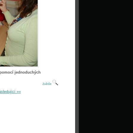
y pomocí jednoduchých
Zvětšit
sledující »»