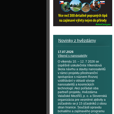
Novinky z hvězdárny
17.07.2026
Víkend s nanosatelity
O víkendu 10. – 12. 7 2026 se
úspěšně uskutečnila Víkendová
škola návrhu a stavby nanosatelitů
v rámci projektu přeshraniční
spolupráce s názvem Rozvoj
vzdělávání v oblasti vývoje
nanosatelitů a kosmických
technologií. Akci pořádali oba
partneři projektu, Hvězdárna
Valašské Meziříčí, p. o. a Slovenská
organizácia pre vesmírné aktivity a
zúčastnilo se ji 15 účastníků z obou
stran hranice. Součástí opravdu
bohatého a zajímavého programu