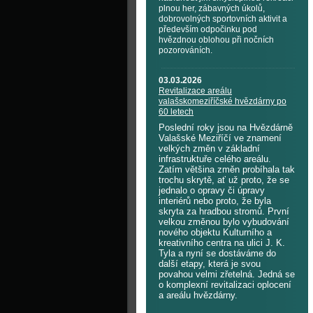
plnou her, zábavných úkolů,
dobrovolných sportovních aktivit a
především odpočinku pod
hvězdnou oblohou při nočních
pozorováních.
03.03.2026
Revitalizace areálu
valašskomeziříčské hvězdárny po
60 letech
Poslední roky jsou na Hvězdárně
Valašské Meziříčí ve znamení
velkých změn v základní
infrastruktuře celého areálu.
Zatím většina změn probíhala tak
trochu skrytě, ať už proto, že se
jednalo o opravy či úpravy
interiérů nebo proto, že byla
skryta za hradbou stromů. První
velkou změnou bylo vybudování
nového objektu Kulturního a
kreativního centra na ulici J. K.
Tyla a nyní se dostáváme do
další etapy, která je svou
povahou velmi zřetelná. Jedná se
o komplexní revitalizaci oplocení
a areálu hvězdárny.