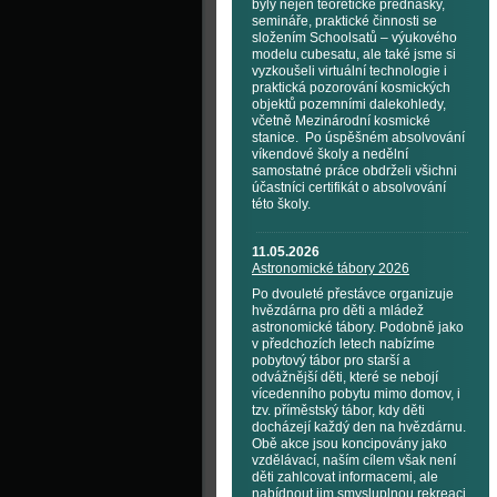
byly nejen teoretické přednášky,
semináře, praktické činnosti se
složením Schoolsatů – výukového
modelu cubesatu, ale také jsme si
vyzkoušeli virtuální technologie i
praktická pozorování kosmických
objektů pozemními dalekohledy,
včetně Mezinárodní kosmické
stanice. Po úspěšném absolvování
víkendové školy a nedělní
samostatné práce obdrželi všichni
účastníci certifikát o absolvování
této školy.
11.05.2026
Astronomické tábory 2026
Po dvouleté přestávce organizuje
hvězdárna pro děti a mládež
astronomické tábory. Podobně jako
v předchozích letech nabízíme
pobytový tábor pro starší a
odvážnější děti, které se nebojí
vícedenního pobytu mimo domov, i
tzv. příměstský tábor, kdy děti
docházejí každý den na hvězdárnu.
Obě akce jsou koncipovány jako
vzdělávací, naším cílem však není
děti zahlcovat informacemi, ale
nabídnout jim smysluplnou rekreaci