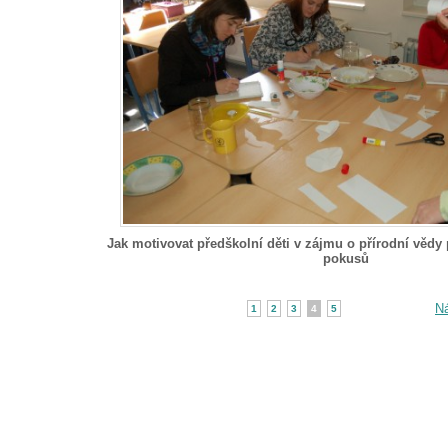
Jak motivovat předškolní děti v zájmu o přírodní věd
pokusů
Ná
1
2
3
4
5