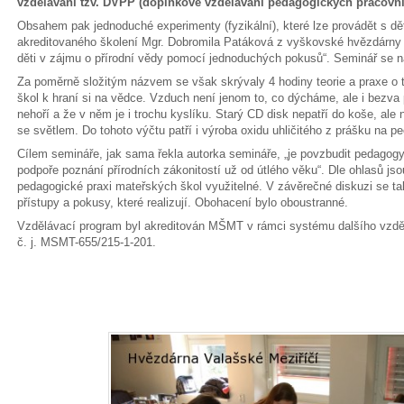
vzdělávání tzv. DVPP (doplňkové vzdělávání pedagogických pracovní
Obsahem pak jednoduché experimenty (fyzikální), které lze provádět s dět
akreditovaného školení Mgr. Dobromila Patáková z vyškovské hvězdárny j
děti v zájmu o přírodní vědy pomocí jednoduchých pokusů“. Seminář se n
Za poměrně složitým názvem se však skrývaly 4 hodiny teorie a praxe o 
škol k hraní si na vědce. Vzduch není jenom to, co dýcháme, ale i bezva p
nehoří a že v něm je i trochu kyslíku. Starý CD disk nepatří do koše, ale
se světlem. Do tohoto výčtu patří i výroba oxidu uhličitého z prášku na pe
Cílem semináře, jak sama řekla autorka semináře, „je povzbudit pedagogy 
podpoře poznání přírodních zákonitostí už od útlého věku“. Dle ohlasů j
pedagogické praxi mateřských škol využitelné. V závěrečné diskuzi se ta
přístupy a pokusy, které realizují. Obohacení bylo oboustranné.
Vzdělávací program byl akreditován MŠMT v rámci systému dalšího vzdě
č. j. MSMT-655/215-1-201.