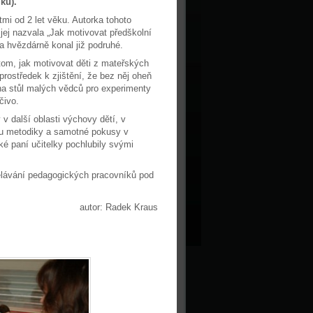
ků).
mi od 2 let věku. Autorka tohoto
ej nazvala „Jak motivovat předškolní
a hvězdárně konal již podruhé.
tom, jak motivovat děti z mateřských
rostředek k zjištění, že bez něj oheň
 na stůl malých vědců pro experimenty
čivo.
v další oblasti výchovy dětí, v
sou metodiky a samotné pokusy v
ké paní učitelky pochlubily svými
lávání pedagogických pracovníků pod
autor: Radek Kraus