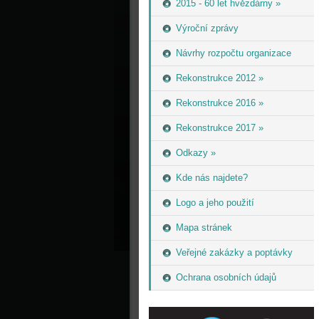
2015 - 60 let hvězdárny »
Výroční zprávy
Návrhy rozpočtu organizace
Rekonstrukce 2012 »
Rekonstrukce 2016 »
Rekonstrukce 2017 »
Odkazy »
Kde nás najdete?
Logo a jeho použití
Mapa stránek
Veřejné zakázky a poptávky
Ochrana osobních údajů