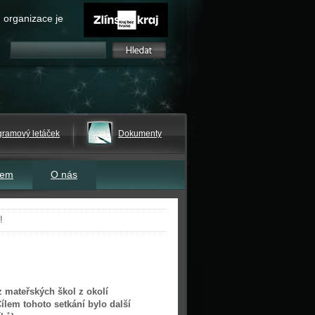
 organizace je
gramový letáček
Dokumenty
tem
O nás
!
 mateřských škol z okolí
ílem tohoto setkání bylo další