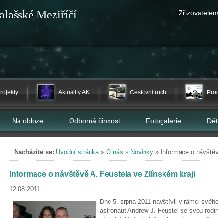
alašské Meziříčí
Zřizovatelem
rojekty
Aktuality AK
Cestovní ruch
Pro
Na obloze
Odborná činnost
Fotogalerie
Dě
Nacházíte se:
Úvodní stránka
»
O nás
»
Novinky
»
Informace o návštěv
Informace o návštěvě A. Feustela ve Zlínském kraji
12.08.2011
Dne 5. srpna 2011 navštívil v rámci svéh
astronaut Andrew J. Feustel se svou rodin