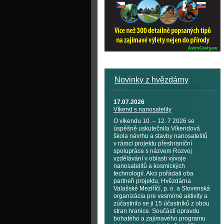
Novinky z hvězdárny
17.07.2026
Víkend s nanosatelity
O víkendu 10. – 12. 7 2026 se
úspěšně uskutečnila Víkendová
škola návrhu a stavby nanosatelitů
v rámci projektu přeshraniční
spolupráce s názvem Rozvoj
vzdělávání v oblasti vývoje
nanosatelitů a kosmických
technologií. Akci pořádali oba
partneři projektu, Hvězdárna
Valašské Meziříčí, p. o. a Slovenská
organizácia pre vesmírné aktivity a
zúčastnilo se ji 15 účastníků z obou
stran hranice. Součástí opravdu
bohatého a zajímavého programu