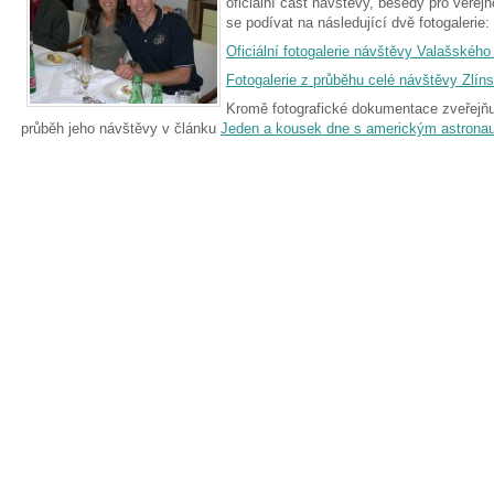
oficiální část návštěvy, besedy pro veře
se podívat na následující dvě fotogalerie:
Oficiální fotogalerie návštěvy Valašského
Fotogalerie z průběhu celé návštěvy Zlín
Kromě fotografické dokumentace zveřejňu
průběh jeho návštěvy v článku
Jeden a kousek dne s americkým astrona