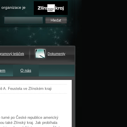
 organizace je
gramový letáček
Dokumenty
tem
O nás
ě A. Feustela ve Zlínském kraji
o turné po České republice americký
ou také Zlínský kraj. Jak probíhala