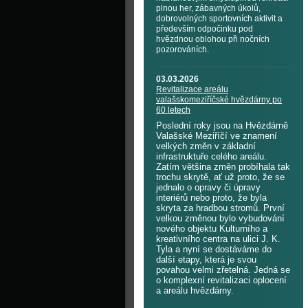
plnou her, zábavných úkolů,
dobrovolných sportovních aktivit a
především odpočinku pod
hvězdnou oblohou při nočních
pozorováních.
03.03.2026
Revitalizace areálu
valašskomeziříčské hvězdárny po
60 letech
Poslední roky jsou na Hvězdárně
Valašské Meziříčí ve znamení
velkých změn v základní
infrastruktuře celého areálu.
Zatím většina změn probíhala tak
trochu skrytě, ať už proto, že se
jednalo o opravy či úpravy
interiérů nebo proto, že byla
skryta za hradbou stromů. První
velkou změnou bylo vybudování
nového objektu Kulturního a
kreativního centra na ulici J. K.
Tyla a nyní se dostáváme do
další etapy, která je svou
povahou velmi zřetelná. Jedná se
o komplexní revitalizaci oplocení
a areálu hvězdárny.