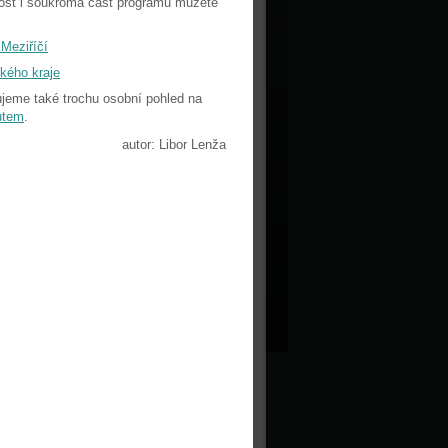
jnost i soukromá část programu můžete
 Meziříčí
ského kraje
jeme také trochu osobní pohled na
utem
.
autor: Libor Lenža