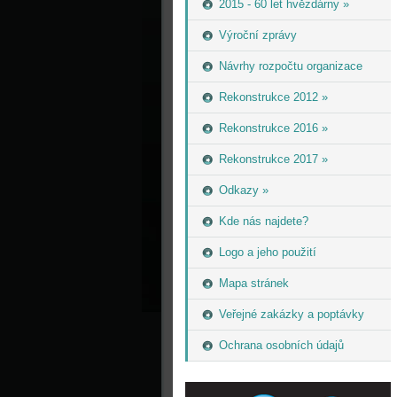
2015 - 60 let hvězdárny »
Výroční zprávy
Návrhy rozpočtu organizace
Rekonstrukce 2012 »
Rekonstrukce 2016 »
Rekonstrukce 2017 »
Odkazy »
Kde nás najdete?
Logo a jeho použití
Mapa stránek
Veřejné zakázky a poptávky
Ochrana osobních údajů