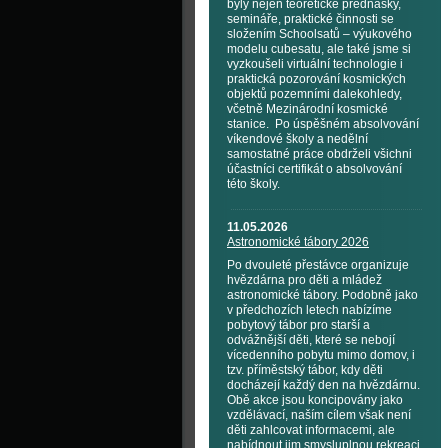
byly nejen teoretické přednášky,
semináře, praktické činnosti se
složením Schoolsatů – výukového
modelu cubesatu, ale také jsme si
vyzkoušeli virtuální technologie i
praktická pozorování kosmických
objektů pozemními dalekohledy,
včetně Mezinárodní kosmické
stanice. Po úspěšném absolvování
víkendové školy a nedělní
samostatné práce obdrželi všichni
účastníci certifikát o absolvování
této školy.
11.05.2026
Astronomické tábory 2026
Po dvouleté přestávce organizuje
hvězdárna pro děti a mládež
astronomické tábory. Podobně jako
v předchozích letech nabízíme
pobytový tábor pro starší a
odvážnější děti, které se nebojí
vícedenního pobytu mimo domov, i
tzv. příměstský tábor, kdy děti
docházejí každý den na hvězdárnu.
Obě akce jsou koncipovány jako
vzdělávací, naším cílem však není
děti zahlcovat informacemi, ale
nabídnout jim smysluplnou rekreaci