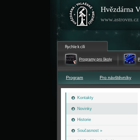
Hvězdárna V
www.astrovm.cz
Programy pro školy
P
Program
Pro návštěvníky
Kontakty
Novinky
Historie
Současnost »