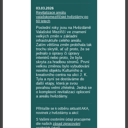
03.03.2026
Revitalizace areálu
valašskomeziříčské hvězdárny po
60 letech
Poslední roky jsou na Hvězdárně
Valašské Meziříčí ve znamení
velkých změn v základní
infrastruktuře celého areálu.
Zatím většina změn probíhala tak
trochu skrytě, ať už proto, že se
jednalo o opravy či úpravy
interiérů nebo proto, že byla
skryta za hradbou stromů. První
velkou změnou bylo vybudování
nového objektu Kulturního a
kreativního centra na ulici J. K.
Tyla a nyní se dostáváme do
další etapy, která je svou
povahou velmi zřetelná. Jedná se
o komplexní revitalizaci oplocení
a areálu hvězdárny.
Přihlašte se k odběru aktualit AKA,
novinek z hvězdárny a akcí:
S Vašimi osobními údaji pracujeme
dle našich
zásad zpracování