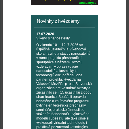
Novinky z hvězdárny
17.07.2026
Víkend s nanosatelity
O víkendu 10. – 12. 7 2026 se
úspěšně uskutečnila Víkendová
škola návrhu a stavby nanosatelitů
v rámci projektu přeshraniční
spolupráce s názvem Rozvoj
vzdělávání v oblasti vývoje
nanosatelitů a kosmických
technologií. Akci pořádali oba
partneři projektu, Hvězdárna
Valašské Meziříčí, p. o. a Slovenská
organizácia pre vesmírné aktivity a
zúčastnilo se ji 15 účastníků z obou
stran hranice. Součástí opravdu
bohatého a zajímavého programu
byly nejen teoretické přednášky,
semináře, praktické činnosti se
složením Schoolsatů – výukového
modelu cubesatu, ale také jsme si
vyzkoušeli virtuální technologie i
praktická pozorování kosmických