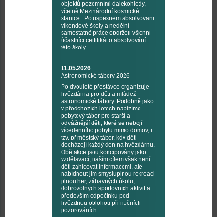
objektů pozemními dalekohledy,
včetně Mezinárodní kosmické
stanice. Po úspěšném absolvování
víkendové školy a nedělní
samostatné práce obdrželi všichni
účastníci certifikát o absolvování
této školy.
11.05.2026
Astronomické tábory 2026
Po dvouleté přestávce organizuje
hvězdárna pro děti a mládež
astronomické tábory. Podobně jako
v předchozích letech nabízíme
pobytový tábor pro starší a
odvážnější děti, které se nebojí
vícedenního pobytu mimo domov, i
tzv. příměstský tábor, kdy děti
docházejí každý den na hvězdárnu.
Obě akce jsou koncipovány jako
vzdělávací, naším cílem však není
děti zahlcovat informacemi, ale
nabídnout jim smysluplnou rekreaci
plnou her, zábavných úkolů,
dobrovolných sportovních aktivit a
především odpočinku pod
hvězdnou oblohou při nočních
pozorováních.