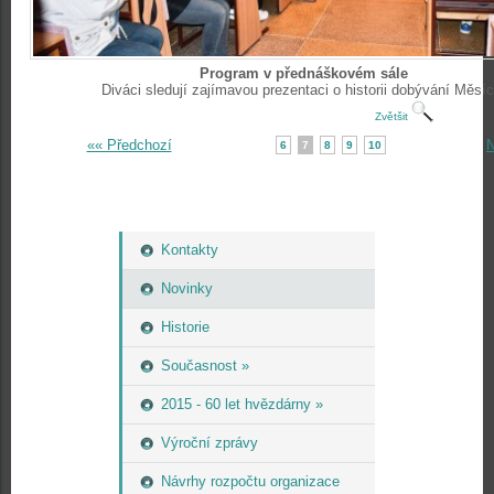
Program v přednáškovém sále
Diváci sledují zajímavou prezentaci o historii dobývání Měsíc
Zvětšit
«« Předchozí
N
6
7
8
9
10
Kontakty
Novinky
Historie
Současnost »
2015 - 60 let hvězdárny »
Výroční zprávy
Návrhy rozpočtu organizace