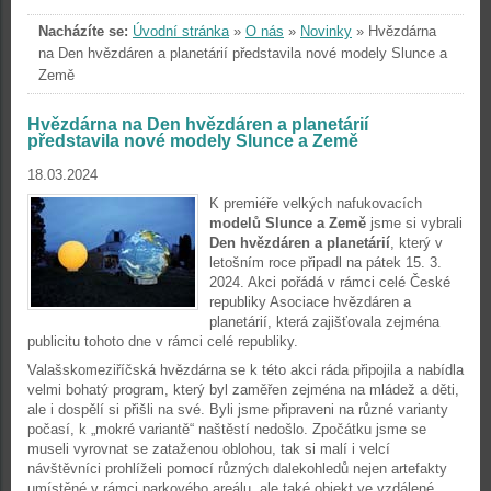
Nacházíte se:
Úvodní stránka
»
O nás
»
Novinky
»
Hvězdárna
na Den hvězdáren a planetárií představila nové modely Slunce a
Země
Hvězdárna na Den hvězdáren a planetárií
představila nové modely Slunce a Země
18.03.2024
K premiéře velkých nafukovacích
modelů Slunce a Země
jsme si vybrali
Den hvězdáren a planetárií
, který v
letošním roce připadl na pátek 15. 3.
2024. Akci pořádá v rámci celé České
republiky Asociace hvězdáren a
planetárií, která zajišťovala zejména
publicitu tohoto dne v rámci celé republiky.
Valašskomeziříčská hvězdárna se k této akci ráda připojila a nabídla
velmi bohatý program, který byl zaměřen zejména na mládež a děti,
ale i dospělí si přišli na své. Byli jsme připraveni na různé varianty
počasí, k „mokré variantě“ naštěstí nedošlo. Zpočátku jsme se
museli vyrovnat se zataženou oblohou, tak si malí i velcí
návštěvníci prohlíželi pomocí různých dalekohledů nejen artefakty
umístěné v rámci parkového areálu, ale také objekt ve vzdálené