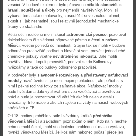
vesnici. V budově i kolem ní bylo připraveno několik
stanovišť s
hrami
,
soutěžemi a úkoly
pro nejmenší návštěvníky. Mohli si
vybarvit tematické omalovánky, zasoutěžit si ve znalosti planet,
zkusit si, jak nesnadné jsou i relativně jednoduché mechanické
úkony ve skafandru.
Větší děti i rodiče si mohli zkusit
astronomické pexeso
, pozorovat
dalekohledem či shlédnout připravené pásmo a
čtení o našem
Měsíci
, včetně pohledů do minulosti. Stejně tak se mohli v budově
odborného pracoviště podívat a hlavně si sami provést jednoduché
chemické pokusy včetně
neviditelného inkoustu
. Dále mohli
navštívit hlavní kopuli pracoviště, podívat se do Ballnerovy
hvězdárny a také do budovy odborného pracoviště.
V podvečer byly
slavnostně rozsvíceny a představeny nafukovací
modely
, návštěvníci si je mohli nejen prohlédnout, ale pořídit si s
nimi i pěkné rodinné fotky ze zajímavé akce. Nafukovací modely
bude hvězdárna dále využívat pro svou vzdělávací a osvětovou
práci a bude je prezentovat při větších akcích nejen v areálu
hvězdárny. Informace o akcích najdete na vždy na našich webových
stránkách a FB.
Od 18. hodiny proběhla v sále hvězdárny krátká
přednáška
věnovaná Měsíci
a základním poznatkům o něm. Kdo na ni nechtěl
nebo nemohl čekat, mohl si odpoledne prohlédnout malou výstavu,
rovněž věnovanou Měsíci. Jelikož nám nakonec počasí přece jen