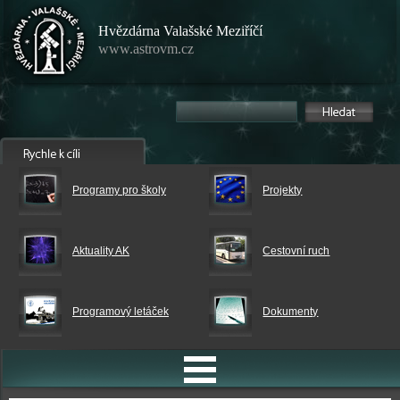
Hvězdárna Valašské Meziříčí
www.astrovm.cz
Programy pro školy
Projekty
Aktuality AK
Cestovní ruch
Programový letáček
Dokumenty