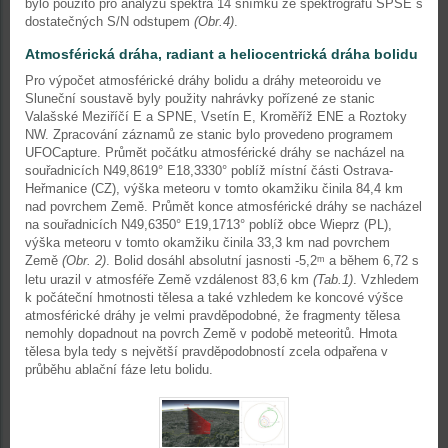
bylo použito pro analýzu spektra 14 snímků ze spektrografu SPSE s
dostatečných S/N odstupem
(Obr.4)
.
Atmosférická dráha, radiant a heliocentrická dráha bolidu
Pro výpočet atmosférické dráhy bolidu a dráhy meteoroidu ve
Sluneční soustavě byly použity nahrávky pořízené ze stanic
Valašské Meziříčí E a SPNE, Vsetín E, Kroměříž ENE a Roztoky
NW. Zpracování záznamů ze stanic bylo provedeno programem
UFOCapture. Průmět počátku atmosférické dráhy se nacházel na
souřadnicích N49,8619° E18,3330° poblíž místní části Ostrava-
Heřmanice (CZ), výška meteoru v tomto okamžiku činila 84,4 km
nad povrchem Země. Průmět konce atmosférické dráhy se nacházel
na souřadnicích N49,6350° E19,1713° poblíž obce Wieprz (PL),
výška meteoru v tomto okamžiku činila 33,3 km nad povrchem
Země
(Obr. 2)
. Bolid dosáhl absolutní jasnosti -5,2
a během 6,72 s
m
letu urazil v atmosféře Země vzdálenost 83,6 km
(Tab.1)
. Vzhledem
k počáteční hmotnosti tělesa a také vzhledem ke koncové výšce
atmosférické dráhy je velmi pravděpodobné, že fragmenty tělesa
nemohly dopadnout na povrch Země v podobě meteoritů. Hmota
tělesa byla tedy s největší pravděpodobností zcela odpařena v
průběhu ablační fáze letu bolidu.