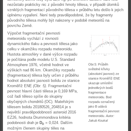
nezůstalo prakticky nic z původní hmoty tělesa, v případě úlomků
vzniklých fragmentací původního tělesa v průběhu letu došlo k jejich
úplnému vypaření. Není tedy pravděpodobné, že by fragmenty
původního tělesa mohly být nalezeny v podobě meteoritů na
povrchu Země.
Výpočet fragmentační pevnosti
meteoroidu vychází z rovnosti
dynamického tlaku a pevnosti tělesa jako
celku v okamžiku rozpadu meteoroidu.
Hustota atmosféry v dané výšce rozpadu
je počítána podle modelu U.S. Standard
Atmosphere 1976, včetně hodnot ve
Obr.5: Průběh
světelné křivky
výškách nad 86 km. Okamžiky rozpadu
(absolutní jasnost) ze
(fragmentace) tělesa byly určen z průběhu
stanice Kroměříž ENE
hodnot absolutní jasnosti bolidu ze stanice
ukazuje umístění
Kroměříž ENE
(Obr. 5)
. Fragmentační
jednotlivých bodů
pevnost hlavní části tělesa je 0,169 MPa,
fragmentace
což řadí těleso spíše do skupiny
meteoroidu. Bod
obyčejných chondritů (OC). Mateřským
rozpadu označený
tělesem bolidu 20180526_204814 je s
jako B udává
fragmentační pevnost
největší pravděpodobností asteroid 2016
meteoroidu.
Autor:
EZ26, hodnota Drummondova kritéria
Jakub Koukal
podobnosti drah je
D
= 0,024. Dalším
D
možným členem skupiny těles na