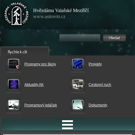
Hvězdárna Valašské Meziříčí
www.astrovm.cz
Programy pro školy
Projekty
Aktuality AK
Cestovní ruch
Programový letáček
Dokumenty