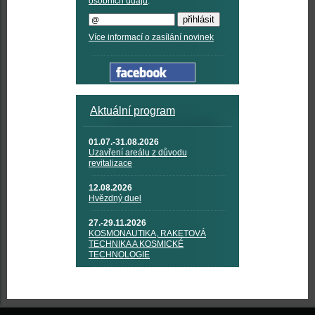
osobních údajů
.
Více informací o zasílání novinek
Aktuální program
01.07.-31.08.2026
Uzavření areálu z důvodu
revitalizace
12.08.2026
Hvězdný duel
27.-29.11.2026
KOSMONAUTIKA, RAKETOVÁ
TECHNIKA A KOSMICKÉ
TECHNOLOGIE