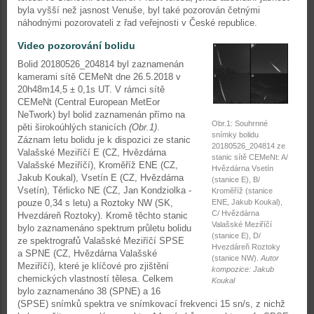
byla vyšší než jasnost Venuše, byl také pozorován četnými
náhodnými pozorovateli z řad veřejnosti v České republice.
Video pozorování bolidu
Bolid 20180526_204814 byl zaznamenán
kamerami sítě CEMeNt dne 26.5.2018 v
20h48m14,5 ± 0,1s UT. V rámci sítě
CEMeNt (Central European MetEor
NeTwork) byl bolid zaznamenán přímo na
Obr.1: Souhrnné
pěti širokoúhlých stanicích
(Obr.1)
.
snímky bolidu
Záznam letu bolidu je k dispozici ze stanic
20180526_204814 ze
Valašské Meziříčí E (CZ, Hvězdárna
stanic sítě CEMeNt: A/
Valašské Meziříčí), Kroměříž ENE (CZ,
Hvězdárna Vsetín
Jakub Koukal), Vsetín E (CZ, Hvězdárna
(stanice E), B/
Vsetín), Těrlicko NE (CZ, Jan Kondziolka -
Kroměříž (stanice
pouze 0,34 s letu) a Roztoky NW (SK,
ENE, Jakub Koukal),
C/ Hvězdárna
Hvezdáreň Roztoky). Kromě těchto stanic
Valašské Meziříčí
bylo zaznamenáno spektrum průletu bolidu
(stanice E), D/
ze spektrografů Valašské Meziříčí SPSE
Hvezdáreň Roztoky
a SPNE (CZ, Hvězdárna Valašské
(stanice NW).
Autor
Meziříčí), které je klíčové pro zjištění
kompozice: Jakub
chemických vlastností tělesa. Celkem
Koukal
bylo zaznamenáno 38 (SPNE) a 16
(SPSE) snímků spektra ve snímkovací frekvenci 15 sn/s, z nichž