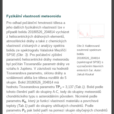
Fyzikální vlastnosti meteoroidu
Pro odhad počáteční hmotnosti tělesa a
jeho dalších fyzikálních vlastností lze v
případě bolidu 20180526_204814 vycházet
z heliocentrických dráhových elementů,
atmosférické dráhy a také z chemických
vlastností získaných z analýzy spektra
Obr.3: Kalibrované
bolidu ze spektrografu Valašské Meziříčí
souhrnné spektrum
bolidu
SPSE
(Obr. 3)
. Pro počáteční zjištění
20180526_204814
parametrů heliocentrické dráhy meteoroidu
(spektrograf SPSE) s
byl počítán Tisserandův parametr dráhy ve
vyznačením hlavních
vztahu k Jupiteru. V závislosti na hodnotě
emisních čar.
Autor:
Tisserandova parametru, sklonu dráhy a
Jakub Koukal
vzdálenosti afélia lze tělesa rozdělit do 5
skupin. Bolid 20180526_204814 má
hodnotu Tisserandova parametru
TP
= 3,137
(Tab.1)
. Bolid podle
J
tohoto členění patří do skupiny A-C, tedy do skupiny meteoroidů
chondritického typu s asteroidálním původem. Nicméně podle
parametru
K
, který je funkcí vlastností materiálu a povrchové
B
teploty
(Tab.1)
patří do skupiny uhlíkatých chondritů. Podle
parametru
P
pak bolid patří na pomezí skupin obyčejných chondritů
E