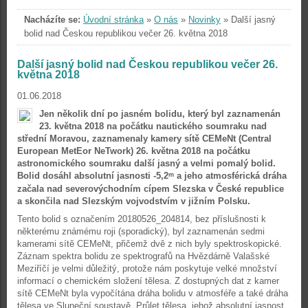
Nacházíte se:
Úvodní stránka
»
O nás
»
Novinky
»
Další jasný
bolid nad Českou republikou večer 26. května 2018
Další jasný bolid nad Českou republikou večer 26.
května 2018
01.06.2018
Jen několik dní po jasném bolidu, který byl zaznamenán
23. května 2018 na počátku nautického soumraku nad
střední Moravou, zaznamenaly kamery sítě CEMeNt (Central
European MetEor NeTwork) 26. května 2018 na počátku
astronomického soumraku další jasný a velmi pomalý bolid.
Bolid dosáhl absolutní jasnosti -5,2
a jeho atmosférická dráha
m
začala nad severovýchodním cípem Slezska v České republice
a skončila nad Slezským vojvodstvím v jižním Polsku.
Tento bolid s označením 20180526_204814, bez příslušnosti k
některému známému roji (sporadický), byl zaznamenán sedmi
kamerami sítě CEMeNt, přičemž dvě z nich byly spektroskopické.
Záznam spektra bolidu ze spektrografů na Hvězdárně Valašské
Meziříčí je velmi důležitý, protože nám poskytuje velké množství
informací o chemickém složení tělesa. Z dostupných dat z kamer
sítě CEMeNt byla vypočítána dráha bolidu v atmosféře a také dráha
tělesa ve Sluneční soustavě. Průlet tělesa, jehož absolutní jasnost