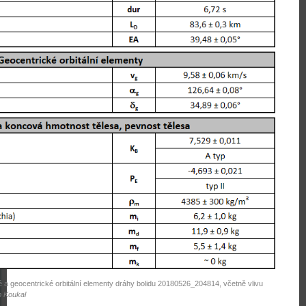
ké a geocentrické orbitální elementy dráhy bolidu 20180526_204814, včetně vlivu
b Koukal