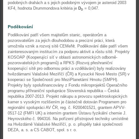
podobných drahách a s jejich podobným vývojem je asteroid 2003
KF4, hodnota Drummondova kritéria je
D
= 0,047.
D
Poděkování
Poděkování patří všem majitelům stanic, operátorům a
pozorovatelům za jejich dlouhodobou a precizní práci, která
umožnila vznik a rozvoj sítě CEMeNt. Poděkování dále patří všem
zainteresovaným institucím za podporu aktivit a růstu sítě. Projekty
KOSOAP (Kooperující síť v oblasti astronomických odborně-
pozorovatelských programů) a RPKS (Rozvoj přeshraniční
kooperující sítě pro odbornou práci a vzdělávání) byly realizovány
hvězdárnami Valašské Meziříčí (ČR) a Kysucké Nové Mesto (SR) v
kooperaci se Společností pro MeziPlanetární Hmotu (SMPH).
Projekty byly spolufinancovány z Fondu mikroprojektů Operačního
programu příhraniční spolupráce Slovenská republika – Česká
republika 2007-2013. Projekt nákupu a provozu spektroskopických
kamer s vysokým rozlišením je částečně dotován Programem pro
regionální spolupráci AV ČR, reg. č. R200401521, grantem APVV-
0517-12 (FMFI UK) a interním grantem Ústavu fyzikální chemie J.
Heyrovského č. 994316. Na pořízení přístrojové techniky umístěné
na Hvězdárně Valašské Meziříčí, p. o. přispěly také společnosti
DEZA, a. s. a CS CABOT, spol. s r. o.