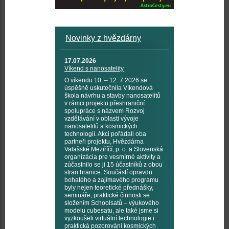
Novinky z hvězdárny
17.07.2026
Víkend s nanosatelity
O víkendu 10. – 12. 7 2026 se
úspěšně uskutečnila Víkendová
škola návrhu a stavby nanosatelitů
v rámci projektu přeshraniční
spolupráce s názvem Rozvoj
vzdělávání v oblasti vývoje
nanosatelitů a kosmických
technologií. Akci pořádali oba
partneři projektu, Hvězdárna
Valašské Meziříčí, p. o. a Slovenská
organizácia pre vesmírné aktivity a
zúčastnilo se ji 15 účastníků z obou
stran hranice. Součástí opravdu
bohatého a zajímavého programu
byly nejen teoretické přednášky,
semináře, praktické činnosti se
složením Schoolsatů – výukového
modelu cubesatu, ale také jsme si
vyzkoušeli virtuální technologie i
praktická pozorování kosmických