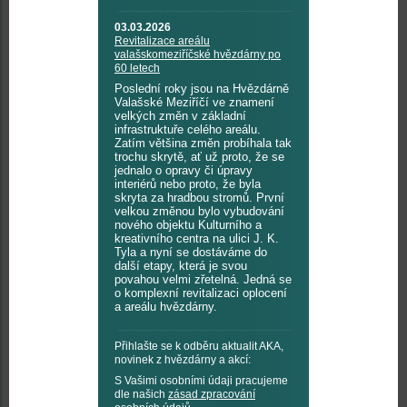
03.03.2026
Revitalizace areálu
valašskomeziříčské hvězdárny po
60 letech
Poslední roky jsou na Hvězdárně
Valašské Meziříčí ve znamení
velkých změn v základní
infrastruktuře celého areálu.
Zatím většina změn probíhala tak
trochu skrytě, ať už proto, že se
jednalo o opravy či úpravy
interiérů nebo proto, že byla
skryta za hradbou stromů. První
velkou změnou bylo vybudování
nového objektu Kulturního a
kreativního centra na ulici J. K.
Tyla a nyní se dostáváme do
další etapy, která je svou
povahou velmi zřetelná. Jedná se
o komplexní revitalizaci oplocení
a areálu hvězdárny.
Přihlašte se k odběru aktualit AKA,
novinek z hvězdárny a akcí:
S Vašimi osobními údaji pracujeme
dle našich
zásad zpracování