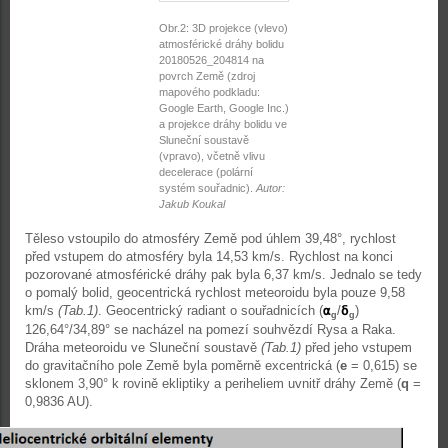
Obr.2: 3D projekce (vlevo)
atmosférické dráhy bolidu
20180526_204814 na
povrch Země (zdroj
mapového podkladu:
Google Earth, Google Inc.)
a projekce dráhy bolidu ve
Sluneční soustavě
(vpravo), včetně vlivu
decelerace (polární
systém souřadnic).
Autor:
Jakub Koukal
Těleso vstoupilo do atmosféry Země pod úhlem 39,48°, rychlost
před vstupem do atmosféry byla 14,53 km/s. Rychlost na konci
pozorované atmosférické dráhy pak byla 6,37 km/s. Jednalo se tedy
o pomalý bolid, geocentrická rychlost meteoroidu byla pouze 9,58
km/s
(Tab.1)
. Geocentrický radiant o souřadnicích (
α
/
δ
)
g
g
126,64°/34,89° se nacházel na pomezí souhvězdí Rysa a Raka.
Dráha meteoroidu ve Sluneční soustavě
(Tab.1)
před jeho vstupem
do gravitačního pole Země byla poměrně excentrická (
e
= 0,615) se
sklonem 3,90° k rovině ekliptiky a periheliem uvnitř dráhy Země (
q
=
0,9836 AU).