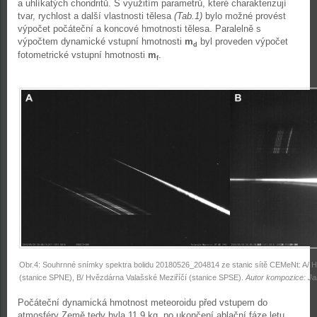
a uhlíkatých chondritů. S využitím parametrů, které charakterizují
tvar, rychlost a další vlastnosti tělesa
(Tab.1)
bylo možné provést
výpočet počáteční a koncové hmotnosti tělesa. Paralelně s
výpočtem dynamické vstupní hmotnosti
m
byl proveden výpočet
d
fotometrické vstupní hmotnosti
m
.
f
Obr.4: Souhrnné snímky spektra bolidu 20180526_204814 ze stanic sítě CEMeNt: A/ H
(stanice SPNE), B/ Hvězdárna Valašské Meziříčí (stanice SPSE).
Autor kompozice: Ja
Počáteční dynamická hmotnost meteoroidu před vstupem do
atmosféry Země tedy byla 11,9 kg, po ukončení ablační fáze letu