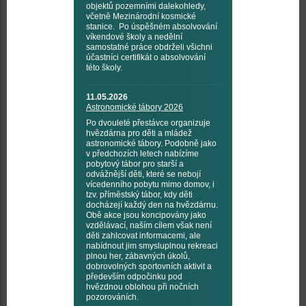
objektů pozemními dalekohledy,
včetně Mezinárodní kosmické
stanice. Po úspěšném absolvování
víkendové školy a nedělní
samostatné práce obdrželi všichni
účastníci certifikát o absolvování
této školy.
11.05.2026
Astronomické tábory 2026
Po dvouleté přestávce organizuje
hvězdárna pro děti a mládež
astronomické tábory. Podobně jako
v předchozích letech nabízíme
pobytový tábor pro starší a
odvážnější děti, které se nebojí
vícedenního pobytu mimo domov, i
tzv. příměstský tábor, kdy děti
docházejí každý den na hvězdárnu.
Obě akce jsou koncipovány jako
vzdělávací, naším cílem však není
děti zahlcovat informacemi, ale
nabídnout jim smysluplnou rekreaci
plnou her, zábavných úkolů,
dobrovolných sportovních aktivit a
především odpočinku pod
hvězdnou oblohou při nočních
pozorováních.