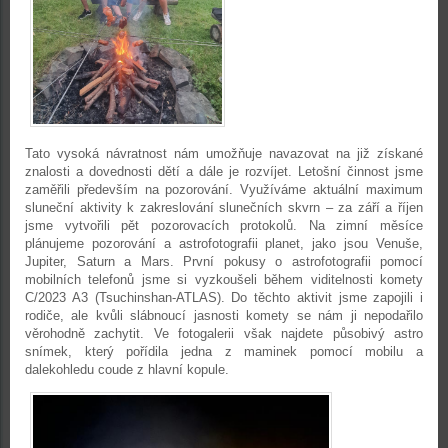
Tato vysoká návratnost nám umožňuje navazovat na již získané
znalosti a dovednosti dětí a dále je rozvíjet. Letošní činnost jsme
zaměřili především na pozorování. Využíváme aktuální maximum
sluneční aktivity k zakreslování slunečních skvrn – za září a říjen
jsme vytvořili pět pozorovacích protokolů. Na zimní měsíce
plánujeme pozorování a astrofotografii planet, jako jsou Venuše,
Jupiter, Saturn a Mars. První pokusy o astrofotografii pomocí
mobilních telefonů jsme si vyzkoušeli během viditelnosti komety
C/2023 A3 (Tsuchinshan-ATLAS). Do těchto aktivit jsme zapojili i
rodiče, ale kvůli slábnoucí jasnosti komety se nám ji nepodařilo
věrohodně zachytit. Ve fotogalerii však najdete působivý astro
snímek, který pořídila jedna z maminek pomocí mobilu a
dalekohledu coude z hlavní kopule.