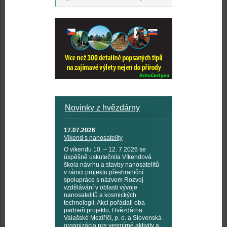
Novinky z hvězdárny
17.07.2026
Víkend s nanosatelity
O víkendu 10. – 12. 7 2026 se
úspěšně uskutečnila Víkendová
škola návrhu a stavby nanosatelitů
v rámci projektu přeshraniční
spolupráce s názvem Rozvoj
vzdělávání v oblasti vývoje
nanosatelitů a kosmických
technologií. Akci pořádali oba
partneři projektu, Hvězdárna
Valašské Meziříčí, p. o. a Slovenská
organizácia pre vesmírné aktivity a