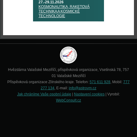
27.-29.11.2026
KOSMONAUTIKA, RAKETOVÁ
TECHNIKA A KOSMICKÉ
TECHNOLOGIE
Hvězdárna Valašské Meziříčí, příspěvková organizace, Vsetínská 78, 757
01 Valašské Meziříčí
Příspěvková organizace Zlínského kraje. Telefon:
571 611 928
, Mobil:
777
277 134
, E-mail:
info@astrovm.cz
Jak chráníme Vaše osobní údaje
|
Nastavení cookies
| Vyrobil:
WebConsult.cz