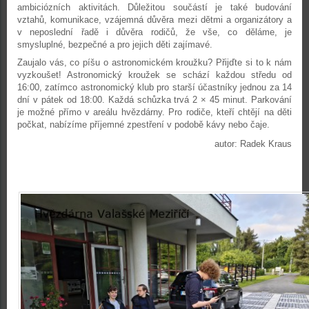
ambiciózních aktivitách. Důležitou součástí je také budování
vztahů, komunikace, vzájemná důvěra mezi dětmi a organizátory a
v neposlední řadě i důvěra rodičů, že vše, co děláme, je
smysluplné, bezpečné a pro jejich děti zajímavé.
Zaujalo vás, co píšu o astronomickém kroužku? Přijďte si to k nám
vyzkoušet! Astronomický kroužek se schází každou středu od
16:00, zatímco astronomický klub pro starší účastníky jednou za 14
dní v pátek od 18:00. Každá schůzka trvá 2 × 45 minut. Parkování
je možné přímo v areálu hvězdárny. Pro rodiče, kteří chtějí na děti
počkat, nabízíme příjemné zpestření v podobě kávy nebo čaje.
autor: Radek Kraus