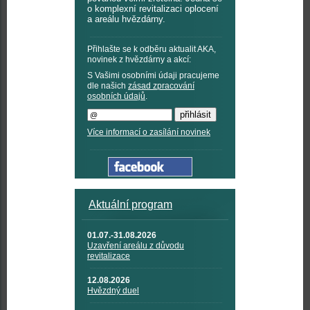
o komplexní revitalizaci oplocení
a areálu hvězdárny.
Přihlašte se k odběru aktualit AKA,
novinek z hvězdárny a akcí:
S Vašimi osobními údaji pracujeme
dle našich
zásad zpracování
osobních údajů
.
Více informací o zasílání novinek
Aktuální program
01.07.-31.08.2026
Uzavření areálu z důvodu
revitalizace
12.08.2026
Hvězdný duel