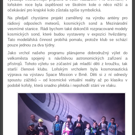
loňském roce byla úspěšnost ve školním kole o něco nižší a
očekávání pro krajské kolo zůstala spíše symbolická.
Na předjaří chystáme projekt zaměřený na výrobu antény pro
rádiový odposlech meteorů, kosmických sond a Mezinárodní
vesmírné stanice. Rádi bychom také dokončili rozpracované modely
kosmických sond, které budou vystaveny v expozici hvězdárny.
Tato modelářská činnost probíhá pomalu, protože klub se schází
pouze jednou za dva týdny.
Jako vrchol našeho programu plánujeme dobrodružný výlet do
velkoměsta spojený s návštěvou astronomických zařízení a
přístrojů. Tohoto výletu se zúčastní jak mladší děti z kroužku, tak
starší členové klubu. Loňským vrcholem byla kosmonautická
výprava na výstavu Space Mission v Brně. Děti si z ní odnesly
spoustu zážitků – od kosmické virtuální reality až po klasiku v
podobě kofoly, která snadno přebila i nepohodlí stání ve vlaku.