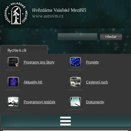
Hvězdárna Valašské Meziříčí
www.astrovm.cz
Programy pro školy
Projekty
Aktuality AK
Cestovní ruch
Programový letáček
Dokumenty