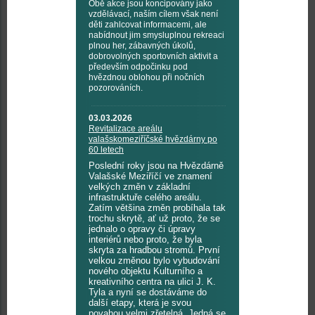
Obě akce jsou koncipovány jako
vzdělávací, naším cílem však není
děti zahlcovat informacemi, ale
nabídnout jim smysluplnou rekreaci
plnou her, zábavných úkolů,
dobrovolných sportovních aktivit a
především odpočinku pod
hvězdnou oblohou při nočních
pozorováních.
03.03.2026
Revitalizace areálu
valašskomeziříčské hvězdárny po
60 letech
Poslední roky jsou na Hvězdárně
Valašské Meziříčí ve znamení
velkých změn v základní
infrastruktuře celého areálu.
Zatím většina změn probíhala tak
trochu skrytě, ať už proto, že se
jednalo o opravy či úpravy
interiérů nebo proto, že byla
skryta za hradbou stromů. První
velkou změnou bylo vybudování
nového objektu Kulturního a
kreativního centra na ulici J. K.
Tyla a nyní se dostáváme do
další etapy, která je svou
povahou velmi zřetelná. Jedná se