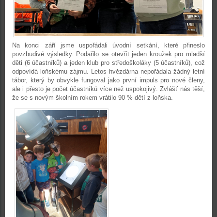
Na konci září
jsme uspořádali úvodní setkání, které přineslo
povzbudivé výsledky. Podařilo se otevřít jeden kroužek pro mladší
děti (6 účastníků) a jeden klub pro středoškoláky (5 účastníků), což
odpovídá loňskému zájmu. Letos hvězdárna nepořádala žádný letní
tábor, který by obvykle fungoval jako první impuls pro nové členy,
ale i přesto je počet účastníků více než uspokojivý. Zvlášť nás těší,
že se s novým školním rokem vrátilo 90 % dětí z loňska.