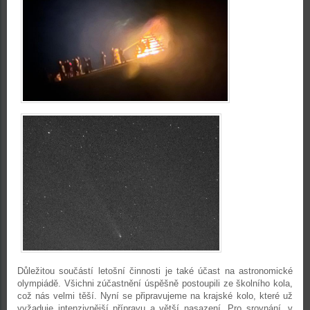
Důležitou součástí letošní činnosti je také účast na astronomické
olympiádě. Všichni zúčastnění úspěšně postoupili ze školního kola,
což nás velmi těší. Nyní se připravujeme na krajské kolo, které už
vyžaduje intenzivnější přípravu a větší nasazení. Pro srovnání, v