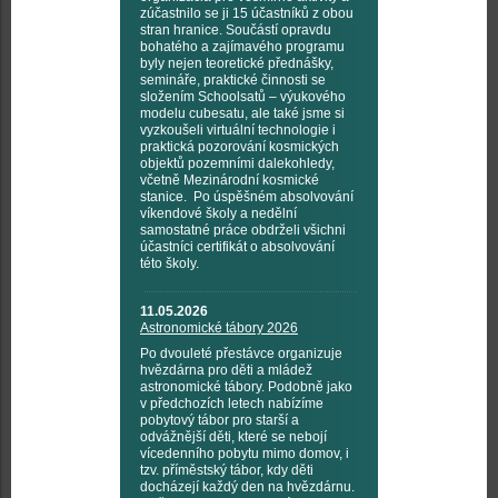
zúčastnilo se ji 15 účastníků z obou
stran hranice. Součástí opravdu
bohatého a zajímavého programu
byly nejen teoretické přednášky,
semináře, praktické činnosti se
složením Schoolsatů – výukového
modelu cubesatu, ale také jsme si
vyzkoušeli virtuální technologie i
praktická pozorování kosmických
objektů pozemními dalekohledy,
včetně Mezinárodní kosmické
stanice. Po úspěšném absolvování
víkendové školy a nedělní
samostatné práce obdrželi všichni
účastníci certifikát o absolvování
této školy.
11.05.2026
Astronomické tábory 2026
Po dvouleté přestávce organizuje
hvězdárna pro děti a mládež
astronomické tábory. Podobně jako
v předchozích letech nabízíme
pobytový tábor pro starší a
odvážnější děti, které se nebojí
vícedenního pobytu mimo domov, i
tzv. příměstský tábor, kdy děti
docházejí každý den na hvězdárnu.