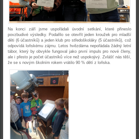
Na konci září
jsme uspořádali úvodní setkání, které přineslo
povzbudivé výsledky. Podařilo se otevřít jeden kroužek pro mladší
děti (6 účastníků) a jeden klub pro středoškoláky (5 účastníků), což
odpovídá loňskému zájmu. Letos hvězdárna nepořádala žádný letní
tábor, který by obvykle fungoval jako první impuls pro nové členy,
ale i přesto je počet účastníků více než uspokojivý. Zvlášť nás těší,
že se s novým školním rokem vrátilo 90 % dětí z loňska.