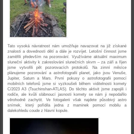
Tato vysoká návratnost nám umožňuje navazovat na již získané
znalosti a dovednosti dětí a dále je rozvíjet. Letošní činnost jsme
zaměřili především na pozorování. Využíváme aktuální maximum
sluneční aktivity k zakreslování slunečních skvrn – za září a říjen
jsme vytvořili pět pozorovacích protokolů. Na zimní měsíce
plánujeme pozorování a astrofotografii planet, jako jsou Venuše,
Jupiter, Saturn a Mars. První pokusy o astrofotografii pomocí
mobilních telefonů jsme si vyzkoušeli během viditelnosti komety
C/2023 A3 (Tsuchinshan-ATLAS). Do těchto aktivit jsme zapojili i
rodiče, ale kvůli slábnoucí jasnosti komety se nám ji nepodařilo
věrohodně zachytit. Ve fotogalerii však najdete působivý astro
snímek, který pořídila jedna z maminek pomocí mobilu a
dalekohledu coude z hlavní kopule.