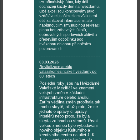
tzv. příměstský tábor, kdy děti
docházejí každý den na hvězdárnu.
Obě akce jsou koncipovány jako
vzdělávací, naším cílem však není
děti zahlcovat informacemi, ale
nabídnout jim smysluplnou rekreaci
plnou her, zábavných úkolů,
dobrovolných sportovních aktivit a
především odpočinku pod
hvězdnou oblohou při nočních
pozorováních.
03.03.2026
Revitalizace areálu
valašskomeziříčské hvězdárny po
60 letech
Poslední roky jsou na Hvězdárně
Valašské Meziříčí ve znamení
velkých změn v základní
infrastruktuře celého areálu.
Zatím většina změn probíhala tak
trochu skrytě, ať už proto, že se
jednalo o opravy či úpravy
interiérů nebo proto, že byla
skryta za hradbou stromů. První
velkou změnou bylo vybudování
nového objektu Kulturního a
kreativního centra na ulici J. K.
Tyla a nyní se dostáváme do