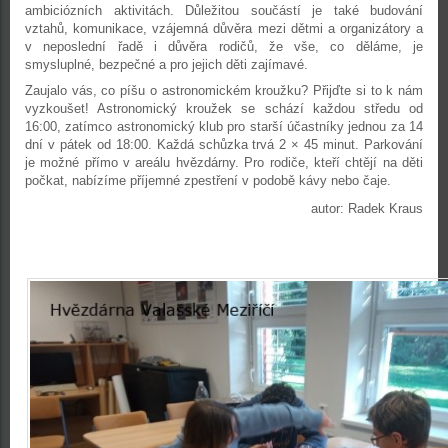
ambiciózních aktivitách. Důležitou součástí je také budování
vztahů, komunikace, vzájemná důvěra mezi dětmi a organizátory a
v neposlední řadě i důvěra rodičů, že vše, co děláme, je
smysluplné, bezpečné a pro jejich děti zajímavé.
Zaujalo vás, co píšu o astronomickém kroužku? Přijďte si to k nám
vyzkoušet! Astronomický kroužek se schází každou středu od
16:00, zatímco astronomický klub pro starší účastníky jednou za 14
dní v pátek od 18:00. Každá schůzka trvá 2 × 45 minut. Parkování
je možné přímo v areálu hvězdárny. Pro rodiče, kteří chtějí na děti
počkat, nabízíme příjemné zpestření v podobě kávy nebo čaje.
autor: Radek Kraus