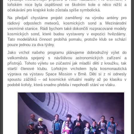
loňském roce byla úspěšnost ve školním kole o něco nižší a
očekávání pro krajské kolo zůstala spíše symbolická.
Na předjaří chystáme projekt zaměřený na výrobu antény pro
rádiový odposlech meteorů, kosmických sond a Mezinárodní
vesmírné stanice. Rádi bychom také dokončili rozpracované modely
kosmických sond, které budou vystaveny v expozici hvězdárny.
Tato modelářská činnost probíhá pomalu, protože klub se schází
pouze jednou za dva týdny.
Jako vrchol našeho programu plánujeme dobrodružný výlet do
velkoměsta spojený s návštěvou astronomických zařízení a
přístrojů. Tohoto výletu se zúčastní jak mladší děti z kroužku, tak
starší členové klubu. Loňským vrcholem byla kosmonautická
výprava na výstavu Space Mission v Brně. Děti si z ní odnesly
spoustu zážitků – od kosmické virtuální reality až po klasiku v
podobě kofoly, která snadno přebila i nepohodlí stání ve vlaku.