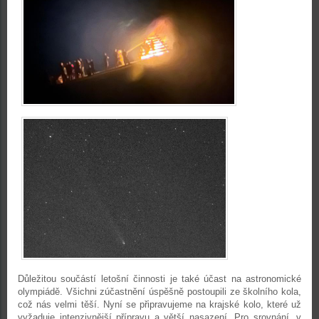
Důležitou součástí letošní činnosti je také účast na astronomické
olympiádě. Všichni zúčastnění úspěšně postoupili ze školního kola,
což nás velmi těší. Nyní se připravujeme na krajské kolo, které už
vyžaduje intenzivnější přípravu a větší nasazení. Pro srovnání, v