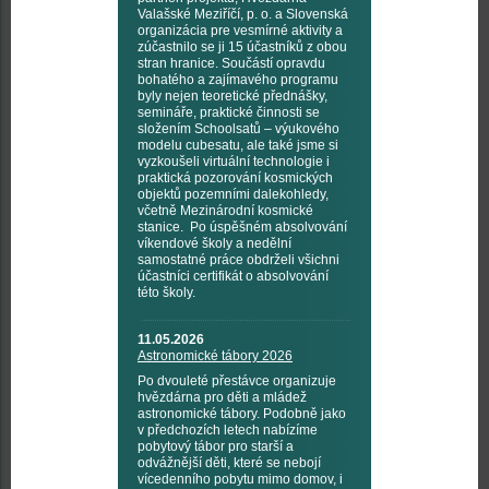
Valašské Meziříčí, p. o. a Slovenská
organizácia pre vesmírné aktivity a
zúčastnilo se ji 15 účastníků z obou
stran hranice. Součástí opravdu
bohatého a zajímavého programu
byly nejen teoretické přednášky,
semináře, praktické činnosti se
složením Schoolsatů – výukového
modelu cubesatu, ale také jsme si
vyzkoušeli virtuální technologie i
praktická pozorování kosmických
objektů pozemními dalekohledy,
včetně Mezinárodní kosmické
stanice. Po úspěšném absolvování
víkendové školy a nedělní
samostatné práce obdrželi všichni
účastníci certifikát o absolvování
této školy.
11.05.2026
Astronomické tábory 2026
Po dvouleté přestávce organizuje
hvězdárna pro děti a mládež
astronomické tábory. Podobně jako
v předchozích letech nabízíme
pobytový tábor pro starší a
odvážnější děti, které se nebojí
vícedenního pobytu mimo domov, i