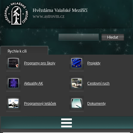
Hvězdárna Valašské Meziříčí
www.astrovm.cz
Programy pro školy
Projekty
Aktuality AK
Cestovní ruch
Programový letáček
Dokumenty