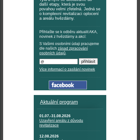
další etapy, která je svou
povahou velmi zřetelná. Jedná se
o komplexní revitalizaci oplocení
a areálu hvězdárny.
Přihlašte se k odběru aktualit AKA,
novinek z hvězdárny a akcí:
S Vašimi osobními údaji pracujeme
dle našich
zásad zpracování
osobních údajů
.
Více informací o zasílání novinek
Aktuální program
01.07.-31.08.2026
Uzavření areálu z důvodu
revitalizace
12.08.2026