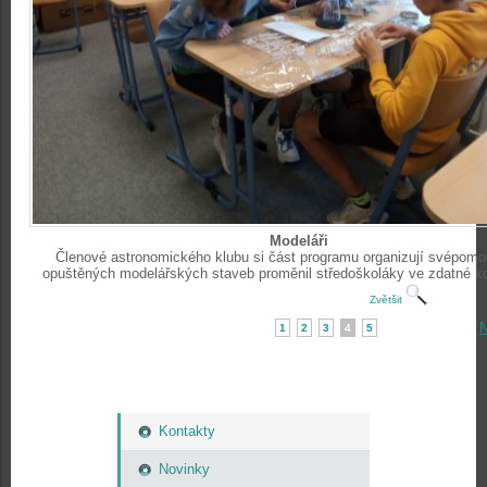
Modeláři
Členové astronomického klubu si část programu organizují svépomo
opuštěných modelářských staveb proměnil středoškoláky ve zdatné ko
Zvětšit
N
1
2
3
4
5
Kontakty
Novinky