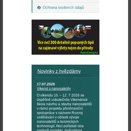
Ochrana osobních údajů
Novinky z hvězdárny
17.07.2026
Víkend s nanosatelity
O víkendu 10. – 12. 7 2026 se
úspěšně uskutečnila Víkendová
škola návrhu a stavby nanosatelitů
v rámci projektu přeshraniční
spolupráce s názvem Rozvoj
vzdělávání v oblasti vývoje
nanosatelitů a kosmických
technologií. Akci pořádali oba
partneři projektu, Hvězdárna