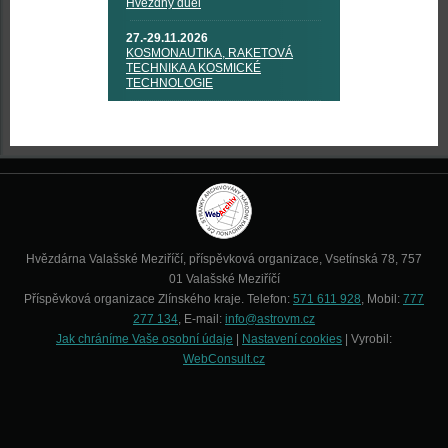
Hvězdný duel
27.-29.11.2026
KOSMONAUTIKA, RAKETOVÁ
TECHNIKA A KOSMICKÉ
TECHNOLOGIE
Hvězdárna Valašské Meziříčí, příspěvková organizace, Vsetínská 78, 757
01 Valašské Meziříčí
Příspěvková organizace Zlínského kraje. Telefon:
571 611 928
, Mobil:
777
277 134
, E-mail:
info@astrovm.cz
Jak chráníme Vaše osobní údaje
|
Nastavení cookies
| Vyrobil:
WebConsult.cz