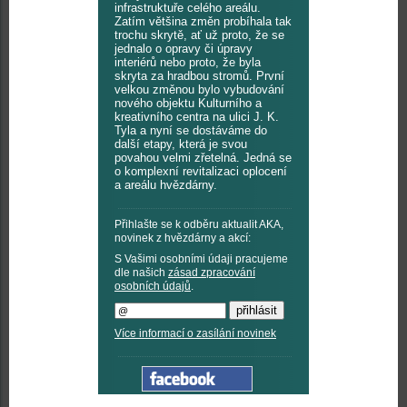
infrastruktuře celého areálu.
Zatím většina změn probíhala tak
trochu skrytě, ať už proto, že se
jednalo o opravy či úpravy
interiérů nebo proto, že byla
skryta za hradbou stromů. První
velkou změnou bylo vybudování
nového objektu Kulturního a
kreativního centra na ulici J. K.
Tyla a nyní se dostáváme do
další etapy, která je svou
povahou velmi zřetelná. Jedná se
o komplexní revitalizaci oplocení
a areálu hvězdárny.
Přihlašte se k odběru aktualit AKA,
novinek z hvězdárny a akcí:
S Vašimi osobními údaji pracujeme
dle našich
zásad zpracování
osobních údajů
.
Více informací o zasílání novinek