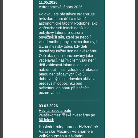
11.05.2026
Astronomické tábory 2026
Po dvouleté přestávce organizuje
hvězdárna pro děti a mládež
astronomické tábory. Podobně jako
v předchozích letech nabízíme
pobytový tábor pro starší a
odvážnější děti, které se nebojí
vícedenního pobytu mimo domov, i
tzv. příměstský tábor, kdy děti
docházejí každý den na hvězdárnu.
Obě akce jsou koncipovány jako
vzdělávací, naším cílem však není
děti zahlcovat informacemi, ale
nabídnout jim smysluplnou rekreaci
plnou her, zábavných úkolů,
dobrovolných sportovních aktivit a
především odpočinku pod
hvězdnou oblohou při nočních
pozorováních.
03.03.2026
Revitalizace areálu
valašskomeziříčské hvězdárny po
60 letech
Poslední roky jsou na Hvězdárně
Valašské Meziříčí ve znamení
velkých změn v základní