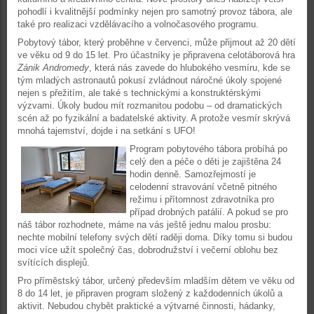
pohodlí i kvalitnější podmínky nejen pro samotný provoz tábora, ale
také pro realizaci vzdělávacího a volnočasového programu.
Pobytový tábor, který proběhne v červenci, může přijmout až 20 dětí
ve věku od 9 do 15 let. Pro účastníky je připravena celotáborová hra
Zánik Andromedy
, která nás zavede do hlubokého vesmíru, kde se
tým mladých astronautů pokusí zvládnout náročné úkoly spojené
nejen s přežitím, ale také s technickými a konstruktérskými
výzvami. Úkoly budou mít rozmanitou podobu – od dramatických
scén až po fyzikální a badatelské aktivity. A protože vesmír skrývá
mnohá tajemství, dojde i na setkání s UFO!
Program pobytového tábora probíhá po
celý den a péče o děti je zajištěna 24
hodin denně. Samozřejmostí je
celodenní stravování včetně pitného
režimu i přítomnost zdravotníka pro
případ drobných patálií. A pokud se pro
náš tábor rozhodnete, máme na vás ještě jednu malou prosbu:
nechte mobilní telefony svých dětí raději doma. Díky tomu si budou
moci více užít společný čas, dobrodružství i večerní oblohu bez
svítících displejů.
Pro příměstský tábor, určený především mladším dětem ve věku od
8 do 14 let, je připraven program složený z každodenních úkolů a
aktivit. Nebudou chybět praktické a výtvarné činnosti, hádanky,