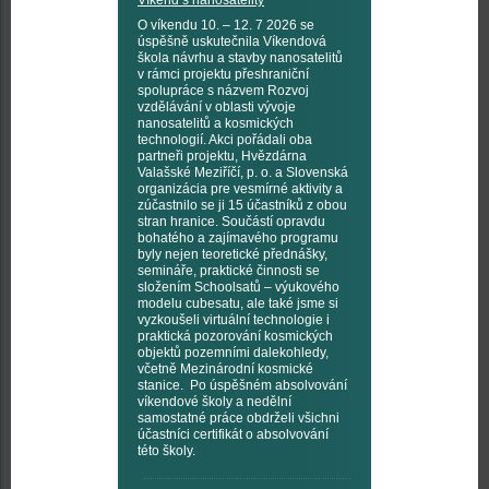
Víkend s nanosatelity
O víkendu 10. – 12. 7 2026 se
úspěšně uskutečnila Víkendová
škola návrhu a stavby nanosatelitů
v rámci projektu přeshraniční
spolupráce s názvem Rozvoj
vzdělávání v oblasti vývoje
nanosatelitů a kosmických
technologií. Akci pořádali oba
partneři projektu, Hvězdárna
Valašské Meziříčí, p. o. a Slovenská
organizácia pre vesmírné aktivity a
zúčastnilo se ji 15 účastníků z obou
stran hranice. Součástí opravdu
bohatého a zajímavého programu
byly nejen teoretické přednášky,
semináře, praktické činnosti se
složením Schoolsatů – výukového
modelu cubesatu, ale také jsme si
vyzkoušeli virtuální technologie i
praktická pozorování kosmických
objektů pozemními dalekohledy,
včetně Mezinárodní kosmické
stanice. Po úspěšném absolvování
víkendové školy a nedělní
samostatné práce obdrželi všichni
účastníci certifikát o absolvování
této školy.