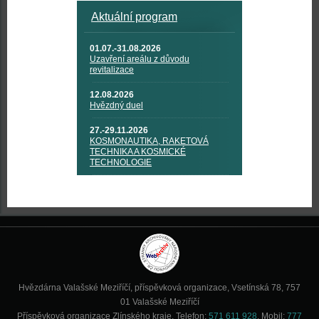
Aktuální program
01.07.-31.08.2026
Uzavření areálu z důvodu
revitalizace
12.08.2026
Hvězdný duel
27.-29.11.2026
KOSMONAUTIKA, RAKETOVÁ
TECHNIKA A KOSMICKÉ
TECHNOLOGIE
Hvězdárna Valašské Meziříčí, příspěvková organizace, Vsetínská 78, 757
01 Valašské Meziříčí
Příspěvková organizace Zlínského kraje. Telefon:
571 611 928
, Mobil:
777