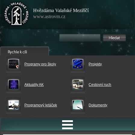
Hvězdárna Valašské Meziříčí
www.astrovm.cz
Programy pro školy
Projekty
Aktuality AK
Cestovní ruch
Programový letáček
Dokumenty