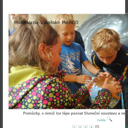
Pomůcky, s nimiž lze lépe poznat Sluneční soustavu a ves
Zvětšit
N
1
2
3
4
5