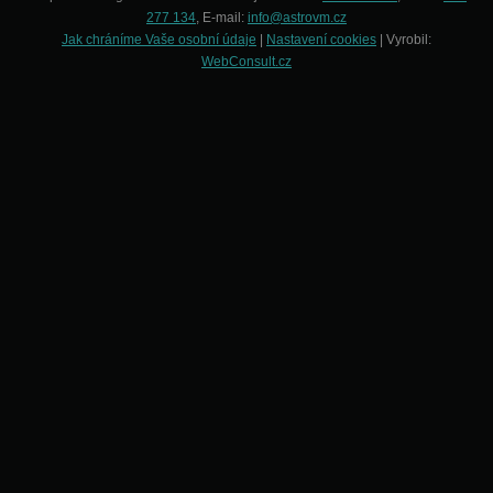
277 134
, E-mail:
info@astrovm.cz
Jak chráníme Vaše osobní údaje
|
Nastavení cookies
| Vyrobil:
WebConsult.cz