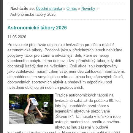
Nacházíte se:
Úvodní stránka
»
O nás
»
Novinky
»
Astronomické tábory 2026
Astronomické tábory 2026
11.05.2026
Po dvouleté přestávce organizuje hvězdárna pro děti a mládež
astronomické tábory. Podobně jako v předchozích letech nabízíme
pobytový tábor pro starší a odvážnější děti, které se nebojí
vícedenního pobytu mimo domov, i tzv. příměstský tábor, kdy děti
docházejí každý den na hvězdárnu. Obě akce jsou koncipovány
jako vzdělávací, naším cílem však není děti zahlcovat informacemi,
ale nabídnout jim smysluplnou rekreaci plnou her, zábavných úkolů,
dobrovolných sportovních aktivit a především odpočinku pod
hvězdnou oblohou při nočních pozorováních.
Tradice astronomických táborů na
hvězdárně sahá až do počátku 90. let,
kdy byl uspořádán první tábor v
legendární ubytovně přezdívané
„Škvorník“. Ta musela v loňském roce
ustoupit modernizaci areálu a novému
ubytovacímu zázemí v budově
kulturního a kreativního centra. Nové prostory dnes nabízejí větší