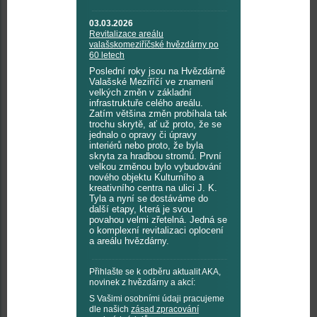
03.03.2026
Revitalizace areálu
valašskomeziříčské hvězdárny po
60 letech
Poslední roky jsou na Hvězdárně
Valašské Meziříčí ve znamení
velkých změn v základní
infrastruktuře celého areálu.
Zatím většina změn probíhala tak
trochu skrytě, ať už proto, že se
jednalo o opravy či úpravy
interiérů nebo proto, že byla
skryta za hradbou stromů. První
velkou změnou bylo vybudování
nového objektu Kulturního a
kreativního centra na ulici J. K.
Tyla a nyní se dostáváme do
další etapy, která je svou
povahou velmi zřetelná. Jedná se
o komplexní revitalizaci oplocení
a areálu hvězdárny.
Přihlašte se k odběru aktualit AKA,
novinek z hvězdárny a akcí:
S Vašimi osobními údaji pracujeme
dle našich
zásad zpracování