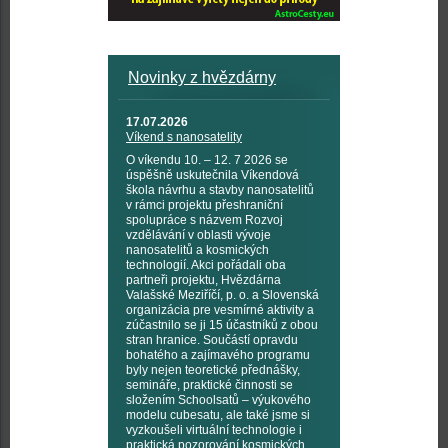
Novinky z hvězdárny
17.07.2026
Víkend s nanosatelity
O víkendu 10. – 12. 7 2026 se
úspěšně uskutečnila Víkendová
škola návrhu a stavby nanosatelitů
v rámci projektu přeshraniční
spolupráce s názvem Rozvoj
vzdělávání v oblasti vývoje
nanosatelitů a kosmických
technologií. Akci pořádali oba
partneři projektu, Hvězdárna
Valašské Meziříčí, p. o. a Slovenská
organizácia pre vesmírné aktivity a
zúčastnilo se ji 15 účastníků z obou
stran hranice. Součástí opravdu
bohatého a zajímavého programu
byly nejen teoretické přednášky,
semináře, praktické činnosti se
složením Schoolsatů – výukového
modelu cubesatu, ale také jsme si
vyzkoušeli virtuální technologie i
praktická pozorování kosmických