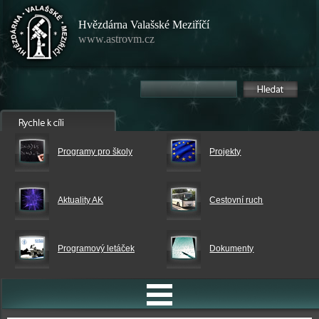
Hvězdárna Valašské Meziříčí
www.astrovm.cz
Programy pro školy
Projekty
Aktuality AK
Cestovní ruch
Programový letáček
Dokumenty