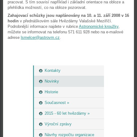
pracovat. S tím souvisí například i základní orientace na obloze a
přehlídka možností, co na obloze pozorovat.
Zahajovací schůzky jsou naplánovány na 10. a 11. září 2008 v 16
hodin
v přednáškovém sále Hvězdárny Valašské Meziříčí.
Podrobnější informace najdete v rubrice
Astronomické kroužky
,
můžete se informovat na telefonu 571 611 928 nebo na e-mailové
adrese
lsmelcer@astrovm.cz
.
Kontakty
Novinky
Historie
Současnost »
2015 - 60 let hvězdárny »
Výroční zprávy
Návrhy rozpočtu organizace