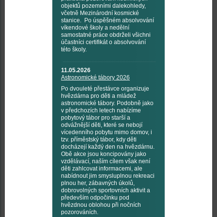
objektů pozemními dalekohledy,
včetně Mezinárodní kosmické
stanice. Po úspěšném absolvování
víkendové školy a nedělní
samostatné práce obdrželi všichni
účastníci certifikát o absolvování
této školy.
11.05.2026
Astronomické tábory 2026
Po dvouleté přestávce organizuje
hvězdárna pro děti a mládež
astronomické tábory. Podobně jako
v předchozích letech nabízíme
pobytový tábor pro starší a
odvážnější děti, které se nebojí
vícedenního pobytu mimo domov, i
tzv. příměstský tábor, kdy děti
docházejí každý den na hvězdárnu.
Obě akce jsou koncipovány jako
vzdělávací, naším cílem však není
děti zahlcovat informacemi, ale
nabídnout jim smysluplnou rekreaci
plnou her, zábavných úkolů,
dobrovolných sportovních aktivit a
především odpočinku pod
hvězdnou oblohou při nočních
pozorováních.