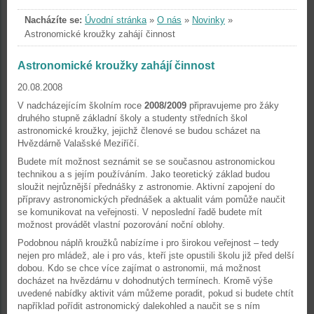
Nacházíte se:
Úvodní stránka
»
O nás
»
Novinky
»
Astronomické kroužky zahájí činnost
Astronomické kroužky zahájí činnost
20.08.2008
V nadcházejícím školním roce
2008/2009
připravujeme pro žáky
druhého stupně základní školy a studenty středních škol
astronomické kroužky, jejichž členové se budou scházet na
Hvězdárně Valašské Meziříčí.
Budete mít možnost seznámit se se současnou astronomickou
technikou a s jejím používáním. Jako teoretický základ budou
sloužit nejrůznější přednášky z astronomie. Aktivní zapojení do
přípravy astronomických přednášek a aktualit vám pomůže naučit
se komunikovat na veřejnosti. V neposlední řadě budete mít
možnost provádět vlastní pozorování noční oblohy.
Podobnou náplň kroužků nabízíme i pro širokou veřejnost – tedy
nejen pro mládež, ale i pro vás, kteří jste opustili školu již před delší
dobou. Kdo se chce více zajímat o astronomii, má možnost
docházet na hvězdárnu v dohodnutých termínech. Kromě výše
uvedené nabídky aktivit vám můžeme poradit, pokud si budete chtít
například pořídit astronomický dalekohled a naučit se s ním