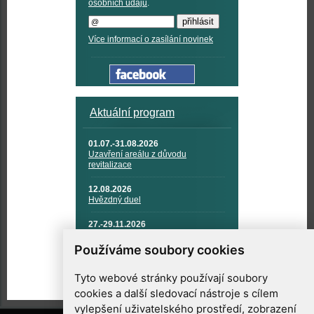
osobních údajů
.
Více informací o zasílání novinek
Aktuální program
01.07.-31.08.2026
Uzavření areálu z důvodu
revitalizace
12.08.2026
Hvězdný duel
27.-29.11.2026
KOSMONAUTIKA, RAKETOVÁ
TECHNIKA A KOSMICKÉ
Používáme soubory cookies
TECHNOLOGIE
Tyto webové stránky používají soubory
cookies a další sledovací nástroje s cílem
vylepšení uživatelského prostředí, zobrazení