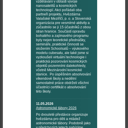
vzdělávání v oblasti vývoje
nanosatelitů a kosmických
technologií. Akci pořádali oba
partneři projektu, Hvězdárna
Valašské Meziříčí, p. o. a Slovenská
organizácia pre vesmírné aktivity a
zúčastnilo se ji 15 účastníků z obou
stran hranice. Součástí opravdu
bohatého a zajímavého programu
byly nejen teoretické přednášky,
semináře, praktické činnosti se
složením Schoolsatů – výukového
modelu cubesatu, ale také jsme si
vyzkoušeli virtuální technologie i
praktická pozorování kosmických
objektů pozemními dalekohledy,
včetně Mezinárodní kosmické
stanice. Po úspěšném absolvování
víkendové školy a nedělní
samostatné práce obdrželi všichni
účastníci certifikát o absolvování
této školy.
11.05.2026
Astronomické tábory 2026
Po dvouleté přestávce organizuje
hvězdárna pro děti a mládež
astronomické tábory. Podobně jako
v předchozích letech nabízíme