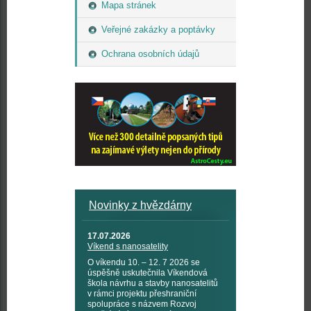
Mapa stránek
Veřejné zakázky a poptávky
Ochrana osobních údajů
Novinky z hvězdárny
17.07.2026
Víkend s nanosatelity
O víkendu 10. – 12. 7 2026 se
úspěšně uskutečnila Víkendová
škola návrhu a stavby nanosatelitů
v rámci projektu přeshraniční
spolupráce s názvem Rozvoj