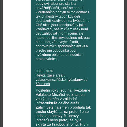
pobytový tábor pro starší a
odvážnější děti, které se nebojí
vícedenního pobytu mimo domov, i
tzv. příměstský tábor, kdy děti
docházejí každý den na hvězdárnu.
Obě akce jsou koncipovány jako
vzdělávací, naším cílem však není
děti zahlcovat informacemi, ale
nabídnout jim smysluplnou rekreaci
plnou her, zábavných úkolů,
dobrovolných sportovních aktivit a
především odpočinku pod
hvězdnou oblohou při nočních
pozorováních.
03.03.2026
Revitalizace areálu
valašskomeziříčské hvězdárny po
60 letech
Poslední roky jsou na Hvězdárně
Valašské Meziříčí ve znamení
velkých změn v základní
infrastruktuře celého areálu.
Zatím většina změn probíhala tak
trochu skrytě, ať už proto, že se
jednalo o opravy či úpravy
interiérů nebo proto, že byla
skryta za hradbou stromů. První