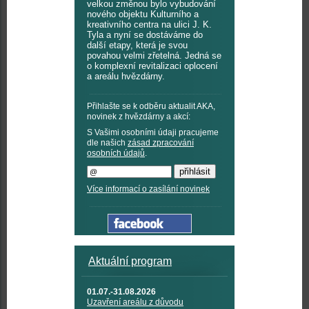
velkou změnou bylo vybudování
nového objektu Kulturního a
kreativního centra na ulici J. K.
Tyla a nyní se dostáváme do
další etapy, která je svou
povahou velmi zřetelná. Jedná se
o komplexní revitalizaci oplocení
a areálu hvězdárny.
Přihlašte se k odběru aktualit AKA,
novinek z hvězdárny a akcí:
S Vašimi osobními údaji pracujeme
dle našich
zásad zpracování
osobních údajů
.
Více informací o zasílání novinek
Aktuální program
01.07.-31.08.2026
Uzavření areálu z důvodu