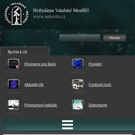
Hvězdárna Valašské Meziříčí
www.astrovm.cz
Programy pro školy
Projekty
Aktuality AK
Cestovní ruch
Programový letáček
Dokumenty