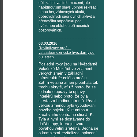
děti zahlcovat informacemi, ale
nabídnout jim smysluplnou rekreaci
plnou her, zábavných úkolů,
dobrovolných sportovních aktivit a
především odpočinku pod
hvězdnou oblohou při nočních
pozorováních.
03.03.2026
Revitalizace areálu
valašskomeziříčské hvězdárny po
60 letech
Poslední roky jsou na Hvězdárně
Valašské Meziříčí ve znamení
velkých změn v základní
infrastruktuře celého areálu.
Zatím většina změn probíhala tak
trochu skrytě, ať už proto, že se
jednalo o opravy či úpravy
interiérů nebo proto, že byla
skryta za hradbou stromů. První
velkou změnou bylo vybudování
nového objektu Kulturního a
kreativního centra na ulici J. K.
Tyla a nyní se dostáváme do
další etapy, která je svou
povahou velmi zřetelná. Jedná se
o komplexní revitalizaci oplocení