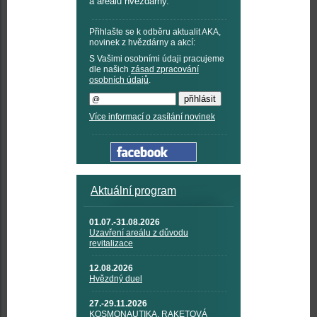
a areálu hvězdárny.
Přihlašte se k odběru aktualit AKA,
novinek z hvězdárny a akcí:
S Vašimi osobními údaji pracujeme
dle našich
zásad zpracování
osobních údajů
.
Více informací o zasílání novinek
Aktuální program
01.07.-31.08.2026
Uzavření areálu z důvodu
revitalizace
12.08.2026
Hvězdný duel
27.-29.11.2026
KOSMONAUTIKA, RAKETOVÁ