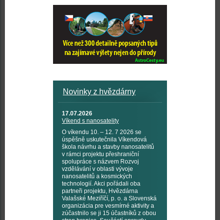
Novinky z hvězdárny
17.07.2026
Víkend s nanosatelity
O víkendu 10. – 12. 7 2026 se
úspěšně uskutečnila Víkendová
škola návrhu a stavby nanosatelitů
v rámci projektu přeshraniční
spolupráce s názvem Rozvoj
vzdělávání v oblasti vývoje
nanosatelitů a kosmických
technologií. Akci pořádali oba
partneři projektu, Hvězdárna
Valašské Meziříčí, p. o. a Slovenská
organizácia pre vesmírné aktivity a
zúčastnilo se ji 15 účastníků z obou