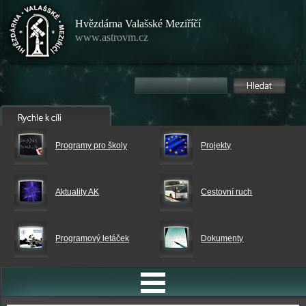
Hvězdárna Valašské Meziříčí
www.astrovm.cz
Programy pro školy
Projekty
Aktuality AK
Cestovní ruch
Programový letáček
Dokumenty