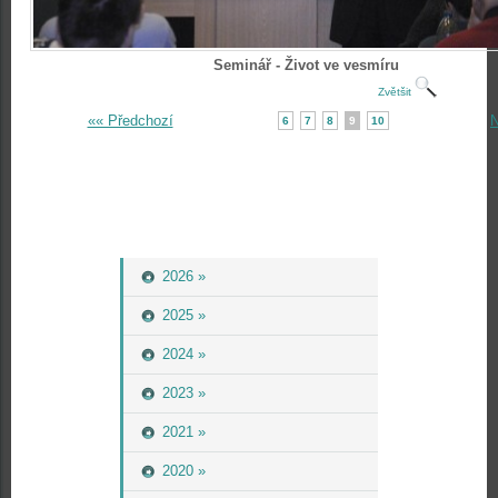
Seminář - Život ve vesmíru
Zvětšit
«« Předchozí
N
6
7
8
9
10
2026 »
2025 »
2024 »
2023 »
2021 »
2020 »