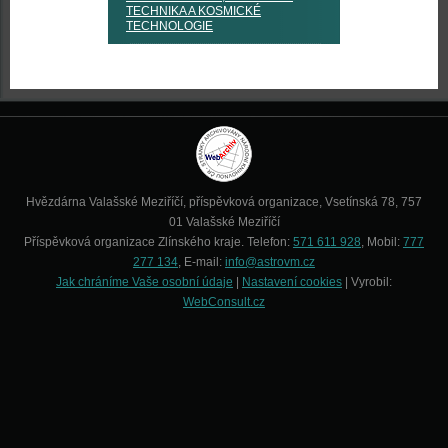
TECHNIKA A KOSMICKÉ
TECHNOLOGIE
Hvězdárna Valašské Meziříčí, příspěvková organizace, Vsetínská 78, 757
01 Valašské Meziříčí
Příspěvková organizace Zlínského kraje. Telefon:
571 611 928
, Mobil:
777
277 134
, E-mail:
info@astrovm.cz
Jak chráníme Vaše osobní údaje
|
Nastavení cookies
| Vyrobil:
WebConsult.cz