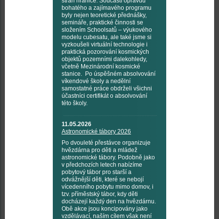
stran hranice. Součástí opravdu
bohatého a zajímavého programu
byly nejen teoretické přednášky,
semináře, praktické činnosti se
složením Schoolsatů – výukového
modelu cubesatu, ale také jsme si
vyzkoušeli virtuální technologie i
praktická pozorování kosmických
objektů pozemními dalekohledy,
včetně Mezinárodní kosmické
stanice. Po úspěšném absolvování
víkendové školy a nedělní
samostatné práce obdrželi všichni
účastníci certifikát o absolvování
této školy.
11.05.2026
Astronomické tábory 2026
Po dvouleté přestávce organizuje
hvězdárna pro děti a mládež
astronomické tábory. Podobně jako
v předchozích letech nabízíme
pobytový tábor pro starší a
odvážnější děti, které se nebojí
vícedenního pobytu mimo domov, i
tzv. příměstský tábor, kdy děti
docházejí každý den na hvězdárnu.
Obě akce jsou koncipovány jako
vzdělávací, naším cílem však není