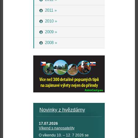
2011 »
2010 »
2009 »
2008 »
Novinky z hvězdárny
17.07.2026
Víkend s nanosatelity
O víkendu 10. – 12. 7 2026 se