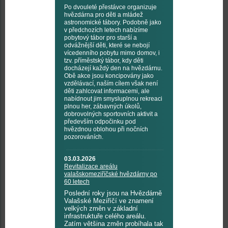
Po dvouleté přestávce organizuje
hvězdárna pro děti a mládež
astronomické tábory. Podobně jako
v předchozích letech nabízíme
pobytový tábor pro starší a
odvážnější děti, které se nebojí
vícedenního pobytu mimo domov, i
tzv. příměstský tábor, kdy děti
docházejí každý den na hvězdárnu.
Obě akce jsou koncipovány jako
vzdělávací, naším cílem však není
děti zahlcovat informacemi, ale
nabídnout jim smysluplnou rekreaci
plnou her, zábavných úkolů,
dobrovolných sportovních aktivit a
především odpočinku pod
hvězdnou oblohou při nočních
pozorováních.
03.03.2026
Revitalizace areálu
valašskomeziříčské hvězdárny po
60 letech
Poslední roky jsou na Hvězdárně
Valašské Meziříčí ve znamení
velkých změn v základní
infrastruktuře celého areálu.
Zatím většina změn probíhala tak