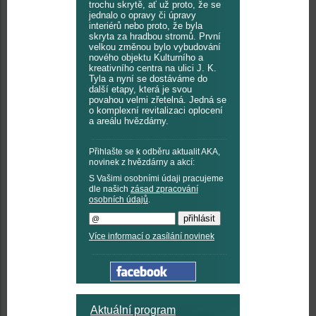
trochu skrytě, ať už proto, že se
jednalo o opravy či úpravy
interiérů nebo proto, že byla
skryta za hradbou stromů. První
velkou změnou bylo vybudování
nového objektu Kulturního a
kreativního centra na ulici J. K.
Tyla a nyní se dostáváme do
další etapy, která je svou
povahou velmi zřetelná. Jedná se
o komplexní revitalizaci oplocení
a areálu hvězdárny.
Přihlašte se k odběru aktualit AKA,
novinek z hvězdárny a akcí:
S Vašimi osobními údaji pracujeme
dle našich
zásad zpracování
osobních údajů
.
Více informací o zasílání novinek
Aktuální program