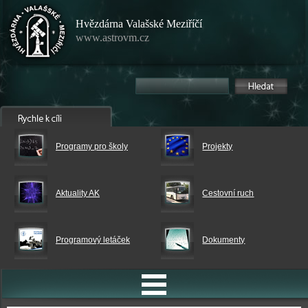
Hvězdárna Valašské Meziříčí
www.astrovm.cz
Programy pro školy
Projekty
Aktuality AK
Cestovní ruch
Programový letáček
Dokumenty