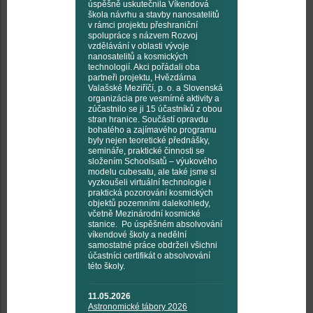
úspěšně uskutečnila Víkendová
škola návrhu a stavby nanosatelitů
v rámci projektu přeshraniční
spolupráce s názvem Rozvoj
vzdělávání v oblasti vývoje
nanosatelitů a kosmických
technologií. Akci pořádali oba
partneři projektu, Hvězdárna
Valašské Meziříčí, p. o. a Slovenská
organizácia pre vesmírné aktivity a
zúčastnilo se ji 15 účastníků z obou
stran hranice. Součástí opravdu
bohatého a zajímavého programu
byly nejen teoretické přednášky,
semináře, praktické činnosti se
složením Schoolsatů – výukového
modelu cubesatu, ale také jsme si
vyzkoušeli virtuální technologie i
praktická pozorování kosmických
objektů pozemními dalekohledy,
včetně Mezinárodní kosmické
stanice. Po úspěšném absolvování
víkendové školy a nedělní
samostatné práce obdrželi všichni
účastníci certifikát o absolvování
této školy.
11.05.2026
Astronomické tábory 2026