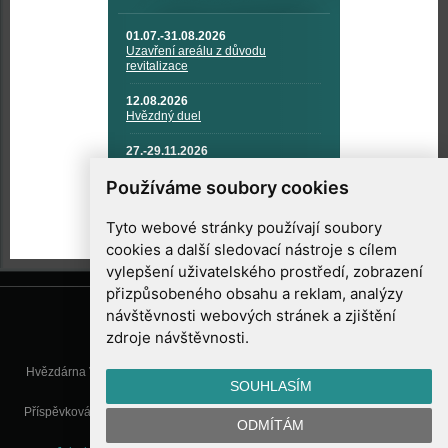
01.07.-31.08.2026
Uzavření areálu z důvodu
revitalizace
12.08.2026
Hvězdný duel
27.-29.11.2026
KOSMONAUTIKA, RAKETOVÁ
TECHNIKA A KOSMICKÉ
Používáme soubory cookies
TECHNOLOGIE
Tyto webové stránky používají soubory
cookies a další sledovací nástroje s cílem
vylepšení uživatelského prostředí, zobrazení
přizpůsobeného obsahu a reklam, analýzy
návštěvnosti webových stránek a zjištění
zdroje návštěvnosti.
Hvězdárna Valašské Meziříčí, příspěvková organizace, Vsetínská 78, 757
SOUHLASÍM
01 Valašské Meziříčí
Příspěvková organizace Zlínského kraje. Telefon:
571 611 928
, Mobil:
777
ODMÍTÁM
277 134
, E-mail:
info@astrovm.cz