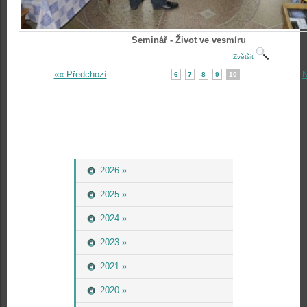
Seminář - Život ve vesmíru
Zvětšit
«« Předchozí
N
6
7
8
9
10
2026 »
2025 »
2024 »
2023 »
2021 »
2020 »