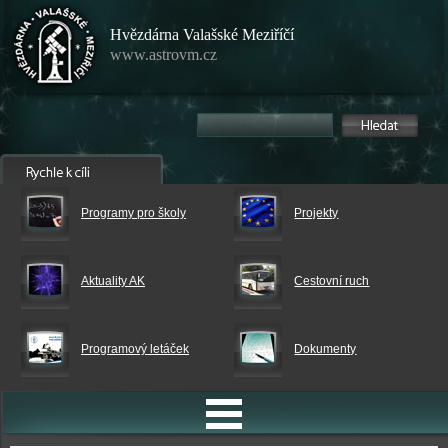
Hvězdárna Valašské Meziříčí
www.astrovm.cz
Programy pro školy
Projekty
Aktuality AK
Cestovní ruch
Programový letáček
Dokumenty