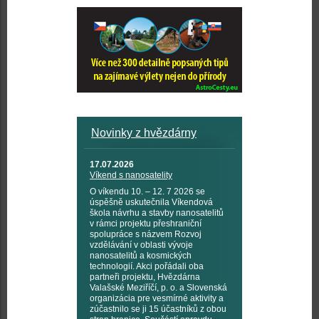
Novinky z hvězdárny
17.07.2026
Víkend s nanosatelity
O víkendu 10. – 12. 7 2026 se
úspěšně uskutečnila Víkendová
škola návrhu a stavby nanosatelitů
v rámci projektu přeshraniční
spolupráce s názvem Rozvoj
vzdělávání v oblasti vývoje
nanosatelitů a kosmických
technologií. Akci pořádali oba
partneři projektu, Hvězdárna
Valašské Meziříčí, p. o. a Slovenská
organizácia pre vesmírné aktivity a
zúčastnilo se ji 15 účastníků z obou