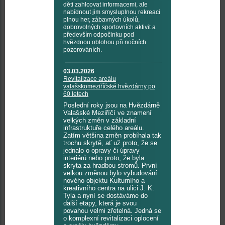
děti zahlcovat informacemi, ale
nabídnout jim smysluplnou rekreaci
plnou her, zábavných úkolů,
dobrovolných sportovních aktivit a
především odpočinku pod
hvězdnou oblohou při nočních
pozorováních.
03.03.2026
Revitalizace areálu
valašskomeziříčské hvězdárny po
60 letech
Poslední roky jsou na Hvězdárně
Valašské Meziříčí ve znamení
velkých změn v základní
infrastruktuře celého areálu.
Zatím většina změn probíhala tak
trochu skrytě, ať už proto, že se
jednalo o opravy či úpravy
interiérů nebo proto, že byla
skryta za hradbou stromů. První
velkou změnou bylo vybudování
nového objektu Kulturního a
kreativního centra na ulici J. K.
Tyla a nyní se dostáváme do
další etapy, která je svou
povahou velmi zřetelná. Jedná se
o komplexní revitalizaci oplocení