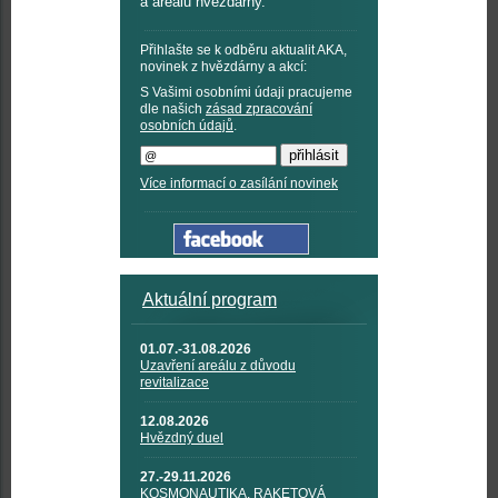
a areálu hvězdárny.
Přihlašte se k odběru aktualit AKA,
novinek z hvězdárny a akcí:
S Vašimi osobními údaji pracujeme
dle našich
zásad zpracování
osobních údajů
.
Více informací o zasílání novinek
Aktuální program
01.07.-31.08.2026
Uzavření areálu z důvodu
revitalizace
12.08.2026
Hvězdný duel
27.-29.11.2026
KOSMONAUTIKA, RAKETOVÁ