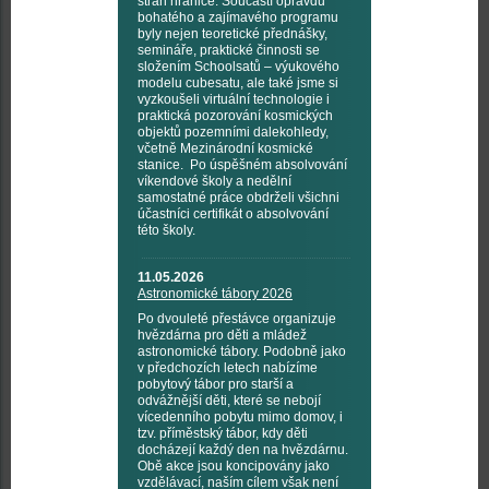
stran hranice. Součástí opravdu
bohatého a zajímavého programu
byly nejen teoretické přednášky,
semináře, praktické činnosti se
složením Schoolsatů – výukového
modelu cubesatu, ale také jsme si
vyzkoušeli virtuální technologie i
praktická pozorování kosmických
objektů pozemními dalekohledy,
včetně Mezinárodní kosmické
stanice. Po úspěšném absolvování
víkendové školy a nedělní
samostatné práce obdrželi všichni
účastníci certifikát o absolvování
této školy.
11.05.2026
Astronomické tábory 2026
Po dvouleté přestávce organizuje
hvězdárna pro děti a mládež
astronomické tábory. Podobně jako
v předchozích letech nabízíme
pobytový tábor pro starší a
odvážnější děti, které se nebojí
vícedenního pobytu mimo domov, i
tzv. příměstský tábor, kdy děti
docházejí každý den na hvězdárnu.
Obě akce jsou koncipovány jako
vzdělávací, naším cílem však není