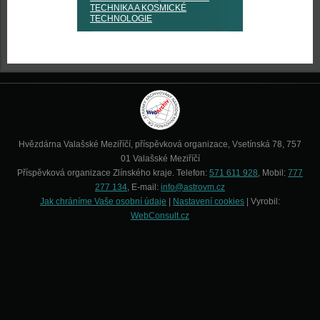
TECHNIKA A KOSMICKÉ
TECHNOLOGIE
Hvězdárna Valašské Meziříčí, příspěvková organizace, Vsetínská 78, 757
01 Valašské Meziříčí
Příspěvková organizace Zlínského kraje. Telefon:
571 611 928
, Mobil:
777
277 134
, E-mail:
info@astrovm.cz
Jak chráníme Vaše osobní údaje
|
Nastavení cookies
| Vyrobil:
WebConsult.cz