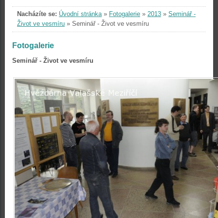
Nacházíte se:
Úvodní stránka
»
Fotogalerie
»
2013
»
Seminář -
Život ve vesmíru
»
Seminář - Život ve vesmíru
Fotogalerie
Seminář - Život ve vesmíru