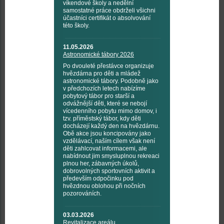
víkendové školy a nedělní
samostatné práce obdrželi všichni
účastníci certifikát o absolvování
této školy.
11.05.2026
Astronomické tábory 2026
Po dvouleté přestávce organizuje
hvězdárna pro děti a mládež
astronomické tábory. Podobně jako
v předchozích letech nabízíme
pobytový tábor pro starší a
odvážnější děti, které se nebojí
vícedenního pobytu mimo domov, i
tzv. příměstský tábor, kdy děti
docházejí každý den na hvězdárnu.
Obě akce jsou koncipovány jako
vzdělávací, naším cílem však není
děti zahlcovat informacemi, ale
nabídnout jim smysluplnou rekreaci
plnou her, zábavných úkolů,
dobrovolných sportovních aktivit a
především odpočinku pod
hvězdnou oblohou při nočních
pozorováních.
03.03.2026
Revitalizace areálu