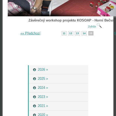
Závěrečný workshop projektu KOSOAP - Horní Bečva
Zvětšit
«« Předchozí
N
11
12
13
14
15
2026 »
2025 »
2024 »
2023 »
2021 »
2020 »