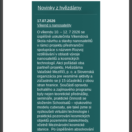
Novinky z hvězdárny
17.07.2026
Víkend s nanosatelity
O víkendu 10. – 12. 7 2026 se
úspěšně uskutečnila Víkendová
škola návrhu a stavby nanosatelitů
v rámci projektu přeshraniční
spolupráce s názvem Rozvoj
vzdělávání v oblasti vývoje
nanosatelitů a kosmických
technologií. Akci pořádali oba
partneři projektu, Hvězdárna
Valašské Meziříčí, p. o. a Slovenská
organizácia pre vesmírné aktivity a
zúčastnilo se ji 15 účastníků z obou
stran hranice. Součástí opravdu
bohatého a zajímavého programu
byly nejen teoretické přednášky,
semináře, praktické činnosti se
složením Schoolsatů – výukového
modelu cubesatu, ale také jsme si
vyzkoušeli virtuální technologie i
praktická pozorování kosmických
objektů pozemními dalekohledy,
včetně Mezinárodní kosmické
stanice. Po úspěšném absolvování