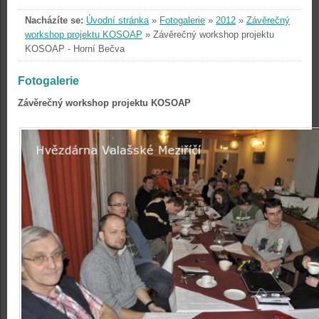
Nacházíte se:
Úvodní stránka
»
Fotogalerie
»
2012
»
Závěrečný
workshop projektu KOSOAP
»
Závěrečný workshop projektu
KOSOAP - Horní Bečva
Fotogalerie
Závěrečný workshop projektu KOSOAP