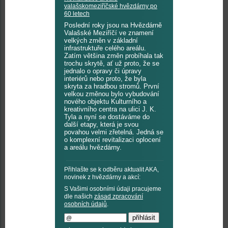
valašskomeziříčské hvězdárny po
60 letech
Poslední roky jsou na Hvězdárně
Valašské Meziříčí ve znamení
velkých změn v základní
infrastruktuře celého areálu.
Zatím většina změn probíhala tak
trochu skrytě, ať už proto, že se
jednalo o opravy či úpravy
interiérů nebo proto, že byla
skryta za hradbou stromů. První
velkou změnou bylo vybudování
nového objektu Kulturního a
kreativního centra na ulici J. K.
Tyla a nyní se dostáváme do
další etapy, která je svou
povahou velmi zřetelná. Jedná se
o komplexní revitalizaci oplocení
a areálu hvězdárny.
Přihlašte se k odběru aktualit AKA,
novinek z hvězdárny a akcí:
S Vašimi osobními údaji pracujeme
dle našich
zásad zpracování
osobních údajů
.