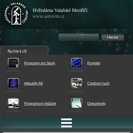
Hvězdárna Valašské Meziříčí
www.astrovm.cz
Programy pro školy
Projekty
Aktuality AK
Cestovní ruch
Programový letáček
Dokumenty