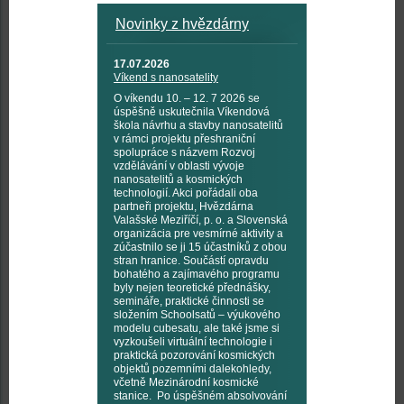
Novinky z hvězdárny
17.07.2026
Víkend s nanosatelity
O víkendu 10. – 12. 7 2026 se
úspěšně uskutečnila Víkendová
škola návrhu a stavby nanosatelitů
v rámci projektu přeshraniční
spolupráce s názvem Rozvoj
vzdělávání v oblasti vývoje
nanosatelitů a kosmických
technologií. Akci pořádali oba
partneři projektu, Hvězdárna
Valašské Meziříčí, p. o. a Slovenská
organizácia pre vesmírné aktivity a
zúčastnilo se ji 15 účastníků z obou
stran hranice. Součástí opravdu
bohatého a zajímavého programu
byly nejen teoretické přednášky,
semináře, praktické činnosti se
složením Schoolsatů – výukového
modelu cubesatu, ale také jsme si
vyzkoušeli virtuální technologie i
praktická pozorování kosmických
objektů pozemními dalekohledy,
včetně Mezinárodní kosmické
stanice. Po úspěšném absolvování