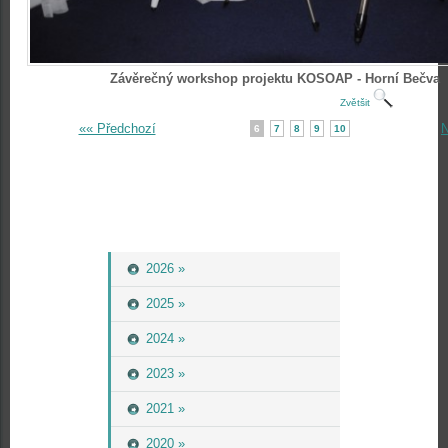
Závěrečný workshop projektu KOSOAP - Horní Bečva
Zvětšit
«« Předchozí
N
6
7
8
9
10
2026 »
2025 »
2024 »
2023 »
2021 »
2020 »