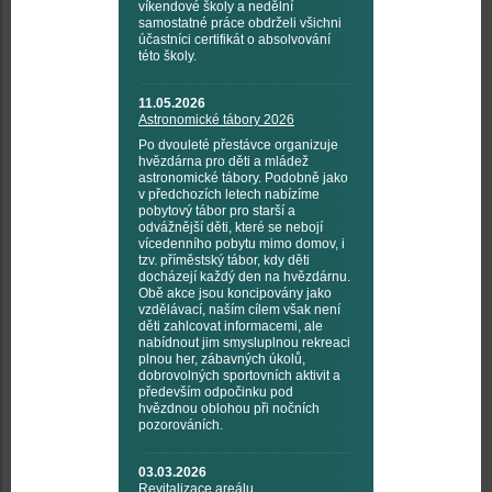
víkendové školy a nedělní
samostatné práce obdrželi všichni
účastníci certifikát o absolvování
této školy.
11.05.2026
Astronomické tábory 2026
Po dvouleté přestávce organizuje
hvězdárna pro děti a mládež
astronomické tábory. Podobně jako
v předchozích letech nabízíme
pobytový tábor pro starší a
odvážnější děti, které se nebojí
vícedenního pobytu mimo domov, i
tzv. příměstský tábor, kdy děti
docházejí každý den na hvězdárnu.
Obě akce jsou koncipovány jako
vzdělávací, naším cílem však není
děti zahlcovat informacemi, ale
nabídnout jim smysluplnou rekreaci
plnou her, zábavných úkolů,
dobrovolných sportovních aktivit a
především odpočinku pod
hvězdnou oblohou při nočních
pozorováních.
03.03.2026
Revitalizace areálu