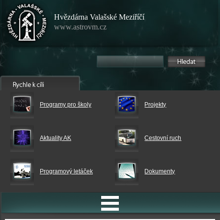
Hvězdárna Valašské Meziříčí
www.astrovm.cz
Programy pro školy
Projekty
Aktuality AK
Cestovní ruch
Programový letáček
Dokumenty