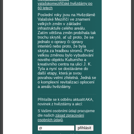
valašskomeziříčské hvězdárny po
60 letech
Poslední roky jsou na Hvězdárně
Valašské Meziříčí ve znamení
velkých změn v základní
infrastruktuře celého areálu.
Zatím většina změn probíhala tak
trochu skrytě, ať už proto, že se
jednalo o opravy či úpravy
interiérů nebo proto, že byla
skryta za hradbou stromů. První
velkou změnou bylo vybudování
nového objektu Kulturního a
kreativního centra na ulici J. K.
Tyla a nyní se dostáváme do
další etapy, která je svou
povahou velmi zřetelná. Jedná se
o komplexní revitalizaci oplocení
a areálu hvězdárny.
Přihlašte se k odběru aktualit AKA,
novinek z hvězdárny a akcí:
S Vašimi osobními údaji pracujeme
dle našich
zásad zpracování
osobních údajů
.