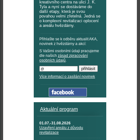
kreativního centra na ulici J. K.
Tyla a nyní se dostáváme do
další etapy, která je svou
povahou velmi zřetelná. Jedná se
o komplexní revitalizaci oplocení
a areálu hvězdárny.
Přihlašte se k odběru aktualit AKA,
novinek z hvězdárny a akcí:
S Vašimi osobními údaji pracujeme
dle našich
zásad zpracování
osobních údajů
.
Více informací o zasílání novinek
Aktuální program
01.07.-31.08.2026
Uzavření areálu z důvodu
revitalizace