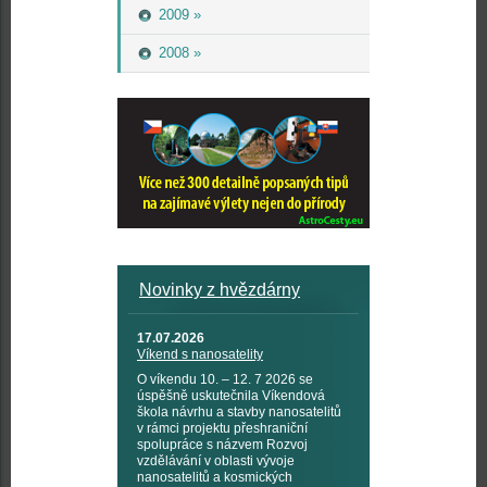
2009 »
2008 »
Novinky z hvězdárny
17.07.2026
Víkend s nanosatelity
O víkendu 10. – 12. 7 2026 se
úspěšně uskutečnila Víkendová
škola návrhu a stavby nanosatelitů
v rámci projektu přeshraniční
spolupráce s názvem Rozvoj
vzdělávání v oblasti vývoje
nanosatelitů a kosmických