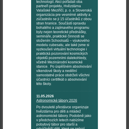
technologií. Akci pořádali oba
partneři projektu, Hvězdárna
Valašské Meziříčí, p. o. a Slovenská
organizácia pre vesmírné aktivity a
zúčastnilo se ji 15 účastníků z obou
stran hranice. Součástí opravdu
bohatého a zajímavého programu
byly nejen teoretické přednášky,
semináře, praktické činnosti se
složením Schoolsatů – výukového
modelu cubesatu, ale také jsme si
vyzkoušeli virtuální technologie i
praktická pozorování kosmických
objektů pozemními dalekohledy,
včetně Mezinárodní kosmické
stanice. Po úspěšném absolvování
víkendové školy a nedělní
samostatné práce obdrželi všichni
účastníci certifikát o absolvování
této školy.
11.05.2026
Astronomické tábory 2026
Po dvouleté přestávce organizuje
hvězdárna pro děti a mládež
astronomické tábory. Podobně jako
v předchozích letech nabízíme
pobytový tábor pro starší a
odvážnější děti, které se nebojí