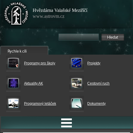
Hvězdárna Valašské Meziříčí
www.astrovm.cz
Programy pro školy
Projekty
Aktuality AK
Cestovní ruch
Programový letáček
Dokumenty