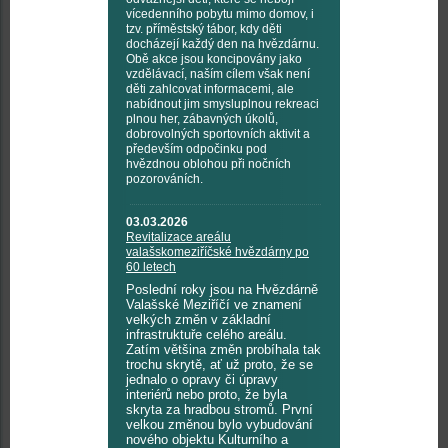
vícedenního pobytu mimo domov, i
tzv. příměstský tábor, kdy děti
docházejí každý den na hvězdárnu.
Obě akce jsou koncipovány jako
vzdělávací, naším cílem však není
děti zahlcovat informacemi, ale
nabídnout jim smysluplnou rekreaci
plnou her, zábavných úkolů,
dobrovolných sportovních aktivit a
především odpočinku pod
hvězdnou oblohou při nočních
pozorováních.
03.03.2026
Revitalizace areálu
valašskomeziříčské hvězdárny po
60 letech
Poslední roky jsou na Hvězdárně
Valašské Meziříčí ve znamení
velkých změn v základní
infrastruktuře celého areálu.
Zatím většina změn probíhala tak
trochu skrytě, ať už proto, že se
jednalo o opravy či úpravy
interiérů nebo proto, že byla
skryta za hradbou stromů. První
velkou změnou bylo vybudování
nového objektu Kulturního a