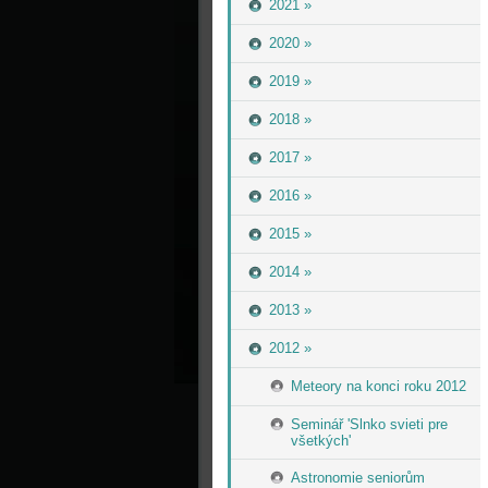
2021 »
2020 »
2019 »
2018 »
2017 »
2016 »
2015 »
2014 »
2013 »
2012 »
Meteory na konci roku 2012
Seminář 'Slnko svieti pre
všetkých'
Astronomie seniorům