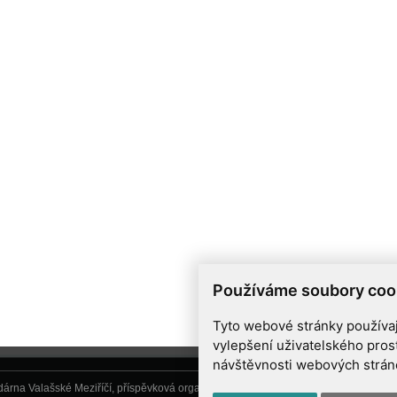
Používáme soubory coo
Tyto webové stránky používají
vylepšení uživatelského pros
návštěvnosti webových stránek
árna Valašské Meziříčí, příspěvková organizace, Vsetínská 78, 757 01 Valašské Me