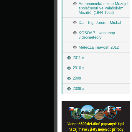
Astronomická sekce Muzejní
společnosti ve Valašském
Meziříčí (1944-1953)
Dar - Ing. Jaromír Michal
KOSOAP - workshop
videometeory
MeteoZajímavosti 2012
2011 »
2010 »
2009 »
2008 »