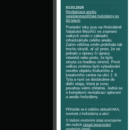
03.03.2026
Revitalizace areálu
valašskomeziříčské hvězdárny po
60 letech
Poslední roky jsou na Hvězdárně
Valašské Meziříčí ve znamení
velkých změn v základní
infrastruktuře celého areálu.
Zatím většina změn probíhala tak
trochu skrytě, ať už proto, že se
jednalo o opravy či úpravy
interiérů nebo proto, že byla
skryta za hradbou stromů. První
velkou změnou bylo vybudování
nového objektu Kulturního a
kreativního centra na ulici J. K.
Tyla a nyní se dostáváme do
další etapy, která je svou
povahou velmi zřetelná. Jedná se
o komplexní revitalizaci oplocení
a areálu hvězdárny.
Přihlašte se k odběru aktualit AKA,
novinek z hvězdárny a akcí:
S Vašimi osobními údaji pracujeme
dle našich
zásad zpracování
osobních údajů
.