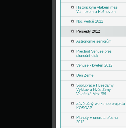
Historickým vlakem mezi
Valmezem a Rožnovem
Noc vědců 2012
Perseidy 2012
Astronomie seniorům
Přechod Venuše přes
sluneční disk
Venuše - květen 2012
Den Země
Spolupráce Hvězdárny
Vyškov a Hvězdárny
Valašské Meziříčí
Závěrečný workshop projektu
KOSOAP
Planety v únoru a březnu
2012