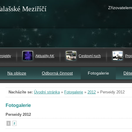
alašské Meziříčí
Zřizovatelem
rojekty
Aktuality AK
Cestovní ruch
Pro
Na obloze
Odborná činnost
Fotogalerie
Dět
Nacházíte se:
Úvodní stránka
»
Fotogalerie
»
2012
»
Perseidy 2012
Fotogalerie
Perseidy 2012
1
2