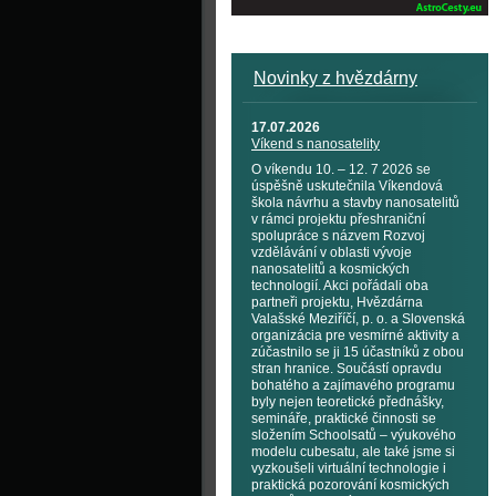
Novinky z hvězdárny
17.07.2026
Víkend s nanosatelity
O víkendu 10. – 12. 7 2026 se
úspěšně uskutečnila Víkendová
škola návrhu a stavby nanosatelitů
v rámci projektu přeshraniční
spolupráce s názvem Rozvoj
vzdělávání v oblasti vývoje
nanosatelitů a kosmických
technologií. Akci pořádali oba
partneři projektu, Hvězdárna
Valašské Meziříčí, p. o. a Slovenská
organizácia pre vesmírné aktivity a
zúčastnilo se ji 15 účastníků z obou
stran hranice. Součástí opravdu
bohatého a zajímavého programu
byly nejen teoretické přednášky,
semináře, praktické činnosti se
složením Schoolsatů – výukového
modelu cubesatu, ale také jsme si
vyzkoušeli virtuální technologie i
praktická pozorování kosmických