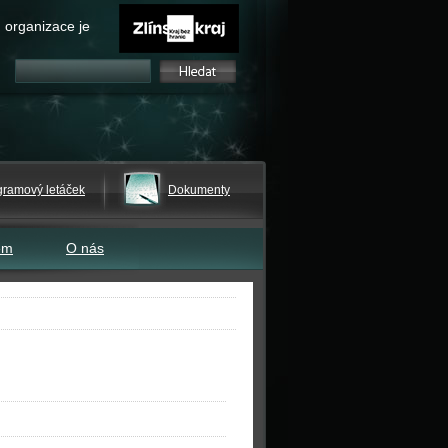
 organizace je
gramový letáček
Dokumenty
em
O nás