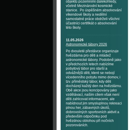
objektů pozemními dalekohledy,
včetně Mezinárodní kosmické
stanice. Po úspěšném absolvování
víkendové školy a nedělní
samostatné práce obdrželi všichni
účastníci certifikát o absolvování
této školy.
11.05.2026
Astronomické tábory 2026
Po dvouleté přestávce organizuje
hvězdárna pro děti a mládež
astronomické tábory. Podobně jako
v předchozích letech nabízíme
pobytový tábor pro starší a
odvážnější děti, které se nebojí
vícedenního pobytu mimo domov, i
tzv. příměstský tábor, kdy děti
docházejí každý den na hvězdárnu.
Obě akce jsou koncipovány jako
vzdělávací, naším cílem však není
děti zahlcovat informacemi, ale
nabídnout jim smysluplnou rekreaci
plnou her, zábavných úkolů,
dobrovolných sportovních aktivit a
především odpočinku pod
hvězdnou oblohou při nočních
pozorováních.