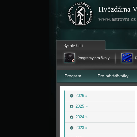
Hvězdárna V
www.astrovm.cz
Programy pro školy
P
Program
Pro návštěvníky
2026 »
2025 »
2024 »
2023 »