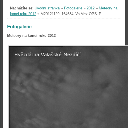
Nacházíte se:
Úvodní stránka
»
Fotogalerie
»
2012
»
Meteory na
konci roku 2012
»
M20121129_164634_ValMez-OPS_P
Fotogalerie
Meteory na konci roku 2012