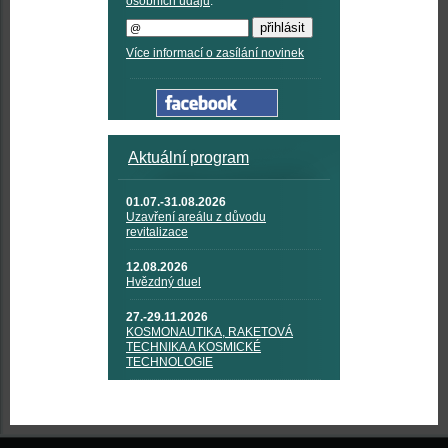
osobních údajů
.
Více informací o zasílání novinek
Aktuální program
01.07.-31.08.2026
Uzavření areálu z důvodu
revitalizace
12.08.2026
Hvězdný duel
27.-29.11.2026
KOSMONAUTIKA, RAKETOVÁ
TECHNIKA A KOSMICKÉ
TECHNOLOGIE