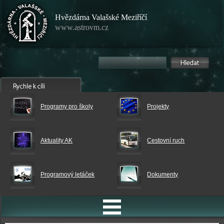
Hvězdárna Valašské Meziříčí
www.astrovm.cz
Programy pro školy
Projekty
Aktuality AK
Cestovní ruch
Programový letáček
Dokumenty