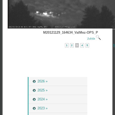
M20121129_164634_ValMez-OPS_P
Zvětšit
N
1
2
3
4
5
2026 »
2025 »
2024 »
2023 »