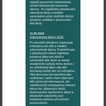
objektů pozemními dalekohledy,
včetně Mezinárodní kosmické
stanice. Po úspěšném absolvování
víkendové školy a nedělní
samostatné práce obdrželi všichni
účastníci certifikát o absolvování
této školy.
11.05.2026
Astronomické tábory 2026
Po dvouleté přestávce organizuje
hvězdárna pro děti a mládež
astronomické tábory. Podobně jako
v předchozích letech nabízíme
pobytový tábor pro starší a
odvážnější děti, které se nebojí
vícedenního pobytu mimo domov, i
tzv. příměstský tábor, kdy děti
docházejí každý den na hvězdárnu.
Obě akce jsou koncipovány jako
vzdělávací, naším cílem však není
děti zahlcovat informacemi, ale
nabídnout jim smysluplnou rekreaci
plnou her, zábavných úkolů,
dobrovolných sportovních aktivit a
především odpočinku pod
hvězdnou oblohou při nočních
pozorováních.