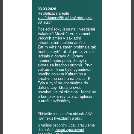
03.03.2026
Revitalizace areálu
valašskomeziříčské hvězdárny po
60 letech
Poslední roky jsou na Hvězdárně
Valašské Meziříčí ve znamení
velkých změn v základní
infrastruktuře celého areálu.
Zatím většina změn probíhala tak
trochu skrytě, ať už proto, že se
jednalo o opravy či úpravy
interiérů nebo proto, že byla
skryta za hradbou stromů. První
velkou změnou bylo vybudování
nového objektu Kulturního a
kreativního centra na ulici J. K.
Tyla a nyní se dostáváme do
další etapy, která je svou
povahou velmi zřetelná. Jedná se
o komplexní revitalizaci oplocení
a areálu hvězdárny.
Přihlašte se k odběru aktualit AKA,
novinek z hvězdárny a akcí:
S Vašimi osobními údaji pracujeme
dle našich
zásad zpracování