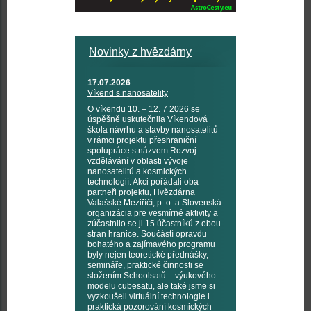
Novinky z hvězdárny
17.07.2026
Víkend s nanosatelity
O víkendu 10. – 12. 7 2026 se
úspěšně uskutečnila Víkendová
škola návrhu a stavby nanosatelitů
v rámci projektu přeshraniční
spolupráce s názvem Rozvoj
vzdělávání v oblasti vývoje
nanosatelitů a kosmických
technologií. Akci pořádali oba
partneři projektu, Hvězdárna
Valašské Meziříčí, p. o. a Slovenská
organizácia pre vesmírné aktivity a
zúčastnilo se ji 15 účastníků z obou
stran hranice. Součástí opravdu
bohatého a zajímavého programu
byly nejen teoretické přednášky,
semináře, praktické činnosti se
složením Schoolsatů – výukového
modelu cubesatu, ale také jsme si
vyzkoušeli virtuální technologie i
praktická pozorování kosmických