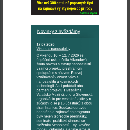
Novinky z hvězdárny
17.07.2026
Víkend s nanosatelity
O víkendu 10. – 12. 7 2026 se
úspěšně uskutečnila Víkendová
škola návrhu a stavby nanosatelitů
v rámci projektu přeshraniční
spolupráce s názvem Rozvoj
vzdělávání v oblasti vývoje
nanosatelitů a kosmických
technologií. Akci pořádali oba
partneři projektu, Hvězdárna
Valašské Meziříčí, p. o. a Slovenská
organizácia pre vesmírné aktivity a
zúčastnilo se ji 15 účastníků z obou
stran hranice. Součástí opravdu
bohatého a zajímavého programu
byly nejen teoretické přednášky,
semináře, praktické činnosti se
složením Schoolsatů – výukového
modelu cubesatu, ale také jsme si