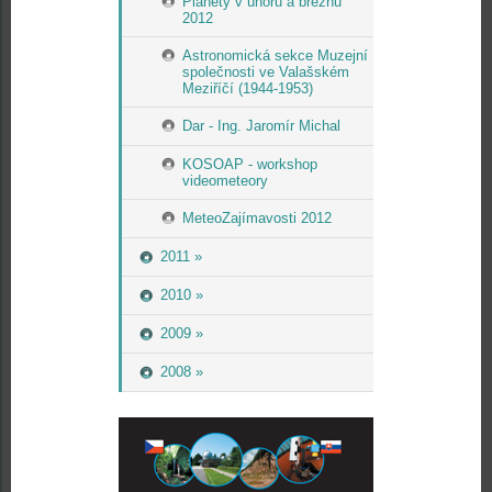
Planety v únoru a březnu
2012
Astronomická sekce Muzejní
společnosti ve Valašském
Meziříčí (1944-1953)
Dar - Ing. Jaromír Michal
KOSOAP - workshop
videometeory
MeteoZajímavosti 2012
2011 »
2010 »
2009 »
2008 »