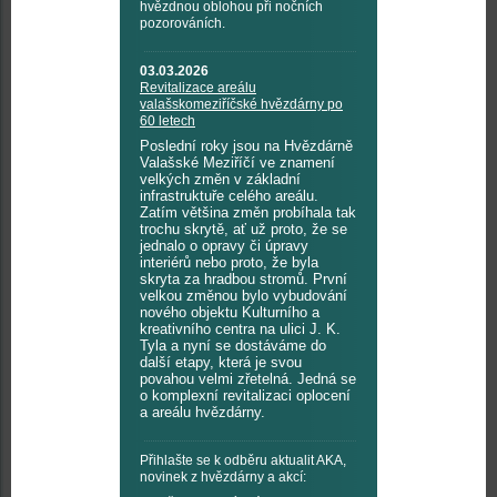
hvězdnou oblohou při nočních
pozorováních.
03.03.2026
Revitalizace areálu
valašskomeziříčské hvězdárny po
60 letech
Poslední roky jsou na Hvězdárně
Valašské Meziříčí ve znamení
velkých změn v základní
infrastruktuře celého areálu.
Zatím většina změn probíhala tak
trochu skrytě, ať už proto, že se
jednalo o opravy či úpravy
interiérů nebo proto, že byla
skryta za hradbou stromů. První
velkou změnou bylo vybudování
nového objektu Kulturního a
kreativního centra na ulici J. K.
Tyla a nyní se dostáváme do
další etapy, která je svou
povahou velmi zřetelná. Jedná se
o komplexní revitalizaci oplocení
a areálu hvězdárny.
Přihlašte se k odběru aktualit AKA,
novinek z hvězdárny a akcí: