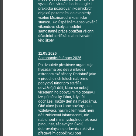
vyzkoušeli virtuální technologie i
praktická pozorování kosmických
objektů pozemními dalekohledy,
včetně Mezinárodní kosmické
stanice. Po úspěšném absolvování
víkendové školy a nedělní
samostatné práce obdrželi všichni
účastníci certifikát o absolvování
této školy.
11.05.2026
Astronomické tábory 2026
Po dvouleté přestávce organizuje
hvězdárna pro děti a mládež
astronomické tábory. Podobně jako
v předchozích letech nabízíme
pobytový tábor pro starší a
odvážnější děti, které se nebojí
vícedenního pobytu mimo domov, i
tzv. příměstský tábor, kdy děti
docházejí každý den na hvězdárnu.
Obě akce jsou koncipovány jako
vzdělávací, naším cílem však není
děti zahlcovat informacemi, ale
nabídnout jim smysluplnou rekreaci
plnou her, zábavných úkolů,
dobrovolných sportovních aktivit a
především odpočinku pod