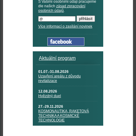
S Vašimi osobními údaji pracujeme
dle našich
zásad zpracování
osobních údajů
.
Více informací o zasílání novinek
Aktuální program
01.07.-31.08.2026
Uzavření areálu z důvodu
revitalizace
12.08.2026
Hvězdný duel
27.-29.11.2026
KOSMONAUTIKA, RAKETOVÁ
TECHNIKA A KOSMICKÉ
TECHNOLOGIE