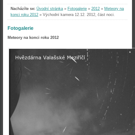
Nacházíte se:
Úvodní stránka
»
Fotogalerie
»
2012
»
Meteory na
konci roku 2012
»
Východní kamera 12.12. 2012, část noci.
Fotogalerie
Meteory na konci roku 2012