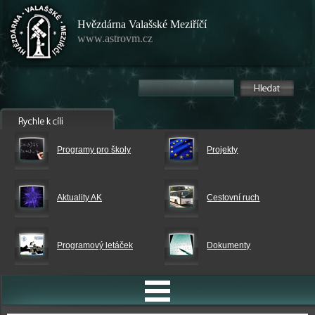
Hvězdárna Valašské Meziříčí
www.astrovm.cz
Programy pro školy
Projekty
Aktuality AK
Cestovní ruch
Programový letáček
Dokumenty