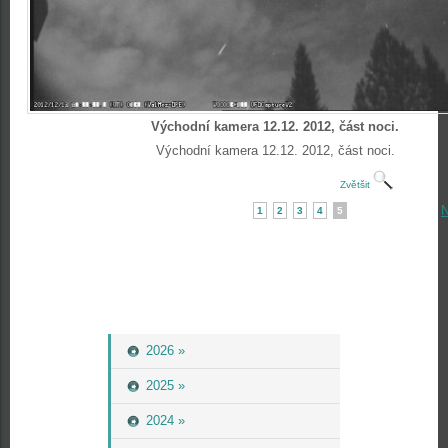
Východní kamera 12.12. 2012, část noci.
Východní kamera 12.12. 2012, část noci.
Zvětšit
N
1
2
3
4
5
2026 »
2025 »
2024 »