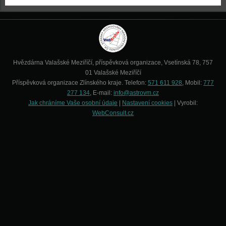
Hvězdárna Valašské Meziříčí, příspěvková organizace, Vsetínská 78, 757
01 Valašské Meziříčí
Příspěvková organizace Zlínského kraje. Telefon:
571 611 928
, Mobil:
777
277 134
, E-mail:
info@astrovm.cz
Jak chráníme Vaše osobní údaje
|
Nastavení cookies
| Vyrobil:
WebConsult.cz