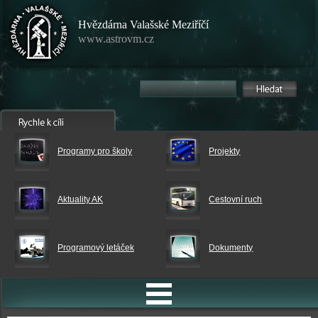
Hvězdárna Valašské Meziříčí
www.astrovm.cz
Programy pro školy
Projekty
Aktuality AK
Cestovní ruch
Programový letáček
Dokumenty