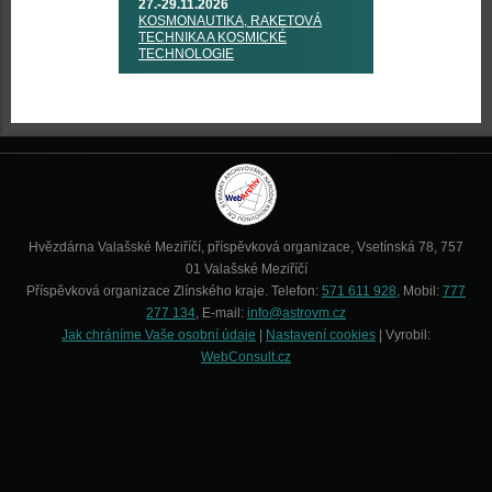
27.-29.11.2026
KOSMONAUTIKA, RAKETOVÁ
TECHNIKA A KOSMICKÉ
TECHNOLOGIE
Hvězdárna Valašské Meziříčí, příspěvková organizace, Vsetínská 78, 757
01 Valašské Meziříčí
Příspěvková organizace Zlínského kraje. Telefon:
571 611 928
, Mobil:
777
277 134
, E-mail:
info@astrovm.cz
Jak chráníme Vaše osobní údaje
|
Nastavení cookies
| Vyrobil:
WebConsult.cz