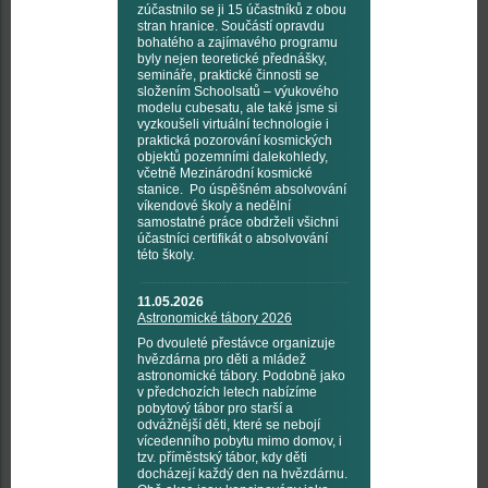
zúčastnilo se ji 15 účastníků z obou
stran hranice. Součástí opravdu
bohatého a zajímavého programu
byly nejen teoretické přednášky,
semináře, praktické činnosti se
složením Schoolsatů – výukového
modelu cubesatu, ale také jsme si
vyzkoušeli virtuální technologie i
praktická pozorování kosmických
objektů pozemními dalekohledy,
včetně Mezinárodní kosmické
stanice. Po úspěšném absolvování
víkendové školy a nedělní
samostatné práce obdrželi všichni
účastníci certifikát o absolvování
této školy.
11.05.2026
Astronomické tábory 2026
Po dvouleté přestávce organizuje
hvězdárna pro děti a mládež
astronomické tábory. Podobně jako
v předchozích letech nabízíme
pobytový tábor pro starší a
odvážnější děti, které se nebojí
vícedenního pobytu mimo domov, i
tzv. příměstský tábor, kdy děti
docházejí každý den na hvězdárnu.