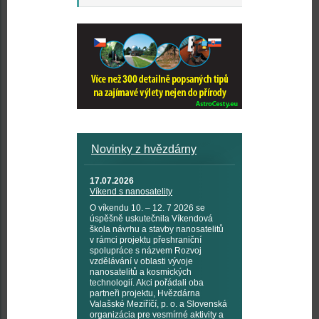
Novinky z hvězdárny
17.07.2026
Víkend s nanosatelity
O víkendu 10. – 12. 7 2026 se
úspěšně uskutečnila Víkendová
škola návrhu a stavby nanosatelitů
v rámci projektu přeshraniční
spolupráce s názvem Rozvoj
vzdělávání v oblasti vývoje
nanosatelitů a kosmických
technologií. Akci pořádali oba
partneři projektu, Hvězdárna
Valašské Meziříčí, p. o. a Slovenská
organizácia pre vesmírné aktivity a