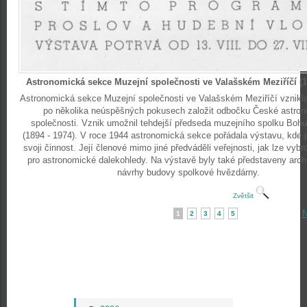
Astronomická sekce Muzejní společnosti ve Valašském Meziříčí (1
Astronomická sekce Muzejní společnosti ve Valašském Meziříčí vznikla
po několika neúspěšných pokusech založit odbočku České astro
společnosti. Vznik umožnil tehdejší předseda muzejního spolku Bohu
(1894 - 1974). V roce 1944 astronomická sekce pořádala výstavu, kde 
svoji činnost. Její členové mimo jiné předváděli veřejnosti, jak lze vybr
pro astronomické dalekohledy. Na výstavě byly také představeny arch
návrhy budovy spolkové hvězdárny.
Zvětšit
N
1
2
3
4
5