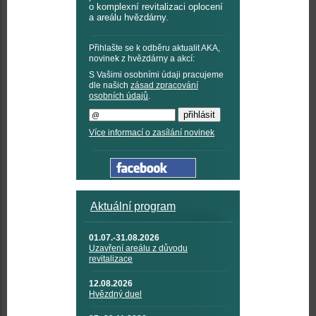
o komplexní revitalizaci oplocení
a areálu hvězdárny.
Přihlašte se k odběru aktualit AKA,
novinek z hvězdárny a akcí:
S Vašimi osobními údaji pracujeme
dle našich
zásad zpracování
osobních údajů
.
Více informací o zasílání novinek
Aktuální program
01.07.-31.08.2026
Uzavření areálu z důvodu
revitalizace
12.08.2026
Hvězdný duel