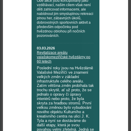
Obě akce jsou koncipovány jako
vzdělávací, naším cílem však není
děti zahlcovat informacemi, ale
nabídnout jim smysluplnou rekreaci
plnou her, zábavných úkolů,
dobrovolných sportovních aktivit a
především odpočinku pod
hvězdnou oblohou při nočních
pozorováních.
03.03.2026
Revitalizace areálu
valašskomeziříčské hvězdárny po
60 letech
Poslední roky jsou na Hvězdárně
Valašské Meziříčí ve znamení
velkých změn v základní
infrastruktuře celého areálu.
Zatím většina změn probíhala tak
trochu skrytě, ať už proto, že se
jednalo o opravy či úpravy
interiérů nebo proto, že byla
skryta za hradbou stromů. První
velkou změnou bylo vybudování
nového objektu Kulturního a
kreativního centra na ulici J. K.
Tyla a nyní se dostáváme do
další etapy, která je svou
povahou velmi zřetelná. Jedná se