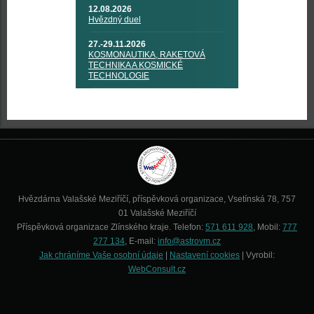
12.08.2026
Hvězdný duel
27.-29.11.2026
KOSMONAUTIKA, RAKETOVÁ
TECHNIKA A KOSMICKÉ
TECHNOLOGIE
Hvězdárna Valašské Meziříčí, příspěvková organizace, Vsetínská 78, 757
01 Valašské Meziříčí
Příspěvková organizace Zlínského kraje. Telefon:
571 611 928
, Mobil:
777
277 134
, E-mail:
info@astrovm.cz
Jak chráníme Vaše osobní údaje
|
Nastavení cookies
| Vyrobil:
WebConsult.cz