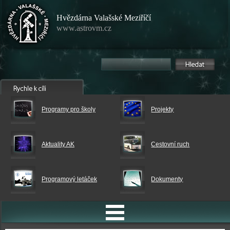
Hvězdárna Valašské Meziříčí
www.astrovm.cz
Programy pro školy
Projekty
Aktuality AK
Cestovní ruch
Programový letáček
Dokumenty