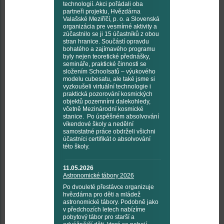
technologií. Akci pořádali oba
partneři projektu, Hvězdárna
Valašské Meziříčí, p. o. a Slovenská
organizácia pre vesmírné aktivity a
zúčastnilo se ji 15 účastníků z obou
stran hranice. Součástí opravdu
bohatého a zajímavého programu
byly nejen teoretické přednášky,
semináře, praktické činnosti se
složením Schoolsatů – výukového
modelu cubesatu, ale také jsme si
vyzkoušeli virtuální technologie i
praktická pozorování kosmických
objektů pozemními dalekohledy,
včetně Mezinárodní kosmické
stanice. Po úspěšném absolvování
víkendové školy a nedělní
samostatné práce obdrželi všichni
účastníci certifikát o absolvování
této školy.
11.05.2026
Astronomické tábory 2026
Po dvouleté přestávce organizuje
hvězdárna pro děti a mládež
astronomické tábory. Podobně jako
v předchozích letech nabízíme
pobytový tábor pro starší a