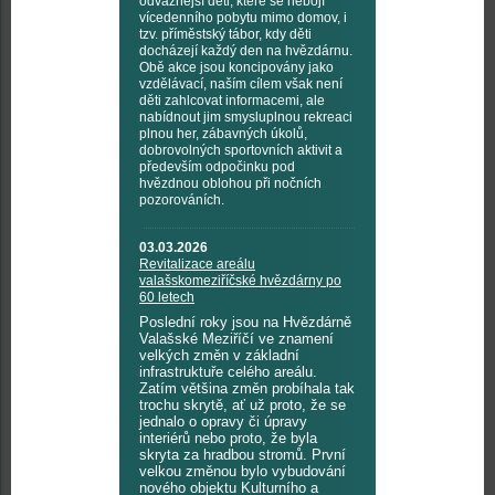
odvážnější děti, které se nebojí
vícedenního pobytu mimo domov, i
tzv. příměstský tábor, kdy děti
docházejí každý den na hvězdárnu.
Obě akce jsou koncipovány jako
vzdělávací, naším cílem však není
děti zahlcovat informacemi, ale
nabídnout jim smysluplnou rekreaci
plnou her, zábavných úkolů,
dobrovolných sportovních aktivit a
především odpočinku pod
hvězdnou oblohou při nočních
pozorováních.
03.03.2026
Revitalizace areálu
valašskomeziříčské hvězdárny po
60 letech
Poslední roky jsou na Hvězdárně
Valašské Meziříčí ve znamení
velkých změn v základní
infrastruktuře celého areálu.
Zatím většina změn probíhala tak
trochu skrytě, ať už proto, že se
jednalo o opravy či úpravy
interiérů nebo proto, že byla
skryta za hradbou stromů. První
velkou změnou bylo vybudování
nového objektu Kulturního a