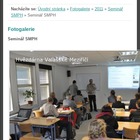
Nacházíte se:
Úvodní stránka
»
Fotogalerie
»
2011
»
Seminář
SMPH
»
Seminář SMPH
Fotogalerie
Seminář SMPH