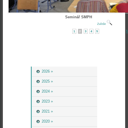
Seminář SMPH
Zvětšit
N
1
2
3
4
5
2026 »
2025 »
2024 »
2023 »
2021 »
2020 »