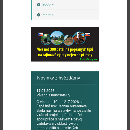
2009 »
2008 »
Novinky z hvězdárny
17.07.2026
Víkend s nanosatelity
O víkendu 10. – 12. 7 2026 se
úspěšně uskutečnila Víkendová
škola návrhu a stavby nanosatelitů
v rámci projektu přeshraniční
spolupráce s názvem Rozvoj
vzdělávání v oblasti vývoje
nanosatelitů a kosmických