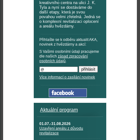
kreativního centra na ulici J. K.
Tyla a nyní se dostáváme do
další etapy, která je svou
povahou velmi zřetelná. Jedná se
o komplexní revitalizaci oplocení
a areálu hvězdárny.
Přihlašte se k odběru aktualit AKA,
novinek z hvězdárny a akcí:
S Vašimi osobními údaji pracujeme
dle našich
zásad zpracování
osobních údajů
.
Více informací o zasílání novinek
Aktuální program
01.07.-31.08.2026
Uzavření areálu z důvodu
revitalizace