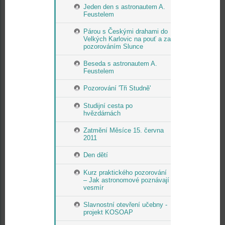
Jeden den s astronautem A.
Feustelem
Párou s Českými drahami do
Velkých Karlovic na pouť a za
pozorováním Slunce
Beseda s astronautem A.
Feustelem
Pozorování 'Tři Studně'
Studijní cesta po
hvězdárnách
Zatmění Měsíce 15. června
2011
Den dětí
Kurz praktického pozorování
– Jak astronomové poznávají
vesmír
Slavnostní otevření učebny -
projekt KOSOAP