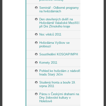
Seminář - Odborné programy
na hvězdárnách
Den otevřených dvěří na
Hvězdárně Valašské Meziříčí
při Dni Zlínského kraje
Noc vědců 2011
Hvězdárna Vyškov se
probouzí
Soustředění KOSOAP/MPH
Komety 2011
Pohled ke hvězdám z nádvoří
hradu Starý Jičín
Studená fronta a bouře 19.
srpna 2011
Párou s Českými drahami na
Dny židovské kultury v
Holešově