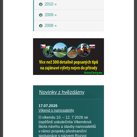
2010 »
2009 »
2008 »
Novinky z hvězdárny
17.07.2026
Víkend s nanosatelity
O víkendu 10. – 12. 7 2026 se
úspěšně uskutečnila Víkendová
škola návrhu a stavby nanosatelitů
v rámci projektu přeshraniční
spolupráce s názvem Rozvoj