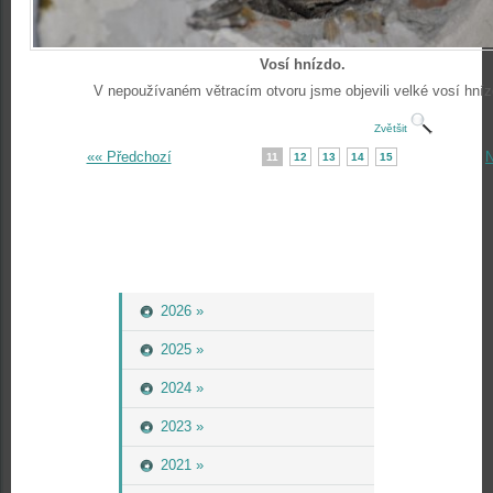
Vosí hnízdo.
V nepoužívaném větracím otvoru jsme objevili velké vosí hníz
Zvětšit
«« Předchozí
N
11
12
13
14
15
2026 »
2025 »
2024 »
2023 »
2021 »