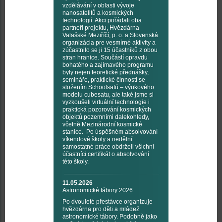
vzdělávání v oblasti vývoje
nanosatelitů a kosmických
technologií. Akci pořádali oba
partneři projektu, Hvězdárna
Valašské Meziříčí, p. o. a Slovenská
organizácia pre vesmírné aktivity a
zúčastnilo se ji 15 účastníků z obou
stran hranice. Součástí opravdu
bohatého a zajímavého programu
byly nejen teoretické přednášky,
semináře, praktické činnosti se
složením Schoolsatů – výukového
modelu cubesatu, ale také jsme si
vyzkoušeli virtuální technologie i
praktická pozorování kosmických
objektů pozemními dalekohledy,
včetně Mezinárodní kosmické
stanice. Po úspěšném absolvování
víkendové školy a nedělní
samostatné práce obdrželi všichni
účastníci certifikát o absolvování
této školy.
11.05.2026
Astronomické tábory 2026
Po dvouleté přestávce organizuje
hvězdárna pro děti a mládež
astronomické tábory. Podobně jako