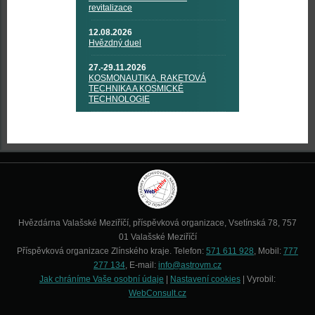
revitalizace
12.08.2026
Hvězdný duel
27.-29.11.2026
KOSMONAUTIKA, RAKETOVÁ
TECHNIKA A KOSMICKÉ
TECHNOLOGIE
Hvězdárna Valašské Meziříčí, příspěvková organizace, Vsetínská 78, 757
01 Valašské Meziříčí
Příspěvková organizace Zlínského kraje. Telefon:
571 611 928
, Mobil:
777
277 134
, E-mail:
info@astrovm.cz
Jak chráníme Vaše osobní údaje
|
Nastavení cookies
| Vyrobil:
WebConsult.cz