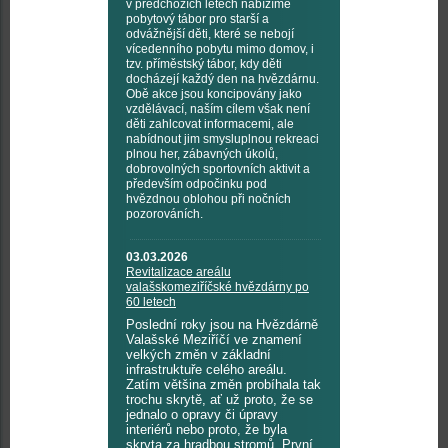
v předchozích letech nabízíme
pobytový tábor pro starší a
odvážnější děti, které se nebojí
vícedenního pobytu mimo domov, i
tzv. příměstský tábor, kdy děti
docházejí každý den na hvězdárnu.
Obě akce jsou koncipovány jako
vzdělávací, naším cílem však není
děti zahlcovat informacemi, ale
nabídnout jim smysluplnou rekreaci
plnou her, zábavných úkolů,
dobrovolných sportovních aktivit a
především odpočinku pod
hvězdnou oblohou při nočních
pozorováních.
03.03.2026
Revitalizace areálu
valašskomeziříčské hvězdárny po
60 letech
Poslední roky jsou na Hvězdárně
Valašské Meziříčí ve znamení
velkých změn v základní
infrastruktuře celého areálu.
Zatím většina změn probíhala tak
trochu skrytě, ať už proto, že se
jednalo o opravy či úpravy
interiérů nebo proto, že byla
skryta za hradbou stromů. První