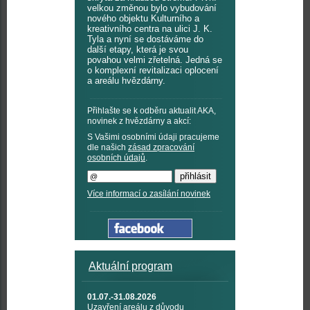
velkou změnou bylo vybudování
nového objektu Kulturního a
kreativního centra na ulici J. K.
Tyla a nyní se dostáváme do
další etapy, která je svou
povahou velmi zřetelná. Jedná se
o komplexní revitalizaci oplocení
a areálu hvězdárny.
Přihlašte se k odběru aktualit AKA,
novinek z hvězdárny a akcí:
S Vašimi osobními údaji pracujeme
dle našich
zásad zpracování
osobních údajů
.
Více informací o zasílání novinek
Aktuální program
01.07.-31.08.2026
Uzavření areálu z důvodu