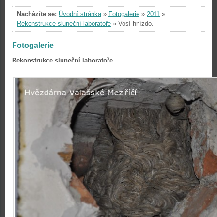
Nacházíte se:
Úvodní stránka
»
Fotogalerie
»
2011
»
Rekonstrukce sluneční laboratoře
»
Vosí hnízdo.
Fotogalerie
Rekonstrukce sluneční laboratoře