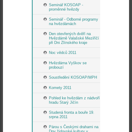
Seminář KOSOAP -
proměnné hvězdy
Seminář - Odborné programy
na hvězdárnách
Den otevřených dvěří na
Hvězdárně Valašské Meziříčí
při Dni Zlínského kraje
Noc vědců 2011
Hvězdárna Vyškov se
probouzí
Soustředění KOSOAP/MPH
Komety 2011
Pohled ke hvězdám z nádvoří
hradu Starý Jičín
Studená fronta a bouře 19.
srpna 2011
Párou s Českými drahami na
Dny židovské kultury v