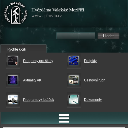
Hvězdárna Valašské Meziříčí
www.astrovm.cz
Programy pro školy
Projekty
Aktuality AK
Cestovní ruch
Programový letáček
Dokumenty