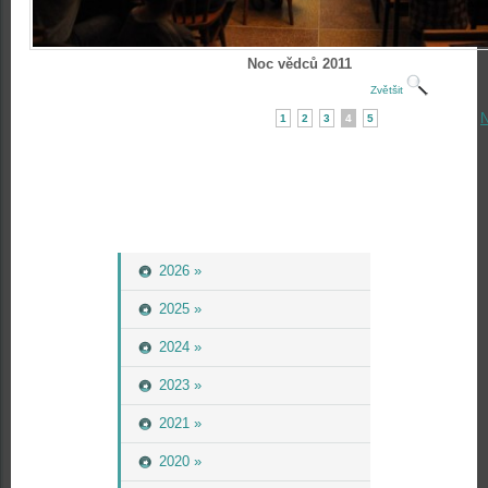
Noc vědců 2011
Zvětšit
N
1
2
3
4
5
2026 »
2025 »
2024 »
2023 »
2021 »
2020 »