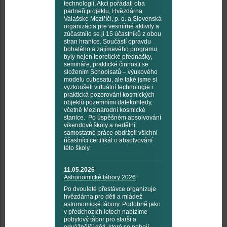
technologií. Akci pořádali oba
partneři projektu, Hvězdárna
Valašské Meziříčí, p. o. a Slovenská
organizácia pre vesmírné aktivity a
zúčastnilo se ji 15 účastníků z obou
stran hranice. Součástí opravdu
bohatého a zajímavého programu
byly nejen teoretické přednášky,
semináře, praktické činnosti se
složením Schoolsatů – výukového
modelu cubesatu, ale také jsme si
vyzkoušeli virtuální technologie i
praktická pozorování kosmických
objektů pozemními dalekohledy,
včetně Mezinárodní kosmické
stanice. Po úspěšném absolvování
víkendové školy a nedělní
samostatné práce obdrželi všichni
účastníci certifikát o absolvování
této školy.
11.05.2026
Astronomické tábory 2026
Po dvouleté přestávce organizuje
hvězdárna pro děti a mládež
astronomické tábory. Podobně jako
v předchozích letech nabízíme
pobytový tábor pro starší a