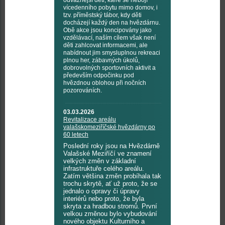
odvážnější děti, které se nebojí
vícedenního pobytu mimo domov, i
tzv. příměstský tábor, kdy děti
docházejí každý den na hvězdárnu.
Obě akce jsou koncipovány jako
vzdělávací, naším cílem však není
děti zahlcovat informacemi, ale
nabídnout jim smysluplnou rekreaci
plnou her, zábavných úkolů,
dobrovolných sportovních aktivit a
především odpočinku pod
hvězdnou oblohou při nočních
pozorováních.
03.03.2026
Revitalizace areálu
valašskomeziříčské hvězdárny po
60 letech
Poslední roky jsou na Hvězdárně
Valašské Meziříčí ve znamení
velkých změn v základní
infrastruktuře celého areálu.
Zatím většina změn probíhala tak
trochu skrytě, ať už proto, že se
jednalo o opravy či úpravy
interiérů nebo proto, že byla
skryta za hradbou stromů. První
velkou změnou bylo vybudování
nového objektu Kulturního a