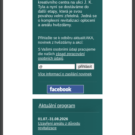
kreativního centra na ulici J. K.
Tyla a nyní se dostáváme do
další etapy, která je svou
povahou velmi zřetelná. Jedná se
o komplexní revitalizaci oplocení
a areálu hvězdárny.
Přihlašte se k odběru aktualit AKA,
novinek z hvězdárny a akcí:
S Vašimi osobními údaji pracujeme
dle našich
zásad zpracování
osobních údajů
.
Více informací o zasílání novinek
Aktuální program
01.07.-31.08.2026
Uzavření areálu z důvodu
revitalizace