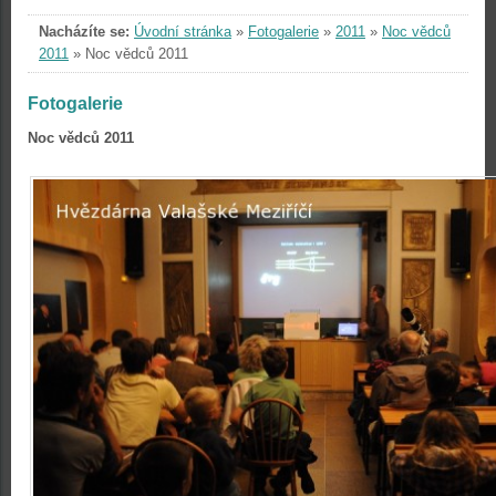
Nacházíte se:
Úvodní stránka
»
Fotogalerie
»
2011
»
Noc vědců
2011
»
Noc vědců 2011
Fotogalerie
Noc vědců 2011