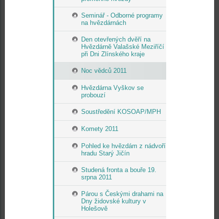
Seminář - Odborné programy
na hvězdárnách
Den otevřených dvěří na
Hvězdárně Valašské Meziříčí
při Dni Zlínského kraje
Noc vědců 2011
Hvězdárna Vyškov se
probouzí
Soustředění KOSOAP/MPH
Komety 2011
Pohled ke hvězdám z nádvoří
hradu Starý Jičín
Studená fronta a bouře 19.
srpna 2011
Párou s Českými drahami na
Dny židovské kultury v
Holešově