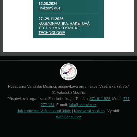
12.08.2026
Hvězdný duel
27.-29.11.2026
KOSMONAUTIKA, RAKETOVÁ
TECHNIKA A KOSMICKÉ
TECHNOLOGIE
Hvězdárna Valašské Meziříčí, příspěvková organizace, Vsetínská 78, 757
01 Valašské Meziříčí
Příspěvková organizace Zlínského kraje. Telefon:
571 611 928
, Mobil:
777
277 134
, E-mail:
info@astrovm.cz
Jak chráníme Vaše osobní údaje
|
Nastavení cookies
| Vyrobil:
WebConsult.cz