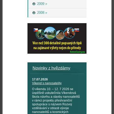
2009 »
2008 »
Novinky z hvězdárny
17.07.2026
Víkend s nanosatelity
O víkendu 10. – 12. 7 2026 se
úspěšně uskutečnila Víkendová
škola návrhu a stavby nanosatelitů
v rámci projektu přeshraniční
spolupráce s názvem Rozvoj
vzdělávání v oblasti vývoje
nanosatelitů a kosmických