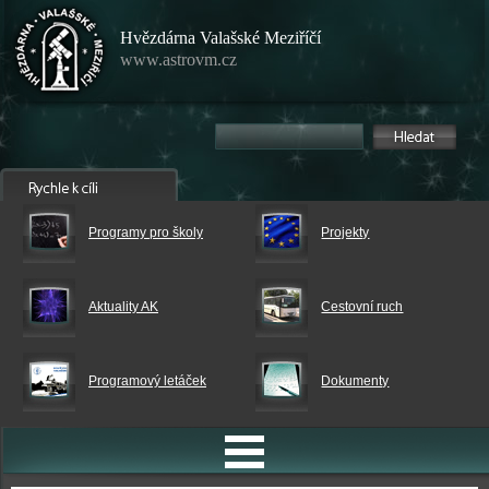
Hvězdárna Valašské Meziříčí
www.astrovm.cz
Programy pro školy
Projekty
Aktuality AK
Cestovní ruch
Programový letáček
Dokumenty