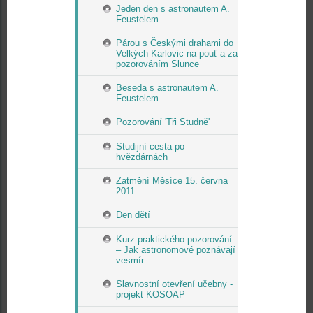
Jeden den s astronautem A.
Feustelem
Párou s Českými drahami do
Velkých Karlovic na pouť a za
pozorováním Slunce
Beseda s astronautem A.
Feustelem
Pozorování 'Tři Studně'
Studijní cesta po
hvězdárnách
Zatmění Měsíce 15. června
2011
Den dětí
Kurz praktického pozorování
– Jak astronomové poznávají
vesmír
Slavnostní otevření učebny -
projekt KOSOAP