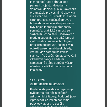
technologií. Akci pořádali oba
partneři projektu, Hvězdárna
Valašské Meziříčí, p. o. a Slovenská
organizácia pre vesmírné aktivity a
zúčastnilo se ji 15 účastníků z obou
stran hranice. Součástí opravdu
bohatého a zajímavého programu
byly nejen teoretické přednášky,
semináře, praktické činnosti se
složením Schoolsatů – výukového
modelu cubesatu, ale také jsme si
vyzkoušeli virtuální technologie i
praktická pozorování kosmických
objektů pozemními dalekohledy,
včetně Mezinárodní kosmické
stanice. Po úspěšném absolvování
víkendové školy a nedělní
samostatné práce obdrželi všichni
účastníci certifikát o absolvování
této školy.
11.05.2026
Astronomické tábory 2026
Po dvouleté přestávce organizuje
hvězdárna pro děti a mládež
astronomické tábory. Podobně jako
v předchozích letech nabízíme
pobytový tábor pro starší a