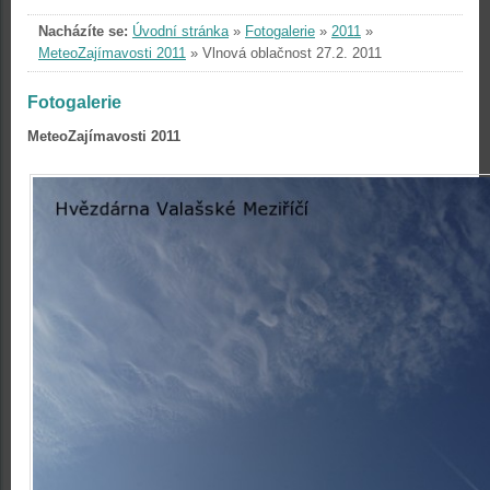
Nacházíte se:
Úvodní stránka
»
Fotogalerie
»
2011
»
MeteoZajímavosti 2011
»
Vlnová oblačnost 27.2. 2011
Fotogalerie
MeteoZajímavosti 2011