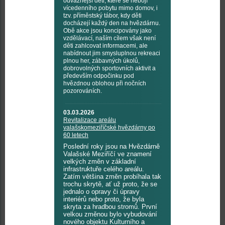
odvážnější děti, které se nebojí
vícedenního pobytu mimo domov, i
tzv. příměstský tábor, kdy děti
docházejí každý den na hvězdárnu.
Obě akce jsou koncipovány jako
vzdělávací, naším cílem však není
děti zahlcovat informacemi, ale
nabídnout jim smysluplnou rekreaci
plnou her, zábavných úkolů,
dobrovolných sportovních aktivit a
především odpočinku pod
hvězdnou oblohou při nočních
pozorováních.
03.03.2026
Revitalizace areálu
valašskomeziříčské hvězdárny po
60 letech
Poslední roky jsou na Hvězdárně
Valašské Meziříčí ve znamení
velkých změn v základní
infrastruktuře celého areálu.
Zatím většina změn probíhala tak
trochu skrytě, ať už proto, že se
jednalo o opravy či úpravy
interiérů nebo proto, že byla
skryta za hradbou stromů. První
velkou změnou bylo vybudování
nového objektu Kulturního a