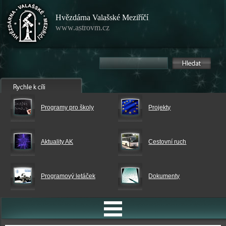
Hvězdárna Valašské Meziříčí
www.astrovm.cz
Programy pro školy
Projekty
Aktuality AK
Cestovní ruch
Programový letáček
Dokumenty