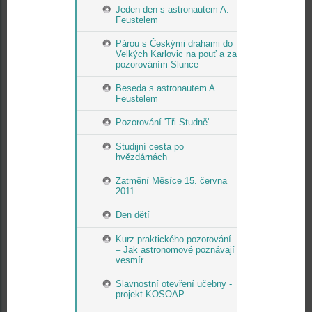
Jeden den s astronautem A.
Feustelem
Párou s Českými drahami do
Velkých Karlovic na pouť a za
pozorováním Slunce
Beseda s astronautem A.
Feustelem
Pozorování 'Tři Studně'
Studijní cesta po
hvězdárnách
Zatmění Měsíce 15. června
2011
Den dětí
Kurz praktického pozorování
– Jak astronomové poznávají
vesmír
Slavnostní otevření učebny -
projekt KOSOAP