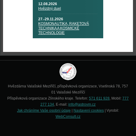
12.08.2026
Hvězdný duel
27.-29.11.2026
KOSMONAUTIKA, RAKETOVÁ
TECHNIKA A KOSMICKÉ
TECHNOLOGIE
Hvězdárna Valašské Meziříčí, příspěvková organizace, Vsetínská 78, 757
01 Valašské Meziříčí
Příspěvková organizace Zlínského kraje. Telefon:
571 611 928
, Mobil:
777
277 134
, E-mail:
info@astrovm.cz
Jak chráníme Vaše osobní údaje
|
Nastavení cookies
| Vyrobil:
WebConsult.cz