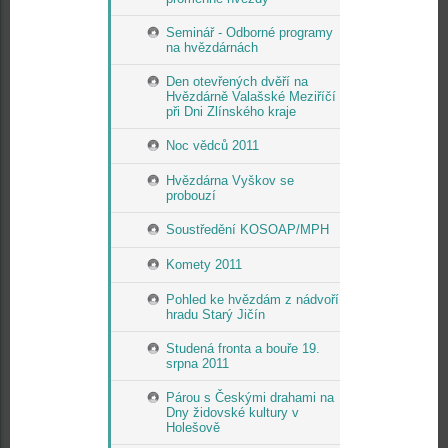
Seminář - Odborné programy
na hvězdárnách
Den otevřených dvěří na
Hvězdárně Valašské Meziříčí
při Dni Zlínského kraje
Noc vědců 2011
Hvězdárna Vyškov se
probouzí
Soustředění KOSOAP/MPH
Komety 2011
Pohled ke hvězdám z nádvoří
hradu Starý Jičín
Studená fronta a bouře 19.
srpna 2011
Párou s Českými drahami na
Dny židovské kultury v
Holešově