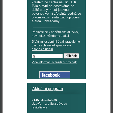
kreativního centra na ulici J. K.
Tyla a nyní se dostáváme do
další etapy, která je svou
povahou velmi zřetelná. Jedná se
o komplexní revitalizaci oplocení
a areálu hvězdárny.
Přihlašte se k odběru aktualit AKA,
novinek z hvězdárny a akcí:
S Vašimi osobními údaji pracujeme
dle našich
zásad zpracování
osobních údajů
.
Více informací o zasílání novinek
Aktuální program
01.07.-31.08.2026
Uzavření areálu z důvodu
revitalizace