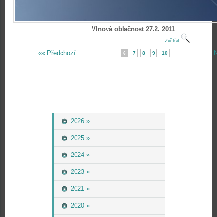
Vlnová oblačnost 27.2. 2011
Zvětšit
«« Předchozí
N
6
7
8
9
10
2026 »
2025 »
2024 »
2023 »
2021 »
2020 »