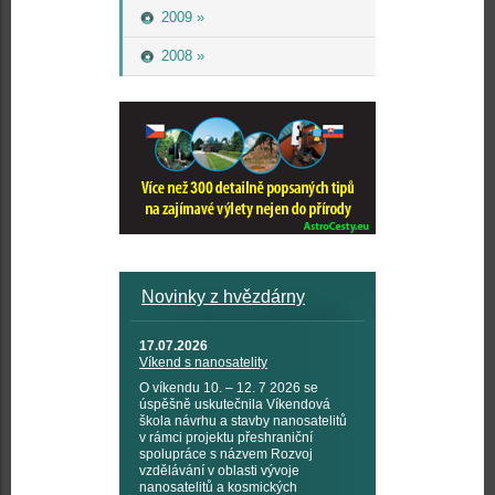
2009 »
2008 »
Novinky z hvězdárny
17.07.2026
Víkend s nanosatelity
O víkendu 10. – 12. 7 2026 se
úspěšně uskutečnila Víkendová
škola návrhu a stavby nanosatelitů
v rámci projektu přeshraniční
spolupráce s názvem Rozvoj
vzdělávání v oblasti vývoje
nanosatelitů a kosmických