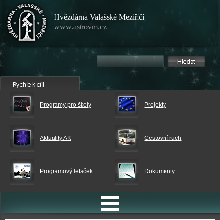
Hvězdárna Valašské Meziříčí
www.astrovm.cz
Programy pro školy
Projekty
Aktuality AK
Cestovní ruch
Programový letáček
Dokumenty