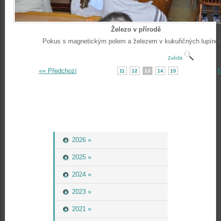
Železo v přírodě
Pokus s magnetickým polem a železem v kukuřičných lupíncí
Zvětšit
«« Předchozí
N
11
12
13
14
15
2026 »
2025 »
2024 »
2023 »
2021 »