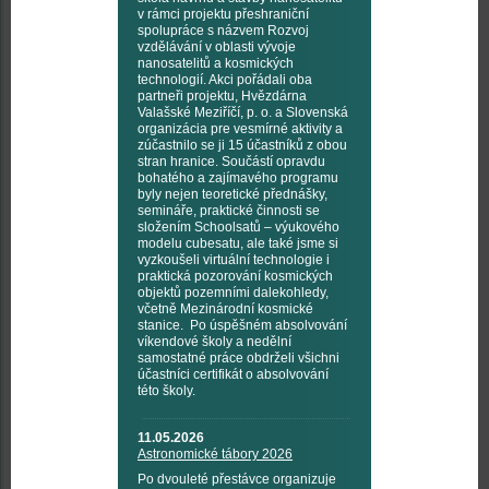
v rámci projektu přeshraniční
spolupráce s názvem Rozvoj
vzdělávání v oblasti vývoje
nanosatelitů a kosmických
technologií. Akci pořádali oba
partneři projektu, Hvězdárna
Valašské Meziříčí, p. o. a Slovenská
organizácia pre vesmírné aktivity a
zúčastnilo se ji 15 účastníků z obou
stran hranice. Součástí opravdu
bohatého a zajímavého programu
byly nejen teoretické přednášky,
semináře, praktické činnosti se
složením Schoolsatů – výukového
modelu cubesatu, ale také jsme si
vyzkoušeli virtuální technologie i
praktická pozorování kosmických
objektů pozemními dalekohledy,
včetně Mezinárodní kosmické
stanice. Po úspěšném absolvování
víkendové školy a nedělní
samostatné práce obdrželi všichni
účastníci certifikát o absolvování
této školy.
11.05.2026
Astronomické tábory 2026
Po dvouleté přestávce organizuje