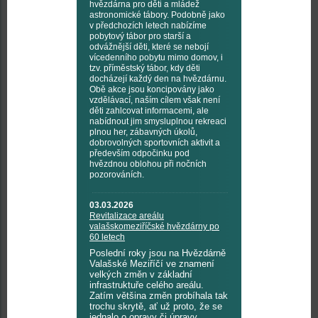
hvězdárna pro děti a mládež
astronomické tábory. Podobně jako
v předchozích letech nabízíme
pobytový tábor pro starší a
odvážnější děti, které se nebojí
vícedenního pobytu mimo domov, i
tzv. příměstský tábor, kdy děti
docházejí každý den na hvězdárnu.
Obě akce jsou koncipovány jako
vzdělávací, naším cílem však není
děti zahlcovat informacemi, ale
nabídnout jim smysluplnou rekreaci
plnou her, zábavných úkolů,
dobrovolných sportovních aktivit a
především odpočinku pod
hvězdnou oblohou při nočních
pozorováních.
03.03.2026
Revitalizace areálu
valašskomeziříčské hvězdárny po
60 letech
Poslední roky jsou na Hvězdárně
Valašské Meziříčí ve znamení
velkých změn v základní
infrastruktuře celého areálu.
Zatím většina změn probíhala tak
trochu skrytě, ať už proto, že se
jednalo o opravy či úpravy