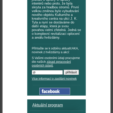
interiérů nebo proto, že byla
skryta za hradbou stromů. První
velkou změnou bylo vybudování
nového objektu Kulturního a
kreativního centra na ulici J. K.
Tyla a nyní se dostáváme do
další etapy, která je svou
povahou velmi zřetelná. Jedná se
o komplexní revitalizaci oplocení
a areálu hvězdárny.
Přihlašte se k odběru aktualit AKA,
novinek z hvězdárny a akcí:
S Vašimi osobními údaji pracujeme
dle našich
zásad zpracování
osobních údajů
.
Více informací o zasílání novinek
Aktuální program