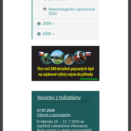
Meteorologické zajímavosti
2010
2009 »
2008 »
Novinky z hvězdárny
17.07.2026
Víkend s nanosatelity
O víkendu 10. – 12. 7 2026 se
úspěšně uskutečnila Víkendová
škola návrhu a stavby nanosatelitů