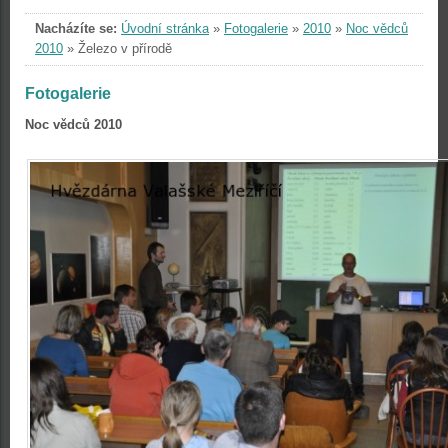
Nacházíte se:
Úvodní stránka
»
Fotogalerie
»
2010
»
Noc vědců
2010
»
Železo v přírodě
Fotogalerie
Noc vědců 2010