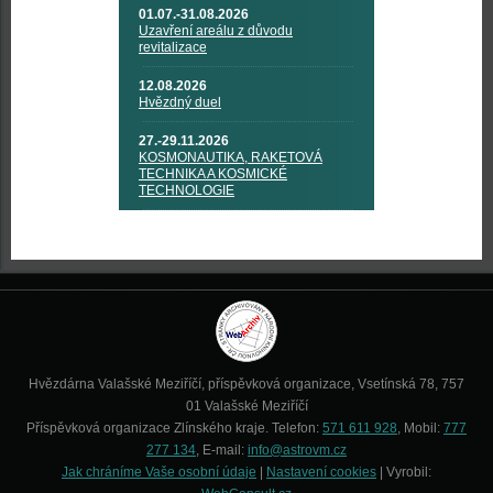
01.07.-31.08.2026
Uzavření areálu z důvodu
revitalizace
12.08.2026
Hvězdný duel
27.-29.11.2026
KOSMONAUTIKA, RAKETOVÁ
TECHNIKA A KOSMICKÉ
TECHNOLOGIE
Hvězdárna Valašské Meziříčí, příspěvková organizace, Vsetínská 78, 757
01 Valašské Meziříčí
Příspěvková organizace Zlínského kraje. Telefon:
571 611 928
, Mobil:
777
277 134
, E-mail:
info@astrovm.cz
Jak chráníme Vaše osobní údaje
|
Nastavení cookies
| Vyrobil: