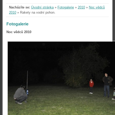
Nacházíte se:
Úvodní stránka
»
Fotogalerie
»
2010
»
Noc vědců
2010
»
Rakety na vodní pohon.
Fotogalerie
Noc vědců 2010