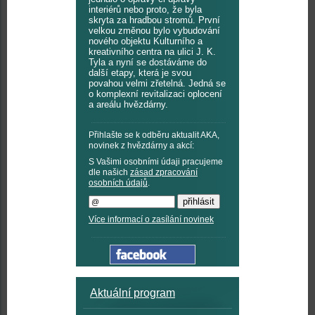
interiérů nebo proto, že byla
skryta za hradbou stromů. První
velkou změnou bylo vybudování
nového objektu Kulturního a
kreativního centra na ulici J. K.
Tyla a nyní se dostáváme do
další etapy, která je svou
povahou velmi zřetelná. Jedná se
o komplexní revitalizaci oplocení
a areálu hvězdárny.
Přihlašte se k odběru aktualit AKA,
novinek z hvězdárny a akcí:
S Vašimi osobními údaji pracujeme
dle našich
zásad zpracování
osobních údajů
.
Více informací o zasílání novinek
Aktuální program