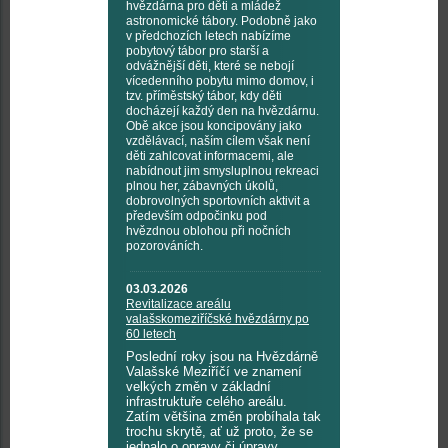
hvězdárna pro děti a mládež
astronomické tábory. Podobně jako
v předchozích letech nabízíme
pobytový tábor pro starší a
odvážnější děti, které se nebojí
vícedenního pobytu mimo domov, i
tzv. příměstský tábor, kdy děti
docházejí každý den na hvězdárnu.
Obě akce jsou koncipovány jako
vzdělávací, naším cílem však není
děti zahlcovat informacemi, ale
nabídnout jim smysluplnou rekreaci
plnou her, zábavných úkolů,
dobrovolných sportovních aktivit a
především odpočinku pod
hvězdnou oblohou při nočních
pozorováních.
03.03.2026
Revitalizace areálu
valašskomeziříčské hvězdárny po
60 letech
Poslední roky jsou na Hvězdárně
Valašské Meziříčí ve znamení
velkých změn v základní
infrastruktuře celého areálu.
Zatím většina změn probíhala tak
trochu skrytě, ať už proto, že se
jednalo o opravy či úpravy