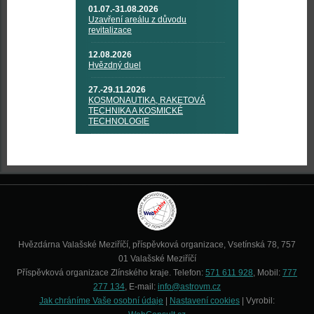
01.07.-31.08.2026
Uzavření areálu z důvodu
revitalizace
12.08.2026
Hvězdný duel
27.-29.11.2026
KOSMONAUTIKA, RAKETOVÁ
TECHNIKA A KOSMICKÉ
TECHNOLOGIE
Hvězdárna Valašské Meziříčí, příspěvková organizace, Vsetínská 78, 757
01 Valašské Meziříčí
Příspěvková organizace Zlínského kraje. Telefon:
571 611 928
, Mobil:
777
277 134
, E-mail:
info@astrovm.cz
Jak chráníme Vaše osobní údaje
|
Nastavení cookies
| Vyrobil: