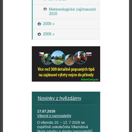
Meteorologické zajímavosti
2010
2009 »
2008 »
Novinky z hvězdárny
17.07.2026
Víkend s nanosatelity
O víkendu 10. – 12. 7 2026 se
úspěšně uskutečnila Víkendová
škola návrhu a stavby nanosatelitů