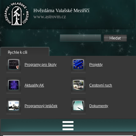
Hvězdárna Valašské Meziříčí
www.astrovm.cz
Programy pro školy
Projekty
Aktuality AK
Cestovní ruch
Programový letáček
Dokumenty