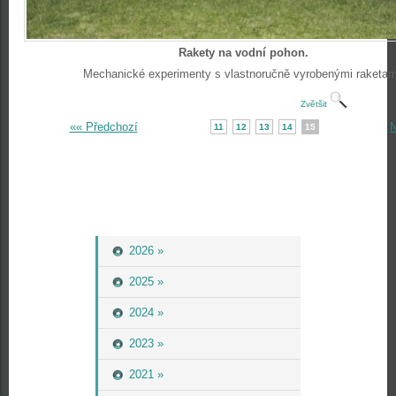
Rakety na vodní pohon.
Mechanické experimenty s vlastnoručně vyrobenými raketam
Zvětšit
«« Předchozí
N
11
12
13
14
15
2026 »
2025 »
2024 »
2023 »
2021 »