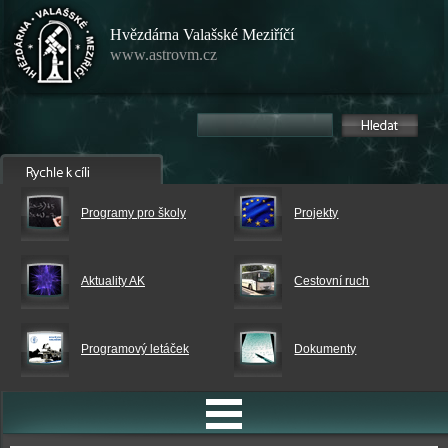
Hvězdárna Valašské Meziříčí
www.astrovm.cz
Programy pro školy
Projekty
Aktuality AK
Cestovní ruch
Programový letáček
Dokumenty