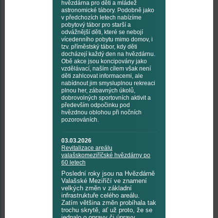
hvězdárna pro děti a mládež
astronomické tábory. Podobně jako
v předchozích letech nabízíme
pobytový tábor pro starší a
odvážnější děti, které se nebojí
vícedenního pobytu mimo domov, i
tzv. příměstský tábor, kdy děti
docházejí každý den na hvězdárnu.
Obě akce jsou koncipovány jako
vzdělávací, naším cílem však není
děti zahlcovat informacemi, ale
nabídnout jim smysluplnou rekreaci
plnou her, zábavných úkolů,
dobrovolných sportovních aktivit a
především odpočinku pod
hvězdnou oblohou při nočních
pozorováních.
03.03.2026
Revitalizace areálu
valašskomeziříčské hvězdárny po
60 letech
Poslední roky jsou na Hvězdárně
Valašské Meziříčí ve znamení
velkých změn v základní
infrastruktuře celého areálu.
Zatím většina změn probíhala tak
trochu skrytě, ať už proto, že se
jednalo o opravy či úpravy