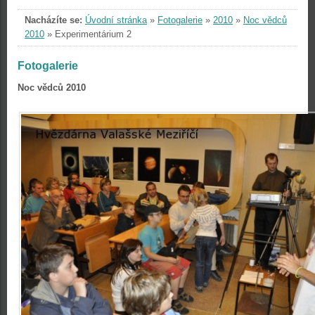
Nacházíte se:
Úvodní stránka
»
Fotogalerie
»
2010
»
Noc vědců
2010
»
Experimentárium 2
Fotogalerie
Noc vědců 2010