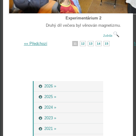
Experimentárium 2
Druhý díl večera byl věnován magnetizmu.
Zvětšit
«« Předchozí
N
11
12
13
14
15
2026 »
2025 »
2024 »
2023 »
2021 »