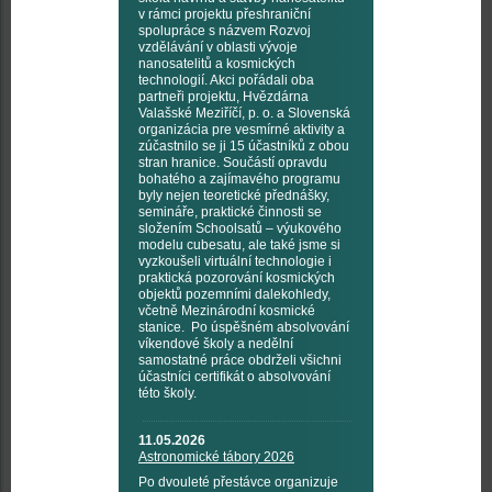
v rámci projektu přeshraniční
spolupráce s názvem Rozvoj
vzdělávání v oblasti vývoje
nanosatelitů a kosmických
technologií. Akci pořádali oba
partneři projektu, Hvězdárna
Valašské Meziříčí, p. o. a Slovenská
organizácia pre vesmírné aktivity a
zúčastnilo se ji 15 účastníků z obou
stran hranice. Součástí opravdu
bohatého a zajímavého programu
byly nejen teoretické přednášky,
semináře, praktické činnosti se
složením Schoolsatů – výukového
modelu cubesatu, ale také jsme si
vyzkoušeli virtuální technologie i
praktická pozorování kosmických
objektů pozemními dalekohledy,
včetně Mezinárodní kosmické
stanice. Po úspěšném absolvování
víkendové školy a nedělní
samostatné práce obdrželi všichni
účastníci certifikát o absolvování
této školy.
11.05.2026
Astronomické tábory 2026
Po dvouleté přestávce organizuje