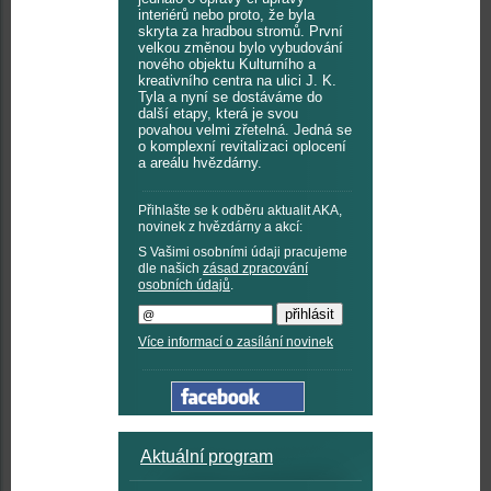
interiérů nebo proto, že byla
skryta za hradbou stromů. První
velkou změnou bylo vybudování
nového objektu Kulturního a
kreativního centra na ulici J. K.
Tyla a nyní se dostáváme do
další etapy, která je svou
povahou velmi zřetelná. Jedná se
o komplexní revitalizaci oplocení
a areálu hvězdárny.
Přihlašte se k odběru aktualit AKA,
novinek z hvězdárny a akcí:
S Vašimi osobními údaji pracujeme
dle našich
zásad zpracování
osobních údajů
.
Více informací o zasílání novinek
Aktuální program