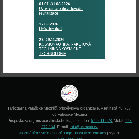
01.07.-31.08.2026
Uzavření areálu z důvodu
revitalizace
12.08.2026
Hvězdný duel
27.-29.11.2026
KOSMONAUTIKA, RAKETOVÁ
TECHNIKA A KOSMICKÉ
TECHNOLOGIE
Hvězdárna Valašské Meziříčí, příspěvková organizace, Vsetínská 78, 757
01 Valašské Meziříčí
Příspěvková organizace Zlínského kraje. Telefon:
571 611 928
, Mobil:
777
277 134
, E-mail:
info@astrovm.cz
Jak chráníme Vaše osobní údaje
|
Nastavení cookies
| Vyrobil: