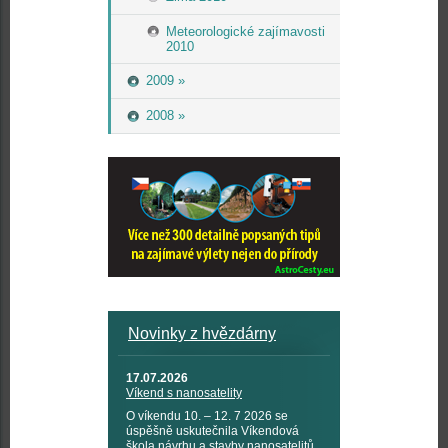
Meteorologické zajímavosti
2010
2009 »
2008 »
Novinky z hvězdárny
17.07.2026
Víkend s nanosatelity
O víkendu 10. – 12. 7 2026 se
úspěšně uskutečnila Víkendová
škola návrhu a stavby nanosatelitů