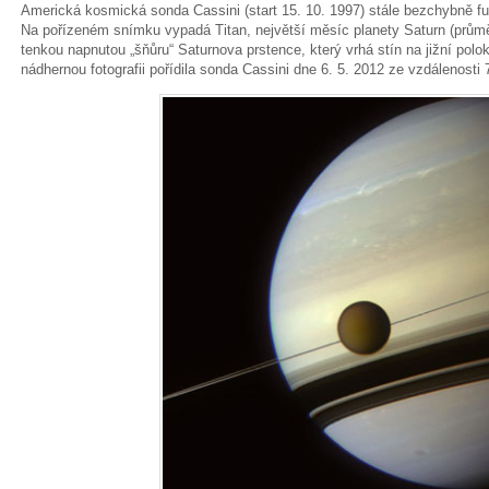
Americká kosmická sonda Cassini (start 15. 10. 1997) stále bezchybně f
Na pořízeném snímku vypadá Titan, největší měsíc planety Saturn (průmě
tenkou napnutou „šňůru“ Saturnova prstence, který vrhá stín na jižní polok
nádhernou fotografii pořídila sonda Cassini dne 6. 5. 2012 ze vzdálenosti