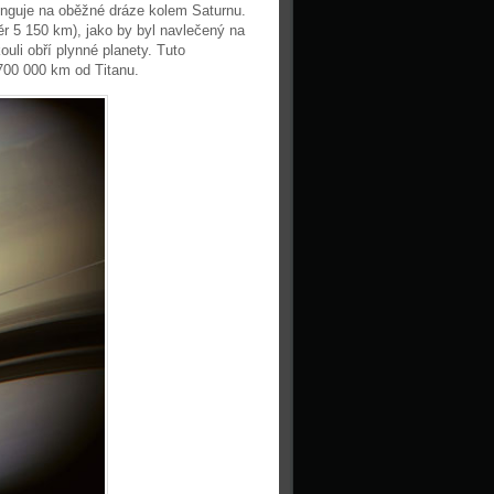
unguje na oběžné dráze kolem Saturnu.
r 5 150 km), jako by byl navlečený na
ouli obří plynné planety. Tuto
 700 000 km od Titanu.