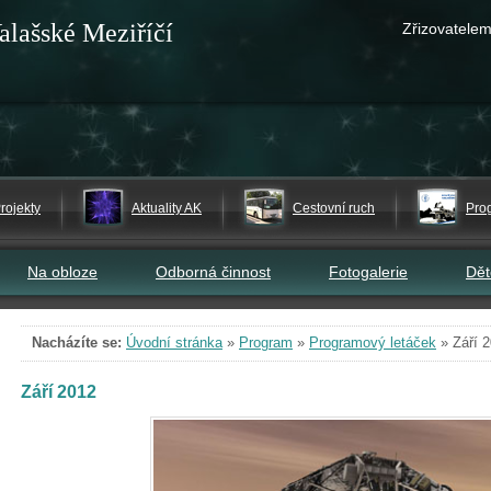
alašské Meziříčí
Zřizovatelem
rojekty
Aktuality AK
Cestovní ruch
Pro
Na obloze
Odborná činnost
Fotogalerie
Dě
Nacházíte se:
Úvodní stránka
»
Program
»
Programový letáček
»
Září 
Září 2012