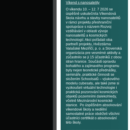
Víkend s nanosatelity
O víkendu 10. – 12. 7 2026 se
úspěšně uskutečnila Víkendová
škola návrhu a stavby nanosatelitů
v rámci projektu přeshraniční
spolupráce s názvem Rozvoj
vzdělávání v oblasti vývoje
nanosatelitů a kosmických
technologií. Akci pořádali oba
partneři projektu, Hvězdárna
Valašské Meziříčí, p. o. a Slovenská
organizácia pre vesmírné aktivity a
zúčastnilo se ji 15 účastníků z obou
stran hranice. Součástí opravdu
bohatého a zajímavého programu
byly nejen teoretické přednášky,
semináře, praktické činnosti se
složením Schoolsatů – výukového
modelu cubesatu, ale také jsme si
vyzkoušeli virtuální technologie i
praktická pozorování kosmických
objektů pozemními dalekohledy,
včetně Mezinárodní kosmické
stanice. Po úspěšném absolvování
víkendové školy a nedělní
samostatné práce obdrželi všichni
účastníci certifikát o absolvování
této školy.