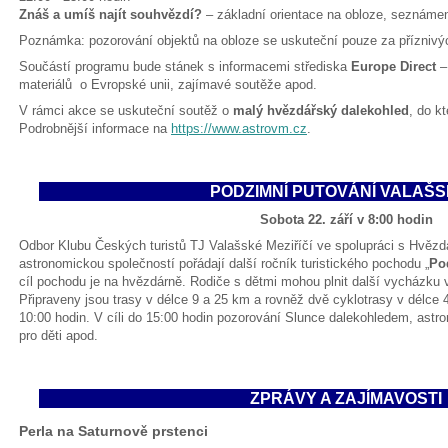
Znáš a umíš najít souhvězdí?
– základní orientace na obloze, seznáme
Poznámka: pozorování objektů na obloze se uskuteční pouze za přízniv
Součástí programu bude stánek s informacemi střediska
Europe Direct
–
materiálů o Evropské unii, zajímavé soutěže apod.
V rámci akce se uskuteční soutěž o
malý hvězdářský dalekohled
, do k
Podrobnější informace na
https://www.astrovm.cz
.
PODZIMNÍ PUTOVÁNÍ VALAŠ
Sobota 22. září v 8:00 hodin
Odbor Klubu Českých turistů TJ Valašské Meziříčí ve spolupráci s Hvězd
astronomickou společností pořádají další ročník turistického pochodu „
Po
cíl pochodu je na hvězdárně. Rodiče s dětmi mohou plnit další vycházku 
Připraveny jsou trasy v délce 9 a 25 km a rovněž dvě cyklotrasy v délce 
10:00 hodin. V cíli do 15:00 hodin pozorování Slunce dalekohledem, ast
pro děti apod.
ZPRÁVY A ZAJÍMAVOSTI
Perla na Saturnově prstenci