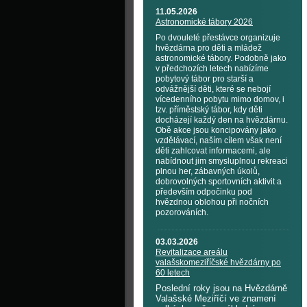
11.05.2026
Astronomické tábory 2026
Po dvouleté přestávce organizuje
hvězdárna pro děti a mládež
astronomické tábory. Podobně jako
v předchozích letech nabízíme
pobytový tábor pro starší a
odvážnější děti, které se nebojí
vícedenního pobytu mimo domov, i
tzv. příměstský tábor, kdy děti
docházejí každý den na hvězdárnu.
Obě akce jsou koncipovány jako
vzdělávací, naším cílem však není
děti zahlcovat informacemi, ale
nabídnout jim smysluplnou rekreaci
plnou her, zábavných úkolů,
dobrovolných sportovních aktivit a
především odpočinku pod
hvězdnou oblohou při nočních
pozorováních.
03.03.2026
Revitalizace areálu
valašskomeziříčské hvězdárny po
60 letech
Poslední roky jsou na Hvězdárně
Valašské Meziříčí ve znamení