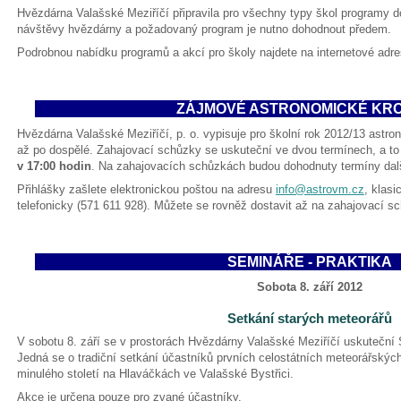
Hvězdárna Valašské Meziříčí připravila pro všechny typy škol programy d
návštěvy hvězdárny a požadovaný program je nutno dohodnout předem.
Podrobnou nabídku programů a akcí pro školy najdete na internetové adr
ZÁJMOVÉ ASTRONOMICKÉ KR
Hvězdárna Valašské Meziříčí, p. o. vypisuje pro školní rok 2012/13 astro
až po dospělé. Zahajovací schůzky se uskuteční ve dvou termínech, a t
v 17:00 hodin
. Na zahajovacích schůzkách budou dohodnuty termíny dalš
Přihlášky zašlete elektronickou poštou na adresu
info@astrovm.cz
, klasi
telefonicky (571 611 928). Můžete se rovněž dostavit až na zahajovací s
SEMINÁŘE - PRAKTIKA
Sobota 8. září 2012
Setkání starých meteorářů
V sobotu 8. září se v prostorách Hvězdárny Valašské Meziříčí uskuteční
Jedná se o tradiční setkání účastníků prvních celostátních meteorářskýc
minulého století na Hlaváčkách ve Valašské Bystřici.
Akce je určena pouze pro zvané účastníky.