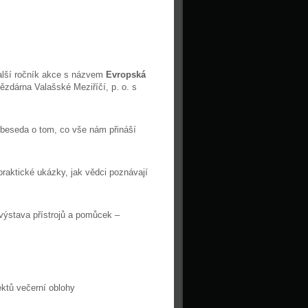
alší ročník akce s názvem
Evropská
vězdárna Valašské Meziříčí, p. o. s
beseda o tom, co vše nám přináší
praktické ukázky, jak vědci poznávají
výstava přístrojů a pomůcek –
ektů večerní oblohy