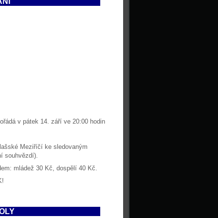
NÍ
ořádá v pátek 14. září ve 20:00 hodin
lašské Meziříčí ke sledovaným
í souhvězdí).
dem: mládež 30 Kč, dospělí 40 Kč.
K!
OLY