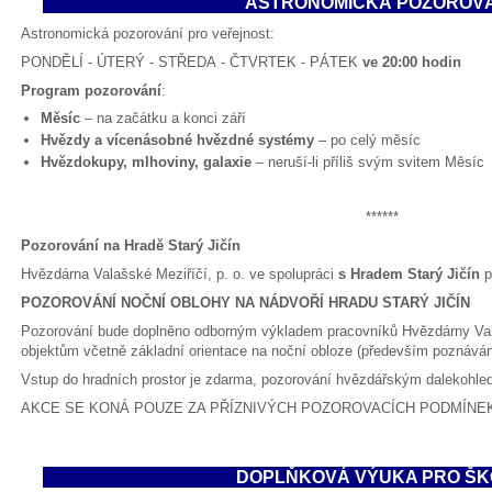
ASTRONOMICKÁ POZOROVÁ
Astronomická pozorování pro veřejnost:
PONDĚLÍ - ÚTERÝ - STŘEDA - ČTVRTEK - PÁTEK
ve 20:00 hodin
Program pozorování
:
Měsíc
– na začátku a konci září
Hvězdy a vícenásobné hvězdné systémy
– po celý měsíc
Hvězdokupy, mlhoviny, galaxie
– neruší-li příliš svým svitem Měsíc
******
Pozorování na Hradě Starý Jičín
Hvězdárna Valašské Meziříčí, p. o. ve spolupráci
s Hradem Starý Jičín
p
POZOROVÁNÍ NOČNÍ OBLOHY NA NÁDVOŘÍ HRADU STARÝ JIČÍN
Pozorování bude doplněno odborným výkladem pracovníků Hvězdárny Va
objektům včetně základní orientace na noční obloze (především poznáván
Vstup do hradních prostor je zdarma, pozorování hvězdářským dalekohle
AKCE SE KONÁ POUZE ZA PŘÍZNIVÝCH POZOROVACÍCH PODMÍNE
DOPLŇKOVÁ VÝUKA PRO ŠK