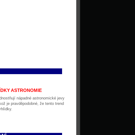
LÍDKY ASTRONOMIE
dnostňují nápadné astronomické jevy
ikož je pravděpodobné, že tento trend
hlídky.