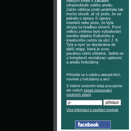
velkých změn v základní
infrastruktuře celého areálu.
Zatím většina změn probíhala tak
trochu skrytě, ať už proto, že se
jednalo o opravy či úpravy
interiérů nebo proto, že byla
skryta za hradbou stromů. První
velkou změnou bylo vybudování
nového objektu Kulturního a
kreativního centra na ulici J. K.
Tyla a nyní se dostáváme do
další etapy, která je svou
povahou velmi zřetelná. Jedná se
o komplexní revitalizaci oplocení
a areálu hvězdárny.
Přihlašte se k odběru aktualit AKA,
novinek z hvězdárny a akcí:
S Vašimi osobními údaji pracujeme
dle našich
zásad zpracování
osobních údajů
.
Více informací o zasílání novinek