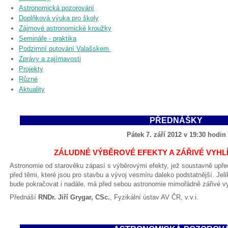
Astronomická pozorování
Doplňková výuka pro školy
Zájmové astronomické kroužky
Semináře - praktika
Podzimní putování Valašskem
Zprávy a zajímavosti
Projekty
Různé
Aktuality
PŘEDNÁŠKY
Pátek 7. září 2012 v 19:30 hodin
ZÁLUDNÉ VÝBĚROVÉ EFEKTY A ZÁŘIVÉ VYH
Astronomie od starověku zápasí s výběrovými efekty, jež soustavně upře
před těmi, které jsou pro stavbu a vývoj vesmíru daleko podstatnější. Jel
bude pokračovat i nadále, má před sebou astronomie mimořádně zářivé vy
Přednáší
RNDr. Jiří Grygar, CSc.
, Fyzikální ústav AV ČR, v.v.i.