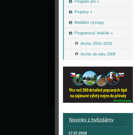
Program pro »
Projekty »
Mediální výstupy
Programový letáček »
Archiv 2010–2019
Archiv do roku 2009
Novinky z hvězdárny
17.07.2026