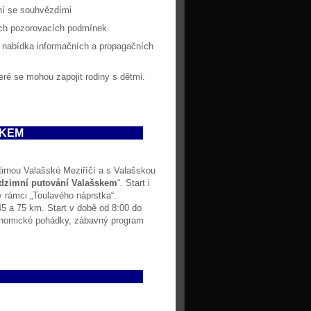
ní se souhvězdími
ých pozorovacích podmínek.
 nabídka informačních a propagačních
teré se mohou zapojit rodiny s dětmi.
SKEM
árnou Valašské Meziříčí a s Valašskou
dzimní putování Valašskem
“. Start i
v rámci „Toulavého náprstka“.
45 a 75 km. Start v době od 8:00 do
ronomické pohádky, zábavný program