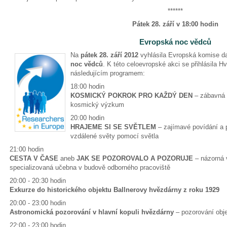
******
Pátek 28. září v 18:00 hodin
Evropská noc vědců
Na
pátek 28. září 2012
vyhlásila Evropská komise d
noc vědců
. K této celoevropské akci se přihlásila H
následujícím programem:
18:00 hodin
KOSMICKÝ POKROK PRO KAŽDÝ DEN
– zábavná 
kosmický výzkum
20:00 hodin
HRAJEME SI SE SVĚTLEM
– zajímavé povídání a 
vzdálené světy pomocí světla
21:00 hodin
CESTA V ČASE
aneb
JAK SE POZOROVALO A POZORUJE
– názorná 
specializovaná učebna v budově odborného pracoviště
20:00 - 20:30 hodin
Exkurze do historického objektu Ballnerovy hvězdárny z roku 1929
20:00 - 23:00 hodin
Astronomická pozorování v hlavní kopuli hvězdárny
– pozorování obj
22:00 - 23:00 hodin