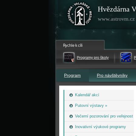
Hvězdárna V
www.astrovm.cz
Programy pro školy
P
Program
Pro návštěvníky
Kalendář akcí
Putovní výstavy »
Večerní pozorování pro veřejnost
Inovativní výukové programy