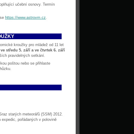
oplňující učební osnovy. Termín
ese
https://www.astrovm.cz
.
OUŽKY
nomické kroužky pro mládež od 11 let
o
ve středu 5. září a ve čtvrtek 6. září
ích pravidelných setkání.
ckou poštou nebo se přihlaste
chůzku.
 Sraz starých meteorářů (SSM) 2012.
h expedic, pořádaných v polovině