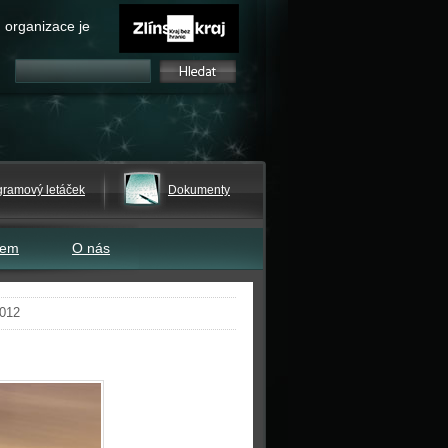
 organizace je
gramový letáček
Dokumenty
tem
O nás
2012