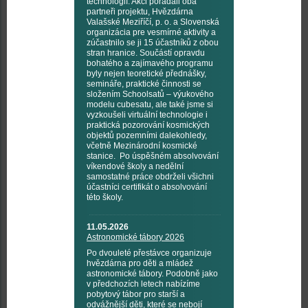
technologií. Akci pořádali oba
partneři projektu, Hvězdárna
Valašské Meziříčí, p. o. a Slovenská
organizácia pre vesmírné aktivity a
zúčastnilo se ji 15 účastníků z obou
stran hranice. Součástí opravdu
bohatého a zajímavého programu
byly nejen teoretické přednášky,
semináře, praktické činnosti se
složením Schoolsatů – výukového
modelu cubesatu, ale také jsme si
vyzkoušeli virtuální technologie i
praktická pozorování kosmických
objektů pozemními dalekohledy,
včetně Mezinárodní kosmické
stanice. Po úspěšném absolvování
víkendové školy a nedělní
samostatné práce obdrželi všichni
účastníci certifikát o absolvování
této školy.
11.05.2026
Astronomické tábory 2026
Po dvouleté přestávce organizuje
hvězdárna pro děti a mládež
astronomické tábory. Podobně jako
v předchozích letech nabízíme
pobytový tábor pro starší a
odvážnější děti, které se nebojí