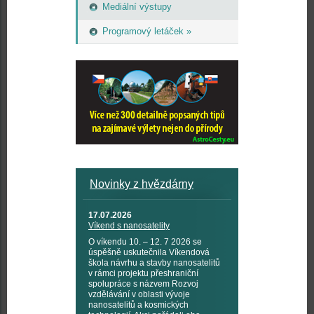
Mediální výstupy
Programový letáček »
Novinky z hvězdárny
17.07.2026
Víkend s nanosatelity
O víkendu 10. – 12. 7 2026 se
úspěšně uskutečnila Víkendová
škola návrhu a stavby nanosatelitů
v rámci projektu přeshraniční
spolupráce s názvem Rozvoj
vzdělávání v oblasti vývoje
nanosatelitů a kosmických