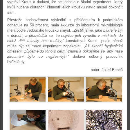
vypráví Kraus a dodává, že se jednalo o školní experiment, který
kvůli nucené distanční činnosti jejich kroužku navíc musel dokončit
sám.
Přestože hodnověrnost výsledků s přihlédnutím k podmínkám
odhaduje na 50 procent, malá exkurze do laboratorní mikrobiologie
měla podle vedoucího kroužku smysl.
„Zjistili jsme, jaké bakterie žijí
v ústech, a přesvědčili se, že nejvíce jich vyrostlo v miskách, do
nichž děti mluvily bez roušky,“
konstatoval Kraus, podle něhož
může být zajímavé experiment zopakovat.
„Až skončí hygienická
omezení, půjdeme do toho s dětmi znovu a pokusíme se, aby naše
zkoumání bylo co nejpřesnější,“
dodává odborný pracovník
hvězdárny.
autor: Josef Beneš