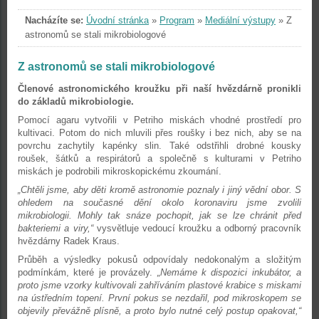
Nacházíte se:
Úvodní stránka
»
Program
»
Mediální výstupy
»
Z
astronomů se stali mikrobiologové
Z astronomů se stali mikrobiologové
Členové astronomického kroužku při naší hvězdárně pronikli
do základů mikrobiologie.
Pomocí agaru vytvořili v Petriho miskách vhodné prostředí pro
kultivaci. Potom do nich mluvili přes roušky i bez nich, aby se na
povrchu zachytily kapénky slin. Také odstřihli drobné kousky
roušek, šátků a respirátorů a společně s kulturami v Petriho
miskách je podrobili mikroskopickému zkoumání.
„Chtěli jsme, aby děti kromě astronomie poznaly i jiný vědní obor. S
ohledem na současné dění okolo koronaviru jsme zvolili
mikrobiologii. Mohly tak snáze pochopit, jak se lze chránit před
bakteriemi a viry,“
vysvětluje vedoucí kroužku a odborný pracovník
hvězdárny Radek Kraus.
Průběh a výsledky pokusů odpovídaly nedokonalým a složitým
podmínkám, které je provázely.
„Nemáme k dispozici inkubátor, a
proto jsme vzorky kultivovali zahříváním plastové krabice s miskami
na ústředním topení. První pokus se nezdařil, pod mikroskopem se
objevily převážně plísně, a proto bylo nutné celý postup opakovat,“