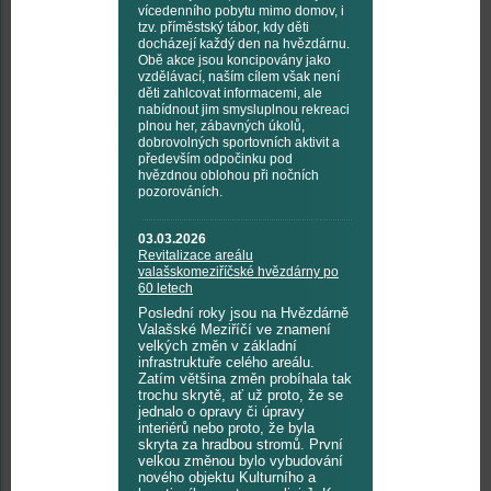
vícedenního pobytu mimo domov, i
tzv. příměstský tábor, kdy děti
docházejí každý den na hvězdárnu.
Obě akce jsou koncipovány jako
vzdělávací, naším cílem však není
děti zahlcovat informacemi, ale
nabídnout jim smysluplnou rekreaci
plnou her, zábavných úkolů,
dobrovolných sportovních aktivit a
především odpočinku pod
hvězdnou oblohou při nočních
pozorováních.
03.03.2026
Revitalizace areálu
valašskomeziříčské hvězdárny po
60 letech
Poslední roky jsou na Hvězdárně
Valašské Meziříčí ve znamení
velkých změn v základní
infrastruktuře celého areálu.
Zatím většina změn probíhala tak
trochu skrytě, ať už proto, že se
jednalo o opravy či úpravy
interiérů nebo proto, že byla
skryta za hradbou stromů. První
velkou změnou bylo vybudování
nového objektu Kulturního a