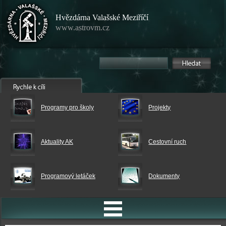
Hvězdárna Valašské Meziříčí
www.astrovm.cz
Programy pro školy
Projekty
Aktuality AK
Cestovní ruch
Programový letáček
Dokumenty