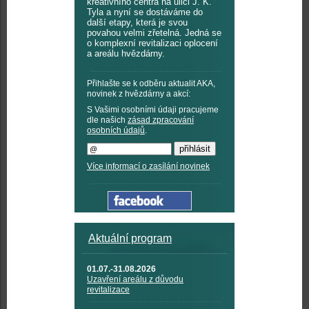
kreativního centra na ulici J. K.
Tyla a nyní se dostáváme do
další etapy, která je svou
povahou velmi zřetelná. Jedná se
o komplexní revitalizaci oplocení
a areálu hvězdárny.
Přihlašte se k odběru aktualit AKA,
novinek z hvězdárny a akcí:
S Vašimi osobními údaji pracujeme
dle našich
zásad zpracování
osobních údajů
.
Více informací o zasílání novinek
Aktuální program
01.07.-31.08.2026
Uzavření areálu z důvodu
revitalizace