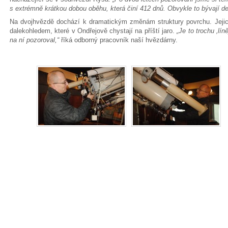
s extrémně krátkou dobou oběhu, která činí 412 dnů. Obvykle to bývají de
Na dvojhvězdě dochází k dramatickým změnám struktury povrchu. Jejic
dalekohledem, které v Ondřejově chystají na příští jaro.
„Je to trochu ‚lín
na ní pozoroval,“
říká odborný pracovník naší hvězdárny.