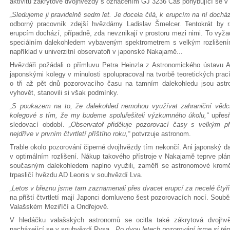
aktivitu zákrytové dvojhvězdy s označením GJ 3236 Cas pohybující se v 
„Sledujeme ji pravidelně sedm let. Je docela čilá, k erupcím na ní doch
odborný pracovník zdejší hvězdárny Ladislav Šmelcer. Tentokrát by r
erupcím dochází, případně, zda nevznikají v prostoru mezi nimi. To vyž
speciálním dalekohledem vybaveným spektrometrem s velkým rozlišením.
například v univerzitní observatoři v japonské Nakajamě...
Hvězdáři požádali o přímluvu Petra Heinzla z Astronomického ústavu
japonskými kolegy v minulosti spolupracoval na tvorbě teoretických prac
o tři až pět dnů pozorovacího času na tamním dalekohledu jsou astr
vyhovět, stanovili si však podmínky.
„S poukazem na to, že dalekohled nemohou využívat zahraniční vědci
kolegové s tím, že my budeme spoluřešiteli výzkumného úkolu,“
upřes
sledovací období.
„Observatoř přiděluje pozorovací časy s velkým př
nejdříve v prvním čtvrtletí příštího roku,“
potvrzuje astronom.
Trable okolo pozorování čiperné dvojhvězdy tím nekončí. Ani japonský dal
v optimálním rozlišení. Nákup takového přístroje v Nakajamě teprve plá
současným dalekohledem naplno využili, zaměří se astronomové kro
trpasličí hvězdu AD Leonis v souhvězdí Lva.
„Letos v březnu jsme tam zaznamenali přes dvacet erupcí za necelé čtyři
na příští čtvrtletí mají Japonci domluveno šest pozorovacích nocí. Soub
Valašském Meziříčí a Ondřejově.
V hledáčku valašských astronomů se ocitla také zákrytová dvoj
nacházející se v souhvězdí Rysa.
„Po dvou letech pozorování jsme si témě