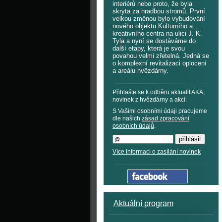
interiérů nebo proto, že byla
skryta za hradbou stromů. První
velkou změnou bylo vybudování
nového objektu Kulturního a
kreativního centra na ulici J. K.
Tyla a nyní se dostáváme do
další etapy, která je svou
povahou velmi zřetelná. Jedná se
o komplexní revitalizaci oplocení
a areálu hvězdárny.
Přihlašte se k odběru aktualit AKA,
novinek z hvězdárny a akcí:
S Vašimi osobními údaji pracujeme
dle našich
zásad zpracování
osobních údajů
.
Více informací o zasílání novinek
Aktuální program