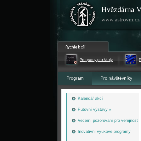
Hvězdárna V
www.astrovm.cz
Programy pro školy
P
Program
Pro návštěvníky
Kalendář akcí
Putovní výstavy »
Večerní pozorování pro veřejnost
Inovativní výukové programy