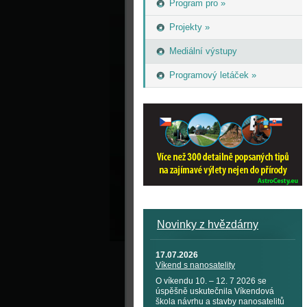
Program pro »
Projekty »
Mediální výstupy
Programový letáček »
Novinky z hvězdárny
17.07.2026
Víkend s nanosatelity
O víkendu 10. – 12. 7 2026 se
úspěšně uskutečnila Víkendová
škola návrhu a stavby nanosatelitů