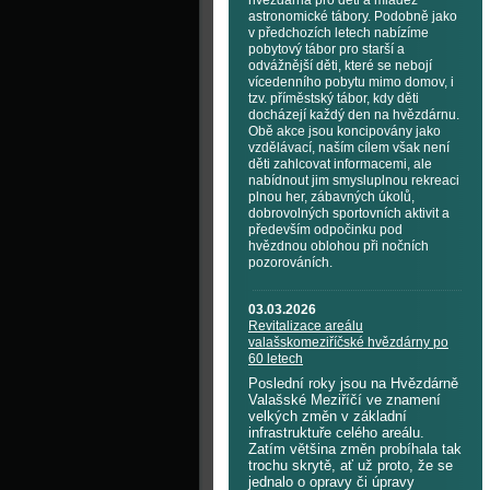
hvězdárna pro děti a mládež
astronomické tábory. Podobně jako
v předchozích letech nabízíme
pobytový tábor pro starší a
odvážnější děti, které se nebojí
vícedenního pobytu mimo domov, i
tzv. příměstský tábor, kdy děti
docházejí každý den na hvězdárnu.
Obě akce jsou koncipovány jako
vzdělávací, naším cílem však není
děti zahlcovat informacemi, ale
nabídnout jim smysluplnou rekreaci
plnou her, zábavných úkolů,
dobrovolných sportovních aktivit a
především odpočinku pod
hvězdnou oblohou při nočních
pozorováních.
03.03.2026
Revitalizace areálu
valašskomeziříčské hvězdárny po
60 letech
Poslední roky jsou na Hvězdárně
Valašské Meziříčí ve znamení
velkých změn v základní
infrastruktuře celého areálu.
Zatím většina změn probíhala tak
trochu skrytě, ať už proto, že se
jednalo o opravy či úpravy