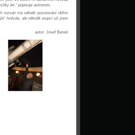
sítky let,“
popisuje astronom.
h rozsah má odhalit pozorování obřím
ější‘ hvězda, ale několik erupcí už jsem
autor: Josef Beneš