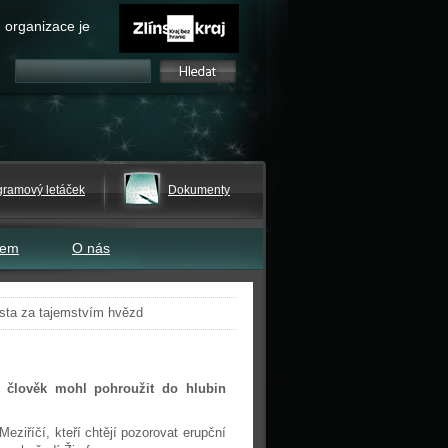
 organizace je
gramový letáček
Dokumenty
tem
O nás
esta za tajemstvím hvězd
e člověk mohl pohroužit do hlubin
eziříčí, kteří chtějí pozorovat erupční