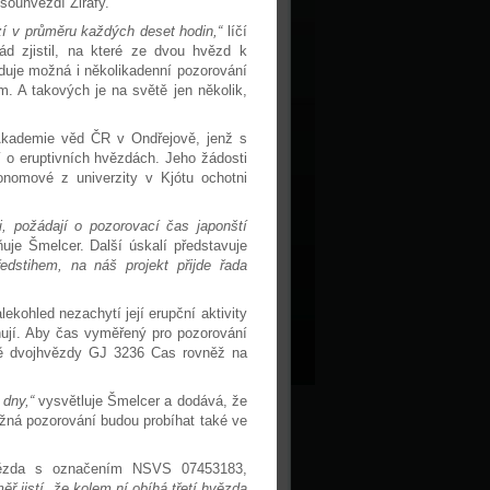
souhvězdí Žirafy.
ází v průměru každých deset hodin,“
líčí
ád zjistil, na které ze dvou hvězd k
aduje možná i několikadenní pozorování
 A takových je na světě jen několik,
 Akademie věd ČR v Ondřejově, jenž s
í o eruptivních hvězdách. Jeho žádosti
onomové z univerzity v Kjótu ochotni
, požádají o pozorovací čas japonští
ňuje Šmelcer. Další úskalí představuje
edstihem, na náš projekt přijde řada
ekohled nezachytí její erupční aktivity
nují. Aby čas vyměřený pro pozorování
mě dvojhvězdy GJ 3236 Cas rovněž na
 dny,“
vysvětluje Šmelcer a dodává, že
ěžná pozorování budou probíhat také ve
hvězda s označením NSVS 07453183,
ř jistí, že kolem ní obíhá třetí hvězda