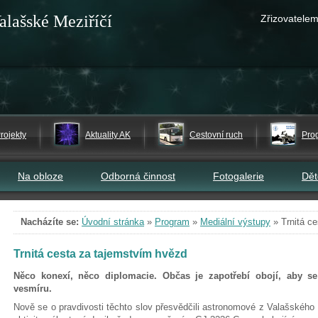
alašské Meziříčí
Zřizovatelem
rojekty
Aktuality AK
Cestovní ruch
Pro
Na obloze
Odborná činnost
Fotogalerie
Dě
Nacházíte se:
Úvodní stránka
»
Program
»
Mediální výstupy
»
Trnitá c
Trnitá cesta za tajemstvím hvězd
Něco konexí, něco diplomacie. Občas je zapotřebí obojí, aby s
vesmíru.
Nově se o pravdivosti těchto slov přesvědčili astronomové z Valašského M