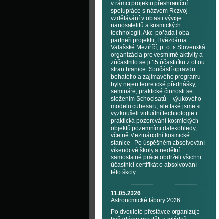
v rámci projektu přeshraniční
spolupráce s názvem Rozvoj
vzdělávání v oblasti vývoje
nanosatelitů a kosmických
technologií. Akci pořádali oba
partneři projektu, Hvězdárna
Valašské Meziříčí, p. o. a Slovenská
organizácia pre vesmírné aktivity a
zúčastnilo se ji 15 účastníků z obou
stran hranice. Součástí opravdu
bohatého a zajímavého programu
byly nejen teoretické přednášky,
semináře, praktické činnosti se
složením Schoolsatů – výukového
modelu cubesatu, ale také jsme si
vyzkoušeli virtuální technologie i
praktická pozorování kosmických
objektů pozemními dalekohledy,
včetně Mezinárodní kosmické
stanice. Po úspěšném absolvování
víkendové školy a nedělní
samostatné práce obdrželi všichni
účastníci certifikát o absolvování
této školy.
11.05.2026
Astronomické tábory 2026
Po dvouleté přestávce organizuje