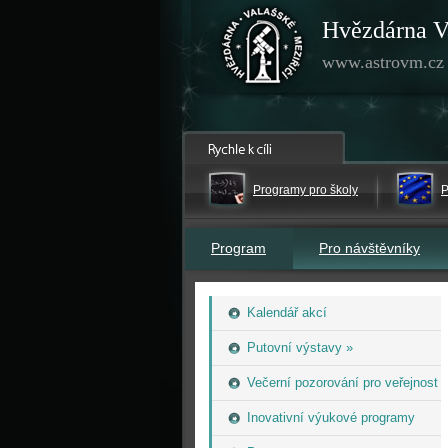
Hvězdárna V
www.astrovm.cz
Programy pro školy
P
Program
Pro návštěvníky
Kalendář akcí
Putovní výstavy »
Večerní pozorování pro veřejnost
Inovativní výukové programy