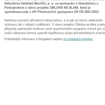
Hvězdárna Valašské Meziříčí, p. o. ve spolupráci s Hvezdárňou v
Partizánskom v rámci projektu OBLOHA NA DLANI, který je
spolufinancován z OP Přeshraniční spolupráce SR ČR 2007-2013.
Nedílnou součástí přírodních věd je pokus, a to jak na úrovni vědeckého
výzkumu tak v oblasti vzdělávání. V rámci projektu Obloha na dlani a jeh
připravily partnerské instituce nové experimentální programy určené pro zá
snaží zábavnou formou zpestřit doplňkovou výuku přírodovědných a tech
Podrobnější informace a fotogalerii najdete
na stránkách projektu
.