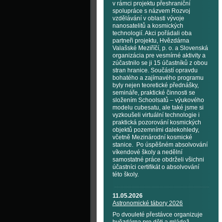
v rámci projektu přeshraniční
spolupráce s názvem Rozvoj
vzdělávání v oblasti vývoje
nanosatelitů a kosmických
technologií. Akci pořádali oba
partneři projektu, Hvězdárna
Valašské Meziříčí, p. o. a Slovenská
organizácia pre vesmírné aktivity a
zúčastnilo se ji 15 účastníků z obou
stran hranice. Součástí opravdu
bohatého a zajímavého programu
byly nejen teoretické přednášky,
semináře, praktické činnosti se
složením Schoolsatů – výukového
modelu cubesatu, ale také jsme si
vyzkoušeli virtuální technologie i
praktická pozorování kosmických
objektů pozemními dalekohledy,
včetně Mezinárodní kosmické
stanice. Po úspěšném absolvování
víkendové školy a nedělní
samostatné práce obdrželi všichni
účastníci certifikát o absolvování
této školy.
11.05.2026
Astronomické tábory 2026
Po dvouleté přestávce organizuje