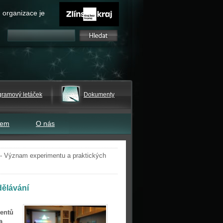
 organizace je
gramový letáček
Dokumenty
tem
O nás
- Význam experimentu a praktických
dělávání
mentů
a