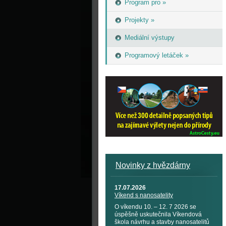
Program pro »
Projekty »
Mediální výstupy
Programový letáček »
Novinky z hvězdárny
17.07.2026
Víkend s nanosatelity
O víkendu 10. – 12. 7 2026 se
úspěšně uskutečnila Víkendová
škola návrhu a stavby nanosatelitů