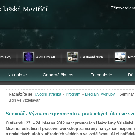
alašské Meziříčí
Zřizovatelem
rojekty
Aktuality AK
Cestovní ruch
Pro
Na obloze
Odborná činnost
Fotogalerie
Dě
Nacházíte se:
Úvodní stránka
»
Program
»
Mediální výstupy
»
Seminář 
úloh ve vzdělávání
Seminář - Význam experimentu a praktických úloh ve vz
O víkendu 23. – 24. března 2012 se v prostorách Hvězdárny Valašské
Meziříčí uskutečnil pracovní workshop zaměřený na význam experi
a praktických úloh v přírodních vědách a ve vzdělávání. Akci pořádal