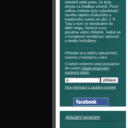
interiérů nebo proto, že byla
skryta za hradbou stromů. První
velkou změnou bylo vybudování
nového objektu Kulturního a
kreativního centra na ulici J. K.
Tyla a nyní se dostáváme do
další etapy, která je svou
povahou velmi zřetelná. Jedná se
o komplexní revitalizaci oplocení
a areálu hvězdárny.
Přihlašte se k odběru aktualit AKA,
novinek z hvězdárny a akcí:
S Vašimi osobními údaji pracujeme
dle našich
zásad zpracování
osobních údajů
.
Více informací o zasílání novinek
Aktuální program