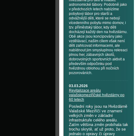
hvězdárna pro děti a mládež
astronomické tábory. Podobně jako
v předchozích letech nabízíme
pobytový tábor pro starší a
odvážnější děti, které se nebojí
vícedenního pobytu mimo domov, i
tzv. příměstský tábor, kdy děti
docházejí každý den na hvězdárnu.
Obě akce jsou koncipovány jako
vzdělávací, naším cílem však není
děti zahlcovat informacemi, ale
nabídnout jim smysluplnou rekreaci
plnou her, zábavných úkolů,
dobrovolných sportovních aktivit a
především odpočinku pod
hvězdnou oblohou při nočních
pozorováních.
03.03.2026
Revitalizace areálu
valašskomeziříčské hvězdárny po
60 letech
Poslední roky jsou na Hvězdárně
Valašské Meziříčí ve znamení
velkých změn v základní
infrastruktuře celého areálu.
Zatím většina změn probíhala tak
trochu skrytě, ať už proto, že se
jednalo o opravy či úpravy