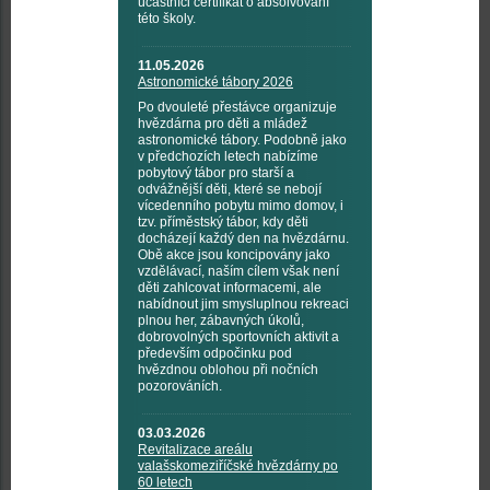
účastníci certifikát o absolvování
této školy.
11.05.2026
Astronomické tábory 2026
Po dvouleté přestávce organizuje
hvězdárna pro děti a mládež
astronomické tábory. Podobně jako
v předchozích letech nabízíme
pobytový tábor pro starší a
odvážnější děti, které se nebojí
vícedenního pobytu mimo domov, i
tzv. příměstský tábor, kdy děti
docházejí každý den na hvězdárnu.
Obě akce jsou koncipovány jako
vzdělávací, naším cílem však není
děti zahlcovat informacemi, ale
nabídnout jim smysluplnou rekreaci
plnou her, zábavných úkolů,
dobrovolných sportovních aktivit a
především odpočinku pod
hvězdnou oblohou při nočních
pozorováních.
03.03.2026
Revitalizace areálu
valašskomeziříčské hvězdárny po
60 letech