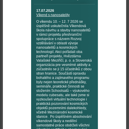
17.07.2026
Víkend s nanosatelity
O víkendu 10. – 12. 7 2026 se
úspěšně uskutečnila Víkendová
škola návrhu a stavby nanosatelitů
v rámci projektu přeshraniční
spolupráce s názvem Rozvoj
vzdělávání v oblasti vývoje
nanosatelitů a kosmických
technologií. Akci pořádali oba
partneři projektu, Hvězdárna
Valašské Meziříčí, p. o. a Slovenská
organizácia pre vesmírné aktivity a
zúčastnilo se ji 15 účastníků z obou
stran hranice. Součástí opravdu
bohatého a zajímavého programu
byly nejen teoretické přednášky,
semináře, praktické činnosti se
složením Schoolsatů – výukového
modelu cubesatu, ale také jsme si
vyzkoušeli virtuální technologie i
praktická pozorování kosmických
objektů pozemními dalekohledy,
včetně Mezinárodní kosmické
stanice. Po úspěšném absolvování
víkendové školy a nedělní
samostatné práce obdrželi všichni