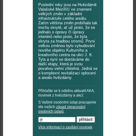
Poslední roky jsou na Hvězdárně
Valašské Meziříčí ve znamení
velkých změn v základní
infrastruktuře celého areálu.
Zatím většina změn probíhala tak
trochu skrytě, ať už proto, že se
jednalo o opravy či úpravy
interiérů nebo proto, že byla
skryta za hradbou stromů. První
velkou změnou bylo vybudování
nového objektu Kulturního a
kreativního centra na ulici J. K.
Tyla a nyní se dostáváme do
další etapy, která je svou
povahou velmi zřetelná. Jedná se
o komplexní revitalizaci oplocení
a areálu hvězdárny.
Přihlašte se k odběru aktualit AKA,
novinek z hvězdárny a akcí:
S Vašimi osobními údaji pracujeme
dle našich
zásad zpracování
osobních údajů
.
Více informací o zasílání novinek