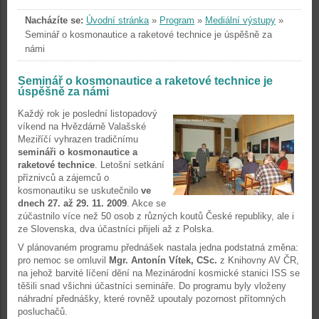
Nacházíte se:
Úvodní stránka
»
Program
»
Mediální výstupy
»
Seminář o kosmonautice a raketové technice je úspěšně za
námi
Seminář o kosmonautice a raketové technice je
úspěšně za námi
Každý rok je poslední listopadový
víkend na Hvězdárně Valašské
Meziříčí vyhrazen tradičnímu
semináři o kosmonautice a
raketové technice
. Letošní setkání
příznivců a zájemců o
kosmonautiku se uskutečnilo
ve
dnech 27. až 29. 11. 2009
. Akce se
zúčastnilo více než 50 osob z různých koutů České republiky, ale i
ze Slovenska, dva účastníci přijeli až z Polska.
V plánovaném programu přednášek nastala jedna podstatná změna:
pro nemoc se omluvil
Mgr. Antonín Vítek, CSc.
z Knihovny AV ČR,
na jehož barvité líčení dění na Mezinárodní kosmické stanici ISS se
těšili snad všichni účastníci semináře. Do programu byly vloženy
náhradní přednášky, které rovněž upoutaly pozornost přítomných
posluchačů.