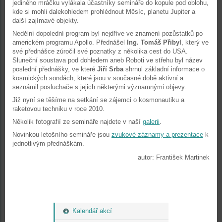
jediného mráčku vylákala účastníky semináře do kopule pod oblohu,
kde si mohli dalekohledem prohlédnout Měsíc, planetu Jupiter a
další zajímavé objekty.
Nedělní dopolední program byl nejdříve ve znamení pozůstatků po
americkém programu Apollo. Přednášel
Ing. Tomáš Přibyl
, který ve
své přednášce zúročil své poznatky z několika cest do USA.
Sluneční soustava pod dohledem aneb Roboti ve střehu byl název
poslední přednášky, ve které
Jiří Srba
shrnul základní informace o
kosmických sondách, které jsou v současné době aktivní a
seznámil posluchače s jejich některými významnými objevy.
Již nyní se těšíme na setkání se zájemci o kosmonautiku a
raketovou techniku v roce 2010.
Několik fotografií ze semináře najdete v naší
galerii
.
Novinkou letošního semináře jsou
zvukové záznamy a prezentace
k
jednotlivým přednáškám.
autor: František Martinek
Kalendář akcí