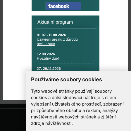
Aktuální program
01.07.-31.08.2026
Uzavření areálu z důvodu
revitalizace
12.08.2026
Hvězdný duel
27.-29.11.2026
KOSMONAUTIKA, RAKETOVÁ
TECHNIKA A KOSMICKÉ
Používáme soubory cookies
TECHNOLOGIE
Tyto webové stránky používají soubory
cookies a další sledovací nástroje s cílem
vylepšení uživatelského prostředí, zobrazení
přizpůsobeného obsahu a reklam, analýzy
návštěvnosti webových stránek a zjištění
zdroje návštěvnosti.