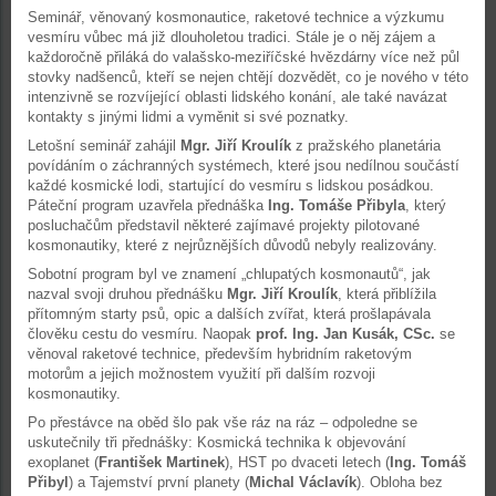
Seminář, věnovaný kosmonautice, raketové technice a výzkumu
vesmíru vůbec má již dlouholetou tradici. Stále je o něj zájem a
každoročně přiláká do valašsko-meziříčské hvězdárny více než půl
stovky nadšenců, kteří se nejen chtějí dozvědět, co je nového v této
intenzivně se rozvíjející oblasti lidského konání, ale také navázat
kontakty s jinými lidmi a vyměnit si své poznatky.
Letošní seminář zahájil
Mgr. Jiří Kroulík
z pražského planetária
povídáním o záchranných systémech, které jsou nedílnou součástí
každé kosmické lodi, startující do vesmíru s lidskou posádkou.
Páteční program uzavřela přednáška
Ing. Tomáše Přibyla
, který
posluchačům představil některé zajímavé projekty pilotované
kosmonautiky, které z nejrůznějších důvodů nebyly realizovány.
Sobotní program byl ve znamení „chlupatých kosmonautů“, jak
nazval svoji druhou přednášku
Mgr. Jiří Kroulík
, která přiblížila
přítomným starty psů, opic a dalších zvířat, která prošlapávala
člověku cestu do vesmíru. Naopak
prof. Ing. Jan Kusák, CSc.
se
věnoval raketové technice, především hybridním raketovým
motorům a jejich možnostem využití při dalším rozvoji
kosmonautiky.
Po přestávce na oběd šlo pak vše ráz na ráz – odpoledne se
uskutečnily tři přednášky: Kosmická technika k objevování
exoplanet (
František Martinek
), HST po dvaceti letech (
Ing. Tomáš
Přibyl
) a Tajemství první planety (
Michal Václavík
). Obloha bez