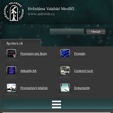
Hvězdárna Valašské Meziříčí
www.astrovm.cz
Programy pro školy
Projekty
Aktuality AK
Cestovní ruch
Programový letáček
Dokumenty