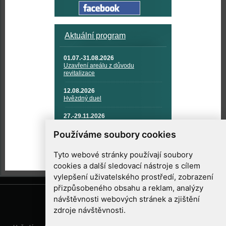
Aktuální program
01.07.-31.08.2026
Uzavření areálu z důvodu
revitalizace
12.08.2026
Hvězdný duel
27.-29.11.2026
KOSMONAUTIKA, RAKETOVÁ
TECHNIKA A KOSMICKÉ
Používáme soubory cookies
TECHNOLOGIE
Tyto webové stránky používají soubory
cookies a další sledovací nástroje s cílem
vylepšení uživatelského prostředí, zobrazení
přizpůsobeného obsahu a reklam, analýzy
návštěvnosti webových stránek a zjištění
zdroje návštěvnosti.