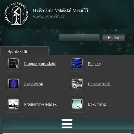
Hvězdárna Valašské Meziříčí
www.astrovm.cz
Programy pro školy
Projekty
Aktuality AK
Cestovní ruch
Programový letáček
Dokumenty