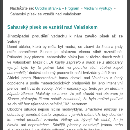
Nacházíte se:
Úvodní stránka
»
Program
»
Mediální výstupy
»
Saharský písek se vznáší nad Valašskem
Saharský písek se vznáší nad Valašskem
Jihozápadní proudění vzduchu k nám zaválo písek až ze
Sahary.
Denní obloha, která by měla být modrá, se zbarví do žluta a jindy
ostře ohraničené Slunce je pískovou clonou silně rozostřené.
Průvodní jevy přenosu saharského písku jsou v těchto dnech znát i
ve Valašském Meziříčí.
„A kdyby zapršelo a prach se z atmosféry
vymyl, bylo by to patrné také na povrchu věcí včetně kapot
automobilů,“
dodává odborný pracovník naší hvězdárny Jiří Srba.
Africký prach žlutooranžové barvy dorazil nad Valašsko v úterý
odpoledne a podle meteorologických předpovědí by jeho intenzivní
přenos měl trvat do soboty.
„Velmi nápadný byl tento jev při úterním
západu Slunce. Málokdy se stane, že pět stupňů nad obzorem je
Slunce pískovým filtrem natolik zeslabené, že bylo možné podívat
se do něj bez výrazného oslnění,“
líčí astronom.
Obdobné situace nejsou ničím neobvyklým.
„Prachové epizody se
odehrávají poměrně často, zejména v jarních měsících, kdy dochází
ke změně proudění vzduchu. Někdy ale bývají tak slabé, že je
člověk ani nepostřehne. Silnější přenosy nastávají jednou nebo