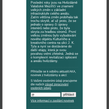
Poslední roky jsou na Hvězdárně
Valašské Meziříčí ve znamení
velkých změn v základní
infrastruktuře celého areálu.
Zatím většina změn probíhala tak
trochu skrytě, ať už proto, že se
jednalo o opravy či úpravy
interiérů nebo proto, že byla
skryta za hradbou stromů. První
velkou změnou bylo vybudování
nového objektu Kulturního a
kreativního centra na ulici J. K.
Tyla a nyní se dostáváme do
další etapy, která je svou
povahou velmi zřetelná. Jedná se
o komplexní revitalizaci oplocení
a areálu hvězdárny.
Přihlašte se k odběru aktualit AKA,
novinek z hvězdárny a akcí:
S Vašimi osobními údaji pracujeme
dle našich
zásad zpracování
osobních údajů
.
Více informací o zasílání novinek