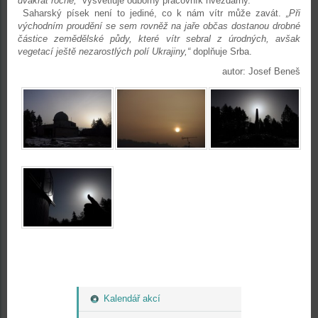
dvakrát ročně,“
vysvětluje odborný pracovník hvězdárny.
Saharský písek není to jediné, co k nám vítr může zavát.
„Při
východním proudění se sem rovněž na jaře občas dostanou drobné
částice zemědělské půdy, které vítr sebral z úrodných, avšak
vegetací ještě nezarostlých polí Ukrajiny,“
doplňuje Srba.
autor: Josef Beneš
Kalendář akcí