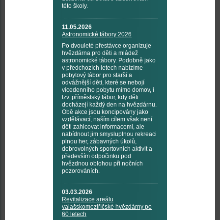
této školy.
11.05.2026
Astronomické tábory 2026
Po dvouleté přestávce organizuje
hvězdárna pro děti a mládež
astronomické tábory. Podobně jako
v předchozích letech nabízíme
pobytový tábor pro starší a
odvážnější děti, které se nebojí
vícedenního pobytu mimo domov, i
tzv. příměstský tábor, kdy děti
docházejí každý den na hvězdárnu.
Obě akce jsou koncipovány jako
vzdělávací, naším cílem však není
děti zahlcovat informacemi, ale
nabídnout jim smysluplnou rekreaci
plnou her, zábavných úkolů,
dobrovolných sportovních aktivit a
především odpočinku pod
hvězdnou oblohou při nočních
pozorováních.
03.03.2026
Revitalizace areálu
valašskomeziříčské hvězdárny po
60 letech