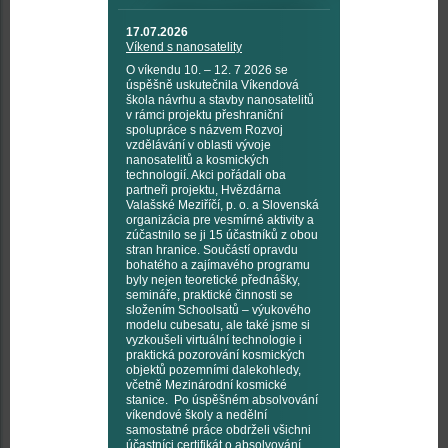
17.07.2026
Víkend s nanosatelity
O víkendu 10. – 12. 7 2026 se
úspěšně uskutečnila Víkendová
škola návrhu a stavby nanosatelitů
v rámci projektu přeshraniční
spolupráce s názvem Rozvoj
vzdělávání v oblasti vývoje
nanosatelitů a kosmických
technologií. Akci pořádali oba
partneři projektu, Hvězdárna
Valašské Meziříčí, p. o. a Slovenská
organizácia pre vesmírné aktivity a
zúčastnilo se ji 15 účastníků z obou
stran hranice. Součástí opravdu
bohatého a zajímavého programu
byly nejen teoretické přednášky,
semináře, praktické činnosti se
složením Schoolsatů – výukového
modelu cubesatu, ale také jsme si
vyzkoušeli virtuální technologie i
praktická pozorování kosmických
objektů pozemními dalekohledy,
včetně Mezinárodní kosmické
stanice. Po úspěšném absolvování
víkendové školy a nedělní
samostatné práce obdrželi všichni
účastníci certifikát o absolvování