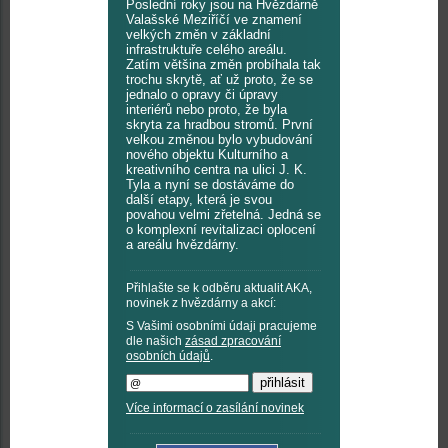
Poslední roky jsou na Hvězdárně
Valašské Meziříčí ve znamení
velkých změn v základní
infrastruktuře celého areálu.
Zatím většina změn probíhala tak
trochu skrytě, ať už proto, že se
jednalo o opravy či úpravy
interiérů nebo proto, že byla
skryta za hradbou stromů. První
velkou změnou bylo vybudování
nového objektu Kulturního a
kreativního centra na ulici J. K.
Tyla a nyní se dostáváme do
další etapy, která je svou
povahou velmi zřetelná. Jedná se
o komplexní revitalizaci oplocení
a areálu hvězdárny.
Přihlašte se k odběru aktualit AKA,
novinek z hvězdárny a akcí:
S Vašimi osobními údaji pracujeme
dle našich
zásad zpracování
osobních údajů
.
Více informací o zasílání novinek