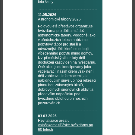
této školy.
11.05.2026
Astronomické tábory 2026
Po dvouleté přestávce organizuje
hvězdárna pro děti a mládež
astronomické tábory. Podobně jako
v předchozích letech nabízíme
pobytový tábor pro starší a
odvážnější děti, které se nebojí
vícedenního pobytu mimo domov, i
tzv. příměstský tábor, kdy děti
docházejí každý den na hvězdárnu.
Obě akce jsou koncipovány jako
vzdělávací, naším cílem však není
děti zahlcovat informacemi, ale
nabídnout jim smysluplnou rekreaci
plnou her, zábavných úkolů,
dobrovolných sportovních aktivit a
především odpočinku pod
hvězdnou oblohou při nočních
pozorováních.
03.03.2026
Revitalizace areálu
valašskomeziříčské hvězdárny po
60 letech