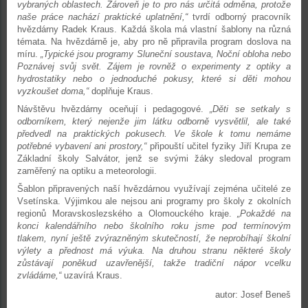
vybraných oblastech. Zároveň je to pro nás určitá odměna, protože
naše práce nachází praktické uplatnění,“
tvrdí odborný pracovník
hvězdárny Radek Kraus. Každá škola má vlastní šablony na různá
témata. Na hvězdárně je, aby pro ně připravila program doslova na
míru.
„Typické jsou programy Sluneční soustava, Noční obloha nebo
Poznávej svůj svět. Zájem je rovněž o experimenty z optiky a
hydrostatiky nebo o jednoduché pokusy, které si děti mohou
vyzkoušet doma,“
doplňuje Kraus.
Návštěvu hvězdárny oceňují i pedagogové.
„Děti se setkaly s
odborníkem, který nejenže jim látku odborně vysvětlil, ale také
předvedl na praktických pokusech. Ve škole k tomu nemáme
potřebné vybavení ani prostory,“
připouští učitel fyziky Jiří Krupa ze
Základní školy Salvátor, jenž se svými žáky sledoval program
zaměřený na optiku a meteorologii.
Šablon připravených naší hvězdárnou využívají zejména učitelé ze
Vsetínska. Výjimkou ale nejsou ani programy pro školy z okolních
regionů Moravskoslezského a Olomouckého kraje.
„Pokaždé na
konci kalendářního nebo školního roku jsme pod termínovým
tlakem, nyní ještě zvýrazněným skutečností, že neprobíhají školní
výlety a přednost má výuka. Na druhou stranu některé školy
zůstávají poněkud uzavřenější, takže tradiční nápor vcelku
zvládáme,“
uzavírá Kraus.
autor: Josef Beneš