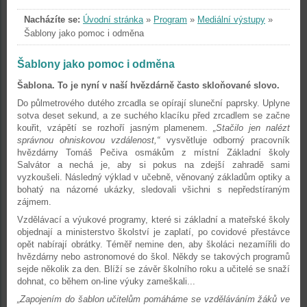
Nacházíte se:
Úvodní stránka
»
Program
»
Mediální výstupy
»
Šablony jako pomoc i odměna
Šablony jako pomoc i odměna
Šablona. To je nyní v naší hvězdárně často skloňované slovo.
Do půlmetrového dutého zrcadla se opírají sluneční paprsky. Uplyne
sotva deset sekund, a ze suchého klacíku před zrcadlem se začne
kouřit, vzápětí se rozhoří jasným plamenem.
„Stačilo jen nalézt
správnou ohniskovou vzdálenost,“
vysvětluje odborný pracovník
hvězdárny Tomáš Pečiva osmákům z místní Základní školy
Salvátor a nechá je, aby si pokus na zdejší zahradě sami
vyzkoušeli. Následný výklad v učebně, věnovaný základům optiky a
bohatý na názorné ukázky, sledovali všichni s nepředstíraným
zájmem.
Vzdělávací a výukové programy, které si základní a mateřské školy
objednají a ministerstvo školství je zaplatí, po covidové přestávce
opět nabírají obrátky. Téměř nemine den, aby školáci nezamířili do
hvězdárny nebo astronomové do škol. Někdy se takových programů
sejde několik za den. Blíží se závěr školního roku a učitelé se snaží
dohnat, co během on-line výuky zameškali...
„Zapojením do šablon učitelům pomáháme se vzděláváním žáků ve