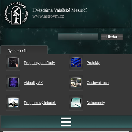
Hvězdárna Valašské Meziříčí
www.astrovm.cz
Programy pro školy
Projekty
Aktuality AK
Cestovní ruch
Programový letáček
Dokumenty