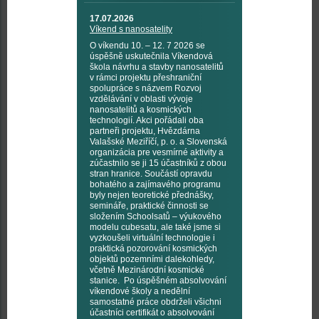
17.07.2026
Víkend s nanosatelity
O víkendu 10. – 12. 7 2026 se
úspěšně uskutečnila Víkendová
škola návrhu a stavby nanosatelitů
v rámci projektu přeshraniční
spolupráce s názvem Rozvoj
vzdělávání v oblasti vývoje
nanosatelitů a kosmických
technologií. Akci pořádali oba
partneři projektu, Hvězdárna
Valašské Meziříčí, p. o. a Slovenská
organizácia pre vesmírné aktivity a
zúčastnilo se ji 15 účastníků z obou
stran hranice. Součástí opravdu
bohatého a zajímavého programu
byly nejen teoretické přednášky,
semináře, praktické činnosti se
složením Schoolsatů – výukového
modelu cubesatu, ale také jsme si
vyzkoušeli virtuální technologie i
praktická pozorování kosmických
objektů pozemními dalekohledy,
včetně Mezinárodní kosmické
stanice. Po úspěšném absolvování
víkendové školy a nedělní
samostatné práce obdrželi všichni
účastníci certifikát o absolvování