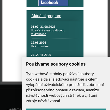
Aktuální program
01.07.-31.08.2026
Uzavření areálu z důvodu
revitalizace
12.08.2026
Hvězdný duel
27.-29.11.2026
KOSMONAUTIKA, RAKETOVÁ
TECHNIKA A KOSMICKÉ
Používáme soubory cookies
TECHNOLOGIE
Tyto webové stránky používají soubory
cookies a další sledovací nástroje s cílem
vylepšení uživatelského prostředí, zobrazení
přizpůsobeného obsahu a reklam, analýzy
návštěvnosti webových stránek a zjištění
zdroje návštěvnosti.
Hvězdárna Valašské Meziříčí, příspěvková organizace, Vsetínská 78, 757