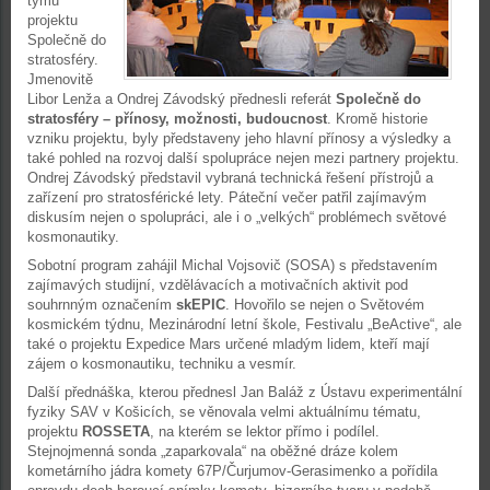
týmu
projektu
Společně do
stratosféry.
Jmenovitě
Libor Lenža a Ondrej Závodský přednesli referát
Společně do
stratosféry – přínosy, možnosti, budoucnost
. Kromě historie
vzniku projektu, byly představeny jeho hlavní přínosy a výsledky a
také pohled na rozvoj další spolupráce nejen mezi partnery projektu.
Ondrej Závodský představil vybraná technická řešení přístrojů a
zařízení pro stratosférické lety. Páteční večer patřil zajímavým
diskusím nejen o spolupráci, ale i o „velkých“ problémech světové
kosmonautiky.
Sobotní program zahájil Michal Vojsovič (SOSA) s představením
zajímavých studijní, vzdělávacích a motivačních aktivit pod
souhrnným označením
skEPIC
. Hovořilo se nejen o Světovém
kosmickém týdnu, Mezinárodní letní škole, Festivalu „BeActive“, ale
také o projektu Expedice Mars určené mladým lidem, kteří mají
zájem o kosmonautiku, techniku a vesmír.
Další přednáška, kterou přednesl Jan Baláž z Ústavu experimentální
fyziky SAV v Košicích, se věnovala velmi aktuálnímu tématu,
projektu
ROSSETA
, na kterém se lektor přímo i podílel.
Stejnojmenná sonda „zaparkovala“ na oběžné dráze kolem
kometárního jádra komety 67P/Čurjumov-Gerasimenko a pořídila