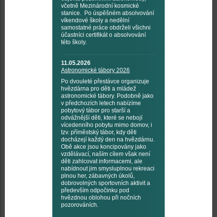
včetně Mezinárodní kosmické
stanice. Po úspěšném absolvování
víkendové školy a nedělní
samostatné práce obdrželi všichni
účastníci certifikát o absolvování
této školy.
11.05.2026
Astronomické tábory 2026
Po dvouleté přestávce organizuje
hvězdárna pro děti a mládež
astronomické tábory. Podobně jako
v předchozích letech nabízíme
pobytový tábor pro starší a
odvážnější děti, které se nebojí
vícedenního pobytu mimo domov, i
tzv. příměstský tábor, kdy děti
docházejí každý den na hvězdárnu.
Obě akce jsou koncipovány jako
vzdělávací, naším cílem však není
děti zahlcovat informacemi, ale
nabídnout jim smysluplnou rekreaci
plnou her, zábavných úkolů,
dobrovolných sportovních aktivit a
především odpočinku pod
hvězdnou oblohou při nočních
pozorováních.