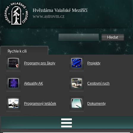
Hvězdárna Valašské Meziříčí
www.astrovm.cz
Programy pro školy
Projekty
Aktuality AK
Cestovní ruch
Programový letáček
Dokumenty