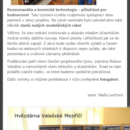
Kosmonautika a kosmické technologie – příležitost pro
budoucnost
. Tato výstava vznikla vzájemnou spoluprací obou
partnerů v rámci projektu. Na závěr semináře bylo uskutečněno také
několik
startů malých modelářských raket
.
Věříme, že toto setkání motivovalo a ukázalo mladým účastníkům
možné směry dalšího rozvoje, hlavní priority i příležitosti jak se do
těchto aktivit zapojit. Z akce bude vydán sborník sylabů a časem
budou na webových stránkách k dispozici nejen sylaby, ale také
prezentace a zvukové záznamy přednášek.
Poděkování patří všem členům projektového týmu, zejména Robovi
Vokálovi a samozřejmě všem lektorům a účastníkům. Snad se nám
podařilo založit tradici, ve které budeme společně pokračovat.
Další snímky si můžete prohlédnout v níže zveřejněné
fotogalerii
.
autor: Naďa Lenžová