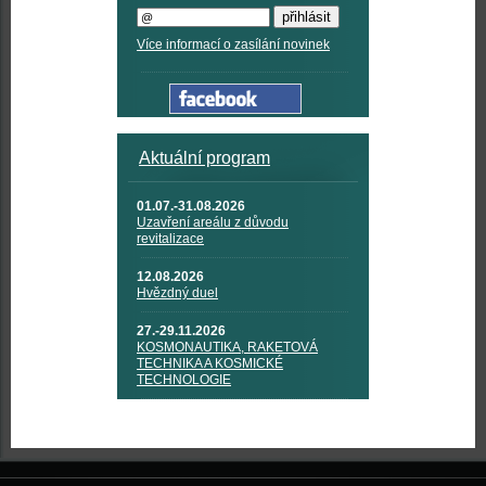
Více informací o zasílání novinek
Aktuální program
01.07.-31.08.2026
Uzavření areálu z důvodu
revitalizace
12.08.2026
Hvězdný duel
27.-29.11.2026
KOSMONAUTIKA, RAKETOVÁ
TECHNIKA A KOSMICKÉ
TECHNOLOGIE