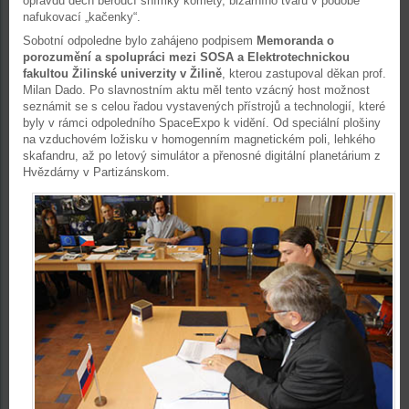
opravdu dech beroucí snímky komety, bizarního tvaru v podobě
nafukovací „kačenky“.
Sobotní odpoledne bylo zahájeno podpisem
Memoranda o
porozumění a spolupráci mezi SOSA a Elektrotechnickou
fakultou Žilinské univerzity v Žilině
, kterou zastupoval děkan prof.
Milan Dado. Po slavnostním aktu měl tento vzácný host možnost
seznámit se s celou řadou vystavených přístrojů a technologií, které
byly v rámci odpoledního SpaceExpo k vidění. Od speciální plošiny
na vzduchovém ložisku v homogenním magnetickém poli, lehkého
skafandru, až po letový simulátor a přenosné digitální planetárium z
Hvězdárny v Partizánskom.