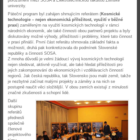
porozumění mezi SOSA a Elektrotechnickou fakultou Žilinské
univerzity.
Páteční program byl zahájen shrnujícím referátem (
Kosmické
technologie – nejen ekonomická příležitost, využití v běžné
praxi
) zaměřeným na využití kosmických technologií v rámci
národních ekonomik, ale také činnosti obou partnerů projektu a byly
diskutovány možné výhody, příležitosti i problémy, které tato činnost
v praxi přináší. První část referátu shrnovala základní fakta a
možnosti, druhá pak konkretizovala do podmínek Slovenské
republiky a činnosti SOSA.
Z mnoha důvodů je velmi žádoucí vývoj kosmických technologií
nejen sledovat, aktivně využívat, ale také hledat příležitosti pro
jejich zakomponování do ekonomických i vzdělávacích činností
regionů. Jak česká republika, tak Slovensko jsou malé země, takže
je nezbytné začínat malými projekty a záměry a na nich se
postupně naučit věci složitější. V obou zemích existují z minulosti
značné zkušenosti a schopní lidé.
Další
skupinu
referátů
přednesli
společně
členové
projektového