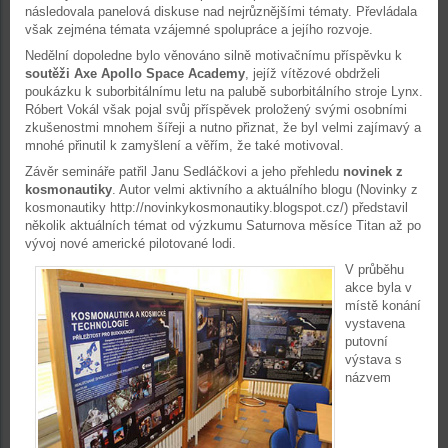
následovala panelová diskuse nad nejrůznějšími tématy. Převládala
však zejména témata vzájemné spolupráce a jejího rozvoje.
Nedělní dopoledne bylo věnováno silně motivačnímu příspěvku k
soutěži Axe Apollo Space Academy
, jejíž vítězové obdrželi
poukázku k suborbitálnímu letu na palubě suborbitálního stroje Lynx.
Róbert Vokál však pojal svůj příspěvek proložený svými osobními
zkušenostmi mnohem šířeji a nutno přiznat, že byl velmi zajímavý a
mnohé přinutil k zamyšlení a věřím, že také motivoval.
Závěr semináře patřil Janu Sedláčkovi a jeho přehledu
novinek z
kosmonautiky
. Autor velmi aktivního a aktuálního blogu (Novinky z
kosmonautiky http://novinkykosmonautiky.blogspot.cz/) představil
několik aktuálních témat od výzkumu Saturnova měsíce Titan až po
vývoj nové americké pilotované lodi.
V průběhu
akce byla v
místě konání
vystavena
putovní
výstava s
názvem