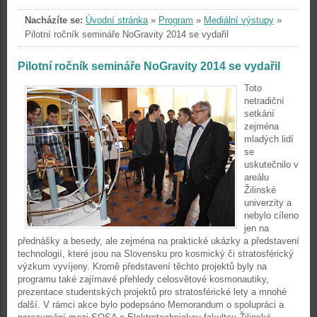
Nacházíte se:
Úvodní stránka
»
Program
»
Mediální výstupy
»
Pilotní ročník semináře NoGravity 2014 se vydařil
Pilotní ročník semináře NoGravity 2014 se vydařil
Toto
netradiční
setkání
zejména
mladých lidí
se
uskutečnilo v
areálu
Žilinské
univerzity a
nebylo cíleno
jen na
přednášky a besedy, ale zejména na praktické ukázky a představení
technologií, které jsou na Slovensku pro kosmický či stratosférický
výzkum vyvíjeny. Kromě představení těchto projektů byly na
programu také zajímavé přehledy celosvětové kosmonautiky,
prezentace studentských projektů pro stratosférické lety a mnohé
další. V rámci akce bylo podepsáno Memorandum o spolupráci a