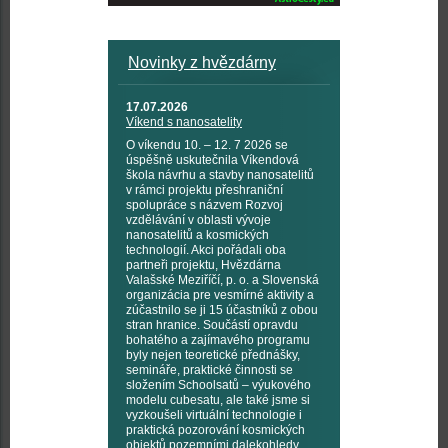
Novinky z hvězdárny
17.07.2026
Víkend s nanosatelity
O víkendu 10. – 12. 7 2026 se
úspěšně uskutečnila Víkendová
škola návrhu a stavby nanosatelitů
v rámci projektu přeshraniční
spolupráce s názvem Rozvoj
vzdělávání v oblasti vývoje
nanosatelitů a kosmických
technologií. Akci pořádali oba
partneři projektu, Hvězdárna
Valašské Meziříčí, p. o. a Slovenská
organizácia pre vesmírné aktivity a
zúčastnilo se ji 15 účastníků z obou
stran hranice. Součástí opravdu
bohatého a zajímavého programu
byly nejen teoretické přednášky,
semináře, praktické činnosti se
složením Schoolsatů – výukového
modelu cubesatu, ale také jsme si
vyzkoušeli virtuální technologie i
praktická pozorování kosmických
objektů pozemními dalekohledy,