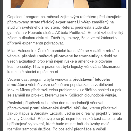
Odpolední program pokračoval zajímavým referátem představujícím
připravovaný
stratosférický experiment Lip-Vep
zaměřený na
studium světelného znečištění. Referát přednesla studentka
gymnázia v Popradu slečna Alžbeta Pudíková. Referát vzbudil velký
zájem a dlouhou diskusi. Závěr byl takový, že je velmi žádoucí v
přípravě experimentu pokračovat.
Milan Halousek z České kosmické kanceláře se v dalším referátu
věnoval
přehledu světové pilotované kosmonautiky
a dotkl se
všech aktuálních problémů nejen ruské a americké pilotované
kosmonautiky. Hlavní pozornost byla logicky věnována Mezinárodní
kosmické stanici a práci na ní.
Večerní část programu byla věnována
představení letového
simulátoru
včetně verze určené pro popularizaci a vzdělávání.
Maxim Mizov představil celou problematiku z širšího pohledu a pak
se zaměřil na projekt, kterému se v Košicích dlouhodobě věnuje.
Poslední příspěvek sobotního dne se podrobněji věnoval
připravované
první slovenské družici skCube
, kterou představili
Jakub Kapuš a Jaroslav Erdziak. Jedná se o reálný projekt v rámci
aktivity CubeSat. Připravuje se již nejen technická část satelitu, ale
i přístrojové vybavení, které bude muset brát do úvahy malé
rozměry samotné družice. Po poslední přednášce a večeři