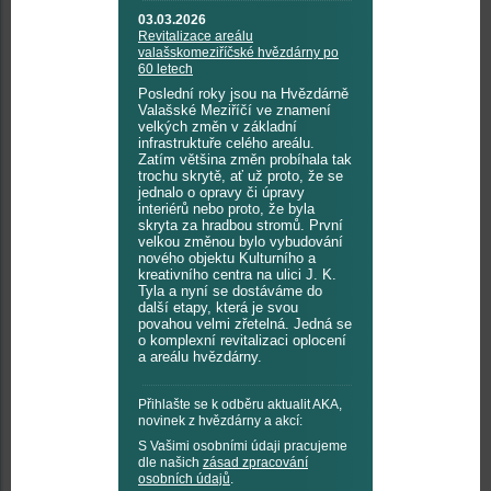
03.03.2026
Revitalizace areálu
valašskomeziříčské hvězdárny po
60 letech
Poslední roky jsou na Hvězdárně
Valašské Meziříčí ve znamení
velkých změn v základní
infrastruktuře celého areálu.
Zatím většina změn probíhala tak
trochu skrytě, ať už proto, že se
jednalo o opravy či úpravy
interiérů nebo proto, že byla
skryta za hradbou stromů. První
velkou změnou bylo vybudování
nového objektu Kulturního a
kreativního centra na ulici J. K.
Tyla a nyní se dostáváme do
další etapy, která je svou
povahou velmi zřetelná. Jedná se
o komplexní revitalizaci oplocení
a areálu hvězdárny.
Přihlašte se k odběru aktualit AKA,
novinek z hvězdárny a akcí:
S Vašimi osobními údaji pracujeme
dle našich
zásad zpracování
osobních údajů
.