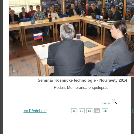
Seminář Kosmické technologie - NoGravity 2014
Podpis Memoranda o spolupráci.
Zvětšit
«« Předchozí
N
11
12
13
14
15