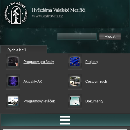
Hvězdárna Valašské Meziříčí
www.astrovm.cz
Programy pro školy
Projekty
Aktuality AK
Cestovní ruch
Programový letáček
Dokumenty