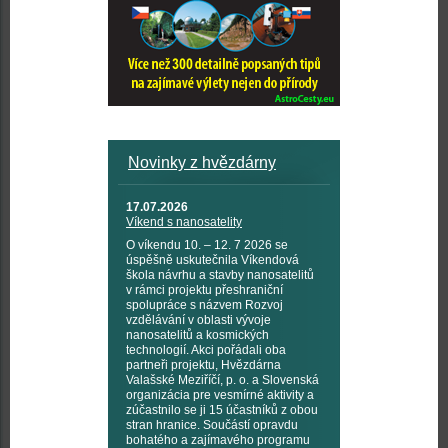
Novinky z hvězdárny
17.07.2026
Víkend s nanosatelity
O víkendu 10. – 12. 7 2026 se
úspěšně uskutečnila Víkendová
škola návrhu a stavby nanosatelitů
v rámci projektu přeshraniční
spolupráce s názvem Rozvoj
vzdělávání v oblasti vývoje
nanosatelitů a kosmických
technologií. Akci pořádali oba
partneři projektu, Hvězdárna
Valašské Meziříčí, p. o. a Slovenská
organizácia pre vesmírné aktivity a
zúčastnilo se ji 15 účastníků z obou
stran hranice. Součástí opravdu
bohatého a zajímavého programu