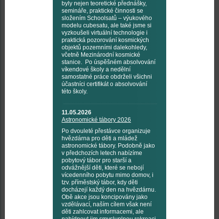
byly nejen teoretické přednášky,
semináře, praktické činnosti se
složením Schoolsatů – výukového
modelu cubesatu, ale také jsme si
vyzkoušeli virtuální technologie i
praktická pozorování kosmických
objektů pozemními dalekohledy,
včetně Mezinárodní kosmické
stanice. Po úspěšném absolvování
víkendové školy a nedělní
samostatné práce obdrželi všichni
účastníci certifikát o absolvování
této školy.
11.05.2026
Astronomické tábory 2026
Po dvouleté přestávce organizuje
hvězdárna pro děti a mládež
astronomické tábory. Podobně jako
v předchozích letech nabízíme
pobytový tábor pro starší a
odvážnější děti, které se nebojí
vícedenního pobytu mimo domov, i
tzv. příměstský tábor, kdy děti
docházejí každý den na hvězdárnu.
Obě akce jsou koncipovány jako
vzdělávací, naším cílem však není
děti zahlcovat informacemi, ale