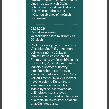
nabídnout jim smysluplnou rekreaci
plnou her, zábavných úkolů,
dobrovolných sportovních aktivit a
především odpočinku pod
hvězdnou oblohou při nočních
pozorováních.
03.03.2026
Revitalizace areálu
valašskomeziříčské hvězdárny po
60 letech
Poslední roky jsou na Hvězdárně
Valašské Meziříčí ve znamení
velkých změn v základní
infrastruktuře celého areálu.
Zatím většina změn probíhala tak
trochu skrytě, ať už proto, že se
jednalo o opravy či úpravy
interiérů nebo proto, že byla
skryta za hradbou stromů. První
velkou změnou bylo vybudování
nového objektu Kulturního a
kreativního centra na ulici J. K.
Tyla a nyní se dostáváme do
další etapy, která je svou
povahou velmi zřetelná. Jedná se
o komplexní revitalizaci oplocení
a areálu hvězdárny.