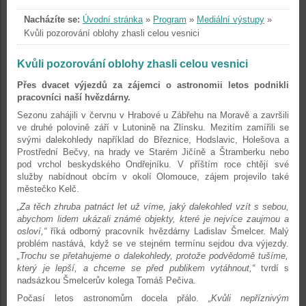
Nacházíte se:
Úvodní stránka
»
Program
»
Mediální výstupy
»
Kvůli pozorování oblohy zhasli celou vesnici
Kvůli pozorování oblohy zhasli celou vesnici
Přes dvacet výjezdů za zájemci o astronomii letos podnikli
pracovníci naší hvězdárny.
Sezonu zahájili v červnu v Hrabové u Zábřehu na Moravě a završili
ve druhé polovině září v Lutonině na Zlínsku. Mezitím zamířili se
svými dalekohledy například do Březnice, Hodslavic, Holešova a
Prostřední Bečvy, na hrady ve Starém Jičíně a Štramberku nebo
pod vrchol beskydského Ondřejníku. V příštím roce chtějí své
služby nabídnout obcím v okolí Olomouce, zájem projevilo také
městečko Kelč.
„Za těch zhruba patnáct let už víme, jaký dalekohled vzít s sebou,
abychom lidem ukázali známé objekty, které je nejvíce zaujmou a
osloví,“
říká odborný pracovník hvězdárny Ladislav Šmelcer. Malý
problém nastává, když se ve stejném termínu sejdou dva výjezdy.
„Trochu se přetahujeme o dalekohledy, protože podvědomě tušíme,
který je lepší, a chceme se před publikem vytáhnout,“
tvrdí s
nadsázkou Šmelcerův kolega Tomáš Pečiva.
Počasí letos astronomům docela přálo.
„Kvůli nepříznivým