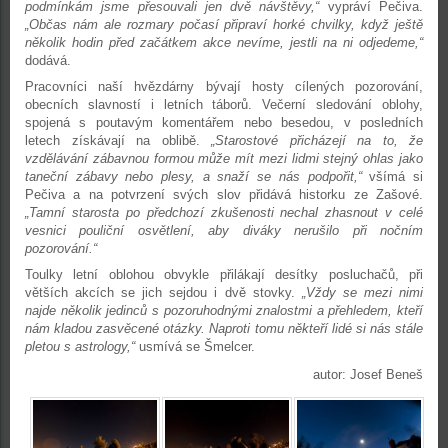
podmínkám jsme přesouvali jen dvě návštěvy,“
vypráví Pečiva.
„Občas nám ale rozmary počasí připraví horké chvilky, když ještě
několik hodin před začátkem akce nevíme, jestli na ni odjedeme,“
dodává.
Pracovníci naší hvězdárny bývají hosty cílených pozorování,
obecních slavností i letních táborů. Večerní sledování oblohy,
spojená s poutavým komentářem nebo besedou, v posledních
letech získávají na oblibě.
„Starostové přicházejí na to, že
vzdělávání zábavnou formou může mít mezi lidmi stejný ohlas jako
taneční zábavy nebo plesy, a snaží se nás podpořit,“
všímá si
Pečiva a na potvrzení svých slov přidává historku ze Zašové.
„Tamní starosta po předchozí zkušenosti nechal zhasnout v celé
vesnici pouliční osvětlení, aby diváky nerušilo při nočním
pozorování.“
Toulky letní oblohou obvykle přilákají desítky posluchačů, při
větších akcích se jich sejdou i dvě stovky.
„Vždy se mezi nimi
najde několik jedinců s pozoruhodnými znalostmi a přehledem, kteří
nám kladou zasvěcené otázky. Naproti tomu někteří lidé si nás stále
pletou s astrology,“
usmívá se Šmelcer.
autor: Josef Beneš