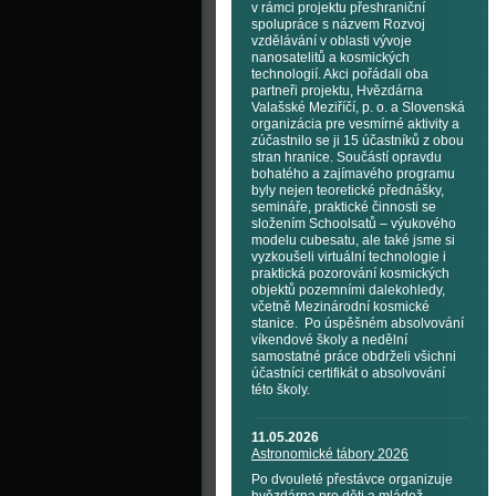
v rámci projektu přeshraniční
spolupráce s názvem Rozvoj
vzdělávání v oblasti vývoje
nanosatelitů a kosmických
technologií. Akci pořádali oba
partneři projektu, Hvězdárna
Valašské Meziříčí, p. o. a Slovenská
organizácia pre vesmírné aktivity a
zúčastnilo se ji 15 účastníků z obou
stran hranice. Součástí opravdu
bohatého a zajímavého programu
byly nejen teoretické přednášky,
semináře, praktické činnosti se
složením Schoolsatů – výukového
modelu cubesatu, ale také jsme si
vyzkoušeli virtuální technologie i
praktická pozorování kosmických
objektů pozemními dalekohledy,
včetně Mezinárodní kosmické
stanice. Po úspěšném absolvování
víkendové školy a nedělní
samostatné práce obdrželi všichni
účastníci certifikát o absolvování
této školy.
11.05.2026
Astronomické tábory 2026
Po dvouleté přestávce organizuje