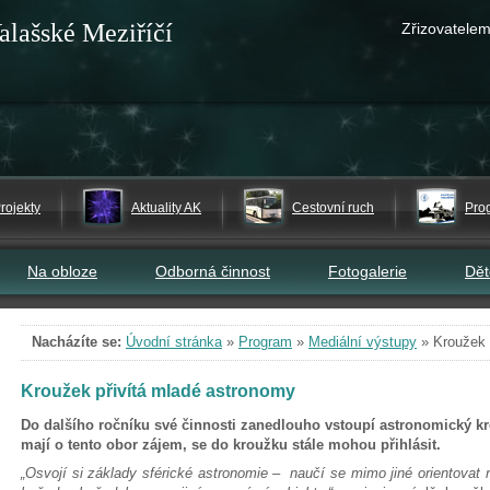
alašské Meziříčí
Zřizovatelem
rojekty
Aktuality AK
Cestovní ruch
Pro
Na obloze
Odborná činnost
Fotogalerie
Dě
Nacházíte se:
Úvodní stránka
»
Program
»
Mediální výstupy
»
Kroužek 
Kroužek přivítá mladé astronomy
Do dalšího ročníku své činnosti zanedlouho vstoupí astronomický kro
mají o tento obor zájem, se do kroužku stále mohou přihlásit.
„Osvojí si základy sférické astronomie – naučí se mimo jiné orientovat 