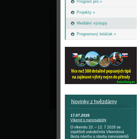
Program pro »
Projekty »
Mediální výstupy
Programový letáček »
Novinky z hvězdárny
17.07.2026
Víkend s nanosatelity
O víkendu 10. – 12. 7 2026 se
úspěšně uskutečnila Víkendová
škola návrhu a stavby nanosatelitů