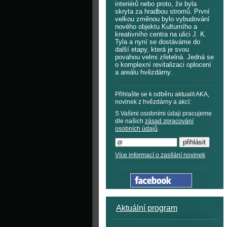
interiérů nebo proto, že byla
skryta za hradbou stromů. První
velkou změnou bylo vybudování
nového objektu Kulturního a
kreativního centra na ulici J. K.
Tyla a nyní se dostáváme do
další etapy, která je svou
povahou velmi zřetelná. Jedná se
o komplexní revitalizaci oplocení
a areálu hvězdárny.
Přihlašte se k odběru aktualit AKA,
novinek z hvězdárny a akcí:
S Vašimi osobními údaji pracujeme
dle našich
zásad zpracování
osobních údajů
.
Více informací o zasílání novinek
Aktuální program