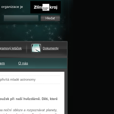
 organizace je
gramový letáček
Dokumenty
tem
O nás
přivítá mladé astronomy
užek při naší hvězdárně. Děti, které
na noční obloze a rozpoznávat planety,