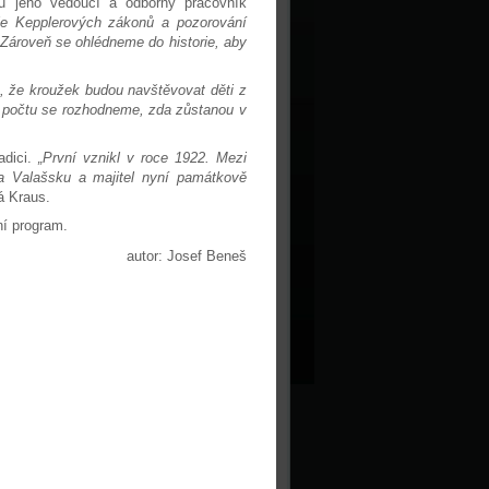
u jeho vedoucí a odborný pracovník
le Kepplerových zákonů a pozorování
. Zároveň se ohlédneme do historie, aby
 že kroužek budou navštěvovat děti z
o počtu se rozhodneme, zda zůstanou v
adici.
„První vznikl v roce 1922. Mezi
 na Valašsku a majitel nyní památkově
íná Kraus.
ní program.
autor: Josef Beneš