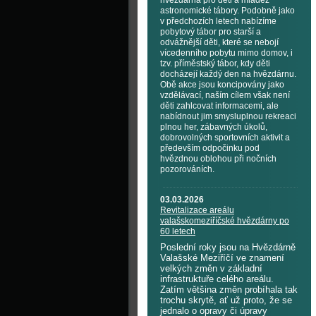
hvězdárna pro děti a mládež
astronomické tábory. Podobně jako
v předchozích letech nabízíme
pobytový tábor pro starší a
odvážnější děti, které se nebojí
vícedenního pobytu mimo domov, i
tzv. příměstský tábor, kdy děti
docházejí každý den na hvězdárnu.
Obě akce jsou koncipovány jako
vzdělávací, naším cílem však není
děti zahlcovat informacemi, ale
nabídnout jim smysluplnou rekreaci
plnou her, zábavných úkolů,
dobrovolných sportovních aktivit a
především odpočinku pod
hvězdnou oblohou při nočních
pozorováních.
03.03.2026
Revitalizace areálu
valašskomeziříčské hvězdárny po
60 letech
Poslední roky jsou na Hvězdárně
Valašské Meziříčí ve znamení
velkých změn v základní
infrastruktuře celého areálu.
Zatím většina změn probíhala tak
trochu skrytě, ať už proto, že se
jednalo o opravy či úpravy