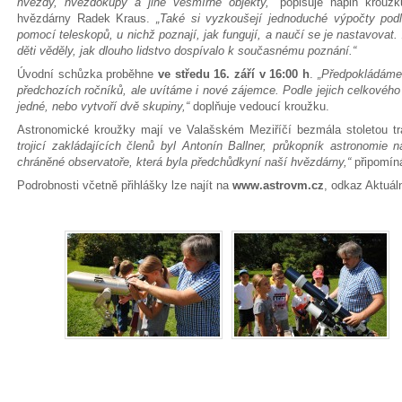
hvězdy, hvězdokupy a jiné vesmírné objekty,“
popisuje náplň kroužk
hvězdárny Radek Kraus.
„Také si vyzkoušejí jednoduché výpočty pod
pomocí teleskopů, u nichž poznají, jak fungují, a naučí se je nastavovat
děti věděly, jak dlouho lidstvo dospívalo k současnému poznání.“
Úvodní schůzka proběhne
ve středu 16. září v 16:00 h
.
„Předpokládáme,
předchozích ročníků, ale uvítáme i nové zájemce. Podle jejich celkovéh
jedné, nebo vytvoří dvě skupiny,“
doplňuje vedoucí kroužku.
Astronomické kroužky mají ve Valašském Meziříčí bezmála stoletou tr
trojicí zakládajících členů byl Antonín Ballner, průkopník astronomie
chráněné observatoře, která byla předchůdkyní naší hvězdárny,“
připom
Podrobnosti včetně přihlášky lze najít na
www.astrovm.cz
, odkaz Aktuál