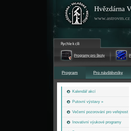
Hvězdárna V
www.astrovm.cz
Programy pro školy
P
Program
Pro návštěvníky
Kalendář akcí
Putovní výstavy »
Večerní pozorování pro veřejnost
Inovativní výukové programy