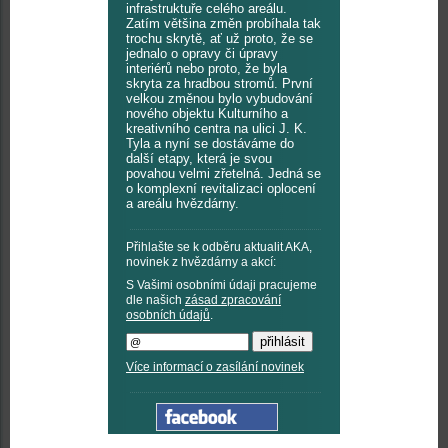
infrastruktuře celého areálu.
Zatím většina změn probíhala tak
trochu skrytě, ať už proto, že se
jednalo o opravy či úpravy
interiérů nebo proto, že byla
skryta za hradbou stromů. První
velkou změnou bylo vybudování
nového objektu Kulturního a
kreativního centra na ulici J. K.
Tyla a nyní se dostáváme do
další etapy, která je svou
povahou velmi zřetelná. Jedná se
o komplexní revitalizaci oplocení
a areálu hvězdárny.
Přihlašte se k odběru aktualit AKA,
novinek z hvězdárny a akcí:
S Vašimi osobními údaji pracujeme
dle našich
zásad zpracování
osobních údajů
.
Více informací o zasílání novinek