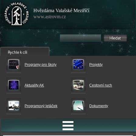
Hvězdárna Valašské Meziříčí
www.astrovm.cz
Programy pro školy
Projekty
Aktuality AK
Cestovní ruch
Programový letáček
Dokumenty