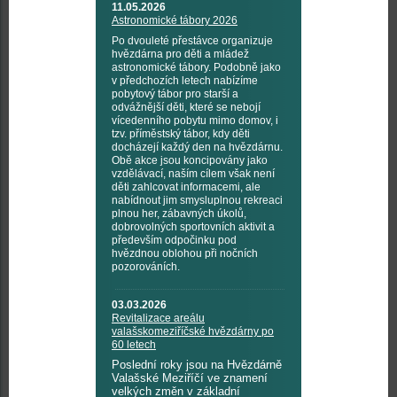
11.05.2026
Astronomické tábory 2026
Po dvouleté přestávce organizuje
hvězdárna pro děti a mládež
astronomické tábory. Podobně jako
v předchozích letech nabízíme
pobytový tábor pro starší a
odvážnější děti, které se nebojí
vícedenního pobytu mimo domov, i
tzv. příměstský tábor, kdy děti
docházejí každý den na hvězdárnu.
Obě akce jsou koncipovány jako
vzdělávací, naším cílem však není
děti zahlcovat informacemi, ale
nabídnout jim smysluplnou rekreaci
plnou her, zábavných úkolů,
dobrovolných sportovních aktivit a
především odpočinku pod
hvězdnou oblohou při nočních
pozorováních.
03.03.2026
Revitalizace areálu
valašskomeziříčské hvězdárny po
60 letech
Poslední roky jsou na Hvězdárně
Valašské Meziříčí ve znamení
velkých změn v základní