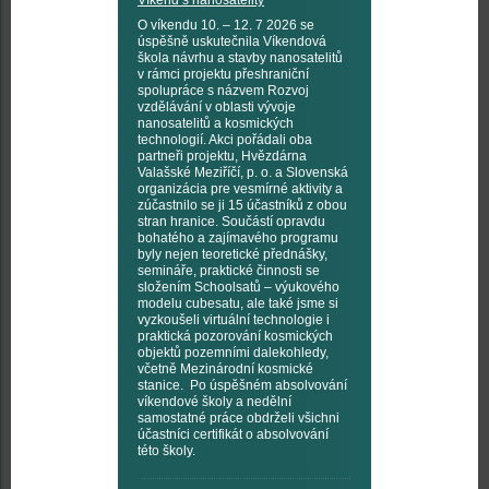
Víkend s nanosatelity
O víkendu 10. – 12. 7 2026 se
úspěšně uskutečnila Víkendová
škola návrhu a stavby nanosatelitů
v rámci projektu přeshraniční
spolupráce s názvem Rozvoj
vzdělávání v oblasti vývoje
nanosatelitů a kosmických
technologií. Akci pořádali oba
partneři projektu, Hvězdárna
Valašské Meziříčí, p. o. a Slovenská
organizácia pre vesmírné aktivity a
zúčastnilo se ji 15 účastníků z obou
stran hranice. Součástí opravdu
bohatého a zajímavého programu
byly nejen teoretické přednášky,
semináře, praktické činnosti se
složením Schoolsatů – výukového
modelu cubesatu, ale také jsme si
vyzkoušeli virtuální technologie i
praktická pozorování kosmických
objektů pozemními dalekohledy,
včetně Mezinárodní kosmické
stanice. Po úspěšném absolvování
víkendové školy a nedělní
samostatné práce obdrželi všichni
účastníci certifikát o absolvování
této školy.