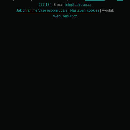
277 134
, E-mail:
info@astrovm.cz
Jak chráníme Vaše osobní údaje
|
Nastavení cookies
| Vyrobil:
WebConsult.cz