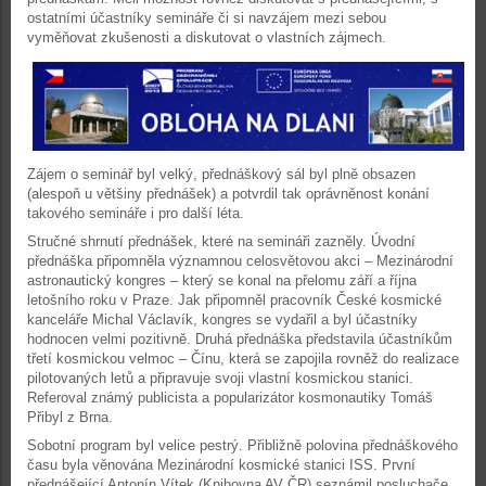
ostatními účastníky semináře či si navzájem mezi sebou
vyměňovat zkušenosti a diskutovat o vlastních zájmech.
Zájem o seminář byl velký, přednáškový sál byl plně obsazen
(alespoň u většiny přednášek) a potvrdil tak oprávněnost konání
takového semináře i pro další léta.
Stručné shrnutí přednášek, které na semináři zazněly. Úvodní
přednáška připomněla významnou celosvětovou akci – Mezinárodní
astronautický kongres – který se konal na přelomu září a října
letošního roku v Praze. Jak připomněl pracovník České kosmické
kanceláře Michal Václavík, kongres se vydařil a byl účastníky
hodnocen velmi pozitivně. Druhá přednáška představila účastníkům
třetí kosmickou velmoc – Čínu, která se zapojila rovněž do realizace
pilotovaných letů a připravuje svoji vlastní kosmickou stanici.
Referoval známý publicista a popularizátor kosmonautiky Tomáš
Přibyl z Brna.
Sobotní program byl velice pestrý. Přibližně polovina přednáškového
času byla věnována Mezinárodní kosmické stanici ISS. První
přednášející Antonín Vítek (Knihovna AV ČR) seznámil posluchače