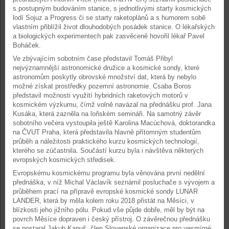
s postupným budováním stanice, s jednotlivými starty kosmických
lodí Sojuz a Progress či se starty raketoplánů a s humorem sobě
vlastním přiblížil život dlouhodobých posádek stanice. O lékařských
a biologických experimentech pak zasvěceně hovořil lékař Pavel
Boháček.
Ve zbývajícím sobotním čase představil Tomáš Přibyl
nejvýznamnější astronomické družice a kosmické sondy, které
astronomům poskytly obrovské množství dat, která by nebylo
možné získat prostředky pozemní astronomie. Csaba Boros
představil možnosti využití hybridních raketových motorů v
kosmickém výzkumu, čímž volně navázal na přednášku prof. Jana
Kusáka, která zazněla na loňském semináři. Na samotný závěr
sobotního večera vystoupila ještě Karolina Macúchová, doktorandka
na ČVUT Praha, která představila hlavně přítomným studentům
průběh a náležitosti praktického kurzu kosmických technologií,
kterého se zúčastnila. Součástí kurzu byla i návštěva některých
evropských kosmických středisek.
Evropskému kosmickému programu byla věnována první nedělní
přednáška, v níž Michal Václavík seznámil posluchače s vývojem a
průběhem prací na přípravě evropské kosmické sondy LUNAR
LANDER, která by měla kolem roku 2018 přistát na Měsíci, v
blízkosti jeho jižního pólu. Pokud vše půjde dobře, měl by být na
povrch Měsíce dopraven i český přístroj. O závěrečnou přednášku
se postaral Jakub Kapuš, člen Slovenské organizace pro vesmírné