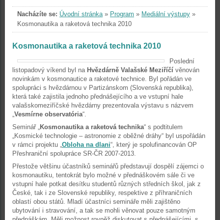
Nacházíte se:
Úvodní stránka
»
Program
»
Mediální výstupy
»
Kosmonautika a raketová technika 2010
Kosmonautika a raketová technika 2010
Poslední
listopadový víkend byl na
Hvězdárně Valašské Meziříčí
věnován
novinkám v kosmonautice a raketové technice. Byl pořádán ve
spolupráci s hvězdárnou v Partizánskom (Slovenská republika),
která také zajistila jednoho přednášejícího a ve vstupní hale
valašskomeziříčské hvězdárny prezentovala výstavu s názvem
„
Vesmírne observatória
“.
Seminář „
Kosmonautika a raketová technika
“ s podtitulem
„Kosmické technologie – astronomie z oběžné dráhy“ byl uspořádán
v rámci projektu „
Obloha na dlani
“, který je spolufinancován OP
Přeshraniční spolupráce SR-ČR 2007-2013.
Přestože většinu účastníků seminářů představují dospělí zájemci o
kosmonautiku, tentokrát bylo možné v přednáškovém sále či ve
vstupní hale potkat desítku studentů různých středních škol, jak z
České, tak i ze Slovenské republiky, respektive z příhraničních
oblastí obou států. Mladí účastníci semináře měli zajištěno
ubytování i stravování, a tak se mohli věnovat pouze samotným
přednáškám. Měli možnost rovněž diskutovat s přednášejícími, s