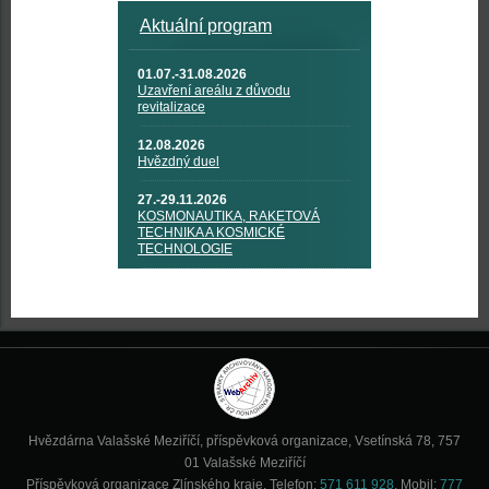
Aktuální program
01.07.-31.08.2026
Uzavření areálu z důvodu
revitalizace
12.08.2026
Hvězdný duel
27.-29.11.2026
KOSMONAUTIKA, RAKETOVÁ
TECHNIKA A KOSMICKÉ
TECHNOLOGIE
Hvězdárna Valašské Meziříčí, příspěvková organizace, Vsetínská 78, 757
01 Valašské Meziříčí
Příspěvková organizace Zlínského kraje. Telefon:
571 611 928
, Mobil:
777