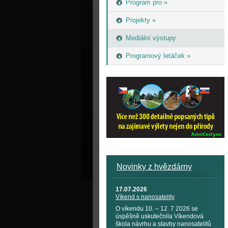
Program pro »
Projekty »
Mediální výstupy
Programový letáček »
Novinky z hvězdárny
17.07.2026
Víkend s nanosatelity
O víkendu 10. – 12. 7 2026 se
úspěšně uskutečnila Víkendová
škola návrhu a stavby nanosatelitů