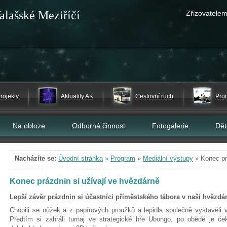
alašské Meziříčí
Zřizovatelem
rojekty
Aktuality AK
Cestovní ruch
Pro
Na obloze
Odborná činnost
Fotogalerie
Dě
Nacházíte se:
Úvodní stránka
»
Program
»
Mediální výstupy
»
Konec pr
Konec prázdnin si užívají ve hvězdárně
Lepší závěr prázdnin si účastníci příměstského tábora v naší hvězdár
Chopili se nůžek a z papírových proužků a lepidla společně vystavěli
Předtím si zahráli turnaj ve strategické hře Ubongo, po obědě je če