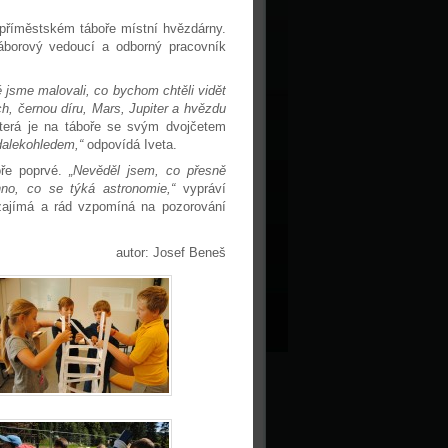
 příměstském táboře místní hvězdárny.
áborový vedoucí a odborný pracovník
é jsme malovali, co bychom chtěli vidět
h, černou díru, Mars, Jupiter a hvězdu
která je na táboře se svým dvojčetem
dalekohledem,“
odpovídá Iveta.
oře poprvé.
„Nevěděl jsem, co přesně
no, co se týká astronomie,“
vypráví
zajímá a rád vzpomíná na pozorování
autor: Josef Beneš