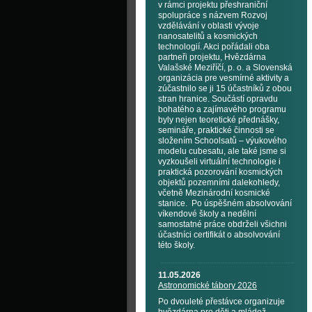
v rámci projektu přeshraniční
spolupráce s názvem Rozvoj
vzdělávání v oblasti vývoje
nanosatelitů a kosmických
technologií. Akci pořádali oba
partneři projektu, Hvězdárna
Valašské Meziříčí, p. o. a Slovenská
organizácia pre vesmírné aktivity a
zúčastnilo se ji 15 účastníků z obou
stran hranice. Součástí opravdu
bohatého a zajímavého programu
byly nejen teoretické přednášky,
semináře, praktické činnosti se
složením Schoolsatů – výukového
modelu cubesatu, ale také jsme si
vyzkoušeli virtuální technologie i
praktická pozorování kosmických
objektů pozemními dalekohledy,
včetně Mezinárodní kosmické
stanice. Po úspěšném absolvování
víkendové školy a nedělní
samostatné práce obdrželi všichni
účastníci certifikát o absolvování
této školy.
11.05.2026
Astronomické tábory 2026
Po dvouleté přestávce organizuje