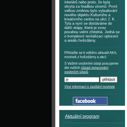
interiérů nebo proto, že byla
skryta za hradbou stromů. První
velkou změnou bylo vybudování
nového objektu Kulturního a
kreativního centra na ulici J. K.
Tyla a nyní se dostáváme do
další etapy, která je svou
povahou velmi zřetelná. Jedná se
o komplexní revitalizaci oplocení
a areálu hvězdárny.
Přihlašte se k odběru aktualit AKA,
novinek z hvězdárny a akcí:
S Vašimi osobními údaji pracujeme
dle našich
zásad zpracování
osobních údajů
.
Více informací o zasílání novinek
Aktuální program