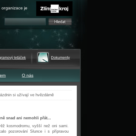
 organizace je
gramový letáček
Dokumenty
tem
O nás
ázdnin si užívají ve hvězdárně
ně snad ani nemohli přát...
 věž kosmodromu, vyšší než oni sami.
kalo pozorování Slunce i s přípravou