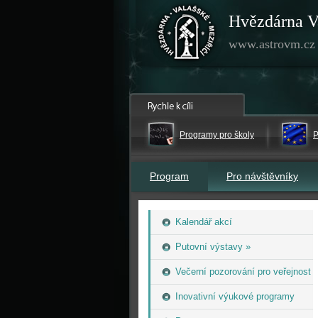
Hvězdárna V
www.astrovm.cz
Programy pro školy
P
Program
Pro návštěvníky
Kalendář akcí
Putovní výstavy »
Večerní pozorování pro veřejnost
Inovativní výukové programy