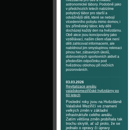
hvězdárna pro děti a mládež
astronomické tábory. Podobně jako
v předchozích letech nabízíme
pobytový tábor pro starší a
odvážnější děti, které se nebojí
vícedenního pobytu mimo domov, i
tzv. příměstský tábor, kdy děti
docházejí každý den na hvězdárnu.
Obě akce jsou koncipovány jako
vzdělávací, naším cílem však není
děti zahlcovat informacemi, ale
nabídnout jim smysluplnou rekreaci
plnou her, zábavných úkolů,
dobrovolných sportovních aktivit a
především odpočinku pod
hvězdnou oblohou při nočních
pozorováních.
03.03.2026
Revitalizace areálu
valašskomeziříčské hvězdárny po
60 letech
Poslední roky jsou na Hvězdárně
Valašské Meziříčí ve znamení
velkých změn v základní
infrastruktuře celého areálu.
Zatím většina změn probíhala tak
trochu skrytě, ať už proto, že se
jednalo o opravy či úpravy