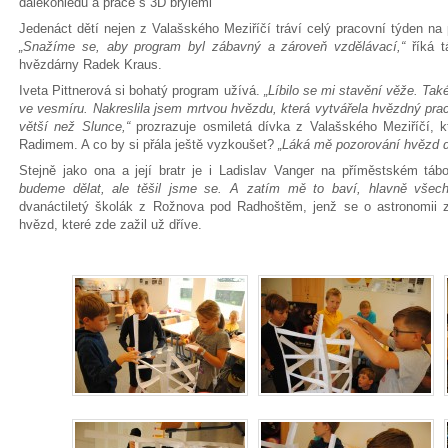
dalekohledu a práce s 3D brýlemi
Jedenáct dětí nejen z Valašského Meziříčí tráví celý pracovní týden na
„Snažíme se, aby program byl zábavný a zároveň vzdělávací,“
říká t
hvězdárny Radek Kraus.
Iveta Pittnerová si bohatý program užívá.
„Líbilo se mi stavění věže. Tak
ve vesmíru. Nakreslila jsem mrtvou hvězdu, která vytvářela hvězdný prac
větší než Slunce,“
prozrazuje osmiletá dívka z Valašského Meziříčí, 
Radimem. A co by si přála ještě vyzkoušet?
„Láká mě pozorování hvězd 
Stejně jako ona a její bratr je i Ladislav Vanger na příměstském táb
budeme dělat, ale těšil jsme se. A zatím mě to baví, hlavně všech
dvanáctiletý školák z Rožnova pod Radhoštěm, jenž se o astronomii 
hvězd, které zde zažil už dříve.