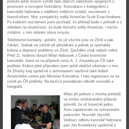
protože ještě musím vyřídit řadu dalších záležitostí spojených s
provozem a rozvojem hvězdárny. Konzultace s kolegyněmi z
kanceláře hejtmana s oddělení vnějších vztahů, seznámení s
tlumočníkem. Moc sympatický rodilý Američan Scott Evan Andrews.
Po krátkém seznámení jsem pochopil, že překlad bude v pohodě a s
ohledem na skutečnost, že bude tlumočit rodilý Američan, i trochu
zvláštní, v tom dobrém slova smyslu.
Telefonické kontakty, ujištění, že už všichni jsou ve Zlíně a pak
čekání. Jednak se zdrželi při převlékání a jednak je zpomalila
kolona a dopravní problémy ve Zlíně. Zpoždění však nebylo velké.
Před 11. hodinou dorazil Milan Halousek z České kosmické
kanceláře, která se na přípravě cesty A. J. Feustela po ČR také
podílela. Krátce před příjezdem jsem ještě obdržel informaci o tom,
že Zlínský kraj společně s astronautem navštívil také ředitel
Amerického centra pan Miroslav Konvalina. I tato organizace se na
cestě po ČR podílela. Na lavičce posedávalo několik novinářů a
fotografů.
Milan při jednom z mnoha pohledů
ve směru očekávaného příjezdu
potvrdil, že už konečně jedou.
Auto zaparkovalo na vyhrazeném
parkovišti. Novináři zbystřili.
Vedoucí odboru kancelář hejtmana
pan Jan Kostelecký společně s