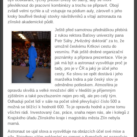
převléknout do pracovní kombinézy a trochu se připravit. Obojí
zvládl velmi rychle a už vstupuje na pódium auly, zároveň s jeho
kroky bouřlivě tleskají stovky návštěvníků a vítají astronauta na
zlínské akademické půdě.
Ještě před samotnou přednáškou přebírá
z rukou rektora Baťovy univerzity pana
Petr Sáhy „Hvězdný doktorát“ za to, že
umožnil českému Krtkovi cestu do
vesmíru. Pak ještě drobné organizační
poznámky a příprava prezentace. Vše je
jak má být a astronaut vysvětluje proč je
tady, pro je v ČR a jaký je účel jeho
cesty. Ke slovu se opět dostává i jeho
manželka Indira a pár český slov je
odměněno potleskem. Atmosféra je
opravdu skvělá a velké množství dětí v hledišti je příjemným
zjištěním a také povzbuzením nejen pro něj, ale pro celý tým.
Odhaduji počet lidí v sále na počet silně převyšující číslo 500 a
možná se blížící k hodnotě 600. To je opravdu hodně a jsme tomu
všichni rádi. Investovaný čas, práce, snaha nejen nás, ale i kolegů z
Krajského úřadu Zlínského kraje i magistrátu města Zlín nebyla
marná.
Astronaut se ujal slova a vysvětluje na obrázcích účel své mise a
cíle. Najednou cítím poklepání na rameni a tlumočník mi naznačuje,