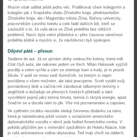
Musím však udělat ještě jednu věc. Poděkovat všem kolegyním a
kolegům jak z Krajského úřadu Zlínského kraje, představitelům
Zlínského kraje, ale i Magistrátu města Zlína, Baťovy univerzity,
pracovníkům Lesního hotelu a celé řadě dalších lidí, kteří se
zasloužili o to, že celá akce ve Zlíně proběhla bez větších
problémů. Navíc byla velmi přátelská a i přes časovou náročnost
proběhla klidně a myslím si, že návštěvníci byli spokojeni.
Dějství páté – přesun
Sedáme do aut. Já se ujímám úlohy vedoucího kolony, která měl
čítat čtyři auta, ale nakonec jedem ve třech. Milan Halousek vyjíždí
později a velmi rychle a sám se orientuje kam a kudy, je to prostě
šikula. V autě se mnou sedí tlumočník, se kterým si nejen
povídáme o všem možném, ale také pracujeme. Scott vytáhl svůj
poznámkový blok a začíná mě zásobovat odbornými termíny v
angličtině a dožaduje se přesných českých překladů a také
vysvětlení pojmů jako temná hmota, temná či skrytá energie, apod.
Snažím se a docela nám to jde. Vše má poznamenáno a zapsáno.
Ve zpětném zrcátku neustále sleduji červenou dodávku za námi,
která je následována ještě vozem s označením amerického
diplomatického vozidla v němž jede ředitel Amerického centra. V
poklidu přijíždím jen s minimální zpožděním do Hotelu Abácie, kde
je celá astronautova rodina ubytována. Teď mají chvíli na oddech,