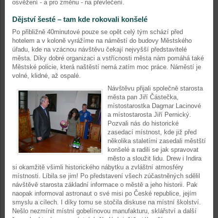
osvěžení - a pro změnu - na převlečení.
Dějství šesté – tam kde rokovali konšelé
Po přibližně 40minutové pouze se opět celý tým schází před
hotelem a v koloně vyrážíme na náměstí do budovy Městského
úřadu, kde na vzácnou návštěvu čekají nejvyšší představitelé
města. Díky dobré organizaci a vstřícnosti města nám pomáhá také
Městské policie, která naštěstí nemá zatím moc práce. Náměstí je
volné, klidné, až ospalé.
Návštěvu přijali společně starosta
města pan Jiří Částečka,
místostarostka Dagmar Lacinové
a místostarosta Jiří Pernický.
Pozvali nás do historické
zasedací místnost, kde již před
několika staletími zasedali městští
konšelé a radili se jak spravovat
město a sloužit lidu. Drew i Indira
si okamžitě všimli historického nábytku a zvláštní atmosféry
místnosti. Líbila se jim! Po představení všech zúčastněných sdělil
návštěvě starosta základní informace o městě a jeho historii. Pak
naopak informoval astronaut o své misi po České republice, jejím
smyslu a cílech. I díky tomu se stočila diskuse na místní školství.
Nešlo nezmínit místní gobelínovou manufakturu, sklářství a další