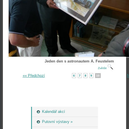
Jeden den s astronautem A. Feustelem
Zvětšit
«« Předchozí
N
6
7
8
9
10
Kalendář akcí
Putovní výstavy »