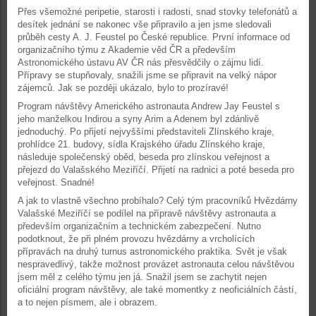
Přes všemožné peripetie, starosti i radosti, snad stovky telefonátů a
desítek jednání se nakonec vše připravilo a jen jsme sledovali
průběh cesty A. J. Feustel po České republice. První informace od
organizačního týmu z Akademie věd ČR a především
Astronomického ústavu AV ČR nás přesvědčily o zájmu lidí.
Přípravy se stupňovaly, snažili jsme se připravit na velký nápor
zájemců. Jak se později ukázalo, bylo to prozíravé!
Program návštěvy Amerického astronauta Andrew Jay Feustel s
jeho manželkou Indirou a syny Arim a Adenem byl zdánlivě
jednoduchý. Po přijetí nejvyššími představiteli Zlínského kraje,
prohlídce 21. budovy, sídla Krajského úřadu Zlínského kraje,
následuje společenský oběd, beseda pro zlínskou veřejnost a
přejezd do Valašského Meziříčí. Přijetí na radnici a poté beseda pro
veřejnost. Snadné!
A jak to vlastně všechno probíhalo? Celý tým pracovníků Hvězdárny
Valašské Meziříčí se podílel na přípravě návštěvy astronauta a
především organizačním a technickém zabezpečení. Nutno
podotknout, že při plném provozu hvězdárny a vrcholících
přípravách na druhý turnus astronomického praktika. Svět je však
nespravedlivý, takže možnost provázet astronauta celou návštěvou
jsem měl z celého týmu jen já. Snažil jsem se zachytit nejen
oficiální program návštěvy, ale také momentky z neoficiálních částí,
a to nejen písmem, ale i obrazem.