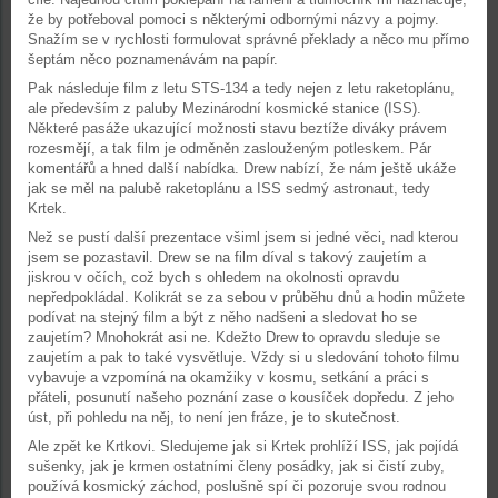
že by potřeboval pomoci s některými odbornými názvy a pojmy.
Snažím se v rychlosti formulovat správné překlady a něco mu přímo
šeptám něco poznamenávám na papír.
Pak následuje film z letu STS-134 a tedy nejen z letu raketoplánu,
ale především z paluby Mezinárodní kosmické stanice (ISS).
Některé pasáže ukazující možnosti stavu beztíže diváky právem
rozesmějí, a tak film je odměněn zaslouženým potleskem. Pár
komentářů a hned další nabídka. Drew nabízí, že nám ještě ukáže
jak se měl na palubě raketoplánu a ISS sedmý astronaut, tedy
Krtek.
Než se pustí další prezentace všiml jsem si jedné věci, nad kterou
jsem se pozastavil. Drew se na film díval s takový zaujetím a
jiskrou v očích, což bych s ohledem na okolnosti opravdu
nepředpokládal. Kolikrát se za sebou v průběhu dnů a hodin můžete
podívat na stejný film a být z něho nadšeni a sledovat ho se
zaujetím? Mnohokrát asi ne. Kdežto Drew to opravdu sleduje se
zaujetím a pak to také vysvětluje. Vždy si u sledování tohoto filmu
vybavuje a vzpomíná na okamžiky v kosmu, setkání a práci s
přáteli, posunutí našeho poznání zase o kousíček dopředu. Z jeho
úst, při pohledu na něj, to není jen fráze, je to skutečnost.
Ale zpět ke Krtkovi. Sledujeme jak si Krtek prohlíží ISS, jak pojídá
sušenky, jak je krmen ostatními členy posádky, jak si čistí zuby,
používá kosmický záchod, poslušně spí či pozoruje svou rodnou