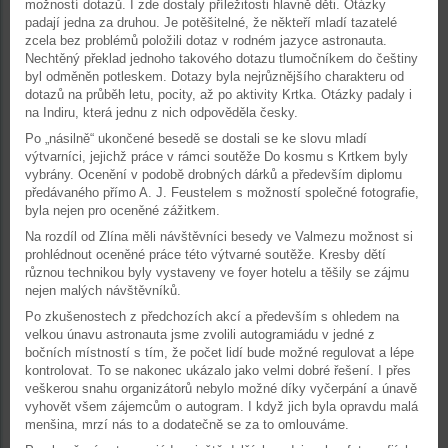
možností dotazů. I zde dostaly příležitosti hlavně děti. Otázky
padají jedna za druhou. Je potěšitelné, že někteří mladí tazatelé
zcela bez problémů položili dotaz v rodném jazyce astronauta.
Nechtěný překlad jednoho takového dotazu tlumočníkem do češtiny
byl odměněn potleskem. Dotazy byla nejrůznějšího charakteru od
dotazů na průběh letu, pocity, až po aktivity Krtka. Otázky padaly i
na Indiru, která jednu z nich odpověděla česky.
Po „násilně“ ukončené besedě se dostali se ke slovu mladí
výtvarníci, jejichž práce v rámci soutěže Do kosmu s Krtkem byly
vybrány. Ocenění v podobě drobných dárků a především diplomu
předávaného přímo A. J. Feustelem s možností společné fotografie,
byla nejen pro oceněné zážitkem.
Na rozdíl od Zlína měli návštěvníci besedy ve Valmezu možnost si
prohlédnout oceněné práce této výtvarné soutěže. Kresby dětí
různou technikou byly vystaveny ve foyer hotelu a těšily se zájmu
nejen malých návštěvníků.
Po zkušenostech z předchozích akcí a především s ohledem na
velkou únavu astronauta jsme zvolili autogramiádu v jedné z
bočních místností s tím, že počet lidí bude možné regulovat a lépe
kontrolovat. To se nakonec ukázalo jako velmi dobré řešení. I přes
veškerou snahu organizátorů nebylo možné díky vyčerpání a únavě
vyhovět všem zájemcům o autogram. I když jich byla opravdu malá
menšina, mrzí nás to a dodatečně se za to omlouváme.