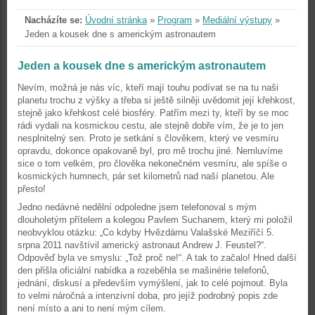
Nacházíte se:
Úvodní stránka
»
Program
»
Mediální výstupy
»
Jeden a kousek dne s americkým astronautem
Jeden a kousek dne s americkým astronautem
Nevím, možná je nás víc, kteří mají touhu podívat se na tu naši
planetu trochu z výšky a třeba si ještě silněji uvědomit její křehkost,
stejně jako křehkost celé biosféry. Patřím mezi ty, kteří by se moc
rádi vydali na kosmickou cestu, ale stejně dobře vím, že je to jen
nesplnitelný sen. Proto je setkání s člověkem, který ve vesmíru
opravdu, dokonce opakovaně byl, pro mě trochu jiné. Nemluvíme
sice o tom velkém, pro člověka nekonečném vesmíru, ale spíše o
kosmických humnech, pár set kilometrů nad naší planetou. Ale
přesto!
Jedno nedávné nedělní odpoledne jsem telefonoval s mým
dlouholetým přítelem a kolegou Pavlem Suchanem, který mi položil
neobvyklou otázku: „Co kdyby Hvězdárnu Valašské Meziříčí 5.
srpna 2011 navštívil americký astronaut Andrew J. Feustel?“.
Odpověď byla ve smyslu: „Tož proč ne!“. A tak to začalo! Hned další
den přišla oficiální nabídka a rozeběhla se mašinérie telefonů,
jednání, diskusí a především vymýšlení, jak to celé pojmout. Byla
to velmi náročná a intenzivní doba, pro jejíž podrobný popis zde
není místo a ani to není mým cílem.