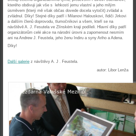
kterého obdivuji jak vše s lehkostí jemu vlastní a jeho milým
úsměvem (který mě však občas dovede docela vytočit) zvládal a
zvládnul. Díky! Stejné díky patří i Milanovi Halouskovi, řidiči Jirkovi
a dalším členů doprovodu, tlumočníkovi a všem, kteří se na
návštěvě A. J. Fesutela ve Zlínském kraji podíleli. Hlavní díky patří
organizátorům celé akce na národní úrovni a zapomenout nesmím
ani na Andrew J. Feustela, jeho ženu Indiru a syny Ariho a Adena.
Díky!
Další galerie
z návštěvy A. J . Feustela.
autor: Libor Lenža