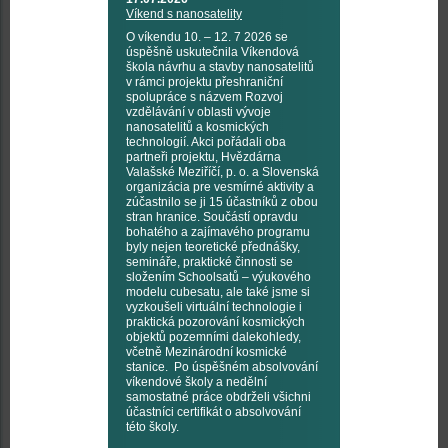
Víkend s nanosatelity
O víkendu 10. – 12. 7 2026 se
úspěšně uskutečnila Víkendová
škola návrhu a stavby nanosatelitů
v rámci projektu přeshraniční
spolupráce s názvem Rozvoj
vzdělávání v oblasti vývoje
nanosatelitů a kosmických
technologií. Akci pořádali oba
partneři projektu, Hvězdárna
Valašské Meziříčí, p. o. a Slovenská
organizácia pre vesmírné aktivity a
zúčastnilo se ji 15 účastníků z obou
stran hranice. Součástí opravdu
bohatého a zajímavého programu
byly nejen teoretické přednášky,
semináře, praktické činnosti se
složením Schoolsatů – výukového
modelu cubesatu, ale také jsme si
vyzkoušeli virtuální technologie i
praktická pozorování kosmických
objektů pozemními dalekohledy,
včetně Mezinárodní kosmické
stanice. Po úspěšném absolvování
víkendové školy a nedělní
samostatné práce obdrželi všichni
účastníci certifikát o absolvování
této školy.