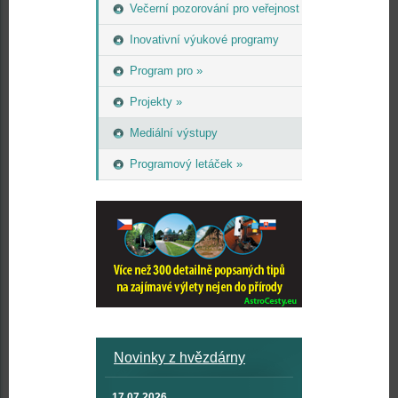
Večerní pozorování pro veřejnost
Inovativní výukové programy
Program pro »
Projekty »
Mediální výstupy
Programový letáček »
Novinky z hvězdárny
17.07.2026