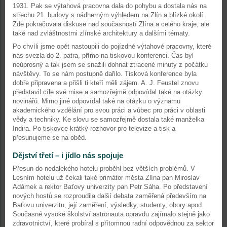
1931. Pak se výtahová pracovna dala do pohybu a dostala nás na
střechu 21. budovy s nádherným výhledem na Zlín a blízké okolí.
Zde pokračovala diskuse nad současností Zlína a celého kraje, ale
také nad zvláštnostmi zlínské architektury a dalšími tématy.
Po chvíli jsme opět nastoupili do pojízdné výtahové pracovny, které
nás svezla do 2. patra, přímo na tiskovou konferenci. Čas byl
neúprosný a tak jsem se snažili dohnat ztracené minuty z počátku
návštěvy. To se nám postupně dařilo. Tisková konference byla
dobře připravena a přišli ti kteří měli zájem. A. J. Feustel znovu
představil cíle své mise a samozřejmě odpovídal také na otázky
novinářů. Mimo jiné odpovídal také na otázku o významu
akademického vzdělání pro svou práci a vůbec pro práci v oblasti
vědy a techniky. Ke slovu se samozřejmě dostala také manželka
Indira. Po tiskovce krátký rozhovor pro televize a tisk a
přesunujeme se na oběd.
Dějství třetí – i jídlo nás spojuje
Přesun do nedalekého hotelu proběhl bez větších problémů. V
Lesním hotelu už čekali také primátor města Zlína pan Miroslav
Adámek a rektor Baťovy univerzity pan Petr Sáha. Po představení
nových hostů se rozproudila další debata zaměřená především na
Baťovu univerzitu, její zaměření, výsledky, studenty, obory apod.
Současné vysoké školství astronauta opravdu zajímalo stejně jako
zdravotnictví, které probíral s přítomnou radní odpovědnou za sektor