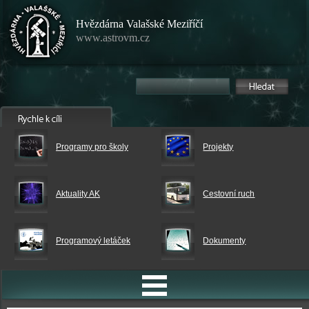
Hvězdárna Valašské Meziříčí
www.astrovm.cz
Programy pro školy
Projekty
Aktuality AK
Cestovní ruch
Programový letáček
Dokumenty