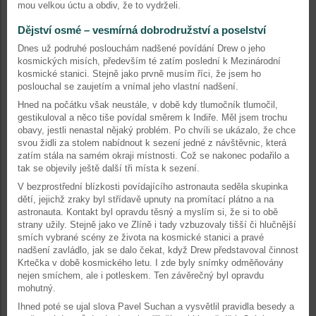
mou velkou úctu a obdiv, že to vydrželi.
Dějství osmé – vesmírná dobrodružství a poselství
Dnes už podruhé poslouchám nadšené povídání Drew o jeho
kosmických misích, především té zatím poslední k Mezinárodní
kosmické stanici. Stejně jako prvně musím říci, že jsem ho
poslouchal se zaujetím a vnímal jeho vlastní nadšení.
Hned na počátku však neustále, v době kdy tlumočník tlumočil,
gestikuloval a něco tiše povídal směrem k Indiře. Měl jsem trochu
obavy, jestli nenastal nějaký problém. Po chvíli se ukázalo, že chce
svou židli za stolem nabídnout k sezení jedné z návštěvnic, která
zatím stála na samém okraji místnosti. Což se nakonec podařilo a
tak se objevily ještě další tři místa k sezení.
V bezprostřední blízkosti povídajícího astronauta seděla skupinka
dětí, jejichž zraky byl střídavě upnuty na promítací plátno a na
astronauta. Kontakt byl opravdu těsný a myslím si, že si to obě
strany užily. Stejně jako ve Zlíně i tady vzbuzovaly tišší či hlučnější
smích vybrané scény ze života na kosmické stanici a pravé
nadšení zavládlo, jak se dalo čekat, když Drew představoval činnost
Krtečka v době kosmického letu. I zde byly snímky odměňovány
nejen smíchem, ale i potleskem. Ten závěrečný byl opravdu
mohutný.
Ihned poté se ujal slova Pavel Suchan a vysvětlil pravidla besedy a