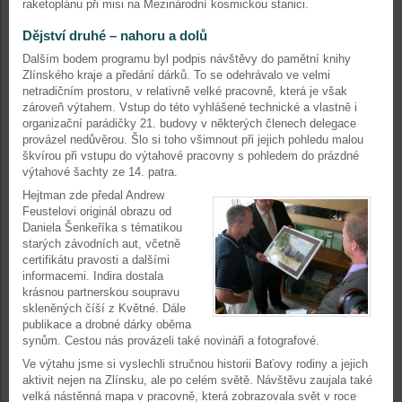
raketoplánu při misi na Mezinárodní kosmickou stanici.
Dějství druhé – nahoru a dolů
Dalším bodem programu byl podpis návštěvy do pamětní knihy
Zlínského kraje a předání dárků. To se odehrávalo ve velmi
netradičním prostoru, v relativně velké pracovně, která je však
zároveň výtahem. Vstup do této vyhlášené technické a vlastně i
organizační parádičky 21. budovy v některých členech delegace
provázel nedůvěrou. Šlo si toho všimnout při jejich pohledu malou
škvírou při vstupu do výtahové pracovny s pohledem do prázdné
výtahové šachty ze 14. patra.
Hejtman zde předal Andrew
Feustelovi originál obrazu od
Daniela Šenkeříka s tématikou
starých závodních aut, včetně
certifikátu pravosti a dalšími
informacemi. Indira dostala
krásnou partnerskou soupravu
skleněných číší z Květné. Dále
publikace a drobné dárky oběma
synům. Cestou nás provázeli také novináři a fotografové.
Ve výtahu jsme si vyslechli stručnou historii Baťovy rodiny a jejich
aktivit nejen na Zlínsku, ale po celém světě. Návštěvu zaujala také
velká nástěnná mapa v pracovně, která zobrazovala svět v roce