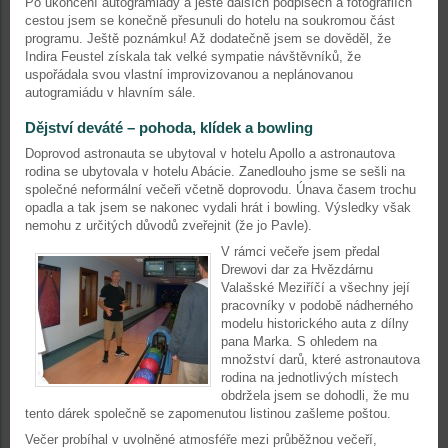
Po ukončení autogramiády a ještě dalších podpisech a fotografiích
cestou jsem se konečně přesunuli do hotelu na soukromou část
programu. Ještě poznámku! Až dodatečně jsem se dověděl, že
Indira Feustel získala tak velké sympatie návštěvníků, že
uspořádala svou vlastní improvizovanou a neplánovanou
autogramiádu v hlavním sále.
Dějství deváté – pohoda, klídek a bowling
Doprovod astronauta se ubytoval v hotelu Apollo a astronautova
rodina se ubytovala v hotelu Abácie. Zanedlouho jsme se sešli na
společné neformální večeři včetně doprovodu. Únava časem trochu
opadla a tak jsem se nakonec vydali hrát i bowling. Výsledky však
nemohu z určitých důvodů zveřejnit (že jo Pavle).
V rámci večeře jsem předal
Drewovi dar za Hvězdárnu
Valašské Meziříčí a všechny její
pracovníky v podobě nádherného
modelu historického auta z dílny
pana Marka. S ohledem na
množství darů, které astronautova
rodina na jednotlivých místech
obdržela jsem se dohodli, že mu
tento dárek společně se zapomenutou listinou zašleme poštou.
Večer probíhal v uvolněné atmosféře mezi průběžnou večeří,