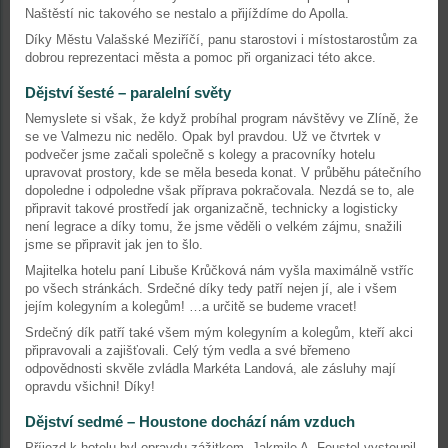
Naštěstí nic takového se nestalo a přijíždíme do Apolla.
Díky Městu Valašské Meziříčí, panu starostovi i místostarostům za
dobrou reprezentaci města a pomoc při organizaci této akce.
Dějství šesté – paralelní světy
Nemyslete si však, že když probíhal program návštěvy ve Zlíně, že
se ve Valmezu nic nedělo. Opak byl pravdou. Už ve čtvrtek v
podvečer jsme začali společně s kolegy a pracovníky hotelu
upravovat prostory, kde se měla beseda konat. V průběhu pátečního
dopoledne i odpoledne však příprava pokračovala. Nezdá se to, ale
připravit takové prostředí jak organizačně, technicky a logisticky
není legrace a díky tomu, že jsme věděli o velkém zájmu, snažili
jsme se připravit jak jen to šlo.
Majitelka hotelu paní Libuše Krůčková nám vyšla maximálně vstříc
po všech stránkách. Srdečné díky tedy patří nejen jí, ale i všem
jejím kolegyním a kolegům! …a určitě se budeme vracet!
Srdečný dík patří také všem mým kolegyním a kolegům, kteří akci
připravovali a zajišťovali. Celý tým vedla a své břemeno
odpovědnosti skvěle zvládla Markéta Landová, ale zásluhy mají
opravdu všichni! Díky!
Dějství sedmé – Houstone dochází nám vzduch
Příjezd k hotelu byl opravdu zážitkem. Jakmile A. Feustel vystoupil