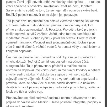
planetu Zemi, jejíž povrch ubíhá za okénky raketoplánu. … a tak se
vrací společně s posádkou raketoplánu zpět na Zemi, k dětem.
Salvy smíchu svědčí o tom, že se nejen děti opravdu skvěle baví.
Bouřlivý potlesk na závěr tento dojem jen potvrzuje.
Teď je pár chvil na předání cen dětské výtvarné soutěže Do kosmu
s Krtkem, kde si malí výtvarníci přebírají drobné ceny a diplom
přímo z rukou astronauta A. J. Feustela. Pro děti a také pro jejich
rodiče opravdu skvělý zážitek. Ještě jedno foto na památku a už
moderátor Pavel Suchan vybízí k položení otázek. Předtím však
vymezil mantinely. Přednost mají jednoznačně děti! Dotazy jsou
více či méně dětské, vážné i veselé. Astronaut vždy s nadhledem a
zaujetím odpovídá.
Čas nás neúprosně tlačí, pohled na hodinky a už je tu poslední z
mnoha dotazů. Teď ještě zvládnout poslední náročnou část,
autogramiádu. Ta je připravena v předsálí u malého stolku.
Astronauta doprovázíme vnitřní částí mimo hlavní koridory a během
chvilky sedí u stolku. Prakticky ve stejnou chvíli se u stolku
objevují stovky zájemců. Snažíme se vytvořit určitou organizaci a
pravidla, která se nám více či méně podaří dodržet. Po několika
desítkách minut je vše podepsáno. Fotografie jsou hotovy, ještě pár
fotek pro tisk a rychle ven.
Přesouváme se před budovu Academia centra a chystáme se na
přejezd do Valašského Meziříčí. Ještě poslední fotografie, podpisy a
už opravdu musíme!