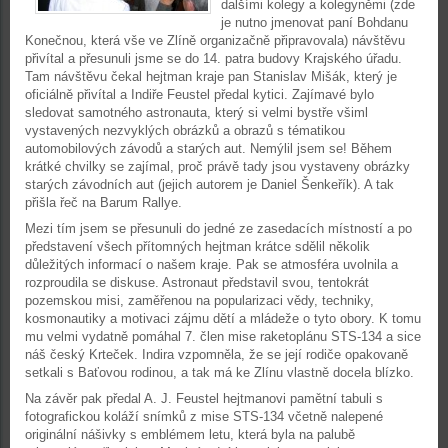
dalšími kolegy a kolegyněmi (zde
je nutno jmenovat paní Bohdanu
Konečnou, která vše ve Zlíně organizačně připravovala) návštěvu
přivítal a přesunuli jsme se do 14. patra budovy Krajského úřadu.
Tam návštěvu čekal hejtman kraje pan Stanislav Mišák, který je
oficiálně přivítal a Indiře Feustel předal kytici. Zajímavé bylo
sledovat samotného astronauta, který si velmi bystře všiml
vystavených nezvyklých obrázků a obrazů s tématikou
automobilových závodů a starých aut. Nemýlil jsem se! Během
krátké chvilky se zajímal, proč právě tady jsou vystaveny obrázky
starých závodních aut (jejich autorem je Daniel Šenkeřík). A tak
přišla řeč na Barum Rallye.
Mezi tím jsem se přesunuli do jedné ze zasedacích místností a po
představení všech přítomných hejtman krátce sdělil několik
důležitých informací o našem kraje. Pak se atmosféra uvolnila a
rozproudila se diskuse. Astronaut představil svou, tentokrát
pozemskou misi, zaměřenou na popularizaci vědy, techniky,
kosmonautiky a motivaci zájmu dětí a mládeže o tyto obory. K tomu
mu velmi vydatně pomáhal 7. člen mise raketoplánu STS-134 a sice
náš český Krteček. Indira vzpomněla, že se její rodiče opakovaně
setkali s Baťovou rodinou, a tak má ke Zlínu vlastně docela blízko.
Na závěr pak předal A. J. Feustel hejtmanovi pamětní tabuli s
fotografickou koláží snímků z mise STS-134 včetně nalepené
originální nášivky s emblémem letu, která byla na palubě