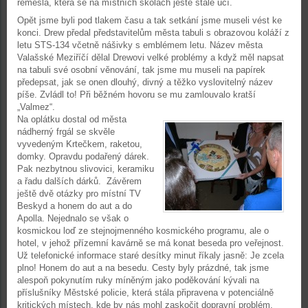
řemesla, která se na místních školách ještě stále učí.
Opět jsme byli pod tlakem času a tak setkání jsme museli vést ke
konci. Drew předal představitelům města tabuli s obrazovou koláží z
letu STS-134 včetně nášivky s emblémem letu. Název města
Valašské Meziříčí dělal Drewovi velké problémy a když měl napsat
na tabuli své osobní věnování, tak jsme mu museli na papírek
předepsat, jak se onen dlouhý, divný a těžko vyslovitelný název
píše. Zvládl to! Při běžném hovoru se mu zamlouvalo kratší
„Valmez“.
Na oplátku dostal od města
nádherný frgál se skvěle
vyvedeným Krtečkem, raketou,
domky. Opravdu podařený dárek.
Pak nezbytnou slivovici, keramiku
a řadu dalších dárků. Závěrem
ještě dvě otázky pro místní TV
Beskyd a honem do aut a do
Apolla. Nejednalo se však o
kosmickou loď ze stejnojmenného kosmického programu, ale o
hotel, v jehož přízemní kavárně se má konat beseda pro veřejnost.
Už telefonické informace staré desítky minut říkaly jasně: Je zcela
plno! Honem do aut a na besedu. Cesty byly prázdné, tak jsme
alespoň pokynutím ruky míněným jako poděkování kývali na
příslušníky Městské policie, která stála připravena v potenciálně
kritických místech, kde by nás mohl zaskočit dopravní problém.