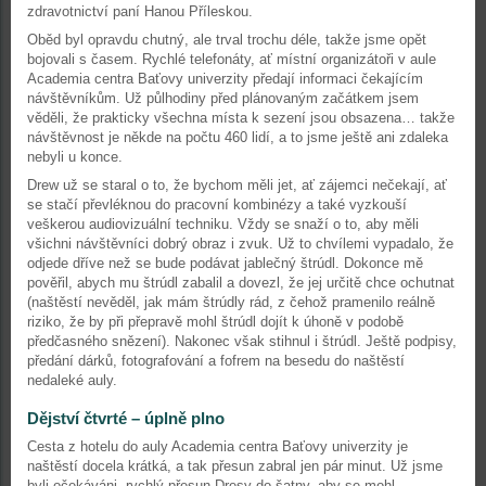
zdravotnictví paní Hanou Příleskou.
Oběd byl opravdu chutný, ale trval trochu déle, takže jsme opět
bojovali s časem. Rychlé telefonáty, ať místní organizátoři v aule
Academia centra Baťovy univerzity předají informaci čekajícím
návštěvníkům. Už půlhodiny před plánovaným začátkem jsem
věděli, že prakticky všechna místa k sezení jsou obsazena… takže
návštěvnost je někde na počtu 460 lidí, a to jsme ještě ani zdaleka
nebyli u konce.
Drew už se staral o to, že bychom měli jet, ať zájemci nečekají, ať
se stačí převléknou do pracovní kombinézy a také vyzkouší
veškerou audiovizuální techniku. Vždy se snaží o to, aby měli
všichni návštěvníci dobrý obraz i zvuk. Už to chvílemi vypadalo, že
odjede dříve než se bude podávat jablečný štrúdl. Dokonce mě
pověřil, abych mu štrúdl zabalil a dovezl, že jej určitě chce ochutnat
(naštěstí nevěděl, jak mám štrúdly rád, z čehož pramenilo reálně
riziko, že by při přepravě mohl štrúdl dojít k úhoně v podobě
předčasného snězení). Nakonec však stihnul i štrúdl. Ještě podpisy,
předání dárků, fotografování a fofrem na besedu do naštěstí
nedaleké auly.
Dějství čtvrté – úplně plno
Cesta z hotelu do auly Academia centra Baťovy univerzity je
naštěstí docela krátká, a tak přesun zabral jen pár minut. Už jsme
byli očekáváni, rychlý přesun Dresy do šatny, aby se mohl