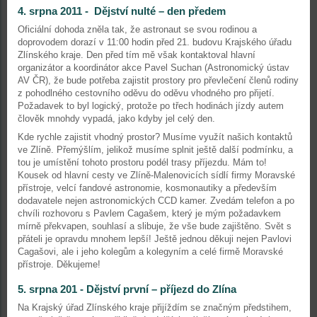
4. srpna 2011 - Dějství nulté – den předem
Oficiální dohoda zněla tak, že astronaut se svou rodinou a
doprovodem dorazí v 11:00 hodin před 21. budovu Krajského úřadu
Zlínského kraje. Den před tím mě však kontaktoval hlavní
organizátor a koordinátor akce Pavel Suchan (Astronomický ústav
AV ČR), že bude potřeba zajistit prostory pro převlečení členů rodiny
z pohodlného cestovního oděvu do oděvu vhodného pro přijetí.
Požadavek to byl logický, protože po třech hodinách jízdy autem
člověk mnohdy vypadá, jako kdyby jel celý den.
Kde rychle zajistit vhodný prostor? Musíme využít našich kontaktů
ve Zlíně. Přemýšlím, jelikož musíme splnit ještě další podmínku, a
tou je umístění tohoto prostoru podél trasy příjezdu. Mám to!
Kousek od hlavní cesty ve Zlíně-Malenovicích sídlí firmy Moravské
přístroje, velcí fandové astronomie, kosmonautiky a především
dodavatele nejen astronomických CCD kamer. Zvedám telefon a po
chvíli rozhovoru s Pavlem Cagašem, který je mým požadavkem
mírně překvapen, souhlasí a slibuje, že vše bude zajištěno. Svět s
přáteli je opravdu mnohem lepší! Ještě jednou děkuji nejen Pavlovi
Cagašovi, ale i jeho kolegům a kolegyním a celé firmě Moravské
přístroje. Děkujeme!
5. srpna 201 - Dějství první – příjezd do Zlína
Na Krajský úřad Zlínského kraje přijíždím se značným předstihem,