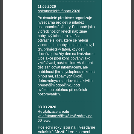
11.05.2026
Astronomické tábory 2026
Po dvouleté přestávce organizuje
hvězdárna pro děti a mládež
astronomické tábory. Podobně jako
v předchozích letech nabízíme
pobytový tábor pro starší a
odvážnější děti, které se nebojí
vícedenního pobytu mimo domov, i
tzv. příměstský tábor, kdy děti
docházejí každý den na hvězdárnu.
Obě akce jsou koncipovány jako
vzdělávací, naším cílem však není
děti zahlcovat informacemi, ale
nabídnout jim smysluplnou rekreaci
plnou her, zábavných úkolů,
dobrovolných sportovních aktivit a
především odpočinku pod
hvězdnou oblohou při nočních
pozorováních.
03.03.2026
Revitalizace areálu
valašskomeziříčské hvězdárny po
60 letech
Poslední roky jsou na Hvězdárně
Valašské Meziříčí ve znamení