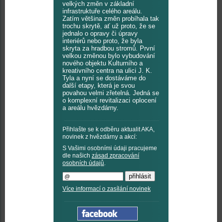
velkých změn v základní
infrastruktuře celého areálu.
Zatím většina změn probíhala tak
trochu skrytě, ať už proto, že se
jednalo o opravy či úpravy
interiérů nebo proto, že byla
skryta za hradbou stromů. První
velkou změnou bylo vybudování
nového objektu Kulturního a
kreativního centra na ulici J. K.
Tyla a nyní se dostáváme do
další etapy, která je svou
povahou velmi zřetelná. Jedná se
o komplexní revitalizaci oplocení
a areálu hvězdárny.
Přihlašte se k odběru aktualit AKA,
novinek z hvězdárny a akcí:
S Vašimi osobními údaji pracujeme
dle našich
zásad zpracování
osobních údajů
.
Více informací o zasílání novinek