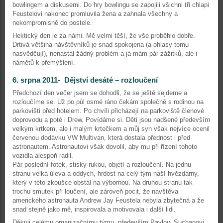
bowlingem a diskusemi. Do hry bowlingu se zapojili všichni tři chlapi
Feustelovi nakonec promluvila žena a zahnala všechny a
nekompromisně do postele.
Hektický den je za námi. Mě velmi těší, že vše proběhlo dobře.
Drtivá většina návštěvníků je snad spokojena (a ohlasy tomu
nasvědčují), nenastal žádný problém a já mám pár zážitků, ale i
námětů k přemýšlení.
6. srpna 2011- Dějství desáté – rozloučení
Předchozí den večer jsem se dohodli, že se ještě sejdeme a
rozloučíme se. Už po půl osmé ráno čekám společně s rodinou na
parkovišti před hotelem. Po chvíli přicházejí na parkoviště členové
doprovodu a poté i Drew. Povídáme si. Děti jsou nadšené především
velkým krtkem, ale i malým krtečkem a můj syn však nejvíce ocenil
červenou dodávku VW Multivan, která dostala přednost i před
astronautem. Astronautovi však dovolil, aby mu při řízení tohoto
vozidla alespoň radil.
Pár poslední fotek, stisky rukou, objetí a rozloučení. Na jednu
stranu velká úleva a oddych, hrdost na celý tým naší hvězdárny,
který v této zkoušce obstál na výbornou. Na druhou stranu tak
trochu smutek při loučení, ale zároveň pocit, že návštěva
amerického astronauta Andrew Jay Feustela nebyla zbytečná a že
snad stejně jako mě, inspirovala a motivovala i další lidi.
Děkuji celému organizačnímu týmu, především Pavlovi Suchanovi,