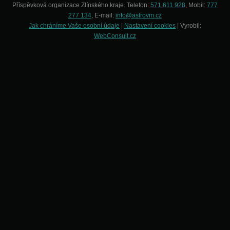
Příspěvková organizace Zlínského kraje. Telefon:
571 611 928
, Mobil:
777
277 134
, E-mail:
info@astrovm.cz
Jak chráníme Vaše osobní údaje
|
Nastavení cookies
| Vyrobil:
WebConsult.cz