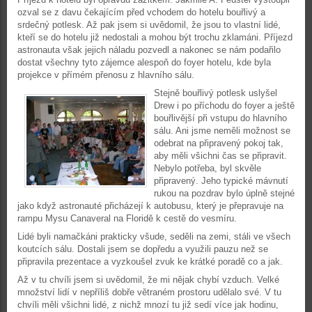
ozval se z davu čekajícím před vchodem do hotelu bouřlivý a
srdečný potlesk. Až pak jsem si uvědomil, že jsou to vlastní lidé,
kteří se do hotelu již nedostali a mohou být trochu zklamáni. Příjezd
astronauta však jejich náladu pozvedl a nakonec se nám podařilo
dostat všechny tyto zájemce alespoň do foyer hotelu, kde byla
projekce v přímém přenosu z hlavního sálu.
Stejně bouřlivý potlesk uslyšel
Drew i po příchodu do foyer a ještě
bouřlivější při vstupu do hlavního
sálu. Ani jsme neměli možnost se
odebrat na připravený pokoj tak,
aby měli všichni čas se připravit.
Nebylo potřeba, byl skvěle
připravený. Jeho typické mávnutí
rukou na pozdrav bylo úplně stejné
jako když astronauté přicházejí k autobusu, který je přepravuje na
rampu Mysu Canaveral na Floridě k cestě do vesmíru.
Lidé byli namačkáni prakticky všude, seděli na zemi, stáli ve všech
koutcích sálu. Dostali jsem se dopředu a využili pauzu než se
připravila prezentace a vyzkoušel zvuk ke krátké poradě co a jak.
Až v tu chvíli jsem si uvědomil, že mi nějak chybí vzduch. Velké
množství lidí v nepříliš dobře větraném prostoru udělalo své. V tu
chvíli měli všichni lidé, z nichž mnozí tu již sedí více jak hodinu,