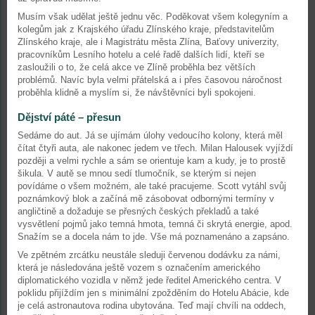
Musím však udělat ještě jednu věc. Poděkovat všem kolegyním a
kolegům jak z Krajského úřadu Zlínského kraje, představitelům
Zlínského kraje, ale i Magistrátu města Zlína, Baťovy univerzity,
pracovníkům Lesního hotelu a celé řadě dalších lidí, kteří se
zasloužili o to, že celá akce ve Zlíně proběhla bez větších
problémů. Navíc byla velmi přátelská a i přes časovou náročnost
proběhla klidně a myslím si, že návštěvníci byli spokojeni.
Dějství páté – přesun
Sedáme do aut. Já se ujímám úlohy vedoucího kolony, která měl
čítat čtyři auta, ale nakonec jedem ve třech. Milan Halousek vyjíždí
později a velmi rychle a sám se orientuje kam a kudy, je to prostě
šikula. V autě se mnou sedí tlumočník, se kterým si nejen
povídáme o všem možném, ale také pracujeme. Scott vytáhl svůj
poznámkový blok a začíná mě zásobovat odbornými termíny v
angličtině a dožaduje se přesných českých překladů a také
vysvětlení pojmů jako temná hmota, temná či skrytá energie, apod.
Snažím se a docela nám to jde. Vše má poznamenáno a zapsáno.
Ve zpětném zrcátku neustále sleduji červenou dodávku za námi,
která je následována ještě vozem s označením amerického
diplomatického vozidla v němž jede ředitel Amerického centra. V
poklidu přijíždím jen s minimální zpožděním do Hotelu Abácie, kde
je celá astronautova rodina ubytována. Teď mají chvíli na oddech,