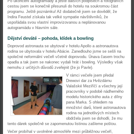
Po ukončení autogramiády a ještě dalších podpisech a fotografiích
cestou jsem se konečně přesunuli do hotelu na soukromou část
programu. Ještě poznámku! Až dodatečně jsem se dověděl, že
Indira Feustel získala tak velké sympatie návštěvníků, že
uspořádala svou vlastní improvizovanou a neplánovanou
autogramiádu v hlavním sále.
Dějství deváté – pohoda, klídek a bowling
Doprovod astronauta se ubytoval v hotelu Apollo a astronautova
rodina se ubytovala v hotelu Abácie. Zanedlouho jsme se sešli na
společné neformální večeři včetně doprovodu. Únava časem trochu
opadla a tak jsem se nakonec vydali hrát i bowling. Výsledky však
nemohu z určitých důvodů zveřejnit (že jo Pavle).
V rámci večeře jsem předal
Drewovi dar za Hvězdárnu
Valašské Meziříčí a všechny její
pracovníky v podobě nádherného
modelu historického auta z dílny
pana Marka. S ohledem na
množství darů, které astronautova
rodina na jednotlivých místech
obdržela jsem se dohodli, že mu
tento dárek společně se zapomenutou listinou zašleme poštou.
Večer probíhal v uvolněné atmosféře mezi průběžnou večeří,