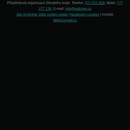
Příspěvková organizace Zlínského kraje. Telefon:
571 611 928
, Mobil:
777
277 134
, E-mail:
info@astrovm.cz
Jak chráníme Vaše osobní údaje
|
Nastavení cookies
| Vyrobil:
WebConsult.cz