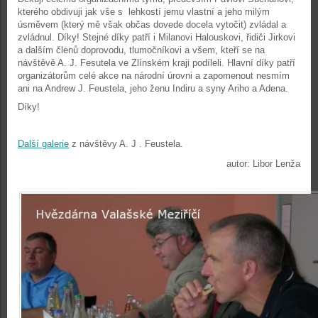
kterého obdivuji jak vše s lehkostí jemu vlastní a jeho milým
úsměvem (který mě však občas dovede docela vytočit) zvládal a
zvládnul. Díky! Stejné díky patří i Milanovi Halouskovi, řidiči Jirkovi
a dalším členů doprovodu, tlumočníkovi a všem, kteří se na
návštěvě A. J. Fesutela ve Zlínském kraji podíleli. Hlavní díky patří
organizátorům celé akce na národní úrovni a zapomenout nesmím
ani na Andrew J. Feustela, jeho ženu Indiru a syny Ariho a Adena.
Díky!
Další galerie
z návštěvy A. J . Feustela.
autor: Libor Lenža