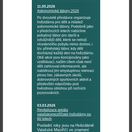
11.05.2026
Astronomické tábory 2026
Po dvouleté přestávce organizuje
hvězdárna pro děti a mládež
astronomické tábory. Podobně jako
v předchozích letech nabízíme
pobytový tábor pro starší a
odvážnější děti, které se nebojí
vícedenního pobytu mimo domov, i
tzv. příměstský tábor, kdy děti
docházejí každý den na hvězdárnu.
Obě akce jsou koncipovány jako
vzdělávací, naším cílem však není
děti zahlcovat informacemi, ale
nabídnout jim smysluplnou rekreaci
plnou her, zábavných úkolů,
dobrovolných sportovních aktivit a
především odpočinku pod
hvězdnou oblohou při nočních
pozorováních.
03.03.2026
Revitalizace areálu
valašskomeziříčské hvězdárny po
60 letech
Poslední roky jsou na Hvězdárně
Valašské Meziříčí ve znamení