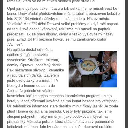
řemesla, která se na místních školách ještě stále učí.
Opět jsme byli pod tlakem času a tak setkání jsme museli vést ke
konci. Drew předal představitelům města tabuli s obrazovou koláží z
letu STS-134 včetně nášivky s emblémem letu. Název města
Valašské Meziříčí dělal Drewovi velké problémy a když měl napsat
na tabuli své osobní věnování, tak jsme mu museli na papírek
předepsat, jak se onen dlouhý, divný a těžko vyslovitelný název
píše. Zvládl to! Při běžném hovoru se mu zamlouvalo kratší
„Valmez“.
Na oplátku dostal od města
nádherný frgál se skvěle
vyvedeným Krtečkem, raketou,
domky. Opravdu podařený dárek.
Pak nezbytnou slivovici, keramiku
a řadu dalších dárků. Závěrem
ještě dvě otázky pro místní TV
Beskyd a honem do aut a do
Apolla. Nejednalo se však o
kosmickou loď ze stejnojmenného kosmického programu, ale o
hotel, v jehož přízemní kavárně se má konat beseda pro veřejnost.
Už telefonické informace staré desítky minut říkaly jasně: Je zcela
plno! Honem do aut a na besedu. Cesty byly prázdné, tak jsme
alespoň pokynutím ruky míněným jako poděkování kývali na
příslušníky Městské policie, která stála připravena v potenciálně
kritických místech, kde by nás mohl zaskočit dopravní problém.