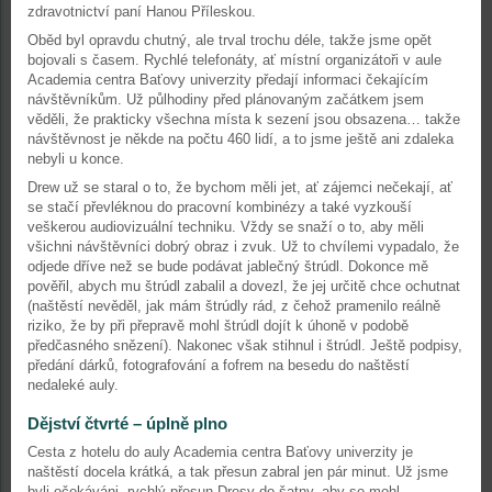
zdravotnictví paní Hanou Příleskou.
Oběd byl opravdu chutný, ale trval trochu déle, takže jsme opět
bojovali s časem. Rychlé telefonáty, ať místní organizátoři v aule
Academia centra Baťovy univerzity předají informaci čekajícím
návštěvníkům. Už půlhodiny před plánovaným začátkem jsem
věděli, že prakticky všechna místa k sezení jsou obsazena… takže
návštěvnost je někde na počtu 460 lidí, a to jsme ještě ani zdaleka
nebyli u konce.
Drew už se staral o to, že bychom měli jet, ať zájemci nečekají, ať
se stačí převléknou do pracovní kombinézy a také vyzkouší
veškerou audiovizuální techniku. Vždy se snaží o to, aby měli
všichni návštěvníci dobrý obraz i zvuk. Už to chvílemi vypadalo, že
odjede dříve než se bude podávat jablečný štrúdl. Dokonce mě
pověřil, abych mu štrúdl zabalil a dovezl, že jej určitě chce ochutnat
(naštěstí nevěděl, jak mám štrúdly rád, z čehož pramenilo reálně
riziko, že by při přepravě mohl štrúdl dojít k úhoně v podobě
předčasného snězení). Nakonec však stihnul i štrúdl. Ještě podpisy,
předání dárků, fotografování a fofrem na besedu do naštěstí
nedaleké auly.
Dějství čtvrté – úplně plno
Cesta z hotelu do auly Academia centra Baťovy univerzity je
naštěstí docela krátká, a tak přesun zabral jen pár minut. Už jsme
byli očekáváni, rychlý přesun Dresy do šatny, aby se mohl