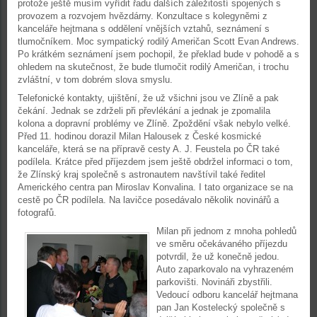
protože ještě musím vyřídit řadu dalších záležitostí spojených s
provozem a rozvojem hvězdárny. Konzultace s kolegyněmi z
kanceláře hejtmana s oddělení vnějších vztahů, seznámení s
tlumočníkem. Moc sympatický rodilý Američan Scott Evan Andrews.
Po krátkém seznámení jsem pochopil, že překlad bude v pohodě a s
ohledem na skutečnost, že bude tlumočit rodilý Američan, i trochu
zvláštní, v tom dobrém slova smyslu.
Telefonické kontakty, ujištění, že už všichni jsou ve Zlíně a pak
čekání. Jednak se zdrželi při převlékání a jednak je zpomalila
kolona a dopravní problémy ve Zlíně. Zpoždění však nebylo velké.
Před 11. hodinou dorazil Milan Halousek z České kosmické
kanceláře, která se na přípravě cesty A. J. Feustela po ČR také
podílela. Krátce před příjezdem jsem ještě obdržel informaci o tom,
že Zlínský kraj společně s astronautem navštívil také ředitel
Amerického centra pan Miroslav Konvalina. I tato organizace se na
cestě po ČR podílela. Na lavičce posedávalo několik novinářů a
fotografů.
Milan při jednom z mnoha pohledů
ve směru očekávaného příjezdu
potvrdil, že už konečně jedou.
Auto zaparkovalo na vyhrazeném
parkovišti. Novináři zbystřili.
Vedoucí odboru kancelář hejtmana
pan Jan Kostelecký společně s