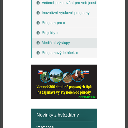
Večerní pozorování pro veřejnost
Inovativní výukové programy
Program pro »
Projekty »
Mediální výstupy
Programový letáček »
Novinky z hvězdárny
17.07.2026