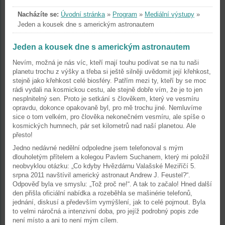
Nacházíte se:
Úvodní stránka
»
Program
»
Mediální výstupy
»
Jeden a kousek dne s americkým astronautem
Jeden a kousek dne s americkým astronautem
Nevím, možná je nás víc, kteří mají touhu podívat se na tu naši
planetu trochu z výšky a třeba si ještě silněji uvědomit její křehkost,
stejně jako křehkost celé biosféry. Patřím mezi ty, kteří by se moc
rádi vydali na kosmickou cestu, ale stejně dobře vím, že je to jen
nesplnitelný sen. Proto je setkání s člověkem, který ve vesmíru
opravdu, dokonce opakovaně byl, pro mě trochu jiné. Nemluvíme
sice o tom velkém, pro člověka nekonečném vesmíru, ale spíše o
kosmických humnech, pár set kilometrů nad naší planetou. Ale
přesto!
Jedno nedávné nedělní odpoledne jsem telefonoval s mým
dlouholetým přítelem a kolegou Pavlem Suchanem, který mi položil
neobvyklou otázku: „Co kdyby Hvězdárnu Valašské Meziříčí 5.
srpna 2011 navštívil americký astronaut Andrew J. Feustel?“.
Odpověď byla ve smyslu: „Tož proč ne!“. A tak to začalo! Hned další
den přišla oficiální nabídka a rozeběhla se mašinérie telefonů,
jednání, diskusí a především vymýšlení, jak to celé pojmout. Byla
to velmi náročná a intenzivní doba, pro jejíž podrobný popis zde
není místo a ani to není mým cílem.