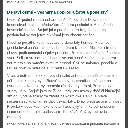
mou velkou úctu a obdiv, že to vydrželi.
Dějství osmé – vesmírná dobrodružství a poselství
Dnes už podruhé poslouchám nadšené povídání Drew o jeho
kosmických misích, především té zatím poslední k Mezinárodní
kosmické stanici. Stejně jako prvně musím říci, že jsem ho
poslouchal se zaujetím a vnímal jeho vlastní nadšení.
Hned na počátku však neustále, v době kdy tlumočník tlumočil,
gestikuloval a něco tiše povídal směrem k Indiře. Měl jsem trochu
obavy, jestli nenastal nějaký problém. Po chvíli se ukázalo, že chce
svou židli za stolem nabídnout k sezení jedné z návštěvnic, která
zatím stála na samém okraji místnosti. Což se nakonec podařilo a
tak se objevily ještě další tři místa k sezení.
V bezprostřední blízkosti povídajícího astronauta seděla skupinka
dětí, jejichž zraky byl střídavě upnuty na promítací plátno a na
astronauta. Kontakt byl opravdu těsný a myslím si, že si to obě
strany užily. Stejně jako ve Zlíně i tady vzbuzovaly tišší či hlučnější
smích vybrané scény ze života na kosmické stanici a pravé
nadšení zavládlo, jak se dalo čekat, když Drew představoval činnost
Krtečka v době kosmického letu. I zde byly snímky odměňovány
nejen smíchem, ale i potleskem. Ten závěrečný byl opravdu
mohutný.
Ihned poté se ujal slova Pavel Suchan a vysvětlil pravidla besedy a