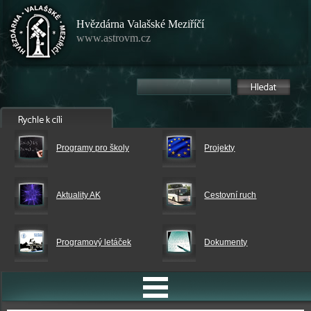
Hvězdárna Valašské Meziříčí
www.astrovm.cz
Programy pro školy
Projekty
Aktuality AK
Cestovní ruch
Programový letáček
Dokumenty