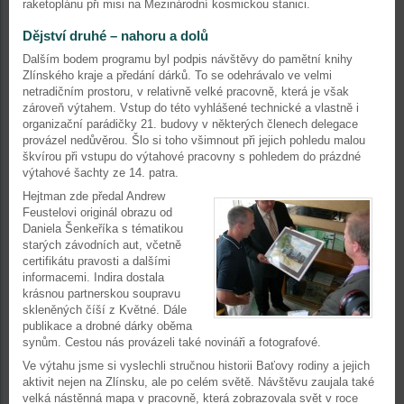
raketoplánu při misi na Mezinárodní kosmickou stanici.
Dějství druhé – nahoru a dolů
Dalším bodem programu byl podpis návštěvy do pamětní knihy
Zlínského kraje a předání dárků. To se odehrávalo ve velmi
netradičním prostoru, v relativně velké pracovně, která je však
zároveň výtahem. Vstup do této vyhlášené technické a vlastně i
organizační parádičky 21. budovy v některých členech delegace
provázel nedůvěrou. Šlo si toho všimnout při jejich pohledu malou
škvírou při vstupu do výtahové pracovny s pohledem do prázdné
výtahové šachty ze 14. patra.
Hejtman zde předal Andrew
Feustelovi originál obrazu od
Daniela Šenkeříka s tématikou
starých závodních aut, včetně
certifikátu pravosti a dalšími
informacemi. Indira dostala
krásnou partnerskou soupravu
skleněných číší z Květné. Dále
publikace a drobné dárky oběma
synům. Cestou nás provázeli také novináři a fotografové.
Ve výtahu jsme si vyslechli stručnou historii Baťovy rodiny a jejich
aktivit nejen na Zlínsku, ale po celém světě. Návštěvu zaujala také
velká nástěnná mapa v pracovně, která zobrazovala svět v roce