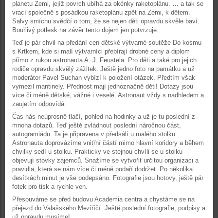
planetu Zemi, jejíž povrch ubíhá za okénky raketoplánu. … a tak se
vrací společně s posádkou raketoplánu zpět na Zemi, k dětem.
Salvy smíchu svědčí o tom, že se nejen děti opravdu skvěle baví.
Bouřlivý potlesk na závěr tento dojem jen potvrzuje.
Teď je pár chvil na předání cen dětské výtvarné soutěže Do kosmu
s Krtkem, kde si malí výtvarníci přebírají drobné ceny a diplom
přímo z rukou astronauta A. J. Feustela. Pro děti a také pro jejich
rodiče opravdu skvělý zážitek. Ještě jedno foto na památku a už
moderátor Pavel Suchan vybízí k položení otázek. Předtím však
vymezil mantinely. Přednost mají jednoznačně děti! Dotazy jsou
více či méně dětské, vážné i veselé. Astronaut vždy s nadhledem a
zaujetím odpovídá.
Čas nás neúprosně tlačí, pohled na hodinky a už je tu poslední z
mnoha dotazů. Teď ještě zvládnout poslední náročnou část,
autogramiádu. Ta je připravena v předsálí u malého stolku.
Astronauta doprovázíme vnitřní částí mimo hlavní koridory a během
chvilky sedí u stolku. Prakticky ve stejnou chvíli se u stolku
objevují stovky zájemců. Snažíme se vytvořit určitou organizaci a
pravidla, která se nám více či méně podaří dodržet. Po několika
desítkách minut je vše podepsáno. Fotografie jsou hotovy, ještě pár
fotek pro tisk a rychle ven.
Přesouváme se před budovu Academia centra a chystáme se na
přejezd do Valašského Meziříčí. Ještě poslední fotografie, podpisy a
už opravdu musíme!