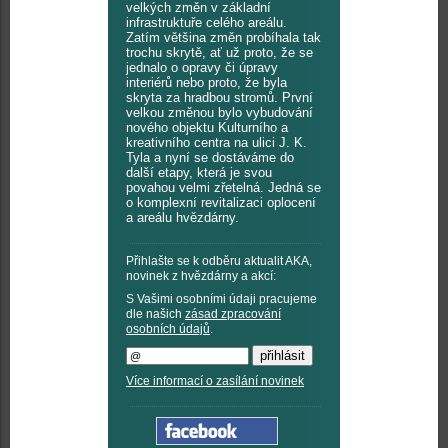
velkých změn v základní
infrastruktuře celého areálu.
Zatím většina změn probíhala tak
trochu skrytě, ať už proto, že se
jednalo o opravy či úpravy
interiérů nebo proto, že byla
skryta za hradbou stromů. První
velkou změnou bylo vybudování
nového objektu Kulturního a
kreativního centra na ulici J. K.
Tyla a nyní se dostáváme do
další etapy, která je svou
povahou velmi zřetelná. Jedná se
o komplexní revitalizaci oplocení
a areálu hvězdárny.
Přihlašte se k odběru aktualit AKA,
novinek z hvězdárny a akcí:
S Vašimi osobními údaji pracujeme
dle našich
zásad zpracování
osobních údajů
.
Více informací o zasílání novinek