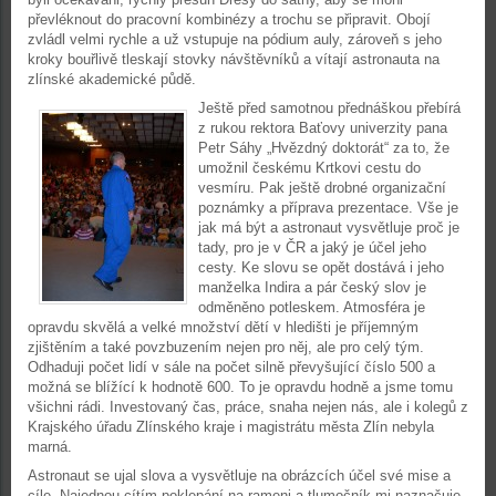
převléknout do pracovní kombinézy a trochu se připravit. Obojí
zvládl velmi rychle a už vstupuje na pódium auly, zároveň s jeho
kroky bouřlivě tleskají stovky návštěvníků a vítají astronauta na
zlínské akademické půdě.
Ještě před samotnou přednáškou přebírá
z rukou rektora Baťovy univerzity pana
Petr Sáhy „Hvězdný doktorát“ za to, že
umožnil českému Krtkovi cestu do
vesmíru. Pak ještě drobné organizační
poznámky a příprava prezentace. Vše je
jak má být a astronaut vysvětluje proč je
tady, pro je v ČR a jaký je účel jeho
cesty. Ke slovu se opět dostává i jeho
manželka Indira a pár český slov je
odměněno potleskem. Atmosféra je
opravdu skvělá a velké množství dětí v hledišti je příjemným
zjištěním a také povzbuzením nejen pro něj, ale pro celý tým.
Odhaduji počet lidí v sále na počet silně převyšující číslo 500 a
možná se blížící k hodnotě 600. To je opravdu hodně a jsme tomu
všichni rádi. Investovaný čas, práce, snaha nejen nás, ale i kolegů z
Krajského úřadu Zlínského kraje i magistrátu města Zlín nebyla
marná.
Astronaut se ujal slova a vysvětluje na obrázcích účel své mise a
cíle. Najednou cítím poklepání na rameni a tlumočník mi naznačuje,