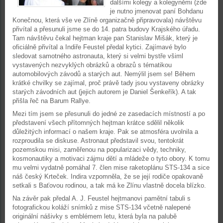
dalšími kolegy a kolegyněmi (zde
je nutno jmenovat paní Bohdanu
Konečnou, která vše ve Zlíně organizačně připravovala) návštěvu
přivítal a přesunuli jsme se do 14. patra budovy Krajského úřadu.
Tam návštěvu čekal hejtman kraje pan Stanislav Mišák, který je
oficiálně přivítal a Indiře Feustel předal kytici. Zajímavé bylo
sledovat samotného astronauta, který si velmi bystře všiml
vystavených nezvyklých obrázků a obrazů s tématikou
automobilových závodů a starých aut. Nemýlil jsem se! Během
krátké chvilky se zajímal, proč právě tady jsou vystaveny obrázky
starých závodních aut (jejich autorem je Daniel Šenkeřík). A tak
přišla řeč na Barum Rallye.
Mezi tím jsem se přesunuli do jedné ze zasedacích místností a po
představení všech přítomných hejtman krátce sdělil několik
důležitých informací o našem kraje. Pak se atmosféra uvolnila a
rozproudila se diskuse. Astronaut představil svou, tentokrát
pozemskou misi, zaměřenou na popularizaci vědy, techniky,
kosmonautiky a motivaci zájmu dětí a mládeže o tyto obory. K tomu
mu velmi vydatně pomáhal 7. člen mise raketoplánu STS-134 a sice
náš český Krteček. Indira vzpomněla, že se její rodiče opakovaně
setkali s Baťovou rodinou, a tak má ke Zlínu vlastně docela blízko.
Na závěr pak předal A. J. Feustel hejtmanovi pamětní tabuli s
fotografickou koláží snímků z mise STS-134 včetně nalepené
originální nášivky s emblémem letu, která byla na palubě