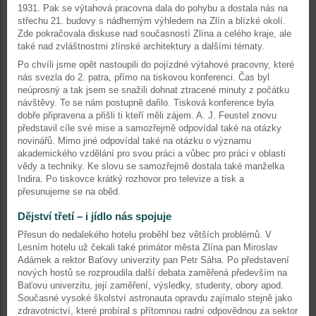
1931. Pak se výtahová pracovna dala do pohybu a dostala nás na
střechu 21. budovy s nádherným výhledem na Zlín a blízké okolí.
Zde pokračovala diskuse nad současností Zlína a celého kraje, ale
také nad zvláštnostmi zlínské architektury a dalšími tématy.
Po chvíli jsme opět nastoupili do pojízdné výtahové pracovny, které
nás svezla do 2. patra, přímo na tiskovou konferenci. Čas byl
neúprosný a tak jsem se snažili dohnat ztracené minuty z počátku
návštěvy. To se nám postupně dařilo. Tisková konference byla
dobře připravena a přišli ti kteří měli zájem. A. J. Feustel znovu
představil cíle své mise a samozřejmě odpovídal také na otázky
novinářů. Mimo jiné odpovídal také na otázku o významu
akademického vzdělání pro svou práci a vůbec pro práci v oblasti
vědy a techniky. Ke slovu se samozřejmě dostala také manželka
Indira. Po tiskovce krátký rozhovor pro televize a tisk a
přesunujeme se na oběd.
Dějství třetí – i jídlo nás spojuje
Přesun do nedalekého hotelu proběhl bez větších problémů. V
Lesním hotelu už čekali také primátor města Zlína pan Miroslav
Adámek a rektor Baťovy univerzity pan Petr Sáha. Po představení
nových hostů se rozproudila další debata zaměřená především na
Baťovu univerzitu, její zaměření, výsledky, studenty, obory apod.
Současné vysoké školství astronauta opravdu zajímalo stejně jako
zdravotnictví, které probíral s přítomnou radní odpovědnou za sektor