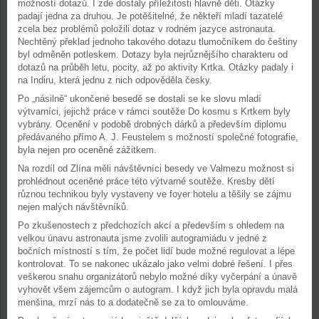
možností dotazů. I zde dostaly příležitosti hlavně děti. Otázky
padají jedna za druhou. Je potěšitelné, že někteří mladí tazatelé
zcela bez problémů položili dotaz v rodném jazyce astronauta.
Nechtěný překlad jednoho takového dotazu tlumočníkem do češtiny
byl odměněn potleskem. Dotazy byla nejrůznějšího charakteru od
dotazů na průběh letu, pocity, až po aktivity Krtka. Otázky padaly i
na Indiru, která jednu z nich odpověděla česky.
Po „násilně“ ukončené besedě se dostali se ke slovu mladí
výtvarníci, jejichž práce v rámci soutěže Do kosmu s Krtkem byly
vybrány. Ocenění v podobě drobných dárků a především diplomu
předávaného přímo A. J. Feustelem s možností společné fotografie,
byla nejen pro oceněné zážitkem.
Na rozdíl od Zlína měli návštěvníci besedy ve Valmezu možnost si
prohlédnout oceněné práce této výtvarné soutěže. Kresby dětí
různou technikou byly vystaveny ve foyer hotelu a těšily se zájmu
nejen malých návštěvníků.
Po zkušenostech z předchozích akcí a především s ohledem na
velkou únavu astronauta jsme zvolili autogramiádu v jedné z
bočních místností s tím, že počet lidí bude možné regulovat a lépe
kontrolovat. To se nakonec ukázalo jako velmi dobré řešení. I přes
veškerou snahu organizátorů nebylo možné díky vyčerpání a únavě
vyhovět všem zájemcům o autogram. I když jich byla opravdu malá
menšina, mrzí nás to a dodatečně se za to omlouváme.