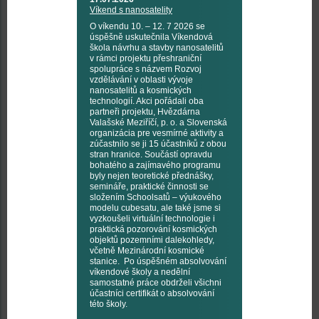
Víkend s nanosatelity
O víkendu 10. – 12. 7 2026 se
úspěšně uskutečnila Víkendová
škola návrhu a stavby nanosatelitů
v rámci projektu přeshraniční
spolupráce s názvem Rozvoj
vzdělávání v oblasti vývoje
nanosatelitů a kosmických
technologií. Akci pořádali oba
partneři projektu, Hvězdárna
Valašské Meziříčí, p. o. a Slovenská
organizácia pre vesmírné aktivity a
zúčastnilo se ji 15 účastníků z obou
stran hranice. Součástí opravdu
bohatého a zajímavého programu
byly nejen teoretické přednášky,
semináře, praktické činnosti se
složením Schoolsatů – výukového
modelu cubesatu, ale také jsme si
vyzkoušeli virtuální technologie i
praktická pozorování kosmických
objektů pozemními dalekohledy,
včetně Mezinárodní kosmické
stanice. Po úspěšném absolvování
víkendové školy a nedělní
samostatné práce obdrželi všichni
účastníci certifikát o absolvování
této školy.