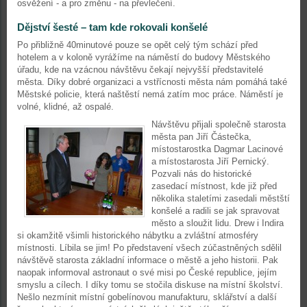
osvěžení - a pro změnu - na převlečení.
Dějství šesté – tam kde rokovali konšelé
Po přibližně 40minutové pouze se opět celý tým schází před
hotelem a v koloně vyrážíme na náměstí do budovy Městského
úřadu, kde na vzácnou návštěvu čekají nejvyšší představitelé
města. Díky dobré organizaci a vstřícnosti města nám pomáhá také
Městské policie, která naštěstí nemá zatím moc práce. Náměstí je
volné, klidné, až ospalé.
Návštěvu přijali společně starosta
města pan Jiří Částečka,
místostarostka Dagmar Lacinové
a místostarosta Jiří Pernický.
Pozvali nás do historické
zasedací místnost, kde již před
několika staletími zasedali městští
konšelé a radili se jak spravovat
město a sloužit lidu. Drew i Indira
si okamžitě všimli historického nábytku a zvláštní atmosféry
místnosti. Líbila se jim! Po představení všech zúčastněných sdělil
návštěvě starosta základní informace o městě a jeho historii. Pak
naopak informoval astronaut o své misi po České republice, jejím
smyslu a cílech. I díky tomu se stočila diskuse na místní školství.
Nešlo nezmínit místní gobelínovou manufakturu, sklářství a další