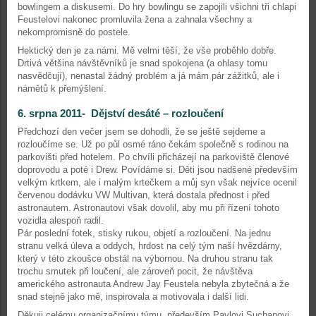
bowlingem a diskusemi. Do hry bowlingu se zapojili všichni tři chlapi
Feustelovi nakonec promluvila žena a zahnala všechny a
nekompromisně do postele.
Hektický den je za námi. Mě velmi těší, že vše proběhlo dobře.
Drtivá většina návštěvníků je snad spokojena (a ohlasy tomu
nasvědčují), nenastal žádný problém a já mám pár zážitků, ale i
námětů k přemýšlení.
6. srpna 2011- Dějství desáté – rozloučení
Předchozí den večer jsem se dohodli, že se ještě sejdeme a
rozloučíme se. Už po půl osmé ráno čekám společně s rodinou na
parkovišti před hotelem. Po chvíli přicházejí na parkoviště členové
doprovodu a poté i Drew. Povídáme si. Děti jsou nadšené především
velkým krtkem, ale i malým krtečkem a můj syn však nejvíce ocenil
červenou dodávku VW Multivan, která dostala přednost i před
astronautem. Astronautovi však dovolil, aby mu při řízení tohoto
vozidla alespoň radil.
Pár poslední fotek, stisky rukou, objetí a rozloučení. Na jednu
stranu velká úleva a oddych, hrdost na celý tým naší hvězdárny,
který v této zkoušce obstál na výbornou. Na druhou stranu tak
trochu smutek při loučení, ale zároveň pocit, že návštěva
amerického astronauta Andrew Jay Feustela nebyla zbytečná a že
snad stejně jako mě, inspirovala a motivovala i další lidi.
Děkuji celému organizačnímu týmu, především Pavlovi Suchanovi,