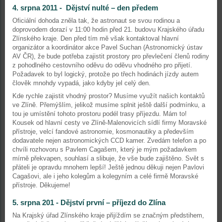
4. srpna 2011 - Dějství nulté – den předem
Oficiální dohoda zněla tak, že astronaut se svou rodinou a
doprovodem dorazí v 11:00 hodin před 21. budovu Krajského úřadu
Zlínského kraje. Den před tím mě však kontaktoval hlavní
organizátor a koordinátor akce Pavel Suchan (Astronomický ústav
AV ČR), že bude potřeba zajistit prostory pro převlečení členů rodiny
z pohodlného cestovního oděvu do oděvu vhodného pro přijetí.
Požadavek to byl logický, protože po třech hodinách jízdy autem
člověk mnohdy vypadá, jako kdyby jel celý den.
Kde rychle zajistit vhodný prostor? Musíme využít našich kontaktů
ve Zlíně. Přemýšlím, jelikož musíme splnit ještě další podmínku, a
tou je umístění tohoto prostoru podél trasy příjezdu. Mám to!
Kousek od hlavní cesty ve Zlíně-Malenovicích sídlí firmy Moravské
přístroje, velcí fandové astronomie, kosmonautiky a především
dodavatele nejen astronomických CCD kamer. Zvedám telefon a po
chvíli rozhovoru s Pavlem Cagašem, který je mým požadavkem
mírně překvapen, souhlasí a slibuje, že vše bude zajištěno. Svět s
přáteli je opravdu mnohem lepší! Ještě jednou děkuji nejen Pavlovi
Cagašovi, ale i jeho kolegům a kolegyním a celé firmě Moravské
přístroje. Děkujeme!
5. srpna 201 - Dějství první – příjezd do Zlína
Na Krajský úřad Zlínského kraje přijíždím se značným předstihem,