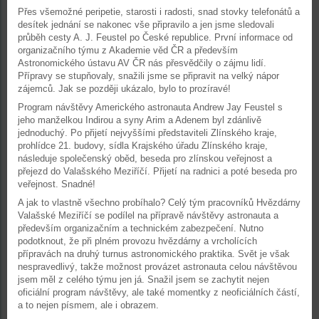
Přes všemožné peripetie, starosti i radosti, snad stovky telefonátů a
desítek jednání se nakonec vše připravilo a jen jsme sledovali
průběh cesty A. J. Feustel po České republice. První informace od
organizačního týmu z Akademie věd ČR a především
Astronomického ústavu AV ČR nás přesvědčily o zájmu lidí.
Přípravy se stupňovaly, snažili jsme se připravit na velký nápor
zájemců. Jak se později ukázalo, bylo to prozíravé!
Program návštěvy Amerického astronauta Andrew Jay Feustel s
jeho manželkou Indirou a syny Arim a Adenem byl zdánlivě
jednoduchý. Po přijetí nejvyššími představiteli Zlínského kraje,
prohlídce 21. budovy, sídla Krajského úřadu Zlínského kraje,
následuje společenský oběd, beseda pro zlínskou veřejnost a
přejezd do Valašského Meziříčí. Přijetí na radnici a poté beseda pro
veřejnost. Snadné!
A jak to vlastně všechno probíhalo? Celý tým pracovníků Hvězdárny
Valašské Meziříčí se podílel na přípravě návštěvy astronauta a
především organizačním a technickém zabezpečení. Nutno
podotknout, že při plném provozu hvězdárny a vrcholících
přípravách na druhý turnus astronomického praktika. Svět je však
nespravedlivý, takže možnost provázet astronauta celou návštěvou
jsem měl z celého týmu jen já. Snažil jsem se zachytit nejen
oficiální program návštěvy, ale také momentky z neoficiálních částí,
a to nejen písmem, ale i obrazem.