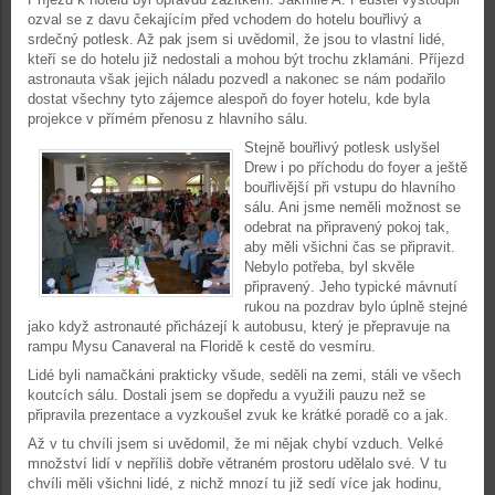
ozval se z davu čekajícím před vchodem do hotelu bouřlivý a
srdečný potlesk. Až pak jsem si uvědomil, že jsou to vlastní lidé,
kteří se do hotelu již nedostali a mohou být trochu zklamáni. Příjezd
astronauta však jejich náladu pozvedl a nakonec se nám podařilo
dostat všechny tyto zájemce alespoň do foyer hotelu, kde byla
projekce v přímém přenosu z hlavního sálu.
Stejně bouřlivý potlesk uslyšel
Drew i po příchodu do foyer a ještě
bouřlivější při vstupu do hlavního
sálu. Ani jsme neměli možnost se
odebrat na připravený pokoj tak,
aby měli všichni čas se připravit.
Nebylo potřeba, byl skvěle
připravený. Jeho typické mávnutí
rukou na pozdrav bylo úplně stejné
jako když astronauté přicházejí k autobusu, který je přepravuje na
rampu Mysu Canaveral na Floridě k cestě do vesmíru.
Lidé byli namačkáni prakticky všude, seděli na zemi, stáli ve všech
koutcích sálu. Dostali jsem se dopředu a využili pauzu než se
připravila prezentace a vyzkoušel zvuk ke krátké poradě co a jak.
Až v tu chvíli jsem si uvědomil, že mi nějak chybí vzduch. Velké
množství lidí v nepříliš dobře větraném prostoru udělalo své. V tu
chvíli měli všichni lidé, z nichž mnozí tu již sedí více jak hodinu,