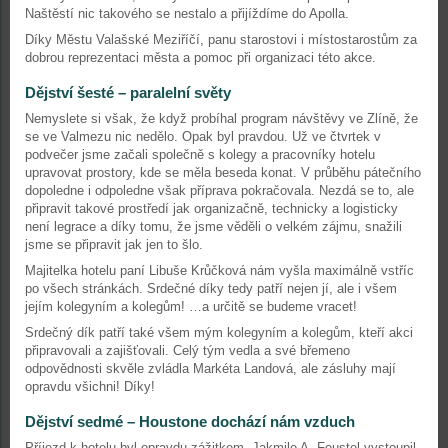
Naštěstí nic takového se nestalo a přijíždíme do Apolla.
Díky Městu Valašské Meziříčí, panu starostovi i místostarostům za
dobrou reprezentaci města a pomoc při organizaci této akce.
Dějství šesté – paralelní světy
Nemyslete si však, že když probíhal program návštěvy ve Zlíně, že
se ve Valmezu nic nedělo. Opak byl pravdou. Už ve čtvrtek v
podvečer jsme začali společně s kolegy a pracovníky hotelu
upravovat prostory, kde se měla beseda konat. V průběhu pátečního
dopoledne i odpoledne však příprava pokračovala. Nezdá se to, ale
připravit takové prostředí jak organizačně, technicky a logisticky
není legrace a díky tomu, že jsme věděli o velkém zájmu, snažili
jsme se připravit jak jen to šlo.
Majitelka hotelu paní Libuše Krůčková nám vyšla maximálně vstříc
po všech stránkách. Srdečné díky tedy patří nejen jí, ale i všem
jejím kolegyním a kolegům! …a určitě se budeme vracet!
Srdečný dík patří také všem mým kolegyním a kolegům, kteří akci
připravovali a zajišťovali. Celý tým vedla a své břemeno
odpovědnosti skvěle zvládla Markéta Landová, ale zásluhy mají
opravdu všichni! Díky!
Dějství sedmé – Houstone dochází nám vzduch
Příjezd k hotelu byl opravdu zážitkem. Jakmile A. Feustel vystoupil