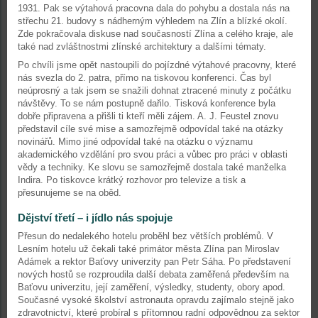
1931. Pak se výtahová pracovna dala do pohybu a dostala nás na
střechu 21. budovy s nádherným výhledem na Zlín a blízké okolí.
Zde pokračovala diskuse nad současností Zlína a celého kraje, ale
také nad zvláštnostmi zlínské architektury a dalšími tématy.
Po chvíli jsme opět nastoupili do pojízdné výtahové pracovny, které
nás svezla do 2. patra, přímo na tiskovou konferenci. Čas byl
neúprosný a tak jsem se snažili dohnat ztracené minuty z počátku
návštěvy. To se nám postupně dařilo. Tisková konference byla
dobře připravena a přišli ti kteří měli zájem. A. J. Feustel znovu
představil cíle své mise a samozřejmě odpovídal také na otázky
novinářů. Mimo jiné odpovídal také na otázku o významu
akademického vzdělání pro svou práci a vůbec pro práci v oblasti
vědy a techniky. Ke slovu se samozřejmě dostala také manželka
Indira. Po tiskovce krátký rozhovor pro televize a tisk a
přesunujeme se na oběd.
Dějství třetí – i jídlo nás spojuje
Přesun do nedalekého hotelu proběhl bez větších problémů. V
Lesním hotelu už čekali také primátor města Zlína pan Miroslav
Adámek a rektor Baťovy univerzity pan Petr Sáha. Po představení
nových hostů se rozproudila další debata zaměřená především na
Baťovu univerzitu, její zaměření, výsledky, studenty, obory apod.
Současné vysoké školství astronauta opravdu zajímalo stejně jako
zdravotnictví, které probíral s přítomnou radní odpovědnou za sektor