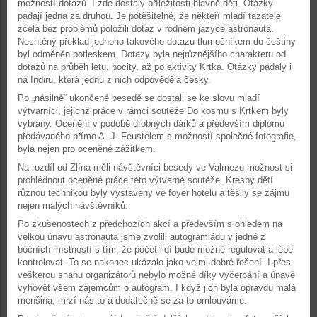
možností dotazů. I zde dostaly příležitosti hlavně děti. Otázky
padají jedna za druhou. Je potěšitelné, že někteří mladí tazatelé
zcela bez problémů položili dotaz v rodném jazyce astronauta.
Nechtěný překlad jednoho takového dotazu tlumočníkem do češtiny
byl odměněn potleskem. Dotazy byla nejrůznějšího charakteru od
dotazů na průběh letu, pocity, až po aktivity Krtka. Otázky padaly i
na Indiru, která jednu z nich odpověděla česky.
Po „násilně“ ukončené besedě se dostali se ke slovu mladí
výtvarníci, jejichž práce v rámci soutěže Do kosmu s Krtkem byly
vybrány. Ocenění v podobě drobných dárků a především diplomu
předávaného přímo A. J. Feustelem s možností společné fotografie,
byla nejen pro oceněné zážitkem.
Na rozdíl od Zlína měli návštěvníci besedy ve Valmezu možnost si
prohlédnout oceněné práce této výtvarné soutěže. Kresby dětí
různou technikou byly vystaveny ve foyer hotelu a těšily se zájmu
nejen malých návštěvníků.
Po zkušenostech z předchozích akcí a především s ohledem na
velkou únavu astronauta jsme zvolili autogramiádu v jedné z
bočních místností s tím, že počet lidí bude možné regulovat a lépe
kontrolovat. To se nakonec ukázalo jako velmi dobré řešení. I přes
veškerou snahu organizátorů nebylo možné díky vyčerpání a únavě
vyhovět všem zájemcům o autogram. I když jich byla opravdu malá
menšina, mrzí nás to a dodatečně se za to omlouváme.