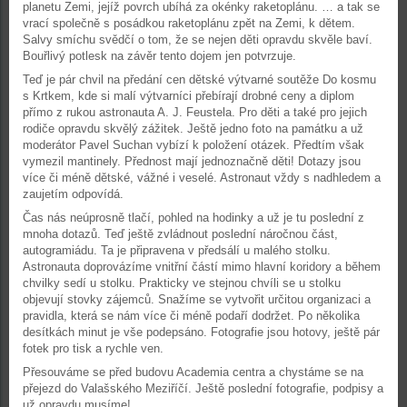
planetu Zemi, jejíž povrch ubíhá za okénky raketoplánu. … a tak se
vrací společně s posádkou raketoplánu zpět na Zemi, k dětem.
Salvy smíchu svědčí o tom, že se nejen děti opravdu skvěle baví.
Bouřlivý potlesk na závěr tento dojem jen potvrzuje.
Teď je pár chvil na předání cen dětské výtvarné soutěže Do kosmu
s Krtkem, kde si malí výtvarníci přebírají drobné ceny a diplom
přímo z rukou astronauta A. J. Feustela. Pro děti a také pro jejich
rodiče opravdu skvělý zážitek. Ještě jedno foto na památku a už
moderátor Pavel Suchan vybízí k položení otázek. Předtím však
vymezil mantinely. Přednost mají jednoznačně děti! Dotazy jsou
více či méně dětské, vážné i veselé. Astronaut vždy s nadhledem a
zaujetím odpovídá.
Čas nás neúprosně tlačí, pohled na hodinky a už je tu poslední z
mnoha dotazů. Teď ještě zvládnout poslední náročnou část,
autogramiádu. Ta je připravena v předsálí u malého stolku.
Astronauta doprovázíme vnitřní částí mimo hlavní koridory a během
chvilky sedí u stolku. Prakticky ve stejnou chvíli se u stolku
objevují stovky zájemců. Snažíme se vytvořit určitou organizaci a
pravidla, která se nám více či méně podaří dodržet. Po několika
desítkách minut je vše podepsáno. Fotografie jsou hotovy, ještě pár
fotek pro tisk a rychle ven.
Přesouváme se před budovu Academia centra a chystáme se na
přejezd do Valašského Meziříčí. Ještě poslední fotografie, podpisy a
už opravdu musíme!