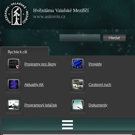
Hvězdárna Valašské Meziříčí
www.astrovm.cz
Programy pro školy
Projekty
Aktuality AK
Cestovní ruch
Programový letáček
Dokumenty