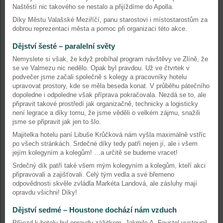
Naštěstí nic takového se nestalo a přijíždíme do Apolla.
Díky Městu Valašské Meziříčí, panu starostovi i místostarostům za
dobrou reprezentaci města a pomoc při organizaci této akce.
Dějství šesté – paralelní světy
Nemyslete si však, že když probíhal program návštěvy ve Zlíně, že
se ve Valmezu nic nedělo. Opak byl pravdou. Už ve čtvrtek v
podvečer jsme začali společně s kolegy a pracovníky hotelu
upravovat prostory, kde se měla beseda konat. V průběhu pátečního
dopoledne i odpoledne však příprava pokračovala. Nezdá se to, ale
připravit takové prostředí jak organizačně, technicky a logisticky
není legrace a díky tomu, že jsme věděli o velkém zájmu, snažili
jsme se připravit jak jen to šlo.
Majitelka hotelu paní Libuše Krůčková nám vyšla maximálně vstříc
po všech stránkách. Srdečné díky tedy patří nejen jí, ale i všem
jejím kolegyním a kolegům! …a určitě se budeme vracet!
Srdečný dík patří také všem mým kolegyním a kolegům, kteří akci
připravovali a zajišťovali. Celý tým vedla a své břemeno
odpovědnosti skvěle zvládla Markéta Landová, ale zásluhy mají
opravdu všichni! Díky!
Dějství sedmé – Houstone dochází nám vzduch
Příjezd k hotelu byl opravdu zážitkem. Jakmile A. Feustel vystoupil