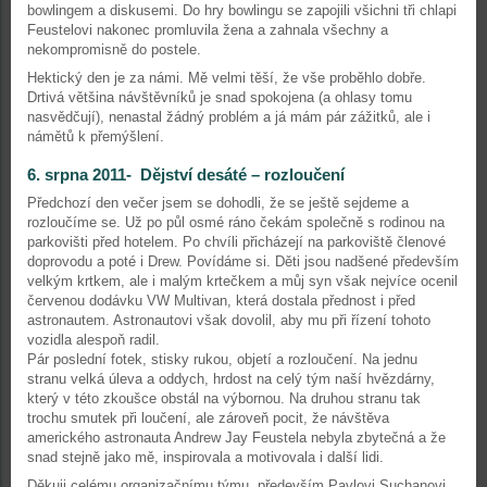
bowlingem a diskusemi. Do hry bowlingu se zapojili všichni tři chlapi
Feustelovi nakonec promluvila žena a zahnala všechny a
nekompromisně do postele.
Hektický den je za námi. Mě velmi těší, že vše proběhlo dobře.
Drtivá většina návštěvníků je snad spokojena (a ohlasy tomu
nasvědčují), nenastal žádný problém a já mám pár zážitků, ale i
námětů k přemýšlení.
6. srpna 2011- Dějství desáté – rozloučení
Předchozí den večer jsem se dohodli, že se ještě sejdeme a
rozloučíme se. Už po půl osmé ráno čekám společně s rodinou na
parkovišti před hotelem. Po chvíli přicházejí na parkoviště členové
doprovodu a poté i Drew. Povídáme si. Děti jsou nadšené především
velkým krtkem, ale i malým krtečkem a můj syn však nejvíce ocenil
červenou dodávku VW Multivan, která dostala přednost i před
astronautem. Astronautovi však dovolil, aby mu při řízení tohoto
vozidla alespoň radil.
Pár poslední fotek, stisky rukou, objetí a rozloučení. Na jednu
stranu velká úleva a oddych, hrdost na celý tým naší hvězdárny,
který v této zkoušce obstál na výbornou. Na druhou stranu tak
trochu smutek při loučení, ale zároveň pocit, že návštěva
amerického astronauta Andrew Jay Feustela nebyla zbytečná a že
snad stejně jako mě, inspirovala a motivovala i další lidi.
Děkuji celému organizačnímu týmu, především Pavlovi Suchanovi,