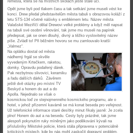
řemesla, která se na místních školách ještě stále učí.
Opět jsme byli pod tlakem času a tak setkání jsme museli vést ke
konci. Drew předal představitelům města tabuli s obrazovou koláží z
letu STS-134 včetně nášivky s emblémem letu. Název města
Valašské Meziříčí dělal Drewovi velké problémy a když měl napsat
na tabuli své osobní věnování, tak jsme mu museli na papírek
předepsat, jak se onen dlouhý, divný a těžko vyslovitelný název
píše. Zvládl to! Při běžném hovoru se mu zamlouvalo kratší
„Valmez“.
Na oplátku dostal od města
nádherný frgál se skvěle
vyvedeným Krtečkem, raketou,
domky. Opravdu podařený dárek.
Pak nezbytnou slivovici, keramiku
a řadu dalších dárků. Závěrem
ještě dvě otázky pro místní TV
Beskyd a honem do aut a do
Apolla. Nejednalo se však o
kosmickou loď ze stejnojmenného kosmického programu, ale o
hotel, v jehož přízemní kavárně se má konat beseda pro veřejnost.
Už telefonické informace staré desítky minut říkaly jasně: Je zcela
plno! Honem do aut a na besedu. Cesty byly prázdné, tak jsme
alespoň pokynutím ruky míněným jako poděkování kývali na
příslušníky Městské policie, která stála připravena v potenciálně
kritických místech, kde by nás mohl zaskočit dopravní problém.