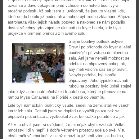
ozval se z davu čekajícím před vchodem do hotelu bouřlivý a
srdečný potlesk. Až pak jsem si uvědomil, že jsou to vlastní lidé,
kteří se do hotelu již nedostali a mohou být trochu zklamáni. Příjezd
astronauta však jejich náladu pozvedl a nakonec se nám podařilo
dostat všechny tyto zájemce alespoň do foyer hotelu, kde byla
projekce v přímém přenosu z hlavního sálu.
Stejně bouřlivý potlesk uslyšel
Drew i po příchodu do foyer a ještě
bouřlivější při vstupu do hlavního
sálu. Ani jsme neměli možnost se
odebrat na připravený pokoj tak,
aby měli všichni čas se připravit.
Nebylo potřeba, byl skvěle
připravený. Jeho typické mávnutí
rukou na pozdrav bylo úplně stejné
jako když astronauté přicházejí k autobusu, který je přepravuje na
rampu Mysu Canaveral na Floridě k cestě do vesmíru.
Lidé byli namačkáni prakticky všude, seděli na zemi, stáli ve všech
koutcích sálu. Dostali jsem se dopředu a využili pauzu než se
připravila prezentace a vyzkoušel zvuk ke krátké poradě co a jak.
Až v tu chvíli jsem si uvědomil, že mi nějak chybí vzduch. Velké
množství lidí v nepříliš dobře větraném prostoru udělalo své. V tu
chvíli měli všichni lidé, z nichž mnozí tu již sedí více jak hodinu,