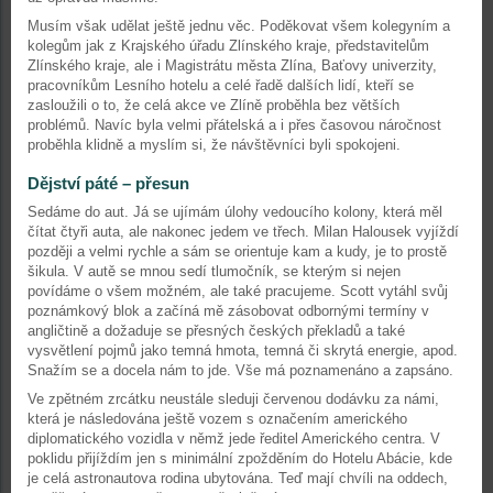
Musím však udělat ještě jednu věc. Poděkovat všem kolegyním a
kolegům jak z Krajského úřadu Zlínského kraje, představitelům
Zlínského kraje, ale i Magistrátu města Zlína, Baťovy univerzity,
pracovníkům Lesního hotelu a celé řadě dalších lidí, kteří se
zasloužili o to, že celá akce ve Zlíně proběhla bez větších
problémů. Navíc byla velmi přátelská a i přes časovou náročnost
proběhla klidně a myslím si, že návštěvníci byli spokojeni.
Dějství páté – přesun
Sedáme do aut. Já se ujímám úlohy vedoucího kolony, která měl
čítat čtyři auta, ale nakonec jedem ve třech. Milan Halousek vyjíždí
později a velmi rychle a sám se orientuje kam a kudy, je to prostě
šikula. V autě se mnou sedí tlumočník, se kterým si nejen
povídáme o všem možném, ale také pracujeme. Scott vytáhl svůj
poznámkový blok a začíná mě zásobovat odbornými termíny v
angličtině a dožaduje se přesných českých překladů a také
vysvětlení pojmů jako temná hmota, temná či skrytá energie, apod.
Snažím se a docela nám to jde. Vše má poznamenáno a zapsáno.
Ve zpětném zrcátku neustále sleduji červenou dodávku za námi,
která je následována ještě vozem s označením amerického
diplomatického vozidla v němž jede ředitel Amerického centra. V
poklidu přijíždím jen s minimální zpožděním do Hotelu Abácie, kde
je celá astronautova rodina ubytována. Teď mají chvíli na oddech,