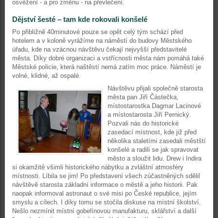
osvěžení - a pro změnu - na převlečení.
Dějství šesté – tam kde rokovali konšelé
Po přibližně 40minutové pouze se opět celý tým schází před
hotelem a v koloně vyrážíme na náměstí do budovy Městského
úřadu, kde na vzácnou návštěvu čekají nejvyšší představitelé
města. Díky dobré organizaci a vstřícnosti města nám pomáhá také
Městské policie, která naštěstí nemá zatím moc práce. Náměstí je
volné, klidné, až ospalé.
Návštěvu přijali společně starosta
města pan Jiří Částečka,
místostarostka Dagmar Lacinové
a místostarosta Jiří Pernický.
Pozvali nás do historické
zasedací místnost, kde již před
několika staletími zasedali městští
konšelé a radili se jak spravovat
město a sloužit lidu. Drew i Indira
si okamžitě všimli historického nábytku a zvláštní atmosféry
místnosti. Líbila se jim! Po představení všech zúčastněných sdělil
návštěvě starosta základní informace o městě a jeho historii. Pak
naopak informoval astronaut o své misi po České republice, jejím
smyslu a cílech. I díky tomu se stočila diskuse na místní školství.
Nešlo nezmínit místní gobelínovou manufakturu, sklářství a další