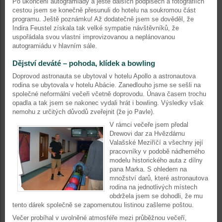
Po ukončení autogramiády a ještě dalších podpisech a fotografiích
cestou jsem se konečně přesunuli do hotelu na soukromou část
programu. Ještě poznámku! Až dodatečně jsem se dověděl, že
Indira Feustel získala tak velké sympatie návštěvníků, že
uspořádala svou vlastní improvizovanou a neplánovanou
autogramiádu v hlavním sále.
Dějství deváté – pohoda, klídek a bowling
Doprovod astronauta se ubytoval v hotelu Apollo a astronautova
rodina se ubytovala v hotelu Abácie. Zanedlouho jsme se sešli na
společné neformální večeři včetně doprovodu. Únava časem trochu
opadla a tak jsem se nakonec vydali hrát i bowling. Výsledky však
nemohu z určitých důvodů zveřejnit (že jo Pavle).
V rámci večeře jsem předal
Drewovi dar za Hvězdárnu
Valašské Meziříčí a všechny její
pracovníky v podobě nádherného
modelu historického auta z dílny
pana Marka. S ohledem na
množství darů, které astronautova
rodina na jednotlivých místech
obdržela jsem se dohodli, že mu
tento dárek společně se zapomenutou listinou zašleme poštou.
Večer probíhal v uvolněné atmosféře mezi průběžnou večeří,