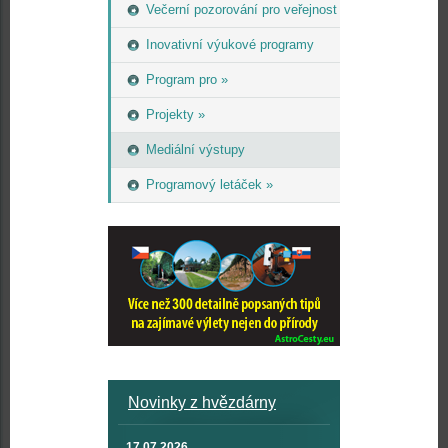
Večerní pozorování pro veřejnost
Inovativní výukové programy
Program pro »
Projekty »
Mediální výstupy
Programový letáček »
Novinky z hvězdárny
17.07.2026