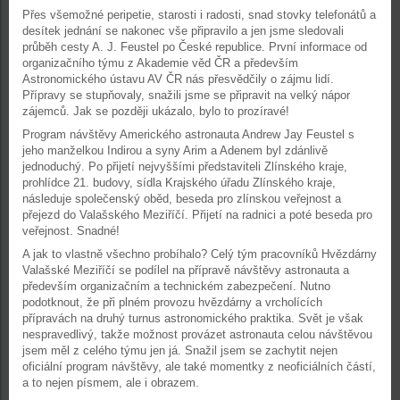
Přes všemožné peripetie, starosti i radosti, snad stovky telefonátů a
desítek jednání se nakonec vše připravilo a jen jsme sledovali
průběh cesty A. J. Feustel po České republice. První informace od
organizačního týmu z Akademie věd ČR a především
Astronomického ústavu AV ČR nás přesvědčily o zájmu lidí.
Přípravy se stupňovaly, snažili jsme se připravit na velký nápor
zájemců. Jak se později ukázalo, bylo to prozíravé!
Program návštěvy Amerického astronauta Andrew Jay Feustel s
jeho manželkou Indirou a syny Arim a Adenem byl zdánlivě
jednoduchý. Po přijetí nejvyššími představiteli Zlínského kraje,
prohlídce 21. budovy, sídla Krajského úřadu Zlínského kraje,
následuje společenský oběd, beseda pro zlínskou veřejnost a
přejezd do Valašského Meziříčí. Přijetí na radnici a poté beseda pro
veřejnost. Snadné!
A jak to vlastně všechno probíhalo? Celý tým pracovníků Hvězdárny
Valašské Meziříčí se podílel na přípravě návštěvy astronauta a
především organizačním a technickém zabezpečení. Nutno
podotknout, že při plném provozu hvězdárny a vrcholících
přípravách na druhý turnus astronomického praktika. Svět je však
nespravedlivý, takže možnost provázet astronauta celou návštěvou
jsem měl z celého týmu jen já. Snažil jsem se zachytit nejen
oficiální program návštěvy, ale také momentky z neoficiálních částí,
a to nejen písmem, ale i obrazem.