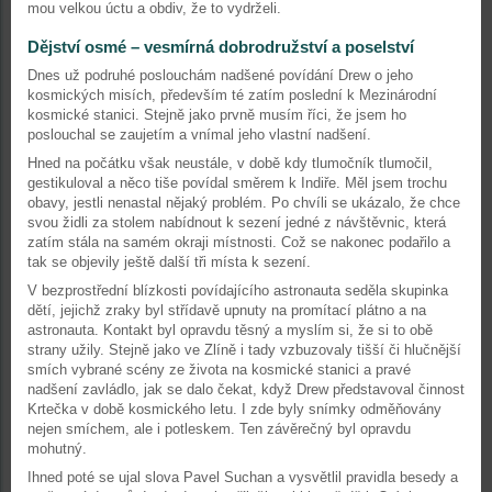
mou velkou úctu a obdiv, že to vydrželi.
Dějství osmé – vesmírná dobrodružství a poselství
Dnes už podruhé poslouchám nadšené povídání Drew o jeho
kosmických misích, především té zatím poslední k Mezinárodní
kosmické stanici. Stejně jako prvně musím říci, že jsem ho
poslouchal se zaujetím a vnímal jeho vlastní nadšení.
Hned na počátku však neustále, v době kdy tlumočník tlumočil,
gestikuloval a něco tiše povídal směrem k Indiře. Měl jsem trochu
obavy, jestli nenastal nějaký problém. Po chvíli se ukázalo, že chce
svou židli za stolem nabídnout k sezení jedné z návštěvnic, která
zatím stála na samém okraji místnosti. Což se nakonec podařilo a
tak se objevily ještě další tři místa k sezení.
V bezprostřední blízkosti povídajícího astronauta seděla skupinka
dětí, jejichž zraky byl střídavě upnuty na promítací plátno a na
astronauta. Kontakt byl opravdu těsný a myslím si, že si to obě
strany užily. Stejně jako ve Zlíně i tady vzbuzovaly tišší či hlučnější
smích vybrané scény ze života na kosmické stanici a pravé
nadšení zavládlo, jak se dalo čekat, když Drew představoval činnost
Krtečka v době kosmického letu. I zde byly snímky odměňovány
nejen smíchem, ale i potleskem. Ten závěrečný byl opravdu
mohutný.
Ihned poté se ujal slova Pavel Suchan a vysvětlil pravidla besedy a