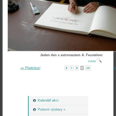
Jeden den s astronautem A. Feustelem
Zvětšit
«« Předchozí
N
6
7
8
9
10
Kalendář akcí
Putovní výstavy »