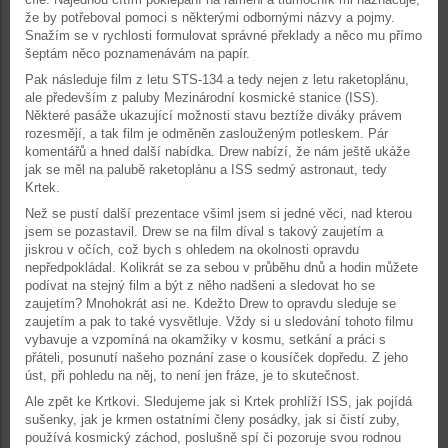
že by potřeboval pomoci s některými odbornými názvy a pojmy.
Snažím se v rychlosti formulovat správné překlady a něco mu přímo
šeptám něco poznamenávám na papír.
Pak následuje film z letu STS-134 a tedy nejen z letu raketoplánu,
ale především z paluby Mezinárodní kosmické stanice (ISS).
Některé pasáže ukazující možnosti stavu beztíže diváky právem
rozesmějí, a tak film je odměněn zaslouženým potleskem. Pár
komentářů a hned další nabídka. Drew nabízí, že nám ještě ukáže
jak se měl na palubě raketoplánu a ISS sedmý astronaut, tedy
Krtek.
Než se pustí další prezentace všiml jsem si jedné věci, nad kterou
jsem se pozastavil. Drew se na film díval s takový zaujetím a
jiskrou v očích, což bych s ohledem na okolnosti opravdu
nepředpokládal. Kolikrát se za sebou v průběhu dnů a hodin můžete
podívat na stejný film a být z něho nadšeni a sledovat ho se
zaujetím? Mnohokrát asi ne. Kdežto Drew to opravdu sleduje se
zaujetím a pak to také vysvětluje. Vždy si u sledování tohoto filmu
vybavuje a vzpomíná na okamžiky v kosmu, setkání a práci s
přáteli, posunutí našeho poznání zase o kousíček dopředu. Z jeho
úst, při pohledu na něj, to není jen fráze, je to skutečnost.
Ale zpět ke Krtkovi. Sledujeme jak si Krtek prohlíží ISS, jak pojídá
sušenky, jak je krmen ostatními členy posádky, jak si čistí zuby,
používá kosmický záchod, poslušně spí či pozoruje svou rodnou