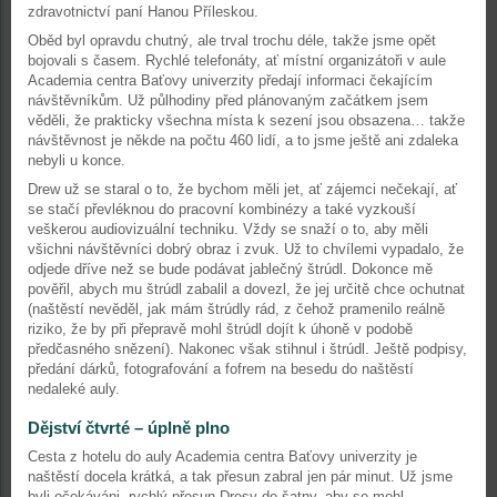
zdravotnictví paní Hanou Příleskou.
Oběd byl opravdu chutný, ale trval trochu déle, takže jsme opět
bojovali s časem. Rychlé telefonáty, ať místní organizátoři v aule
Academia centra Baťovy univerzity předají informaci čekajícím
návštěvníkům. Už půlhodiny před plánovaným začátkem jsem
věděli, že prakticky všechna místa k sezení jsou obsazena… takže
návštěvnost je někde na počtu 460 lidí, a to jsme ještě ani zdaleka
nebyli u konce.
Drew už se staral o to, že bychom měli jet, ať zájemci nečekají, ať
se stačí převléknou do pracovní kombinézy a také vyzkouší
veškerou audiovizuální techniku. Vždy se snaží o to, aby měli
všichni návštěvníci dobrý obraz i zvuk. Už to chvílemi vypadalo, že
odjede dříve než se bude podávat jablečný štrúdl. Dokonce mě
pověřil, abych mu štrúdl zabalil a dovezl, že jej určitě chce ochutnat
(naštěstí nevěděl, jak mám štrúdly rád, z čehož pramenilo reálně
riziko, že by při přepravě mohl štrúdl dojít k úhoně v podobě
předčasného snězení). Nakonec však stihnul i štrúdl. Ještě podpisy,
předání dárků, fotografování a fofrem na besedu do naštěstí
nedaleké auly.
Dějství čtvrté – úplně plno
Cesta z hotelu do auly Academia centra Baťovy univerzity je
naštěstí docela krátká, a tak přesun zabral jen pár minut. Už jsme
byli očekáváni, rychlý přesun Dresy do šatny, aby se mohl