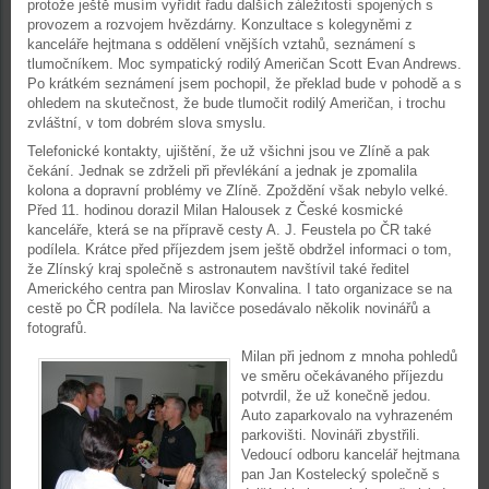
protože ještě musím vyřídit řadu dalších záležitostí spojených s
provozem a rozvojem hvězdárny. Konzultace s kolegyněmi z
kanceláře hejtmana s oddělení vnějších vztahů, seznámení s
tlumočníkem. Moc sympatický rodilý Američan Scott Evan Andrews.
Po krátkém seznámení jsem pochopil, že překlad bude v pohodě a s
ohledem na skutečnost, že bude tlumočit rodilý Američan, i trochu
zvláštní, v tom dobrém slova smyslu.
Telefonické kontakty, ujištění, že už všichni jsou ve Zlíně a pak
čekání. Jednak se zdrželi při převlékání a jednak je zpomalila
kolona a dopravní problémy ve Zlíně. Zpoždění však nebylo velké.
Před 11. hodinou dorazil Milan Halousek z České kosmické
kanceláře, která se na přípravě cesty A. J. Feustela po ČR také
podílela. Krátce před příjezdem jsem ještě obdržel informaci o tom,
že Zlínský kraj společně s astronautem navštívil také ředitel
Amerického centra pan Miroslav Konvalina. I tato organizace se na
cestě po ČR podílela. Na lavičce posedávalo několik novinářů a
fotografů.
Milan při jednom z mnoha pohledů
ve směru očekávaného příjezdu
potvrdil, že už konečně jedou.
Auto zaparkovalo na vyhrazeném
parkovišti. Novináři zbystřili.
Vedoucí odboru kancelář hejtmana
pan Jan Kostelecký společně s