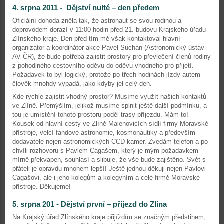
4. srpna 2011 - Dějství nulté – den předem
Oficiální dohoda zněla tak, že astronaut se svou rodinou a
doprovodem dorazí v 11:00 hodin před 21. budovu Krajského úřadu
Zlínského kraje. Den před tím mě však kontaktoval hlavní
organizátor a koordinátor akce Pavel Suchan (Astronomický ústav
AV ČR), že bude potřeba zajistit prostory pro převlečení členů rodiny
z pohodlného cestovního oděvu do oděvu vhodného pro přijetí.
Požadavek to byl logický, protože po třech hodinách jízdy autem
člověk mnohdy vypadá, jako kdyby jel celý den.
Kde rychle zajistit vhodný prostor? Musíme využít našich kontaktů
ve Zlíně. Přemýšlím, jelikož musíme splnit ještě další podmínku, a
tou je umístění tohoto prostoru podél trasy příjezdu. Mám to!
Kousek od hlavní cesty ve Zlíně-Malenovicích sídlí firmy Moravské
přístroje, velcí fandové astronomie, kosmonautiky a především
dodavatele nejen astronomických CCD kamer. Zvedám telefon a po
chvíli rozhovoru s Pavlem Cagašem, který je mým požadavkem
mírně překvapen, souhlasí a slibuje, že vše bude zajištěno. Svět s
přáteli je opravdu mnohem lepší! Ještě jednou děkuji nejen Pavlovi
Cagašovi, ale i jeho kolegům a kolegyním a celé firmě Moravské
přístroje. Děkujeme!
5. srpna 201 - Dějství první – příjezd do Zlína
Na Krajský úřad Zlínského kraje přijíždím se značným předstihem,