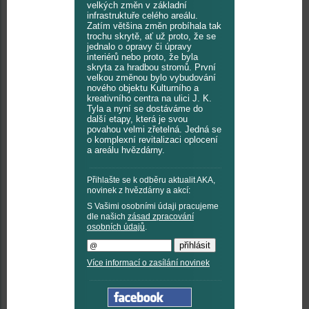
velkých změn v základní
infrastruktuře celého areálu.
Zatím většina změn probíhala tak
trochu skrytě, ať už proto, že se
jednalo o opravy či úpravy
interiérů nebo proto, že byla
skryta za hradbou stromů. První
velkou změnou bylo vybudování
nového objektu Kulturního a
kreativního centra na ulici J. K.
Tyla a nyní se dostáváme do
další etapy, která je svou
povahou velmi zřetelná. Jedná se
o komplexní revitalizaci oplocení
a areálu hvězdárny.
Přihlašte se k odběru aktualit AKA,
novinek z hvězdárny a akcí:
S Vašimi osobními údaji pracujeme
dle našich
zásad zpracování
osobních údajů
.
Více informací o zasílání novinek