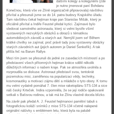
dalšími kolegy a kolegyněmi (zde
je nutno jmenovat paní Bohdanu
Konečnou, která vše ve Zlíně organizačně připravovala) návštěvu
přivítal a přesunuli jsme se do 14. patra budovy Krajského úřadu.
Tam návštěvu čekal hejtman kraje pan Stanislav Mišák, který je
oficiálně přivítal a Indiře Feustel předal kytici. Zajímavé bylo
sledovat samotného astronauta, který si velmi bystře všiml
vystavených nezvyklých obrázků a obrazů s tématikou
automobilových závodů a starých aut. Nemýlil jsem se! Během
krátké chvilky se zajímal, proč právě tady jsou vystaveny obrázky
starých závodních aut (jejich autorem je Daniel Šenkeřík). A tak
přišla řeč na Barum Rallye.
Mezi tím jsem se přesunuli do jedné ze zasedacích místností a po
představení všech přítomných hejtman krátce sdělil několik
důležitých informací o našem kraje. Pak se atmosféra uvolnila a
rozproudila se diskuse. Astronaut představil svou, tentokrát
pozemskou misi, zaměřenou na popularizaci vědy, techniky,
kosmonautiky a motivaci zájmu dětí a mládeže o tyto obory. K tomu
mu velmi vydatně pomáhal 7. člen mise raketoplánu STS-134 a sice
náš český Krteček. Indira vzpomněla, že se její rodiče opakovaně
setkali s Baťovou rodinou, a tak má ke Zlínu vlastně docela blízko.
Na závěr pak předal A. J. Feustel hejtmanovi pamětní tabuli s
fotografickou koláží snímků z mise STS-134 včetně nalepené
originální nášivky s emblémem letu, která byla na palubě