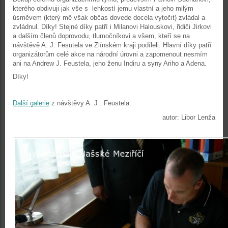
kterého obdivuji jak vše s lehkostí jemu vlastní a jeho milým
úsměvem (který mě však občas dovede docela vytočit) zvládal a
zvládnul. Díky! Stejné díky patří i Milanovi Halouskovi, řidiči Jirkovi
a dalším členů doprovodu, tlumočníkovi a všem, kteří se na
návštěvě A. J. Fesutela ve Zlínském kraji podíleli. Hlavní díky patří
organizátorům celé akce na národní úrovni a zapomenout nesmím
ani na Andrew J. Feustela, jeho ženu Indiru a syny Ariho a Adena.
Díky!
Další galerie
z návštěvy A. J . Feustela.
autor: Libor Lenža