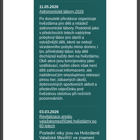
11.05.2026
Astronomické tábory 2026
Po dvouleté přestávce organizuje
hvězdárna pro děti a mládež
astronomické tábory. Podobně jako
v předchozích letech nabízíme
pobytový tábor pro starší a
odvážnější děti, které se nebojí
vícedenního pobytu mimo domov, i
tzv. příměstský tábor, kdy děti
docházejí každý den na hvězdárnu.
Obě akce jsou koncipovány jako
vzdělávací, naším cílem však není
děti zahlcovat informacemi, ale
nabídnout jim smysluplnou rekreaci
plnou her, zábavných úkolů,
dobrovolných sportovních aktivit a
především odpočinku pod
hvězdnou oblohou při nočních
pozorováních.
03.03.2026
Revitalizace areálu
valašskomeziříčské hvězdárny po
60 letech
Poslední roky jsou na Hvězdárně
Valašské Meziříčí ve znamení