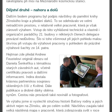
raketoplánu při misi na Mezinárodní kosmickou stanici.
Dějství druhé – nahoru a dolů
Dalším bodem programu byl podpis návštěvy do pamětní knihy
Zlínského kraje a předání dárků. To se odehrávalo ve velmi
netradičním prostoru, v relativně velké pracovně, která je však
zároveň výtahem. Vstup do této vyhlášené technické a vlastně i
organizační parádičky 21. budovy v některých členech delegace
provázel nedůvěrou. Šlo si toho všimnout při jejich pohledu malou
škvírou při vstupu do výtahové pracovny s pohledem do prázdné
výtahové šachty ze 14. patra.
Hejtman zde předal Andrew
Feustelovi originál obrazu od
Daniela Šenkeříka s tématikou
starých závodních aut, včetně
certifikátu pravosti a dalšími
informacemi. Indira dostala
krásnou partnerskou soupravu
skleněných číší z Květné. Dále
publikace a drobné dárky oběma
synům. Cestou nás provázeli také novináři a fotografové.
Ve výtahu jsme si vyslechli stručnou historii Baťovy rodiny a jejich
aktivit nejen na Zlínsku, ale po celém světě. Návštěvu zaujala také
velká nástěnná mapa v pracovně, která zobrazovala svět v roce