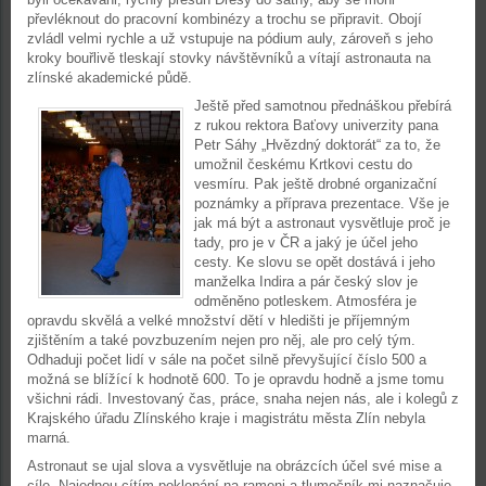
převléknout do pracovní kombinézy a trochu se připravit. Obojí
zvládl velmi rychle a už vstupuje na pódium auly, zároveň s jeho
kroky bouřlivě tleskají stovky návštěvníků a vítají astronauta na
zlínské akademické půdě.
Ještě před samotnou přednáškou přebírá
z rukou rektora Baťovy univerzity pana
Petr Sáhy „Hvězdný doktorát“ za to, že
umožnil českému Krtkovi cestu do
vesmíru. Pak ještě drobné organizační
poznámky a příprava prezentace. Vše je
jak má být a astronaut vysvětluje proč je
tady, pro je v ČR a jaký je účel jeho
cesty. Ke slovu se opět dostává i jeho
manželka Indira a pár český slov je
odměněno potleskem. Atmosféra je
opravdu skvělá a velké množství dětí v hledišti je příjemným
zjištěním a také povzbuzením nejen pro něj, ale pro celý tým.
Odhaduji počet lidí v sále na počet silně převyšující číslo 500 a
možná se blížící k hodnotě 600. To je opravdu hodně a jsme tomu
všichni rádi. Investovaný čas, práce, snaha nejen nás, ale i kolegů z
Krajského úřadu Zlínského kraje i magistrátu města Zlín nebyla
marná.
Astronaut se ujal slova a vysvětluje na obrázcích účel své mise a
cíle. Najednou cítím poklepání na rameni a tlumočník mi naznačuje,