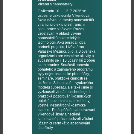
Víkend s nanosatelity
O víkendu 10. – 12. 7 2026 se
úspěšně uskutečnila Víkendová
škola návrhu a stavby nanosatelitů
v rámci projektu přeshraniční
spolupráce s názvem Rozvoj
vzdělávání v oblasti vývoje
nanosatelitů a kosmických
technologií. Akci pořádali oba
partneři projektu, Hvězdárna
Valašské Meziříčí, p. o. a Slovenská
organizácia pre vesmírné aktivity a
zúčastnilo se ji 15 účastníků z obou
stran hranice. Součástí opravdu
bohatého a zajímavého programu
byly nejen teoretické přednášky,
semináře, praktické činnosti se
složením Schoolsatů – výukového
modelu cubesatu, ale také jsme si
vyzkoušeli virtuální technologie i
praktická pozorování kosmických
objektů pozemními dalekohledy,
včetně Mezinárodní kosmické
stanice. Po úspěšném absolvování
víkendové školy a nedělní
samostatné práce obdrželi všichni
účastníci certifikát o absolvování
této školy.