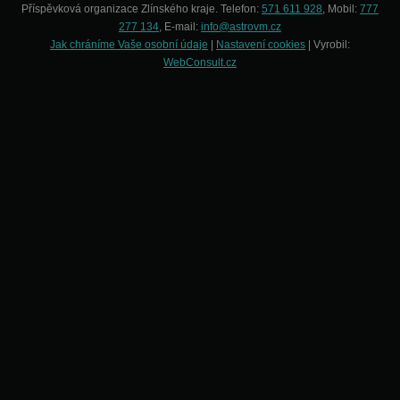
Příspěvková organizace Zlínského kraje. Telefon:
571 611 928
, Mobil:
777
277 134
, E-mail:
info@astrovm.cz
Jak chráníme Vaše osobní údaje
|
Nastavení cookies
| Vyrobil:
WebConsult.cz