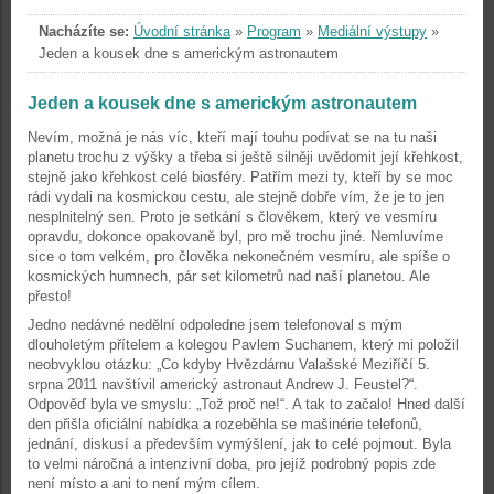
Nacházíte se:
Úvodní stránka
»
Program
»
Mediální výstupy
»
Jeden a kousek dne s americkým astronautem
Jeden a kousek dne s americkým astronautem
Nevím, možná je nás víc, kteří mají touhu podívat se na tu naši
planetu trochu z výšky a třeba si ještě silněji uvědomit její křehkost,
stejně jako křehkost celé biosféry. Patřím mezi ty, kteří by se moc
rádi vydali na kosmickou cestu, ale stejně dobře vím, že je to jen
nesplnitelný sen. Proto je setkání s člověkem, který ve vesmíru
opravdu, dokonce opakovaně byl, pro mě trochu jiné. Nemluvíme
sice o tom velkém, pro člověka nekonečném vesmíru, ale spíše o
kosmických humnech, pár set kilometrů nad naší planetou. Ale
přesto!
Jedno nedávné nedělní odpoledne jsem telefonoval s mým
dlouholetým přítelem a kolegou Pavlem Suchanem, který mi položil
neobvyklou otázku: „Co kdyby Hvězdárnu Valašské Meziříčí 5.
srpna 2011 navštívil americký astronaut Andrew J. Feustel?“.
Odpověď byla ve smyslu: „Tož proč ne!“. A tak to začalo! Hned další
den přišla oficiální nabídka a rozeběhla se mašinérie telefonů,
jednání, diskusí a především vymýšlení, jak to celé pojmout. Byla
to velmi náročná a intenzivní doba, pro jejíž podrobný popis zde
není místo a ani to není mým cílem.