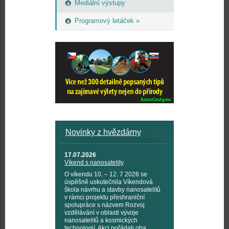
Mediální výstupy
Programový letáček »
Novinky z hvězdárny
17.07.2026
Víkend s nanosatelity
O víkendu 10. – 12. 7 2026 se
úspěšně uskutečnila Víkendová
škola návrhu a stavby nanosatelitů
v rámci projektu přeshraniční
spolupráce s názvem Rozvoj
vzdělávání v oblasti vývoje
nanosatelitů a kosmických
technologií. Akci pořádali oba