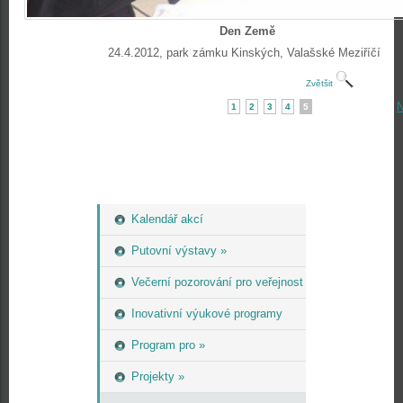
Den Země
24.4.2012, park zámku Kinských, Valašské Meziříčí
Zvětšit
N
1
2
3
4
5
Kalendář akcí
Putovní výstavy »
Večerní pozorování pro veřejnost
Inovativní výukové programy
Program pro »
Projekty »