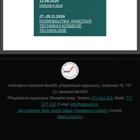
12.08.2026
Hvězdný duel
27.-29.11.2026
KOSMONAUTIKA, RAKETOVÁ
TECHNIKA A KOSMICKÉ
TECHNOLOGIE
Hvězdárna Valašské Meziříčí, příspěvková organizace, Vsetínská 78, 757
01 Valašské Meziříčí
Příspěvková organizace Zlínského kraje. Telefon:
571 611 928
, Mobil:
777
277 134
, E-mail:
info@astrovm.cz
Jak chráníme Vaše osobní údaje
|
Nastavení cookies
| Vyrobil:
WebConsult.cz