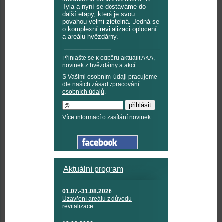
Tyla a nyní se dostáváme do
další etapy, která je svou
povahou velmi zřetelná. Jedná se
o komplexní revitalizaci oplocení
a areálu hvězdárny.
Přihlašte se k odběru aktualit AKA,
novinek z hvězdárny a akcí:
S Vašimi osobními údaji pracujeme
dle našich
zásad zpracování
osobních údajů
.
Více informací o zasílání novinek
Aktuální program
01.07.-31.08.2026
Uzavření areálu z důvodu
revitalizace