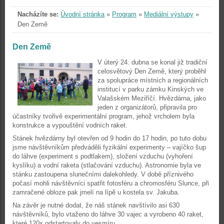
Nacházíte se:
Úvodní stránka
»
Program
»
Mediální výstupy
»
Den Země
Den Země
V úterý 24. dubna se konal již tradiční
celosvětový Den Země, který proběhl
za
spolupráce místních a regionálních
institucí v parku zámku Kinských ve
Valašském
Meziříčí.
Hvězdárna, jako
jeden z organizátorů, připravila pro
účastníky tvořivě
experimentální program, jehož vrcholem byla
konstrukce a vypouštění vodních
raket.
Stánek hvězdárny byl otevřen od 9 hodin do 17 hodin, po tuto dobu
jsme návštěvníkům předváděli fyzikální experimenty – vajíčko šup
do láhve (experiment
s podtlakem), složení vzduchu (vyhoření
kyslíku) a vodní raketa (stlačování
vzduchu). Astronomie byla ve
stánku zastoupena slunečními dalekohledy. V době
příznivého
počasí mohli návštěvníci spatřit fotosféru a chromosféru Slunce, při
zamračené obloze
pak jmelí na lípě u kostela sv. Jakuba.
Na závěr je nutné dodat, že náš stánek navštívilo asi 630
návštěvníků, bylo vtaženo
do láhve 30 vajec a vyrobeno 40 raket,
které 120x odstartovaly do vesmíru.