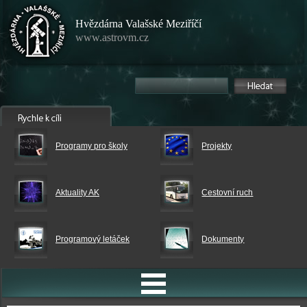
Hvězdárna Valašské Meziříčí
www.astrovm.cz
Programy pro školy
Projekty
Aktuality AK
Cestovní ruch
Programový letáček
Dokumenty