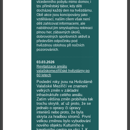
vícedenního pobytu mimo domov, i
tzv. příměstský tábor, kdy děti
docházejí každý den na hvězdárnu.
Obě akce jsou koncipovány jako
vzdělávací, naším cílem však není
děti zahlcovat informacemi, ale
nabídnout jim smysluplnou rekreaci
plnou her, zábavných úkolů,
dobrovolných sportovních aktivit a
především odpočinku pod
hvězdnou oblohou při nočních
pozorováních.
03.03.2026
Revitalizace areálu
valašskomeziříčské hvězdárny po
60 letech
Poslední roky jsou na Hvězdárně
Valašské Meziříčí ve znamení
velkých změn v základní
infrastruktuře celého areálu.
Zatím většina změn probíhala tak
trochu skrytě, ať už proto, že se
jednalo o opravy či úpravy
interiérů nebo proto, že byla
skryta za hradbou stromů. První
velkou změnou bylo vybudování
nového objektu Kulturního a
kreativního centra na ulici J. K.