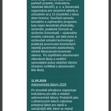
partneři projektu, Hvězdárna
Valašské Meziříčí, p. o. a Slovenská
organizácia pre vesmírné aktivity a
zúčastnilo se ji 15 účastníků z obou
stran hranice. Součástí opravdu
bohatého a zajímavého programu
byly nejen teoretické přednášky,
semináře, praktické činnosti se
složením Schoolsatů – výukového
modelu cubesatu, ale také jsme si
vyzkoušeli virtuální technologie i
praktická pozorování kosmických
objektů pozemními dalekohledy,
včetně Mezinárodní kosmické
stanice. Po úspěšném absolvování
víkendové školy a nedělní
samostatné práce obdrželi všichni
účastníci certifikát o absolvování
této školy.
11.05.2026
Astronomické tábory 2026
Po dvouleté přestávce organizuje
hvězdárna pro děti a mládež
astronomické tábory. Podobně jako
v předchozích letech nabízíme
pobytový tábor pro starší a
odvážnější děti, které se nebojí