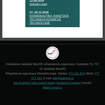
12.08.2026
Hvězdný duel
27.-29.11.2026
KOSMONAUTIKA, RAKETOVÁ
TECHNIKA A KOSMICKÉ
TECHNOLOGIE
Hvězdárna Valašské Meziříčí, příspěvková organizace, Vsetínská 78, 757
01 Valašské Meziříčí
Příspěvková organizace Zlínského kraje. Telefon:
571 611 928
, Mobil:
777
277 134
, E-mail:
info@astrovm.cz
Jak chráníme Vaše osobní údaje
|
Nastavení cookies
| Vyrobil:
WebConsult.cz