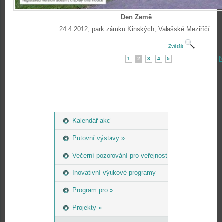
Den Země
24.4.2012, park zámku Kinských, Valašské Meziříčí
Zvětšit
N
1
2
3
4
5
Kalendář akcí
Putovní výstavy »
Večerní pozorování pro veřejnost
Inovativní výukové programy
Program pro »
Projekty »