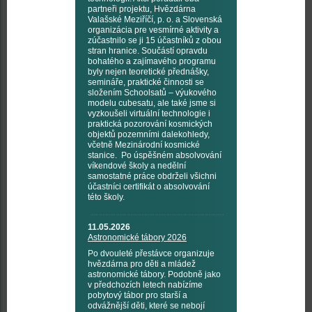
partneři projektu, Hvězdárna
Valašské Meziříčí, p. o. a Slovenská
organizácia pre vesmírné aktivity a
zúčastnilo se ji 15 účastníků z obou
stran hranice. Součástí opravdu
bohatého a zajímavého programu
byly nejen teoretické přednášky,
semináře, praktické činnosti se
složením Schoolsatů – výukového
modelu cubesatu, ale také jsme si
vyzkoušeli virtuální technologie i
praktická pozorování kosmických
objektů pozemními dalekohledy,
včetně Mezinárodní kosmické
stanice. Po úspěšném absolvování
víkendové školy a nedělní
samostatné práce obdrželi všichni
účastníci certifikát o absolvování
této školy.
11.05.2026
Astronomické tábory 2026
Po dvouleté přestávce organizuje
hvězdárna pro děti a mládež
astronomické tábory. Podobně jako
v předchozích letech nabízíme
pobytový tábor pro starší a
odvážnější děti, které se nebojí