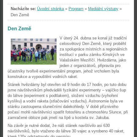
Nacházíte se:
Úvodní stránka
»
Program
»
Mediální výstupy
»
Den Země
Den Země
V úterý 24. dubna se konal již tradiční
celosvětový Den Země, který proběhl
za
spolupráce místních a regionálních
institucí v parku zámku Kinských ve
Valašském
Meziříčí.
Hvězdárna, jako
jeden z organizátorů, připravila pro
účastníky tvořivě
experimentální program, jehož vrcholem byla
konstrukce a vypouštění vodních
raket.
Stánek hvězdárny byl otevřen od 9 hodin do 17 hodin, po tuto dobu
jsme návštěvníkům předváděli fyzikální experimenty – vajíčko šup
do láhve (experiment
s podtlakem), složení vzduchu (vyhoření
kyslíku) a vodní raketa (stlačování
vzduchu). Astronomie byla ve
stánku zastoupena slunečními dalekohledy. V době
příznivého
počasí mohli návštěvníci spatřit fotosféru a chromosféru Slunce, při
zamračené obloze
pak jmelí na lípě u kostela sv. Jakuba.
Na závěr je nutné dodat, že náš stánek navštívilo asi 630
návštěvníků, bylo vtaženo
do láhve 30 vajec a vyrobeno 40 raket,
které 120x odstartovaly do vesmíru.