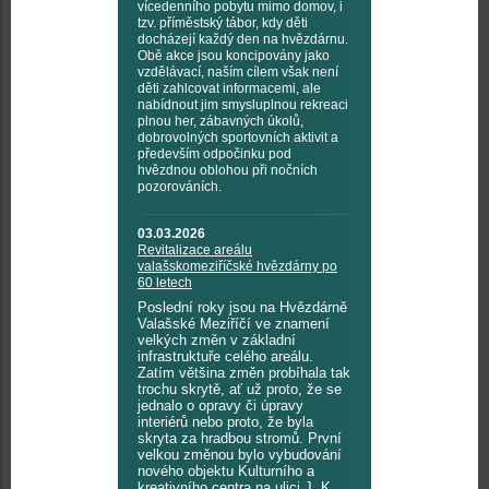
vícedenního pobytu mimo domov, i
tzv. příměstský tábor, kdy děti
docházejí každý den na hvězdárnu.
Obě akce jsou koncipovány jako
vzdělávací, naším cílem však není
děti zahlcovat informacemi, ale
nabídnout jim smysluplnou rekreaci
plnou her, zábavných úkolů,
dobrovolných sportovních aktivit a
především odpočinku pod
hvězdnou oblohou při nočních
pozorováních.
03.03.2026
Revitalizace areálu
valašskomeziříčské hvězdárny po
60 letech
Poslední roky jsou na Hvězdárně
Valašské Meziříčí ve znamení
velkých změn v základní
infrastruktuře celého areálu.
Zatím většina změn probíhala tak
trochu skrytě, ať už proto, že se
jednalo o opravy či úpravy
interiérů nebo proto, že byla
skryta za hradbou stromů. První
velkou změnou bylo vybudování
nového objektu Kulturního a
kreativního centra na ulici J. K.