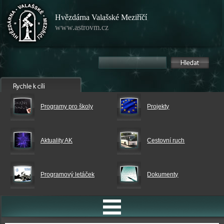
Hvězdárna Valašské Meziříčí
www.astrovm.cz
Programy pro školy
Projekty
Aktuality AK
Cestovní ruch
Programový letáček
Dokumenty