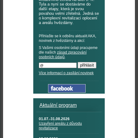
Tyla a nyní se dostáváme do
další etapy, která je svou
povahou velmi zřetelná. Jedná se
o komplexní revitalizaci oplocení
a areálu hvězdárny.
Přihlašte se k odběru aktualit AKA,
novinek z hvězdárny a akcí:
S Vašimi osobními údaji pracujeme
dle našich
zásad zpracování
osobních údajů
.
Více informací o zasílání novinek
Aktuální program
01.07.-31.08.2026
Uzavření areálu z důvodu
revitalizace