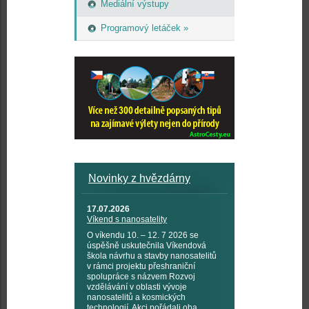
Mediální výstupy
Programový letáček »
Novinky z hvězdárny
17.07.2026
Víkend s nanosatelity
O víkendu 10. – 12. 7 2026 se
úspěšně uskutečnila Víkendová
škola návrhu a stavby nanosatelitů
v rámci projektu přeshraniční
spolupráce s názvem Rozvoj
vzdělávání v oblasti vývoje
nanosatelitů a kosmických
technologií. Akci pořádali oba