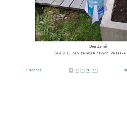
Den Země
24.4.2012, park zámku Kinských, Valašské
«« Předchozí
Ná
6
7
8
9
10