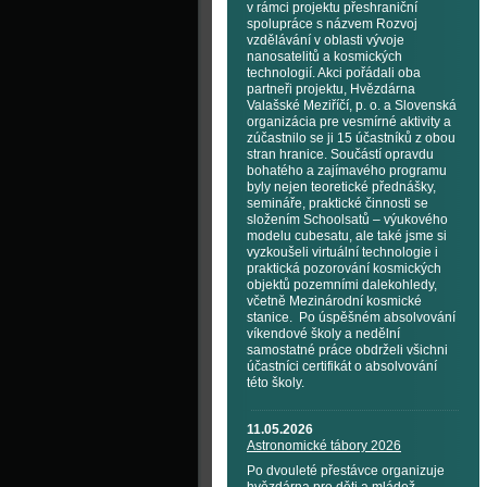
v rámci projektu přeshraniční
spolupráce s názvem Rozvoj
vzdělávání v oblasti vývoje
nanosatelitů a kosmických
technologií. Akci pořádali oba
partneři projektu, Hvězdárna
Valašské Meziříčí, p. o. a Slovenská
organizácia pre vesmírné aktivity a
zúčastnilo se ji 15 účastníků z obou
stran hranice. Součástí opravdu
bohatého a zajímavého programu
byly nejen teoretické přednášky,
semináře, praktické činnosti se
složením Schoolsatů – výukového
modelu cubesatu, ale také jsme si
vyzkoušeli virtuální technologie i
praktická pozorování kosmických
objektů pozemními dalekohledy,
včetně Mezinárodní kosmické
stanice. Po úspěšném absolvování
víkendové školy a nedělní
samostatné práce obdrželi všichni
účastníci certifikát o absolvování
této školy.
11.05.2026
Astronomické tábory 2026
Po dvouleté přestávce organizuje