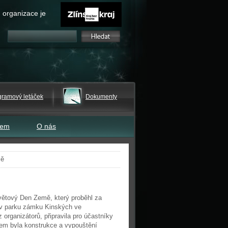
 organizace je
gramový letáček
Dokumenty
tem
O nás
mě
světový Den Země, který proběhl za
í v parku zámku Kinských ve
 organizátorů, připravila pro účastníky
lem byla konstrukce a vypouštění