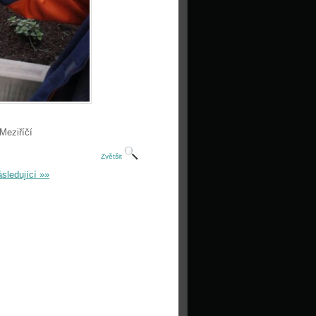
 Meziříčí
Zvětšit
sledující »»