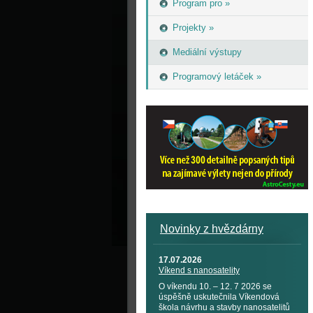
Program pro »
Projekty »
Mediální výstupy
Programový letáček »
Novinky z hvězdárny
17.07.2026
Víkend s nanosatelity
O víkendu 10. – 12. 7 2026 se
úspěšně uskutečnila Víkendová
škola návrhu a stavby nanosatelitů