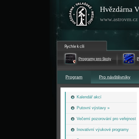
Hvězdárna V
www.astrovm.cz
Programy pro školy
P
Program
Pro návštěvníky
Kalendář akcí
Putovní výstavy »
Večerní pozorování pro veřejnost
Inovativní výukové programy