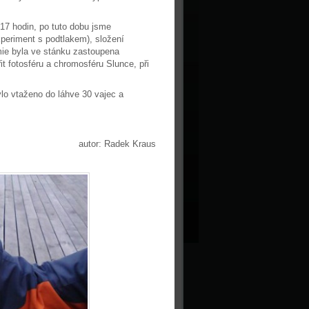
17 hodin, po tuto dobu jsme
xperiment
s podtlakem), složení
ie byla ve stánku zastoupena
it fotosféru a chromosféru Slunce, při
ylo vtaženo
do láhve 30 vajec a
autor: Radek Kraus