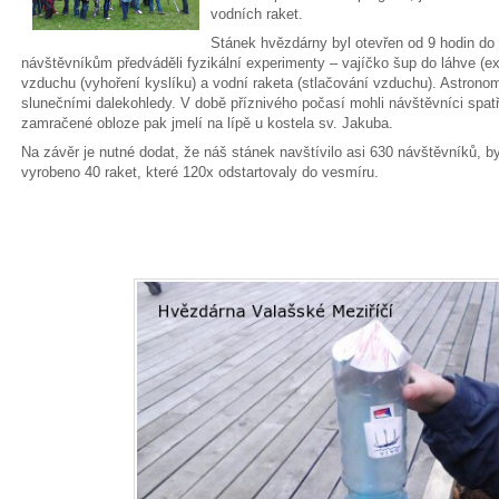
vodních
raket.
Stánek hvězdárny byl otevřen od 9 hodin do 
návštěvníkům předváděli fyzikální experimenty – vajíčko šup do láhve (e
vzduchu (vyhoření kyslíku) a vodní raketa (stlačování
vzduchu). Astronom
slunečními dalekohledy. V době
příznivého počasí mohli návštěvníci spatř
zamračené obloze
pak jmelí na lípě u kostela sv. Jakuba.
Na závěr je nutné dodat, že náš stánek navštívilo asi 630 návštěvníků, b
vyrobeno 40 raket, které 120x odstartovaly do vesmíru.