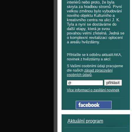
interiérů nebo proto, že byla
skryta za hradbou stromů. První
velkou změnou bylo vybudování
nového objektu Kulturního a
kreativního centra na ulici J. K.
Tyla a nyní se dostáváme do
další etapy, která je svou
povahou velmi zřetelná. Jedná se
o komplexní revitalizaci oplocení
a areálu hvězdárny.
Přihlašte se k odběru aktualit AKA,
novinek z hvězdárny a akcí:
S Vašimi osobními údaji pracujeme
dle našich
zásad zpracování
osobních údajů
.
Více informací o zasílání novinek
Aktuální program