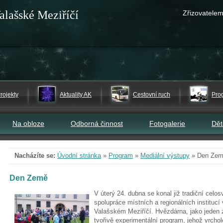
alašské Meziříčí
Zřizovatelem
rojekty
Aktuality AK
Cestovní ruch
Pro
Na obloze
Odborná činnost
Fotogalerie
Dě
Nacházíte se:
Úvodní stránka
»
Program
»
Mediální výstupy
»
Den Ze
Den Země
V úterý 24. dubna se konal již tradiční celo
spolupráce místních a regionálních instituc
Valašském
Meziříčí.
Hvězdárna, jako jeden z
tvořivě
experimentální program, jehož vrcho