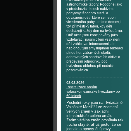
hvězdárna pro děti a mládež
astronomické tábory. Podobně jako
v předchozích letech nabízíme
pobytový tábor pro starší a
odvážnější děti, které se nebojí
vícedenního pobytu mimo domov, i
tzv. příměstský tábor, kdy děti
docházejí každý den na hvězdárnu.
Obě akce jsou koncipovány jako
vzdělávací, naším cílem však není
děti zahlcovat informacemi, ale
nabídnout jim smysluplnou rekreaci
plnou her, zábavných úkolů,
dobrovolných sportovních aktivit a
především odpočinku pod
hvězdnou oblohou při nočních
pozorováních.
03.03.2026
Revitalizace areálu
valašskomeziříčské hvězdárny po
60 letech
Poslední roky jsou na Hvězdárně
Valašské Meziříčí ve znamení
velkých změn v základní
infrastruktuře celého areálu.
Zatím většina změn probíhala tak
trochu skrytě, ať už proto, že se
jednalo o opravy či úpravy