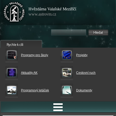
Hvězdárna Valašské Meziříčí
www.astrovm.cz
Programy pro školy
Projekty
Aktuality AK
Cestovní ruch
Programový letáček
Dokumenty