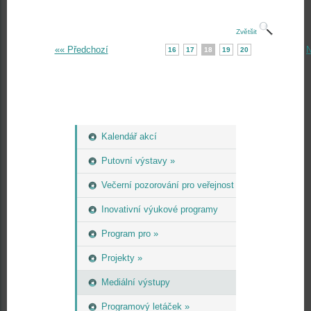
Zvětšit
«« Předchozí
N
16
17
18
19
20
Kalendář akcí
Putovní výstavy »
Večerní pozorování pro veřejnost
Inovativní výukové programy
Program pro »
Projekty »
Mediální výstupy
Programový letáček »