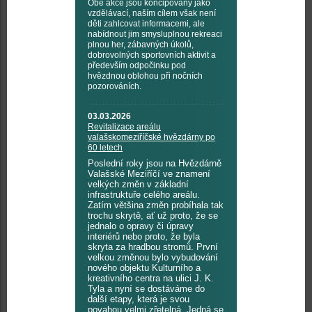
Obě akce jsou koncipovány jako
vzdělávací, naším cílem však není
děti zahlcovat informacemi, ale
nabídnout jim smysluplnou rekreaci
plnou her, zábavných úkolů,
dobrovolných sportovních aktivit a
především odpočinku pod
hvězdnou oblohou při nočních
pozorováních.
03.03.2026
Revitalizace areálu
valašskomeziříčské hvězdárny po
60 letech
Poslední roky jsou na Hvězdárně
Valašské Meziříčí ve znamení
velkých změn v základní
infrastruktuře celého areálu.
Zatím většina změn probíhala tak
trochu skrytě, ať už proto, že se
jednalo o opravy či úpravy
interiérů nebo proto, že byla
skryta za hradbou stromů. První
velkou změnou bylo vybudování
nového objektu Kulturního a
kreativního centra na ulici J. K.
Tyla a nyní se dostáváme do
další etapy, která je svou
povahou velmi zřetelná. Jedná se