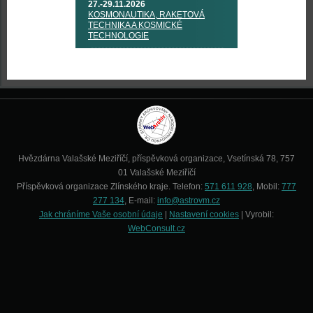
27.-29.11.2026
KOSMONAUTIKA, RAKETOVÁ
TECHNIKA A KOSMICKÉ
TECHNOLOGIE
Hvězdárna Valašské Meziříčí, příspěvková organizace, Vsetínská 78, 757
01 Valašské Meziříčí
Příspěvková organizace Zlínského kraje. Telefon:
571 611 928
, Mobil:
777
277 134
, E-mail:
info@astrovm.cz
Jak chráníme Vaše osobní údaje
|
Nastavení cookies
| Vyrobil:
WebConsult.cz