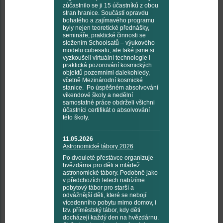
zúčastnilo se ji 15 účastníků z obou
stran hranice. Součástí opravdu
bohatého a zajímavého programu
byly nejen teoretické přednášky,
semináře, praktické činnosti se
složením Schoolsatů – výukového
modelu cubesatu, ale také jsme si
vyzkoušeli virtuální technologie i
praktická pozorování kosmických
objektů pozemními dalekohledy,
včetně Mezinárodní kosmické
stanice. Po úspěšném absolvování
víkendové školy a nedělní
samostatné práce obdrželi všichni
účastníci certifikát o absolvování
této školy.
11.05.2026
Astronomické tábory 2026
Po dvouleté přestávce organizuje
hvězdárna pro děti a mládež
astronomické tábory. Podobně jako
v předchozích letech nabízíme
pobytový tábor pro starší a
odvážnější děti, které se nebojí
vícedenního pobytu mimo domov, i
tzv. příměstský tábor, kdy děti
docházejí každý den na hvězdárnu.