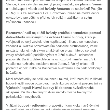
Slunce, které celý den nepřekryl jediný mráček, ale
planetu Venuši
a k překvapení všech také
hvězdy Arcturus
ze souhvězdí Pastýře
či
Regulus
ze souhvězdí Lva. Pozorování hvězd na modré denní
obloze bylo pro většinu příchozích velkým zážitkem a svým
způsobem i záhadou.
Pozorování naší nejbližší hvězdy probíhalo tentokráte pomocí
dalekohledů umístěných na ochoze Hlavní budovy
, který je
veřejnosti po celý zbytek roku nepřístupný. Slunce se nenechalo
zahanbit a ukázalo pozorovatelům nádherné protuberance, velké
množství slunečních skvrn a také silnou erupci, kterou se před
zraky návštěvníků podařilo vyfotit v Jižní budově - odborném
pracovišti. Další z dalekohledů na ochozu byl namířen na 3,5 km
vzdálenou rozhlednu nedaleko obce Jarcová. Velký ohlas měl
pohled z ochozu také na Ballnerovu hvězdárnu a na park obklopující
hvězdárnu.
Mezi návštěvníky se našli dokonce i takoví, kteří zatoužili v Hlavní
budově vidět novou pozorovací techniku pro odborná pozorování ve
Východní kopuli Hlavní budovy či dokonce hvězdárenské
sklepení
. Při Dni otevřených dveří nebylo možné takovýmto
požadavkům nevyhovět.
V
Jižní budově - odborném pracovišti
, kam kroky návštěvníků
zavítají také jen zřídkakdy, byly představeny odborné programy