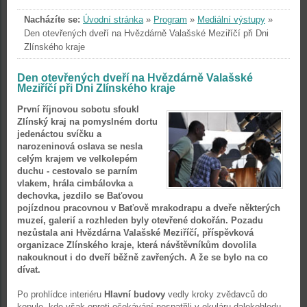
Nacházíte se:
Úvodní stránka
»
Program
»
Mediální výstupy
»
Den otevřených dveří na Hvězdárně Valašské Meziříčí při Dni
Zlínského kraje
Den otevřených dveří na Hvězdárně Valašské
Meziříčí při Dni Zlínského kraje
První říjnovou sobotu sfoukl
Zlínský kraj na pomyslném dortu
jedenáctou svíčku a
narozeninová oslava se nesla
celým krajem ve velkolepém
duchu - cestovalo se parním
vlakem, hrála cimbálovka a
dechovka, jezdilo se Baťovou
pojízdnou pracovnou v Baťově mrakodrapu a dveře některých
muzeí, galerií a rozhleden byly otevřené dokořán. Pozadu
nezůstala ani Hvězdárna Valašské Meziříčí, příspěvková
organizace Zlínského kraje, která návštěvníkům dovolila
nakouknout i do dveří běžně zavřených. A že se bylo na co
dívat.
Po prohlídce interiéru
Hlavní budovy
vedly kroky zvědavců do
kopule, kde však oproti očekávání nespatřili v okuláru dalekohledu