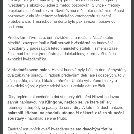
hvězdárny s ukázkou jedné z metod pozorování Slunce - metody
projekce slunečních skvrn. Návštěvníci měli také unikátní možnost
pozorovat v okuláru chromosferického koronografu sluneční
protuberance. Třešničkou na dortu bylo pak svezení posuvnou
podlahou.
Především dříve narození návštěvníci a rodáci z Valašského
Meziříčí zavzpomínali v
Ballnerově hvězdárně
na budování
hvězdárny v padesátých letech minulého století. Ti menší zase
žasli nad historickými přístroji a dalekohledy, které tvoří stálou
expozici hvězdárničky.
V
přednáškovém sále
v Hlavní budově byly během dne přichystány
dva zábavné pořady. K radosti především dětí, ale i dospělých, to v
sále jiskřilo, svítilo, blikalo a hřmělo. Uměle vytvořené blesky a
elektrický výboj v plazmatické kouli zvedaly děti ze židlí.
Díky teplému slunečnému dni si mohly děti před Hlavní budovou
zahrát napínavou hru
Klingone, nezlob se
, ve které střílely
fotonovými torpédy či padaly do červí díry. A kdo měl dost fantazie,
nakreslil křídami na chodník ufouna
či některé z těles sluneční
soustavy
- například zelené Pluto.
Zavírání vstupních dveří hvězdárny za
sto dvacátým třetím