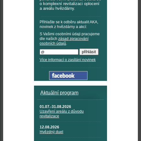
o komplexní revitalizaci oplocení
a areálu hvězdárny.
Přihlašte se k odběru aktualit AKA,
novinek z hvězdárny a akcí:
S Vašimi osobními údaji pracujeme
dle našich
zásad zpracování
osobních údajů
.
Více informací o zasílání novinek
Aktuální program
01.07.-31.08.2026
Uzavření areálu z důvodu
revitalizace
12.08.2026
Hvězdný duel