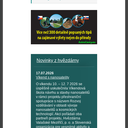
Novinky z hvězdárny
17.07.2026
Víkend s nanosatelity
O víkendu 10. – 12. 7 2026 se
úspěšně uskutečnila Víkendová
škola návrhu a stavby nanosatelitů
v rámci projektu přeshraniční
spolupráce s názvem Rozvoj
vzdělávání v oblasti vývoje
nanosatelitů a kosmických
technologií. Akci pořádali oba
partneři projektu, Hvězdárna
Valašské Meziříčí, p. o. a Slovenská
organizácia pre vesmírné aktivity a