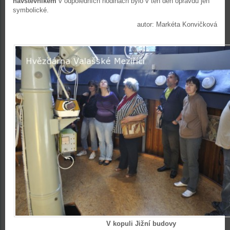
návštěvníkem
v odpoledních hodinách bylo v ten den opravdu jen
symbolické.
autor: Markéta Konvičková
V kopuli Jižní budovy